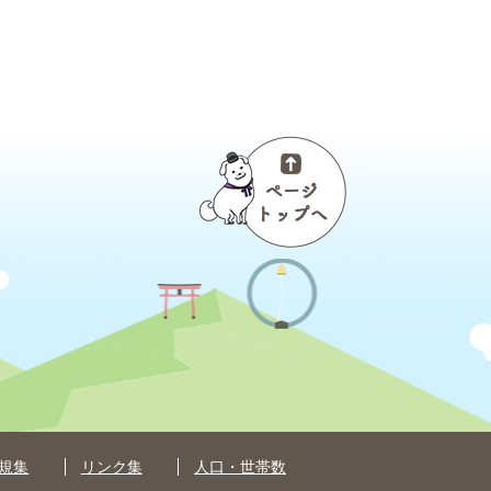
ペ
ー
ジ
ト
ッ
プ
へ
規集
リンク集
人口・世帯数