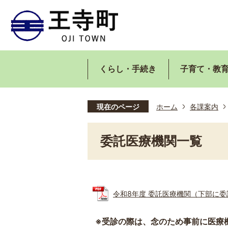
くらし・手続き
子育て・教
現在のページ
ホーム
各課案内
委託医療機関一覧
令和8年度 委託医療機関（下部に委託外
※受診の際は、念のため事前に医療