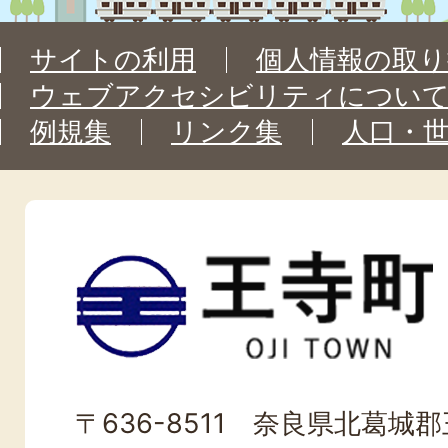
サイトの利用
個人情報の取り
ウェブアクセシビリティについ
例規集
リンク集
人口・
王
寺
町
OJI
〒636-8511 奈良県北葛城郡王
TOWN