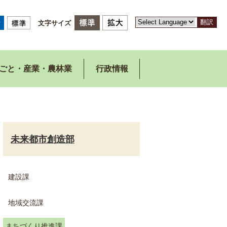
翻訳
文字サイズ
ごと・産業・農林業
行政情報
未来都市創造部
建設課
地域交流課
まちづくり推進課