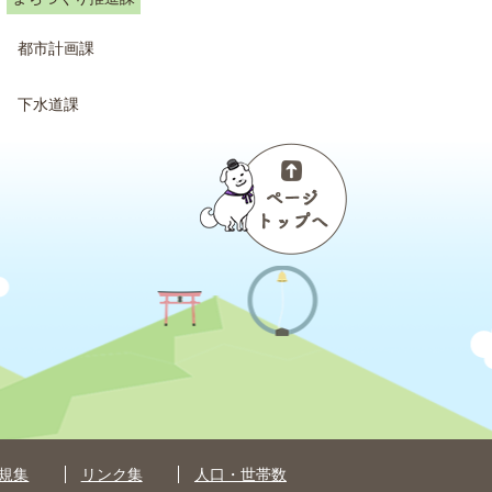
都市計画課
下水道課
ペ
ー
ジ
ト
ッ
プ
へ
規集
リンク集
人口・世帯数