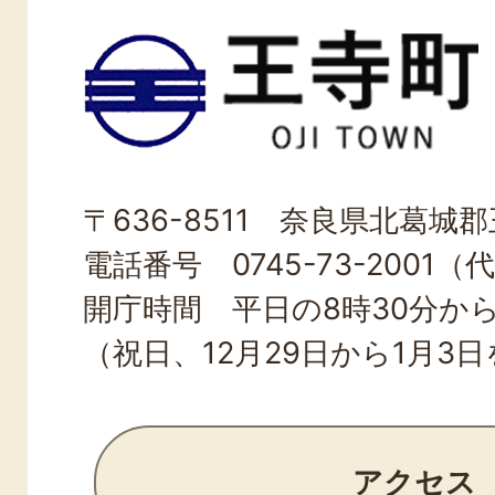
王
寺
町
OJI
〒636-8511 奈良県北葛城郡王
TOWN
電話番号 0745-73-2001（
開庁時間 平日の8時30分から
（祝日、12月29日から1月3
アクセス