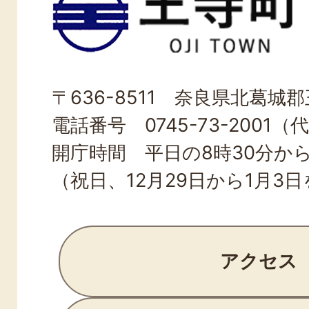
寺
町
OJI
〒636-8511 奈良県北葛城郡王
TOWN
電話番号 0745-73-2001（
開庁時間 平日の8時30分から
（祝日、12月29日から1月3
アクセス