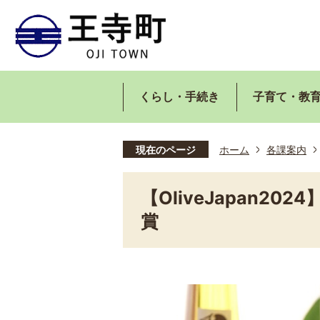
くらし・手続き
子育て・教
現在のページ
ホーム
各課案内
【OliveJapan2
賞