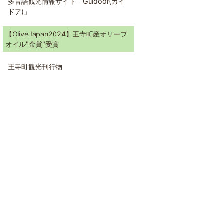
多言語観光情報サイト「Guidoor(ガイ
ドア)」
【OliveJapan2024】王寺町産オリーブ
オイル"金賞"受賞
王寺町観光刊行物