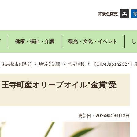
背景色変更
育
健康・福祉・介護
観光・文化・イベント
し
未来都市創造部
地域交流課
観光情報
【OliveJapan20
024】王寺町産オリーブオイル"金賞"受
更新日：2024年06月13日