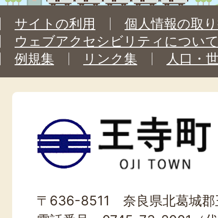
サイトの利用
個人情報の取り
ウェブアクセシビリティについ
例規集
リンク集
人口・
王
寺
町
OJI
〒636-8511 奈良県北葛城郡王
TOWN