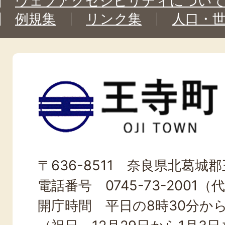
ウェブアクセシビリティについ
例規集
リンク集
人口・
王
寺
町
OJI
〒636-8511 奈良県北葛城郡王
TOWN
電話番号 0745-73-2001（
開庁時間 平日の8時30分から