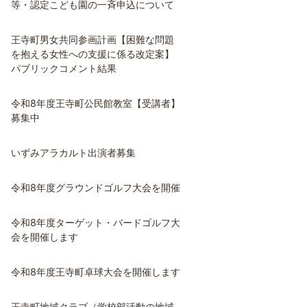
等・認定こども園の一斉申込について
王寺町男女共同参画計画【困難な問題
を抱える女性への支援に係る改定案】
パブリックコメント結果
令和8年度王寺町公民館教室【受講者】
募集中
いずみアラカルト出演者募集
令和8年度グラウンドゴルフ大会を開催
令和8年度ターゲット・バードゴルフ大
会を開催します
令和8年度王寺町卓球大会を開催します
王寺町地域クラブ（学校部活動の地域