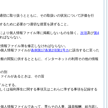
適切に取り扱うとともに、その取扱いの状況について評価を行
するために必要かつ適切な措置を講ずること。
により個人情報ファイル簿に掲載しないものを除く。
次項
及び
第4
ればならない。
。
人情報ファイル簿を修正しなければならない。
の個人情報ファイルが
条例第17条第2項第1号カ
に該当するに至った
一般の閲覧に供するとともに、インターネットの利用その他の情報
ルの別
ファイルがあるときは、その旨
イルとする。
しくは福利厚生に関する事項又はこれらに準ずる事項を記録する
る個人情報ファイルであって、専らその人事、議員報酬、給与若し