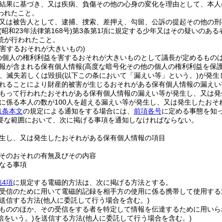
結果に基づき、又は疾病、負傷その他の心身の変化を理由として、本人
われたこと。
又は被告人として、逮捕、捜索、差押え、勾留、公訴の提起その他の刑
(昭和23年法律第168号)
第3条第1項に規定する少年又はその疑いのあ
続が行われたこと。
を害するおそれが大きいもの)
の個人の権利利益を害するおそれが大きいものとして議長が定めるもの
報が含まれる保有個人情報
(高度な暗号化その他の個人の権利利益を保
、滅失若しくは毀損
(以下この条において「漏えい等」という。)
が発生
れることにより財産的被害が生じるおそれがある保有個人情報の漏えい
もって行われたおそれがある保有個人情報の漏えい等が発生し、又は発
に係る本人の数が100人を超える漏えい等が発生し、又は発生したおそ
1条本文
の規定による通知をする場合には、
前項各号
に定める事態を知
要な範囲において、次に掲げる事項を通知しなければならない。
生し、又は発生したおそれがある保有個人情報の項目
そのおそれの有無及びその内容
なる事項
第4項
に規定する電磁的方法は、次に掲げる方法とする。
受信のために用いて電磁的記録を相手方の使用に係る携帯して使用する
送信する方法
(他人に委託して行う場合を含む。)
もののほか、その受信をする者を特定して情報を伝達するために用いら
信をいう。)
を送信する方法
(他人に委託して行う場合を含む。)