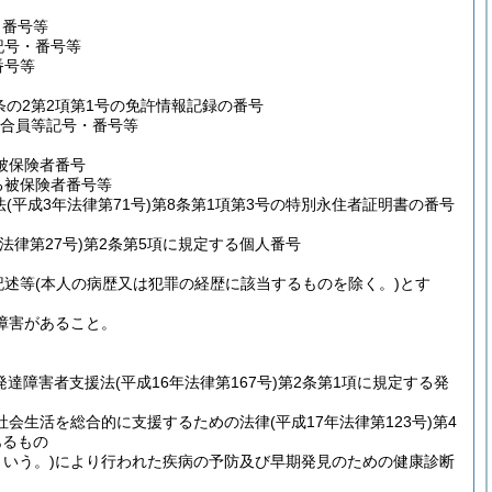
・番号等
記号・番号等
番号等
条の2第2項第1号の免許情報記録の番号
る組合員等記号・番号等
被保険者番号
する被保険者番号等
法
(平成3年法律第71号)
第8条第1項第3号の特別永住者証明書の番号
年法律第27号)
第2条第5項に規定する個人番号
記述等
(本人の病歴又は犯罪の経歴に該当するものを除く。)
とす
障害があること。
(発達障害者支援法
(平成16年法律第167号)
第2条第1項に規定する発
社会生活を総合的に支援するための法律
(平成17年法律第123号)
第4
あるもの
いう。)
により行われた疾病の予防及び早期発見のための健康診断