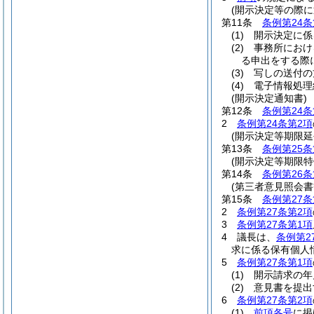
(開示決定等の際に
第11条
条例第24条
(1)
開示決定に係
(2)
事務所におけ
る申出をする際
(3)
写しの送付の
(4)
電子情報処理
(開示決定通知書)
第12条
条例第24条
2
条例第24条第2項
(開示決定等期限延
第13条
条例第25条
(開示決定等期限特
第14条
条例第26条
(第三者意見照会書
第15条
条例第27条
2
条例第27条第2項
3
条例第27条第1項
4
議長は、
条例第2
求に係る保有個人
5
条例第27条第1項
(1)
開示請求の年
(2)
意見書を提出
6
条例第27条第2項
(1)
前項各号
に掲