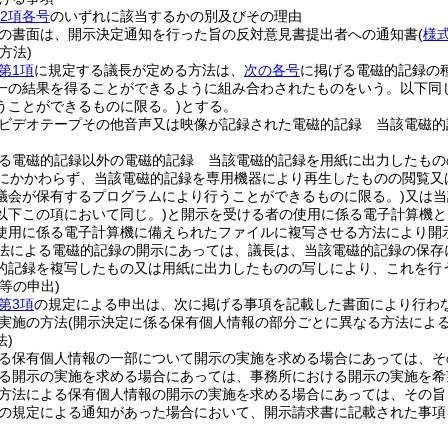
第2項各号
のいずれに該当するかの別及びその理由
の書面は、開示決定通知を行った旨の反対意見書提出者への通知書
(
様
方法)
第1項
に規定する議長が定める方法は、
次の各号
に掲げる電磁的記録の
一の結果を得ることができるように組み合わされたものをいう。以下同じ
うことができるものに限る。)
とする。
ビデオテープその他音声又は映像が記録された電磁的記録 当該電磁的
る電磁的記録以外の電磁的記録 当該電磁的記録を用紙に出力したもの
にかかわらず、当該電磁的記録を専用機器により再生したものの閲覧又
議会が保有するプログラムにより行うことができるものに限る。)
又は当
以下この項において同じ。)
と開示を受ける者の使用に係る電子計算機と
使用に係る電子計算機に備えられたファイルに複写させる方法により開
法による電磁的記録の開示にあっては、議長は、当該電磁的記録の保存
的記録を複写したもの又は用紙に出力したものの写しにより、これを行
等の申出)
第3項
の規定による申出は、次に掲げる事項を記載した書面により行わ
実施の方法
(開示決定に係る保有個人情報の部分ごとに異なる方法によ
)
る保有個人情報の一部について開示の実施を求める場合にあっては、そ
る開示の実施を求める場合にあっては、事務所における開示の実施を希
方法による保有個人情報の開示の実施を求める場合にあっては、その旨
の規定による通知があった場合において、開示請求書に記載された事項