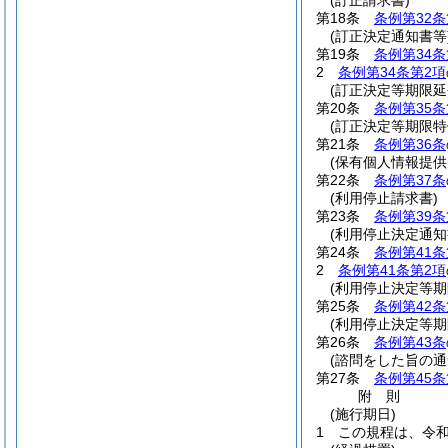
(訂正請求書)
第18条
条例第32条
(訂正決定通知書等
第19条
条例第34条
2
条例第34条第2項
(訂正決定等期限延
第20条
条例第35条
(訂正決定等期限特
第21条
条例第36条
(保有個人情報提供
第22条
条例第37条
(利用停止請求書)
第23条
条例第39条
(利用停止決定通知
第24条
条例第41条
2
条例第41条第2項
(利用停止決定等期
第25条
条例第42条
(利用停止決定等期
第26条
条例第43条
(諮問をした旨の通
第27条
条例第45条
附
則
(施行期日)
1
この規程は、令和