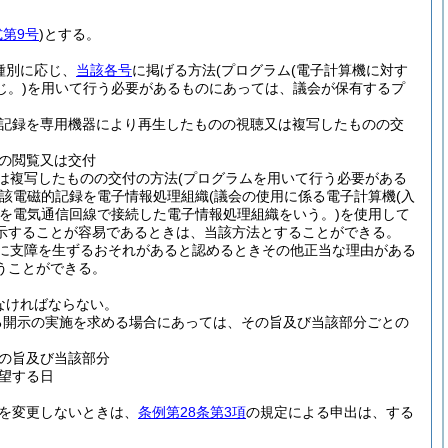
式第9号
)
とする。
種別に応じ、
当該各号
に掲げる方法
(プログラム
(電子計算機に対す
。)
を用いて行う必要があるものにあっては、議会が保有するプ
記録を専用機器により再生したものの視聴又は複写したものの交
の閲覧又は交付
は複写したものの交付の方法
(プログラムを用いて行う必要がある
該電磁的記録を電子情報処理組織
(議会の使用に係る電子計算機
(入
を電気通信回線で接続した電子情報処理組織をいう。)
を使用して
示することが容易であるときは、当該方法とすることができる。
に支障を生ずるおそれがあると認めるときその他正当な理由がある
うことができる。
なければならない。
る開示の実施を求める場合にあっては、その旨及び当該部分ごとの
の旨及び当該部分
望する日
を変更しないときは、
条例第28条第3項
の規定による申出は、する