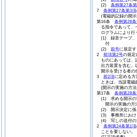
(2)
条例第27条
7
条例第27条第3項
(電磁的記録の開示
第16条
条例第28条
る指令であって、
ログラムにより行
(1)
録音テープ、
付
(2)
前号
に規定す
2
前項第2号
の規定
ものにあっては、
出力装置を含む。
開示を受ける者の
3
前2項
に定める方
ときは、当該電磁
(開示の実施の方法
第17条
条例第28条
(1)
求める開示の
開示の実施の方法
(2)
開示決定に係
(3)
事務所におけ
(4)
写しの送付の
2
条例第24条第1項
ことを要しない。