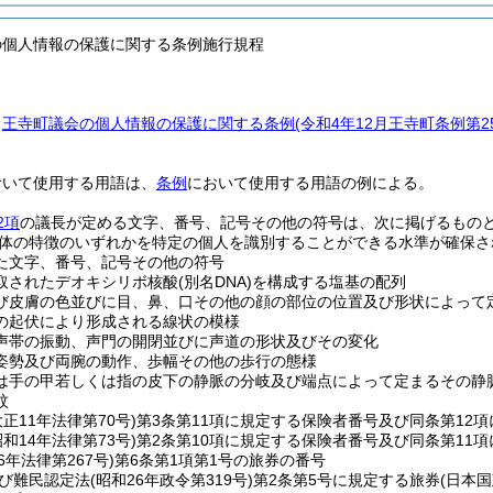
の個人情報の保護に関する条例施行規程
、
王寺町議会の個人情報の保護に関する条例
(令和4年12月王寺町条例第
おいて使用する用語は、
条例
において使用する用語の例による。
2項
の議長が定める文字、番号、記号その他の符号は、次に掲げるもの
体の特徴のいずれかを特定の個人を識別することができる水準が確保さ
た文字、番号、記号その他の符号
取されたデオキシリボ核酸
(別名DNA)
を構成する塩基の配列
び皮膚の色並びに目、鼻、口その他の顔の部位の位置及び形状によって
の起伏により形成される線状の模様
声帯の振動、声門の開閉並びに声道の形状及びその変化
姿勢及び両腕の動作、歩幅その他の歩行の態様
は手の甲若しくは指の皮下の静脈の分岐及び端点によって定まるその静
紋
大正11年法律第70号)
第3条第11項に規定する保険者番号及び同条第12
昭和14年法律第73号)
第2条第10項に規定する保険者番号及び同条第11
6年法律第267号)
第6条第1項第1号の旅券の番号
び難民認定法
(昭和26年政令第319号)
第2条第5号に規定する旅券
(日本