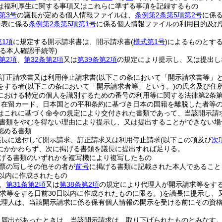
は福利厚生に関する事項又はこれらに準ずる事項を記録するもの
第3号
の議長が定める個人情報ファイルは、
条例第2条第5項第2号
に係
公表に係る
条例第2条第5項第1号
に係る個人情報ファイルの利用目的及び
第1項
に規定する開示請求書は、開示請求書
(
様式第1号
)
によるものとす
る本人確認手続等)
第2項
、
第32条第2項
又は
第39条第2項
の規定により提示し、又は提出し
訂正請求書又は利用停止請求書
(以下この条において「開示請求書等」と
をする者
(以下この条において「開示請求者等」という。)
の氏名及び住
における特定の個人を識別するための番号の利用等に関する法律第2条第
る在留カード、日本国との平和条約に基づき日本の国籍を離脱した者等の
はこれに基づく命令の規定により交付された書類であって、当該開示請
書類をやむを得ない理由により提示し、又は提出することができない場
認める書類
議長に送付して開示請求、訂正請求又は利用停止請求
(以下この項及び
次
にかかわらず、次に掲げる書類を議長に提出すれば足りる。
げる書類のいずれかを複写機により複写したもの
票の写しその他その者が
前号
に掲げる書類に記載された本人であること
日以内に作成されたもの
、
第31条第2項
又は
第38条第2項
の規定により代理人が開示請求等をす
請求等をする日前30日以内に作成されたものに限る。)
を議長に提示し、
代理人は、当該開示請求に係る保有個人情報の開示を受ける前にその資
る届出があったときは、当該開示請求は、取り下げられたものとみなす