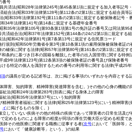
の番号
員共済法
(昭和28年法律第245号)
第45条第1項に規定する加入者等記号
済組合法
(昭和33年法律第128号)
第112条の2第1項に規定する組合員等
法
(昭和33年法律第192号)
第111条の2第1項に規定する被保険者記号・
昭和34年法律第141号)
第14条に規定する基礎年金番号
(昭和35年法律第105号)
第93条第1項第1号の免許証の番号又は同法第95
等共済組合法
(昭和37年法律第152号)
第144条の24の2第1項に規定す
帳法
(昭和42年法律第81号)
第7条第13号に規定する住民票コード
施行規則
(昭和50年労働省令第3号)
第10条第1項の雇用保険被保険者証の
療の確保に関する法律
(昭和57年法律第80号)
第161条の2第1項に規定
平和条約に基づき日本の国籍を離脱した者等の出入国管理に関する特例
(平成9年法律第123号)
第12条第3項の被保険者証の番号及び保険者番号
おける特定の個人を識別するための番号の利用等に関する法律
(平成25
3項
の議長が定める記述等は、次に掲げる事項のいずれかを内容とする
体障害、知的障害、精神障害
(発達障害を含む。)
その他の心身の機能の
福祉法
(昭和24年法律第283号)
別表に掲げる身体上の障害
福祉法
(昭和35年法律第37号)
にいう知的障害
び精神障害者福祉に関する法律
(昭和25年法律第123号)
にいう精神障害
、
イ
に掲げるものを除く。)
確立していない疾病その他の特殊の疾病であって障害者の日常生活及び
令で定めるものによる障害の程度が同項の厚生労働大臣が定める程度で
医師その他医療に関連する職務に従事する者
(
次号
において「医師等」と
号
において「健康診断等」という。)
の結果