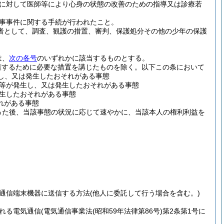
に対して医師等により心身の状態の改善のための指導又は診療若
事事件に関する手続が行われたこと。
る者として、調査、観護の措置、審判、保護処分その他の少年の保護
は、
次の各号
のいずれかに該当するものとする。
護するために必要な措置を講じたものを除く。以下この条において
し、又は発生したおそれがある事態
等が発生し、又は発生したおそれがある事態
生したおそれがある事態
れがある事態
った後、当該事態の状況に応じて速やかに、当該本人の権利利益を
通信端末機器に送信する方法
(他人に委託して行う場合を含む。)
れる電気通信
(電気通信事業法
(昭和59年法律第86号)
第2条第1号に