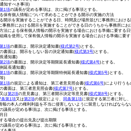
通知すべき事項)
第1項
の議長が定める事項は、次に掲げる事項とする。
る保有個人情報について求めることができる開示の実施の方法
る開示を実施することができる日、時間及び場所並びに事務所における
に事務所における開示を実施することができる日のうちから事務所にお
方法による保有個人情報の開示を実施する場合における準備に要する日
組織を使用して保有個人情報の開示を実施する場合における準備に要す
第1項
の書面は、開示決定通知書
(
様式第2号
)
とする。
の書面は、開示をしない旨の決定通知書
(
様式第3号
)
とする。
長通知書)
第2項
の書面は、開示決定等期限延長通知書
(
様式第4号
)
とする。
例延長通知書)
第1項
の書面は、開示決定等期限特例延長通知書
(
様式第5号
)
とする。
等)
第1項
の規定による通知は、第三者意見照会書
(
様式第6号
)
により行うも
の書面は、第三者意見照会書
(
様式第7号
)
とする。
又は
第2項
の意見書は、第三者開示決定等意見書
(
様式第8号
)
とする。
7条第1項
又は
第2項
の規定により、
同条第1項
に規定する第三者に対し、
情報の本人の権利利益を不当に侵害しないように留意しなければならな
の議長が定める事項は、次に掲げる事項とする。
月日
する場合の提出先及び提出期限
の議長が定める事項は、次に掲げる事項とする。
げる事項