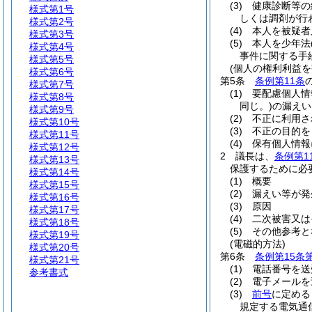
(3)
健康診断等の
様式第1号
しくは調剤が行
様式第2号
(4)
本人を被疑者
様式第3号
(5)
本人を少年法
様式第4号
事件に関する手
様式第5号
(個人の権利利益
様式第6号
第5条
条例第11条
様式第7号
(1)
要配慮個人情
様式第8号
同じ。)
の漏えい
様式第9号
(2)
不正に利用さ
様式第10号
(3)
不正の目的を
様式第11号
(4)
保有個人情報
様式第12号
2
議長は、
条例第1
様式第13号
保護するために必
様式第14号
(1)
概要
様式第15号
(2)
漏えい等が発
様式第16号
(3)
原因
様式第17号
(4)
二次被害又は
様式第18号
(5)
その他参考と
様式第19号
(電磁的方法)
様式第20号
第6条
条例第15条
様式第21号
(1)
電話番号を送
参考書式
(2)
電子メールを
(3)
前号
に定める
規定する電気通