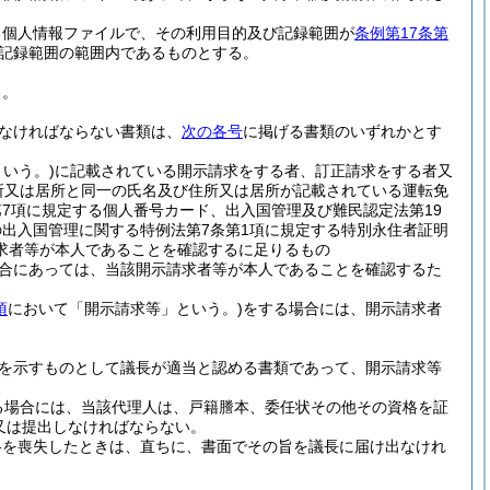
る個人情報ファイルで、その利用目的及び記録範囲が
条例第17条第
記録範囲の範囲内であるものとする。
る。
なければならない書類は、
次の各号
に掲げる書類のいずれかとす
いう。)
に記載されている開示請求をする者、訂正請求をする者又
所又は居所と同一の氏名及び住所又は居所が記載されている運転免
7項に規定する個人番号カード、出入国管理及び難民認定法第19
出入国管理に関する特例法第7条第1項に規定する特別永住者証明
求者等が本人であることを確認するに足りるもの
合にあっては、当該開示請求者等が本人であることを確認するた
項
において「開示請求等」という。)
をする場合には、開示請求者
を示すものとして議長が適当と認める書類であって、開示請求等
る場合には、当該代理人は、戸籍謄本、委任状その他その資格を証
又は提出しなければならない。
格を喪失したときは、直ちに、書面でその旨を議長に届け出なけれ
。