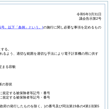
令和5年3月31日
議会告示第2号
25号。以下「条例」という。)
の施行に関し必要な事項を定めるもの
とする。
れるよう、適切な範囲を適切な手法により電子計算機の用に供す
定まる容貌
脈の形状
項に規定する被保険者等記号・番号
項に規定する被保険者等記号・番号
国政府の発行したものを除く。)
の番号及び同法第19条の4第1項第5