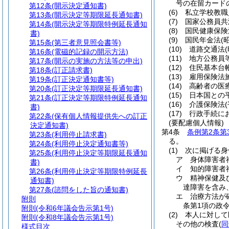
号の在留カード
第12条
(開示決定通知書)
(6)
私立学校教職
第13条
(開示決定等期限延長通知書)
(7)
国家公務員共
第14条
(開示決定等期限特例延長通知
(8)
国民健康保険
書)
(9)
国民年金法
(
第15条
(第三者意見照会書等)
(10)
道路交通法
第16条
(電磁的記録の開示方法)
(11)
地方公務員
第17条
(開示の実施の方法等の申出)
(12)
住民基本台
第18条
(訂正請求書)
(13)
雇用保険法
第19条
(訂正決定通知書等)
(14)
高齢者の医
第20条
(訂正決定等期限延長通知書)
(15)
日本国との
第21条
(訂正決定等期限特例延長通知
(16)
介護保険法
書)
(17)
行政手続に
第22条
(保有個人情報提供先への訂正
(要配慮個人情報)
決定通知書)
第4条
条例第2条第
第23条
(利用停止請求書)
る。
第24条
(利用停止決定通知書等)
(1)
次に掲げる身
第25条
(利用停止決定等期限延長通知
ア
身体障害者
書)
イ
知的障害者
第26条
(利用停止決定等期限特例延長
ウ
精神保健及
通知書)
達障害を含み
第27条
(諮問をした旨の通知書)
エ
治療方法が
附則
条第1項の政
附則
(令和6年議会告示第1号)
(2)
本人に対して
附則
(令和8年議会告示第1号)
その他の検査
(
同
様式目次