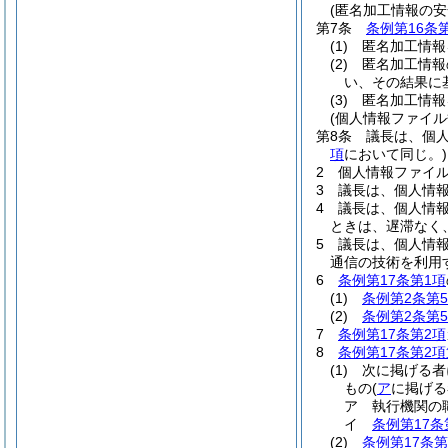
(匿名加工情報の安
第7条
条例第16条
(1)
匿名加工情報
(2)
匿名加工情報
い、その結果に
(3)
匿名加工情報
(個人情報ファイル
第8条
議長は、個
項
において同じ。)
2
個人情報ファイ
3
議長は、個人情
4
議長は、個人情
ときは、遅滞なく
5
議長は、個人情
通信の技術を利用
6
条例第17条第1項
(1)
条例第2条第
(2)
条例第2条第
7
条例第17条第2項
8
条例第17条第2項
(1)
次に掲げる者
もの
(
ア
に掲げる
ア
執行機関の
イ
条例第17条
(2)
条例第17条第