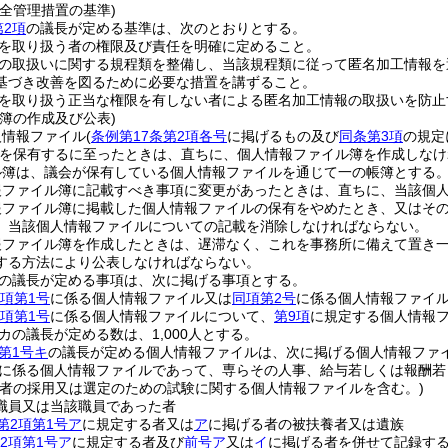
全管理措置の基準)
第2項
の議長が定める基準は、次のとおりとする。
を取り扱う者の権限及び責任を明確に定めること。
の取扱いに関する規程類を整備し、当該規程類に従って匿名加工情報を
基づき改善を図るために必要な措置を講ずること。
を取り扱う正当な権限を有しない者による匿名加工情報の取扱いを防止
簿の作成及び公表)
人情報ファイル
(
条例第17条第2項各号
に掲げるもの及び
同条第3項
の規定
を保有するに至ったときは、直ちに、個人情報ファイル簿を作成しなけ
ル簿は、議会が保有している個人情報ファイルを通じて一の帳簿とする
報ファイル簿に記載すべき事項に変更があったときは、直ちに、当該個
報ファイル簿に掲載した個人情報ファイルの保有をやめたとき、又はそ
、当該個人情報ファイルについての記載を消除しなければならない。
報ファイル簿を作成したときは、遅滞なく、これを事務所に備えて置き
する方法により公表しなければならない。
の議長が定める事項は、次に掲げる事項とする。
5項第1号
に係る個人情報ファイル又は
同項第2号
に係る個人情報ファイ
5項第1号
に係る個人情報ファイルについて、
第9項
に規定する個人情報
カの議長が定める数は、1,000人とする。
第1号キ
の議長が定める個人情報ファイルは、次に掲げる個人情報ファ
に係る個人情報ファイルであって、専らその人事、給与若しくは報酬若
者の採用又は選定のための試験に関する個人情報ファイルを含む。)
職員又は当該職員であった者
第2項第1号ア
に規定する者又は
ア
に掲げる者の被扶養者又は遺族
2項第1号ア
に規定する者及び
前号ア
又は
イ
に掲げる者を併せて記録す