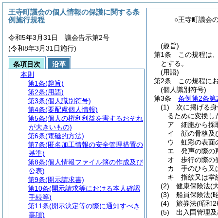
王寺町議会の個人情報の保護に関する条
例施行規程
○王寺町議会
令和5年3月31日 議会告示第2号
(趣旨)
(令和8年3月31日施行)
第1条
この規程は
とする。
条項目次
沿革
(用語)
本則
第2条
この規程に
第1条
(趣旨)
(個人識別符号)
第2条
(用語)
第3条
条例第2条第
第3条
(個人識別符号)
(1)
次に掲げる身
第4条
(要配慮個人情報)
るために変換し
第5条
(個人の権利利益を害するおそれ
ア
細胞から採
が大きいもの)
イ
顔の骨格及
第6条
(電磁的方法)
ウ
虹彩の表面
第7条
(匿名加工情報の安全管理措置の
エ
発声の際の
基準)
オ
歩行の際の
第8条
(個人情報ファイル簿の作成及び
カ
手のひら又
公表)
キ
指紋又は掌
第9条
(開示請求書)
(2)
健康保険法
(
第10条
(開示請求等における本人確認
(3)
船員保険法
(
手続等)
(4)
旅券法
(昭和2
第11条
(開示決定等の際に通知すべき
(5)
出入国管理及
事項)