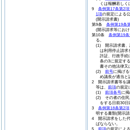
くは報酬若しく
9
条例第17条第2項
1項
の規定による
(開示請求書)
第9条
条例第19条
(開示請求等におけ
第10条
条例第19条
る。
(1)
開示請求書、
は利用停止請求
許証、行政手続
条の3に規定す
書その他法律又
(2)
前号
に掲げる
め議長が適当と
2
開示請求書等を
等は、
前項
の規定
(1)
前項各号
に掲
(2)
その者の住民
をする日前30
3
条例第18条第2項
明する書類
(開示
4
開示請求をした
ばならない。
5
前項
の規定によ