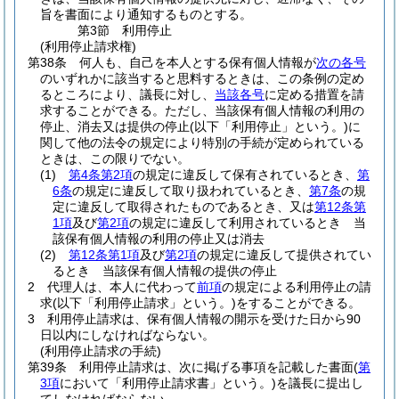
旨を書面により通知するものとする。
第3節
利用停止
(利用停止請求権)
第38条
何人も、自己を本人とする保有個人情報が
次の各号
のいずれかに該当すると思料するときは、この条例の定め
るところにより、議長に対し、
当該各号
に定める措置を請
求することができる。
ただし、当該保有個人情報の利用の
停止、消去又は提供の停止
(以下「利用停止」という。)
に
関して他の法令の規定により特別の手続が定められている
ときは、この限りでない。
(1)
第4条第2項
の規定に違反して保有されているとき、
第
6条
の規定に違反して取り扱われているとき、
第7条
の規
定に違反して取得されたものであるとき、又は
第12条第
1項
及び
第2項
の規定に違反して利用されているとき 当
該保有個人情報の利用の停止又は消去
(2)
第12条第1項
及び
第2項
の規定に違反して提供されてい
るとき 当該保有個人情報の提供の停止
2
代理人は、本人に代わって
前項
の規定による利用停止の請
求
(以下「利用停止請求」という。)
をすることができる。
3
利用停止請求は、保有個人情報の開示を受けた日から90
日以内にしなければならない。
(利用停止請求の手続)
第39条
利用停止請求は、次に掲げる事項を記載した書面
(
第
3項
において「利用停止請求書」という。)
を議長に提出し