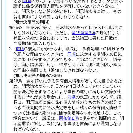
とき
(
前条
の規定により開示請求を拒否するとき、及び開示
請求に係る保有個人情報を保有していないときを含む。)
は、開示をしない旨の決定をし、開示請求者に対し、その
旨を書面により通知しなければならない。
(開示決定等の期限)
第25条
開示決定等は、開示請求があった日から14日以内に
しなければならない。
ただし、
第19条第3項
の規定により
補正を求めた場合にあっては、当該補正に要した日数は、
当該期間に算入しない。
2
前項
の規定にかかわらず、議長は、事務処理上の困難その
他正当な理由があるときは、
同項
に規定する期間を30日以
内に限り延長することができる。
この場合において、議長
は、開示請求者に対し、遅滞なく、延長後の期間及び延長
の理由を書面により通知しなければならない。
(開示決定等の期限の特例)
第26条
開示請求に係る保有個人情報が著しく大量であるた
め、開示請求があった日から44日以内にその全てについて
開示決定等をすることにより事務の遂行に著しい支障が生
ずるおそれがある場合には、
前条
の規定にかかわらず、議
長は、開示請求に係る保有個人情報のうちの相当の部分に
つき当該期間内に開示決定等をし、残りの保有個人情報に
ついては相当の期間内に開示決定等をすれば足りる。
この
場合において、議長は、
同条第1項
に規定する期間内に、開
示請求者に対し、次に掲げる事項を書面により通知しなけ
ればならない。