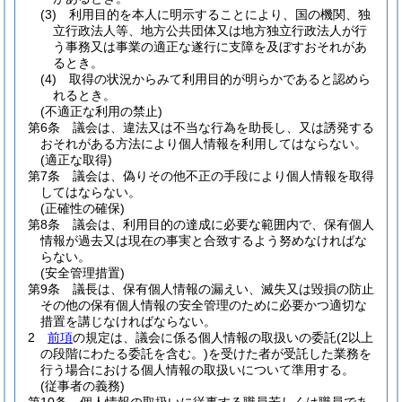
(3)
利用目的を本人に明示することにより、国の機関、独
立行政法人等、地方公共団体又は地方独立行政法人が行
う事務又は事業の適正な遂行に支障を及ぼすおそれがあ
るとき。
(4)
取得の状況からみて利用目的が明らかであると認めら
れるとき。
(不適正な利用の禁止)
第6条
議会は、違法又は不当な行為を助長し、又は誘発する
おそれがある方法により個人情報を利用してはならない。
(適正な取得)
第7条
議会は、偽りその他不正の手段により個人情報を取得
してはならない。
(正確性の確保)
第8条
議会は、利用目的の達成に必要な範囲内で、保有個人
情報が過去又は現在の事実と合致するよう努めなければな
らない。
(安全管理措置)
第9条
議長は、保有個人情報の漏えい、滅失又は毀損の防止
その他の保有個人情報の安全管理のために必要かつ適切な
措置を講じなければならない。
2
前項
の規定は、議会に係る個人情報の取扱いの委託
(2以上
の段階にわたる委託を含む。)
を受けた者が受託した業務を
行う場合における個人情報の取扱いについて準用する。
(従事者の義務)