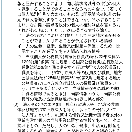
報と照合することにより、開示請求者以外の特定の個人
を識別することができることとなるものを含む。)
若しく
は個人識別符号が含まれるもの又は開示請求者以外の特
定の個人を識別することはできないが、開示することに
より、なお開示請求者以外の個人の権利利益を害するお
それがあるもの。
ただし、次に掲げる情報を除く。
ア
法令の規定により又は慣行として開示請求者が知る
ことができ、又は知ることが予定されている情報
イ
人の生命、健康、生活又は財産を保護するため、開
示することが必要であると認められる情報
ウ
当該個人が公務員等
(国家公務員法
(昭和22年法律第
120号)
第2条第1項に規定する国家公務員
(独立行政法人
通則法第2条第4項に規定する行政執行法人の役員及び
職員を除く。)
、独立行政法人等の役員及び職員、地方
公務員法
(昭和25年法律第261号)
第2条に規定する地方
公務員並びに地方独立行政法人の役員及び職員をい
う。)
である場合において、当該情報がその職務の遂行
に係る情報であるときは、当該情報のうち、当該公務
員等の職及び当該職務遂行の内容に係る部分
(3)
法人その他の団体
(国、独立行政法人等、地方公共団
体及び地方独立行政法人を除く。以下この号において
「法人等」という。)
に関する情報又は開示請求者以外の
事業を営む個人の当該事業に関する情報であって、次に
掲げるもの。
ただし、人の生命、健康、生活又は財産を
保護するため、開示することが必要であると認められる