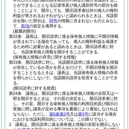
年月日その他の開示請求者以外の特定の個人を識別するこ
とができることとなる記述等及び個人識別符号の部分を除
くことにより、開示しても、開示請求者以外の個人の権利
利益が害されるおそれがないと認められるときは、当該部
分を除いた部分は、
同号
の情報に含まれないものとみなし
て、
前項
の規定を適用する。
(裁量的開示)
第22条
議長は、開示請求に係る保有個人情報に不開示情報
が含まれている場合であっても、個人の権利利益を保護す
るため特に必要があると認めるときは、開示請求者に対
し、当該保有個人情報を開示することができる。
(保有個人情報の存否に関する情報)
第23条
開示請求に対し、当該開示請求に係る保有個人情報
が存在しているか否かを答えるだけで、不開示情報を開示
することとなるときは、議長は、当該保有個人情報の存否
を明らかにしないで、当該開示請求を拒否することができ
る。
(開示請求に対する措置)
第24条
議長は、開示請求に係る保有個人情報の全部又は一
部を開示するときは、その旨の決定をし、開示請求者に対
し、その旨、開示する保有個人情報の利用目的及び開示の
実施に関し議長が定める事項を書面により通知しなければ
ならない。
ただし、
第5条第2号
又は
第3号
に該当する場合
における当該利用目的については、この限りでない。
2
議長は、開示請求に係る保有個人情報の全部を開示しない