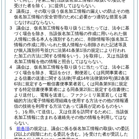
いて同じ。)
を第三者
(当該仮名加工情報の取扱いの委託を
受けた者を除く。)
に提供してはならない。
2
議長は、その取り扱う仮名加工情報の漏えいの防止その他
仮名加工情報の安全管理のために必要かつ適切な措置を講
じなければならない。
3
議会は、仮名加工情報を取り扱うに当たっては、法令に基
づく場合を除き、当該仮名加工情報の作成に用いられた個
人情報に係る本人を識別するために、削除情報等
(仮名加工
情報の作成に用いられた個人情報から削除された記述等及
び個人識別符号並びに法第41条第1項の規定により行われ
た加工の方法に関する情報をいう。)
を取得し、又は当該仮
名加工情報を他の情報と照合してはならない。
4
議会は、仮名加工情報を取り扱うに当たっては、法令に基
づく場合を除き、電話をかけ、郵便若しくは民間事業者に
よる信書の送達に関する法律
(平成14年法律第99号)
第2条第
6項に規定する一般信書便事業者若しくは同条第9項に規定
する特定信書便事業者による同条第2項に規定する信書便に
より送付し、電報を送達し、ファクシミリ装置若しくは電
磁的方法
(電子情報処理組織を使用する方法その他の情報通
信の技術を利用する方法であって議長が定めるものをい
う。)
を用いて送信し、又は住居を訪問するために、当該仮
名加工情報に含まれる連絡先その他の情報を利用してはな
らない。
5
前各項
の規定は、議会に係る仮名加工情報の取扱いの委託
(2以上の段階にわたる委託を含む。)
を受けた者が受託した