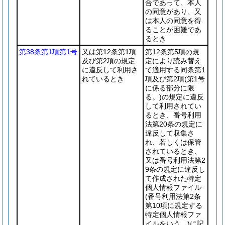
合であって、本人
の同意があり、又
は本人の同意を得
ることが困難であ
るとき
第38条第1項第1号
又は第12条第1項
第12条第5項の規
及び第2項の規定
定により読み替え
に違反して利用さ
て適用する同条第1
れているとき
項及び第2項
(第1号
に係る部分に限
る。)
の規定に違反
して利用されてい
るとき、番号利用
法第20条の規定に
違反して収集さ
れ、若しくは保管
されているとき、
又は番号利用法第2
9条の規定に違反し
て作成された特定
個人情報ファイル
(番号利用法第2条
第10項に規定する
特定個人情報ファ
イルをいう。)
に記