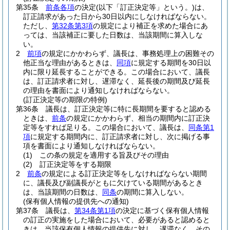
第35条
前条各項
の決定
(以下「訂正決定等」という。)
は、
訂正請求があった日から30日以内にしなければならない。
ただし、
第32条第3項
の規定により補正を求めた場合にあ
っては、当該補正に要した日数は、当該期間に算入しな
い。
2
前項
の規定にかかわらず、議長は、事務処理上の困難その
他正当な理由があるときは、
同項
に規定する期間を30日以
内に限り延長することができる。
この場合において、議長
は、訂正請求者に対し、遅滞なく、延長後の期間及び延長
の理由を書面により通知しなければならない。
(訂正決定等の期限の特例)
第36条
議長は、訂正決定等に特に長期間を要すると認める
ときは、
前条
の規定にかかわらず、相当の期間内に訂正決
定等をすれば足りる。
この場合において、議長は、
同条第1
項
に規定する期間内に、訂正請求者に対し、次に掲げる事
項を書面により通知しなければならない。
(1)
この条の規定を適用する旨及びその理由
(2)
訂正決定等をする期限
2
前条
の規定による訂正決定等をしなければならない期間
に、議長及び副議長がともに欠けている期間があるとき
は、当該期間の日数は、
同条
の期間に算入しない。
(保有個人情報の提供先への通知)
第37条
議長は、
第34条第1項
の決定に基づく保有個人情報
の訂正の実施をした場合において、必要があると認めると
きは、当該保有個人情報の提供先に対し、遅滞なく、その