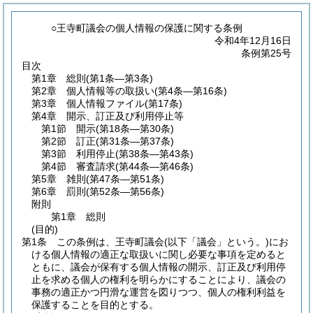
○王寺町議会の個人情報の保護に関する条例
令和4年12月16日
条例第25号
目次
第1章
総則
(第1条―第3条)
第2章
個人情報等の取扱い
(第4条―第16条)
第3章
個人情報ファイル
(第17条)
第4章
開示、訂正及び利用停止等
第1節
開示
(第18条―第30条)
第2節
訂正
(第31条―第37条)
第3節
利用停止
(第38条―第43条)
第4節
審査請求
(第44条―第46条)
第5章
雑則
(第47条―第51条)
第6章
罰則
(第52条―第56条)
附則
第1章
総則
(目的)
第1条
この条例は、王寺町議会
(以下「議会」という。)
にお
ける個人情報の適正な取扱いに関し必要な事項を定めると
ともに、議会が保有する個人情報の開示、訂正及び利用停
止を求める個人の権利を明らかにすることにより、議会の
事務の適正かつ円滑な運営を図りつつ、個人の権利利益を
保護することを目的とする。