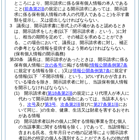
ところにより、開示請求に係る保有個人情報の本人である
こと
(
前条第2項
の規定による開示請求にあっては、開示請
求に係る保有個人情報の本人の代理人であること)
を示す書
類を提示し、又は提出しなければならない。
3
議長は、開示請求書に形式上の不備があると認めるとき
は、開示請求をした者
(以下「開示請求者」という。)
に対
し、相当の期間を定めて、その補正を求めることができ
る。
この場合において、議長は、開示請求者に対し、補正
の参考となる情報を提供するよう努めなければならない。
(保有個人情報の開示義務)
第20条
議長は、開示請求があったときは、開示請求に係る
保有個人情報に
次の各号
に掲げる情報
(
情報公開条例第7条
に規定する情報を除く。)
又は
情報公開条例第7条
に規定す
る情報
(以下「不開示情報」という。)
のいずれかが含まれ
ている場合を除き、開示請求者に対し、当該保有個人情報
を開示しなければならない。
(1)
開示請求者
(
第18条第2項
の規定により代理人が本人に
代わって開示請求をする場合にあっては、当該本人をい
う。
次号
及び
第3号
、
次条第2項
並びに
第27条第1項
にお
いて同じ。)
の生命、健康、生活又は財産を害するおそれ
がある情報
(2)
開示請求者以外の個人に関する情報
(事業を営む個人
の当該事業に関する情報を除く。)
であって、当該情報に
含まれる氏名、生年月日その他の記述等により開示請求
者以外の特定の個人を識別することができるもの
(他の情