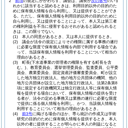
2
前項
の規定にかかわらず、議会は、議長が
次の各号
のいず
れかに該当すると認めるときは、利用目的以外の目的のた
めに保有個人情報を自ら利用し、又は提供することができ
る。
ただし、保有個人情報を利用目的以外の目的のために
自ら利用し、又は提供することによって、本人又は第三者
の権利利益を不当に侵害するおそれがあると認められると
きは、この限りでない。
(1)
本人の同意があるとき、又は本人に提供するとき。
(2)
議会が法令の規定によりその権限に属する事務の遂行
に必要な限度で保有個人情報を内部で利用する場合であ
って、当該保有個人情報を利用することについて相当の
理由があるとき。
(3)
町長
(下水道事業の管理者の権限を有する町長を含
む。)
、教育委員会、選挙管理委員会、監査委員、公平委
員会、農業委員会、固定資産評価審査委員会、町が設立
した地方独立行政法人、他の地方公共団体の機関、他の
地方公共団体が設立した地方独立行政法人、法第2条第8
項に規定する行政機関又は独立行政法人等に保有個人情
報を提供する場合において、保有個人情報の提供を受け
る者が、法令の定める事務又は業務の遂行に必要な限度
で提供に係る個人情報を利用し、かつ、当該個人情報を
利用することについて相当の理由があるとき。
(4)
前3号
に掲げる場合のほか、専ら統計の作成又は学術
研究の目的のために保有個人情報を提供するとき、本人
以外の者に提供することが明らかに本人の利益になると