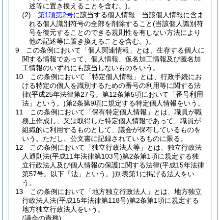
述等に置き換えることを含む。)
。
(2)
第1項第2号
に該当する個人情報 当該個人情報に含ま
れる個人識別符号の全部を削除すること
(当該個人識別符
号を復元することのできる規則性を有しない方法により
他の記述等に置き換えることを含む。)
。
9
この条例において「個人関連情報」とは、生存する個人に
関する情報であって、個人情報、仮名加工情報及び匿名加
工情報のいずれにも該当しないものをいう。
10
この条例において「特定個人情報」とは、行政手続にお
ける特定の個人を識別するための番号の利用等に関する法
律
(平成25年法律第27号。第12条第5項において「番号利用
法」という。)
第2条第9項に規定する特定個人情報をいう。
11
この条例において「保有特定個人情報」とは、職員が職
務上作成し、又は取得した特定個人情報であって、職員が
組織的に利用するものとして、議会が保有しているものを
いう。
ただし、公文書に記録されているものに限る。
12
この条例において「独立行政法人等」とは、独立行政法
人通則法
(平成11年法律第103号)
第2条第1項に規定する独
立行政法人及び個人情報の保護に関する法律
(平成15年法律
第57号。以下「法」という。)
別表第1に掲げる法人をい
う。
13
この条例において「地方独立行政法人」とは、地方独立
行政法人法
(平成15年法律第118号)
第2条第1項に規定する
地方独立行政法人をいう。
(議会の責務)