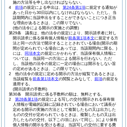
施の方法等を申し出なければならない。
4
前項
の規定による申出は、
第24条第1項
に規定する通知が
あった日から30日以内にしなければならない。
ただし、当
該期間内に当該申出をすることができないことにつき正当
な理由があるときは、この限りでない。
(他の法令による開示の実施との調整)
第29条
議長は、他の法令の規定により、開示請求者に対し
開示請求に係る保有個人情報が
前条第1項本文
に規定する方
法と同一の方法で開示することとされている場合
(開示の期
間が定められている場合にあっては、当該期間内に限る。)
には、
同項本文
の規定にかかわらず、当該保有個人情報に
ついては、当該同一の方法による開示を行わない。
ただ
し、当該他の法令の規定に一定の場合には開示をしない旨
の定めがあるときは、この限りでない。
2
他の法令の規定に定める開示の方法が縦覧であるときは、
当該縦覧を
前条第1項本文
の閲覧とみなして、
前項
の規定を
適用する。
(開示請求の手数料)
第30条
開示請求に係る手数料の額は、無料とする。
2
第28条第1項
の規定による写しの交付
(開示される保有個
人情報が電磁的記録に記録されている場合において議長が
定める開示の実施の方法として複製したもの又は出力した
ものの交付が定められているときは、複製したもの又は出
力したものの交付。以下この項において同じ。)
により保有
個人情報の開示を受ける者は、当該写しの交付に要する費