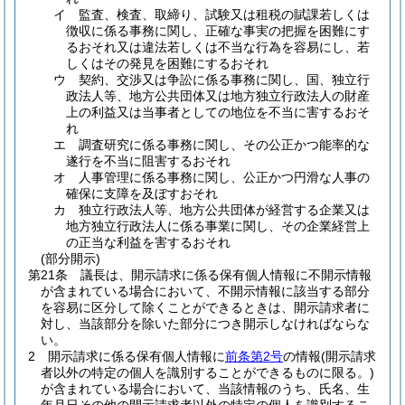
イ
監査、検査、取締り、試験又は租税の賦課若しくは
徴収に係る事務に関し、正確な事実の把握を困難にす
るおそれ又は違法若しくは不当な行為を容易にし、若
しくはその発見を困難にするおそれ
ウ
契約、交渉又は争訟に係る事務に関し、国、独立行
政法人等、地方公共団体又は地方独立行政法人の財産
上の利益又は当事者としての地位を不当に害するおそ
れ
エ
調査研究に係る事務に関し、その公正かつ能率的な
遂行を不当に阻害するおそれ
オ
人事管理に係る事務に関し、公正かつ円滑な人事の
確保に支障を及ぼすおそれ
カ
独立行政法人等、地方公共団体が経営する企業又は
地方独立行政法人に係る事業に関し、その企業経営上
の正当な利益を害するおそれ
(部分開示)
第21条
議長は、開示請求に係る保有個人情報に不開示情報
が含まれている場合において、不開示情報に該当する部分
を容易に区分して除くことができるときは、開示請求者に
対し、当該部分を除いた部分につき開示しなければならな
い。
2
開示請求に係る保有個人情報に
前条第2号
の情報
(開示請求
者以外の特定の個人を識別することができるものに限る。)
が含まれている場合において、当該情報のうち、氏名、生