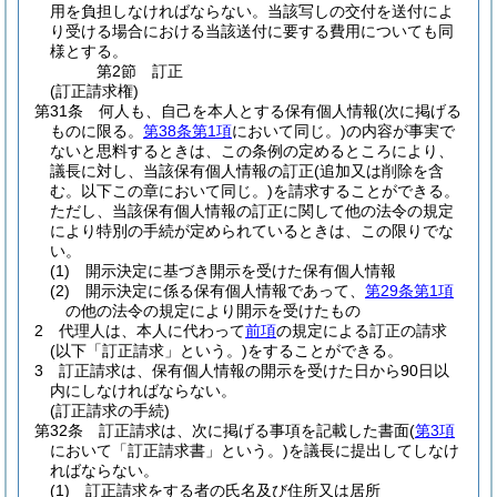
用を負担しなければならない。
当該写しの交付を送付によ
り受ける場合における当該送付に要する費用についても同
様とする。
第2節
訂正
(訂正請求権)
第31条
何人も、自己を本人とする保有個人情報
(次に掲げる
ものに限る。
第38条第1項
において同じ。)
の内容が事実で
ないと思料するときは、この条例の定めるところにより、
議長に対し、当該保有個人情報の訂正
(追加又は削除を含
む。以下この章において同じ。)
を請求することができる。
ただし、当該保有個人情報の訂正に関して他の法令の規定
により特別の手続が定められているときは、この限りでな
い。
(1)
開示決定に基づき開示を受けた保有個人情報
(2)
開示決定に係る保有個人情報であって、
第29条第1項
の他の法令の規定により開示を受けたもの
2
代理人は、本人に代わって
前項
の規定による訂正の請求
(以下「訂正請求」という。)
をすることができる。
3
訂正請求は、保有個人情報の開示を受けた日から90日以
内にしなければならない。
(訂正請求の手続)
第32条
訂正請求は、次に掲げる事項を記載した書面
(
第3項
において「訂正請求書」という。)
を議長に提出してしなけ
ればならない。
(1)
訂正請求をする者の氏名及び住所又は居所