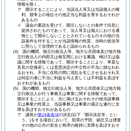
情報を除く。
ア
開示することにより、当該法人等又は当該個人の権
利、競争上の地位その他正当な利益を害するおそれが
あるもの
イ
議会の要請を受けて、開示しないとの条件で任意に
提供されたものであって、法人等又は個人における通
例として開示しないこととされているものその他の当
該条件を付することが当該情報の性質、当時の状況等
に照らして合理的であると認められるもの
(4)
国の機関、独立行政法人等、地方公共団体及び地方独
立行政法人の内部又は相互間における審議、検討又は協
議に関する情報であって、開示することにより、率直な
意見の交換若しくは意思決定の中立性が不当に損なわれ
るおそれ、不当に住民の間に混乱を生じさせるおそれ又
は特定の者に不当に利益を与え若しくは不利益を及ぼす
おそれがあるもの
(5)
国の機関、独立行政法人等、地方公共団体又は地方独
立行政法人が行う事務又は事業に関する情報であって、
開示することにより、次に掲げるおそれその他当該事務
又は事業の性質上、当該事務又は事業の適正な遂行に支
障を及ぼすおそれがあるもの
ア
議長が
第24条各項
の決定
(以下「開示決定等」とい
う。)
をする場合において、犯罪の予防、鎮圧又は捜査
その他の公共の安全と秩序の維持に支障を及ぼすおそ
れ