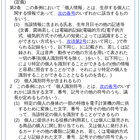
(定義)
第2条
この条例において「個人情報」とは、生存する個人に
関する情報であって、
次の各号
のいずれかに該当するもの
をいう。
(1)
当該情報に含まれる氏名、生年月日その他の記述等
(文書、図画若しくは電磁的記録
(電磁的方式
(電子的方
式、磁気的方式その他人の知覚によっては認識すること
ができない方式をいう。
次項第2号
において同じ。)
で作
られる記録をいう。以下同じ。)
に記載され、若しくは記
録され、又は音声、動作その他の方法を用いて表された
一切の事項
(個人識別符号を除く。)
をいう。以下同じ。)
により特定の個人を識別することができるもの
(他の情報
と容易に照合することができ、それにより特定の個人を
識別することができることとなるものを含む。)
(2)
個人識別符号が含まれるもの
2
この条例において「個人識別符号」とは、
次の各号
のいず
れかに該当する文字、番号、記号その他の符号のうち、議
長が定めるものをいう。
(1)
特定の個人の身体の一部の特徴を電子計算機の用に供
するために変換した文字、番号、記号その他の符号であ
って、当該特定の個人を識別することができるもの
(2)
個人に提供される役務の利用若しくは個人に販売され
る商品の購入に関し割り当てられ、又は個人に発行され
るカードその他の書類に記載され、若しくは電磁的方式
により記録された文字、番号、記号その他の符号であっ