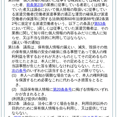
第10条
個人情報の取扱いに従事する職員若しくは職員であ
った者、
前条第2項
の業務に従事している者若しくは従事し
ていた者又は議会において個人情報の取扱いに従事してい
る派遣労働者
(労働者派遣事業の適正な運営の確保及び派遣
労働者の保護等に関する法律
(昭和60年法律第88号)
第2条第
2号に規定する派遣労働者をいう。以下この条及び
第53条
において同じ。)
若しくは従事していた派遣労働者は、その
業務に関して知り得た個人情報の内容をみだりに他人に知
らせ、又は不当な目的に利用してはならない。
(漏えい等の通知)
第11条
議長は、保有個人情報の漏えい、滅失、毀損その他
の保有個人情報の安全の確保に係る事態であって個人の権
利利益を害するおそれが大きいものとしてその定めるもの
が生じたときは、本人に対し、その定めるところにより、
当該事態が生じた旨を通知しなければならない。
ただし、
次の各号
のいずれかに該当するときは、この限りでない。
(1)
本人への通知が困難な場合であって、本人の権利利益
を保護するため必要なこれに代わるべき措置をとると
き。
(2)
当該保有個人情報に
第20条各号
に掲げる情報のいずれ
かが含まれるとき。
(利用及び提供の制限)
第12条
議会は、法令に基づく場合を除き、利用目的以外の
目的のために保有個人情報を自ら利用し、又は提供しては
ならない。