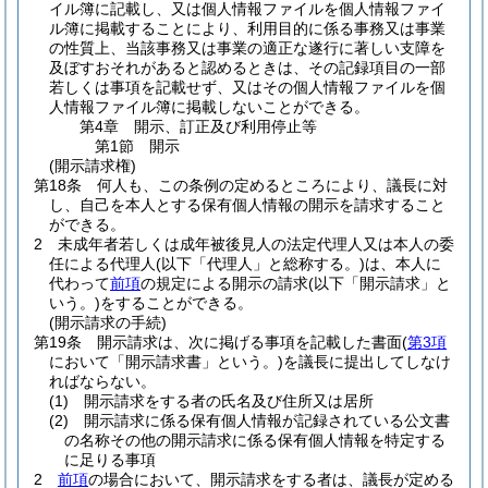
イル簿に記載し、又は個人情報ファイルを個人情報ファイ
ル簿に掲載することにより、利用目的に係る事務又は事業
の性質上、当該事務又は事業の適正な遂行に著しい支障を
及ぼすおそれがあると認めるときは、その記録項目の一部
若しくは事項を記載せず、又はその個人情報ファイルを個
人情報ファイル簿に掲載しないことができる。
第4章
開示、訂正及び利用停止等
第1節
開示
(開示請求権)
第18条
何人も、この条例の定めるところにより、議長に対
し、自己を本人とする保有個人情報の開示を請求すること
ができる。
2
未成年者若しくは成年被後見人の法定代理人又は本人の委
任による代理人
(以下「代理人」と総称する。)
は、本人に
代わって
前項
の規定による開示の請求
(以下「開示請求」と
いう。)
をすることができる。
(開示請求の手続)
第19条
開示請求は、次に掲げる事項を記載した書面
(
第3項
において「開示請求書」という。)
を議長に提出してしなけ
ればならない。
(1)
開示請求をする者の氏名及び住所又は居所
(2)
開示請求に係る保有個人情報が記録されている公文書
の名称その他の開示請求に係る保有個人情報を特定する
に足りる事項
2
前項
の場合において、開示請求をする者は、議長が定める