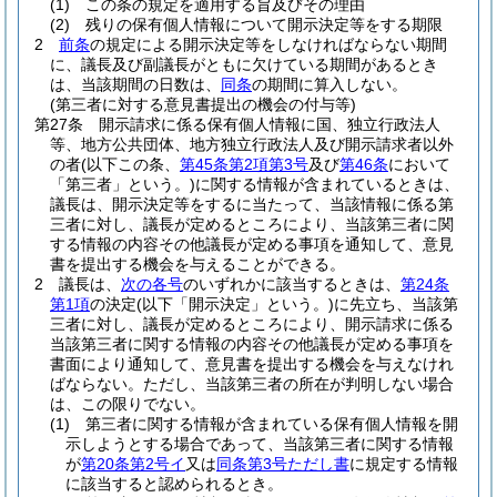
(1)
この条の規定を適用する旨及びその理由
(2)
残りの保有個人情報について開示決定等をする期限
2
前条
の規定による開示決定等をしなければならない期間
に、議長及び副議長がともに欠けている期間があるとき
は、当該期間の日数は、
同条
の期間に算入しない。
(第三者に対する意見書提出の機会の付与等)
第27条
開示請求に係る保有個人情報に国、独立行政法人
等、地方公共団体、地方独立行政法人及び開示請求者以外
の者
(以下この条、
第45条第2項第3号
及び
第46条
において
「第三者」という。)
に関する情報が含まれているときは、
議長は、開示決定等をするに当たって、当該情報に係る第
三者に対し、議長が定めるところにより、当該第三者に関
する情報の内容その他議長が定める事項を通知して、意見
書を提出する機会を与えることができる。
2
議長は、
次の各号
のいずれかに該当するときは、
第24条
第1項
の決定
(以下「開示決定」という。)
に先立ち、当該第
三者に対し、議長が定めるところにより、開示請求に係る
当該第三者に関する情報の内容その他議長が定める事項を
書面により通知して、意見書を提出する機会を与えなけれ
ばならない。
ただし、当該第三者の所在が判明しない場合
は、この限りでない。
(1)
第三者に関する情報が含まれている保有個人情報を開
示しようとする場合であって、当該第三者に関する情報
が
第20条第2号イ
又は
同条第3号ただし書
に規定する情報
に該当すると認められるとき。