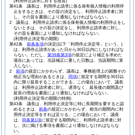
(利用停止請求に対する措置)
第41条
議長は、利用停止請求に係る保有個人情報の利用停
止をするときは、その旨の決定をし、利用停止請求者に対
し、その旨を書面により通知しなければならない。
2
議長は、利用停止請求に係る保有個人情報の利用停止をし
ないときは、その旨の決定をし、利用停止請求者に対し、
その旨を書面により通知しなければならない。
(利用停止決定等の期限)
第42条
前条各項
の決定
(以下「利用停止決定等」という。)
は、利用停止請求があった日から30日以内にしなければな
らない。
ただし、
第39条第3項
の規定により補正を求めた
場合にあっては、当該補正に要した日数は、当該期間に算
入しない。
2
前項
の規定にかかわらず、議長は、事務処理上の困難その
他正当な理由があるときは、
同項
に規定する期間を30日以
内に限り延長することができる。
この場合において、議長
は、利用停止請求者に対し、遅滞なく、延長後の期間及び
延長の理由を書面により通知しなければならない。
(利用停止決定等の期限の特例)
第43条
議長は、利用停止決定等に特に長期間を要すると認
めるときは、
前条
の規定にかかわらず、相当の期間内に利
用停止決定等をすれば足りる。
この場合において、議長
は、
同条第1項
に規定する期間内に、利用停止請求者に対
し、次に掲げる事項を書面により通知しなければならな
い。