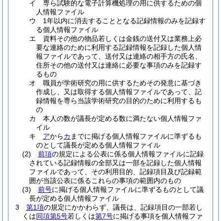
イ
専ら試験的な電子計算機処理の用に供するための個
人情報ファイル
ウ
1年以内に消去することとなる記録情報のみを記録す
る個人情報ファイル
エ
資料その他の物品若しくは金銭の送付又は業務上必
要な連絡のために利用する記録情報を記録した個人情
報ファイルであって、送付又は連絡の相手方の氏名、
住所その他の送付又は連絡に必要な事項のみを記録す
るもの
オ
職員が学術研究の用に供するためその発意に基づき
作成し、又は取得する個人情報ファイルであって、記
録情報を専ら当該学術研究の目的のために利用するも
の
カ
本人の数が議長が定める数に満たない個人情報ファ
イル
キ
ア
から
カ
までに掲げる個人情報ファイルに準ずるも
のとして議長が定める個人情報ファイル
(2)
前項
の規定による公表に係る個人情報ファイルに記録
されている記録情報の全部又は一部を記録した個人情報
ファイルであって、その利用目的、記録項目及び記録範
囲が当該公表に係るこれらの事項の範囲内のもの
(3)
前号
に掲げる個人情報ファイルに準ずるものとして議
長が定める個人情報ファイル
3
第1項
の規定にかかわらず、議長は、記録項目の一部若し
くは
同項第5号
若しくは
第7号
に掲げる事項を個人情報ファ