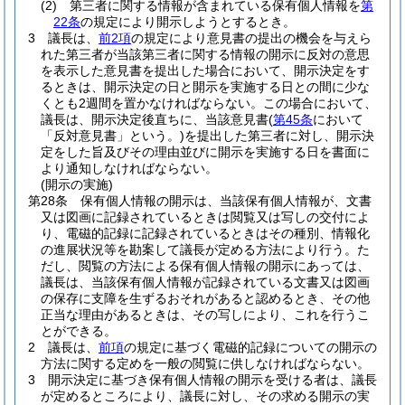
(2)
第三者に関する情報が含まれている保有個人情報を
第
22条
の規定により開示しようとするとき。
3
議長は、
前2項
の規定により意見書の提出の機会を与えら
れた第三者が当該第三者に関する情報の開示に反対の意思
を表示した意見書を提出した場合において、開示決定をす
るときは、開示決定の日と開示を実施する日との間に少な
くとも2週間を置かなければならない。
この場合において、
議長は、開示決定後直ちに、当該意見書
(
第45条
において
「反対意見書」という。)
を提出した第三者に対し、開示決
定をした旨及びその理由並びに開示を実施する日を書面に
より通知しなければならない。
(開示の実施)
第28条
保有個人情報の開示は、当該保有個人情報が、文書
又は図画に記録されているときは閲覧又は写しの交付によ
り、電磁的記録に記録されているときはその種別、情報化
の進展状況等を勘案して議長が定める方法により行う。
た
だし、閲覧の方法による保有個人情報の開示にあっては、
議長は、当該保有個人情報が記録されている文書又は図画
の保存に支障を生ずるおそれがあると認めるとき、その他
正当な理由があるときは、その写しにより、これを行うこ
とができる。
2
議長は、
前項
の規定に基づく電磁的記録についての開示の
方法に関する定めを一般の閲覧に供しなければならない。
3
開示決定に基づき保有個人情報の開示を受ける者は、議長
が定めるところにより、議長に対し、その求める開示の実