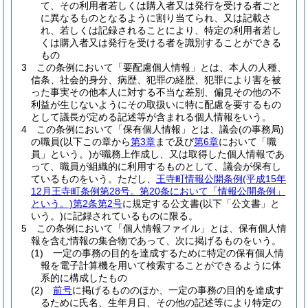
て、その利用者若しくは購入者又は発行を受ける者ごと
に異なるものとなるように割り当てられ、又は記載さ
れ、若しくは記録されることにより、特定の利用者若し
くは購入者又は発行を受ける者を識別することができる
もの
3
この条例において「要配慮個人情報」とは、本人の人種、
信条、社会的身分、病歴、犯罪の経歴、犯罪により害を被
った事実その他本人に対する不当な差別、偏見その他の不
利益が生じないようにその取扱いに特に配慮を要するもの
として議長が定める記述等が含まれる個人情報をいう。
4
この条例において「保有個人情報」とは、議会
(の事務局)
の職員
(以下この章から
第3章
まで及び
第6章
において「職
員」という。)
が職務上作成し、又は取得した個人情報であ
って、職員が組織的に利用するものとして、議会が保有し
ているものをいう。
ただし、
王寺町情報公開条例
(平成15年
12月王寺町条例第28号。第20条において「情報公開条例」
という。)
第2条第2号
に規定する公文書
(以下「公文書」と
いう。)
に記録されているものに限る。
5
この条例において「個人情報ファイル」とは、保有個人情
報を含む情報の集合物であって、次に掲げるものをいう。
(1)
一定の事務の目的を達成するために特定の保有個人情
報を電子計算機を用いて検索することができるように体
系的に構成したもの
(2)
前号
に掲げるもののほか、一定の事務の目的を達成す
るために氏名、生年月日、その他の記述等により特定の