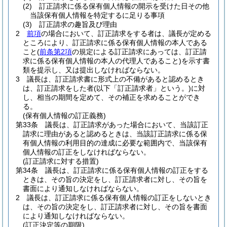
(2)
訂正請求に係る保有個人情報の開示を受けた日その他
当該保有個人情報を特定するに足りる事項
(3)
訂正請求の趣旨及び理由
2
前項
の場合において、訂正請求をする者は、議長が定める
ところにより、訂正請求に係る保有個人情報の本人である
こと
(
前条第2項
の規定による訂正請求にあっては、訂正請
求に係る保有個人情報の本人の代理人であること)
を示す書
類を提示し、又は提出しなければならない。
3
議長は、訂正請求書に形式上の不備があると認めるとき
は、訂正請求をした者
(以下「訂正請求者」という。)
に対
し、相当の期間を定めて、その補正を求めることができ
る。
(保有個人情報の訂正義務)
第33条
議長は、訂正請求があった場合において、当該訂正
請求に理由があると認めるときは、当該訂正請求に係る保
有個人情報の利用目的の達成に必要な範囲内で、当該保有
個人情報の訂正をしなければならない。
(訂正請求に対する措置)
第34条
議長は、訂正請求に係る保有個人情報の訂正をする
ときは、その旨の決定をし、訂正請求者に対し、その旨を
書面により通知しなければならない。
2
議長は、訂正請求に係る保有個人情報の訂正をしないとき
は、その旨の決定をし、訂正請求者に対し、その旨を書面
により通知しなければならない。
(訂正決定等の期限)