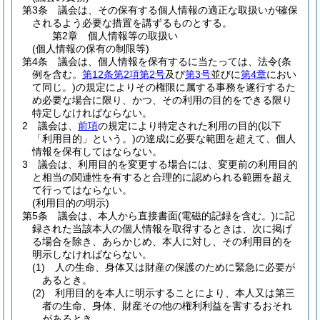
第3条
議会は、その保有する個人情報の適正な取扱いが確保
されるよう必要な措置を講ずるものとする。
第2章
個人情報等の取扱い
(個人情報の保有の制限等)
第4条
議会は、個人情報を保有するに当たっては、法令
(条
例を含む。
第12条第2項第2号
及び
第3号
並びに
第4章
におい
て同じ。)
の規定によりその権限に属する事務を遂行するた
め必要な場合に限り、かつ、その利用の目的をできる限り
特定しなければならない。
2
議会は、
前項
の規定により特定された利用の目的
(以下
「利用目的」という。)
の達成に必要な範囲を超えて、個人
情報を保有してはならない。
3
議会は、利用目的を変更する場合には、変更前の利用目的
と相当の関連性を有すると合理的に認められる範囲を超え
て行ってはならない。
(利用目的の明示)
第5条
議会は、本人から直接書面
(電磁的記録を含む。)
に記
録された当該本人の個人情報を取得するときは、次に掲げ
る場合を除き、あらかじめ、本人に対し、その利用目的を
明示しなければならない。
(1)
人の生命、身体又は財産の保護のために緊急に必要が
あるとき。
(2)
利用目的を本人に明示することにより、本人又は第三
者の生命、身体、財産その他の権利利益を害するおそれ
があるとき。