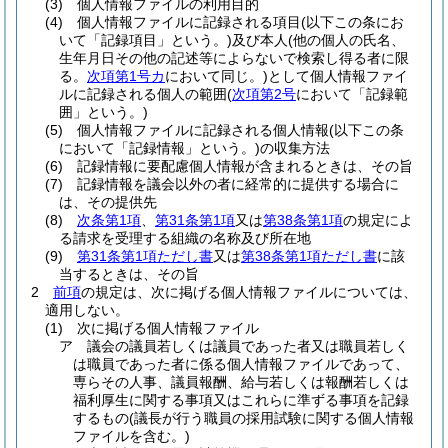
(3)
個人情報ファイルの利用目的
(4)
個人情報ファイルに記録される項目
(以下この条にお
いて「記録項目」という。)
及び本人
(他の個人の氏名、
生年月日その他の記述等によらないで検索し得る者に限
る。
次項第1号カ
において同じ。)
として個人情報ファイ
ルに記録される個人の範囲
(
次項第2号
において「記録範
囲」という。)
(5)
個人情報ファイルに記録される個人情報
(以下この条
において「記録情報」という。)
の収集方法
(6)
記録情報に要配慮個人情報が含まれるときは、その旨
(7)
記録情報を議会以外の者に経常的に提供する場合に
は、その提供先
(8)
次条第1項
、
第31条第1項
又は
第38条第1項
の規定によ
る請求を受理する組織の名称及び所在地
(9)
第31条第1項ただし書
又は
第38条第1項ただし書
に該
当するときは、その旨
2
前項
の規定は、次に掲げる個人情報ファイルについては、
適用しない。
(1)
次に掲げる個人情報ファイル
ア
議会の議員若しくは議員であった者又は職員若しく
は職員であった者に係る個人情報ファイルであって、
専らその人事、議員報酬、給与若しくは報酬若しくは
福利厚生に関する事項又はこれらに準ずる事項を記録
するもの
(議長が行う職員の採用試験に関する個人情報
ファイルを含む。)