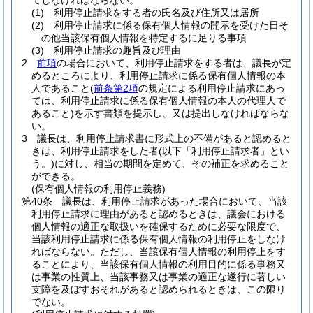
てしなければならない。
(1)
利用停止請求をする者の氏名及び住所又は居所
(2)
利用停止請求に係る保有個人情報の開示を受けた日そ
の他当該保有個人情報を特定するに足りる事項
(3)
利用停止請求の趣旨及び理由
2
前項
の場合において、利用停止請求をする者は、議長が定
めるところにより、利用停止請求に係る保有個人情報の本
人であること
(
前条第2項
の規定による利用停止請求にあっ
ては、利用停止請求に係る保有個人情報の本人の代理人で
あること)
を示す書類を提示し、又は提出しなければならな
い。
3
議長は、利用停止請求書に形式上の不備があると認めると
きは、利用停止請求をした者
(以下「利用停止請求者」とい
う。)
に対し、相当の期間を定めて、その補正を求めること
ができる。
(保有個人情報の利用停止義務)
第40条
議長は、利用停止請求があった場合において、当該
利用停止請求に理由があると認めるときは、議会における
個人情報の適正な取扱いを確保するために必要な限度で、
当該利用停止請求に係る保有個人情報の利用停止をしなけ
ればならない。
ただし、当該保有個人情報の利用停止をす
ることにより、当該保有個人情報の利用目的に係る事務又
は事業の性質上、当該事務又は事業の適正な遂行に著しい
支障を及ぼすおそれがあると認められるときは、この限り
でない。