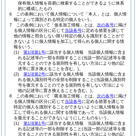
保有個人情報を容易に検索することができるように体系
的に構成したもの
6
この条例において個人情報について「本人」とは、個人情
報によって識別される特定の個人をいう。
7
この条例において「仮名加工情報」とは、
次の各号
に掲げ
る個人情報の区分に応じて
当該各号
に定める措置を講じて
他の情報と照合しない限り特定の個人を識別することがで
きないように個人情報を加工して得られる個人に関する情
報をいう。
(1)
第1項第1号
に該当する個人情報 当該個人情報に含ま
れる記述等の一部を削除すること
(当該一部の記述等を復
元することのできる規則性を有しない方法により他の記
述等に置き換えることを含む。)
。
(2)
第1項第2号
に該当する個人情報 当該個人情報に含ま
れる個人識別符号の全部を削除すること
(当該個人識別符
号を復元することのできる規則性を有しない方法により
他の記述等に置き換えることを含む。)
。
8
この条例において「匿名加工情報」とは、
次の各号
に掲げ
る個人情報の区分に応じて
当該各号
に定める措置を講じて
特定の個人を識別することができないように個人情報を加
工して得られる個人に関する情報であって、当該個人情報
を復元することができないようにしたものをいう。
(1)
第1項第1号
に該当する個人情報 当該個人情報に含ま
れる記述等の一部を削除すること
(当該一部の記述等を復
元することのできる規則性を有しない方法により他の記