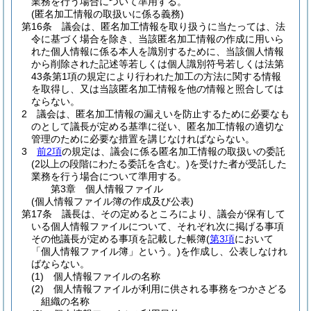
業務を行う場合について準用する。
(匿名加工情報の取扱いに係る義務)
第16条
議会は、匿名加工情報を取り扱うに当たっては、法
令に基づく場合を除き、当該匿名加工情報の作成に用いら
れた個人情報に係る本人を識別するために、当該個人情報
から削除された記述等若しくは個人識別符号若しくは法第
43条第1項の規定により行われた加工の方法に関する情報
を取得し、又は当該匿名加工情報を他の情報と照合しては
ならない。
2
議会は、匿名加工情報の漏えいを防止するために必要なも
のとして議長が定める基準に従い、匿名加工情報の適切な
管理のために必要な措置を講じなければならない。
3
前2項
の規定は、議会に係る匿名加工情報の取扱いの委託
(2以上の段階にわたる委託を含む。)
を受けた者が受託した
業務を行う場合について準用する。
第3章
個人情報ファイル
(個人情報ファイル簿の作成及び公表)
第17条
議長は、その定めるところにより、議会が保有して
いる個人情報ファイルについて、それぞれ次に掲げる事項
その他議長が定める事項を記載した帳簿
(
第3項
において
「個人情報ファイル簿」という。)
を作成し、公表しなけれ
ばならない。
(1)
個人情報ファイルの名称
(2)
個人情報ファイルが利用に供される事務をつかさどる
組織の名称