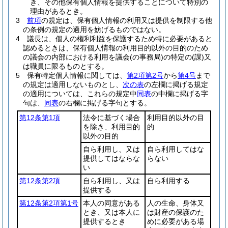
き、その他保有個人情報を提供することについて特別の
理由があるとき。
3
前項
の規定は、保有個人情報の利用又は提供を制限する他
の条例の規定の適用を妨げるものではない。
4
議長は、個人の権利利益を保護するため特に必要があると
認めるときは、保有個人情報の利用目的以外の目的のため
の議会の内部における利用を議会
(の事務局)
の特定の
(課)
又
は職員に限るものとする。
5
保有特定個人情報に関しては、
第2項第2号
から
第4号
まで
の規定は適用しないものとし、
次の表
の左欄に掲げる規定
の適用については、これらの規定中
同表
の中欄に掲げる字
句は、
同表
の右欄に掲げる字句とする。
第12条第1項
法令に基づく場合
利用目的以外の目
を除き、利用目的
的
以外の目的
自ら利用し、又は
自ら利用してはな
提供してはならな
らない
い
第12条第2項
自ら利用し、又は
自ら利用する
提供する
第12条第2項第1号
本人の同意がある
人の生命、身体又
とき、又は本人に
は財産の保護のた
提供するとき
めに必要がある場