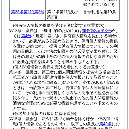
録されているとき
第38条第1項第2号
第12条第1項及び
番号利用法第19条
第2項
(保有個人情報の提供を受ける者に対する措置要求)
第13条
議長は、利用目的のために又は
前条第2項第3号
若し
くは
第4号
の規定に基づき、保有個人情報を提供する場合に
おいて、必要があると認めるときは、保有個人情報の提供
を受ける者に対し、提供に係る個人情報について、その利
用の目的若しくは方法の制限その他必要な制限を付し、又
はその漏えいの防止その他の個人情報の適切な管理のため
に必要な措置を講ずることを求めるものとする。
(個人関連情報の提供を受ける者に対する措置要求)
第14条
議長は、第三者に個人関連情報を提供する場合
(当該
第三者が当該個人関連情報を個人情報として取得すること
が想定される場合に限る。)
において、必要があると認める
ときは、当該第三者に対し、提供に係る個人関連情報につ
いて、その利用の目的若しくは方法の制限その他必要な制
限を付し、又はその漏えいの防止その他の個人関連情報の
適切な管理のために必要な措置を講ずることを求めるもの
とする。
(仮名加工情報の取扱いに係る義務)
第15条
議会は、法令に基づく場合を除くほか、仮名加工情
報
(個人情報であるものを除く。以下この条及び
第49条
にお