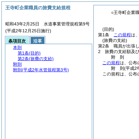
王寺町企業職員の旅費支給規程
○王寺町企業
昭和43年2月25日 水道事業管理規程第9号
(目的)
(平成2年12月25日施行)
第1条
この規程
は
(旅費の支給)
条項目次
沿革
第2条
職員が出張
本則
2
旅費の支給額及
第1条
(目的)
附
則
第2条
(旅費の支給)
この規程
は、公布
附則
附
則
(平成2
附則
(平成2年水管規程第3号)
この規程は、公布