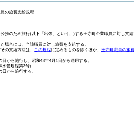
職員の旅費支給規程
、公務のため旅行
(以下「出張」という。)
する王寺町企業職員に対し支給
した場合には、当該職員に対し旅費を支給する。
びその支給方法は、
この規程
に定めるものを除くほか、
王寺町職員の旅
の日から施行し、昭和43年4月1日から適用する。
年
水管規程第3号)
の日から施行する。