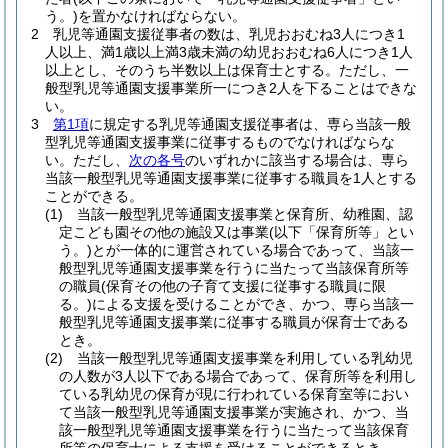
う。)
を置かなければならない。
2
乳児等通園支援従事者の数は、乳児おおむね3人につき1
人以上、満1歳以上満3歳未満の幼児おおむね6人につき1人
以上とし、そのうち半数以上は保育士とする。
ただし、一
般型乳児等通園支援事業所一につき2人を下ることはできな
い。
3
第1項
に規定する乳児等通園支援従事者は、専ら当該一般
型乳児等通園支援事業に従事するものでなければならな
い。
ただし、
次の各号
のいずれかに該当する場合は、専ら
当該一般型乳児等通園支援事業に従事する職員を1人とする
ことができる。
(1)
当該一般型乳児等通園支援事業と保育所、幼稚園、認
定こども園その他の施設又は事業
(以下「保育所等」とい
う。)
とが一体的に運営されている場合であって、当該一
般型乳児等通園支援事業を行うに当たって当該保育所等
の職員
(保育その他の子育て支援に従事する職員に限
る。)
による支援を受けることができ、かつ、専ら当該一
般型乳児等通園支援事業に従事する職員が保育士である
とき。
(2)
当該一般型乳児等通園支援事業を利用している乳幼児
の人数が3人以下である場合であって、保育所等を利用し
ている乳幼児の保育が現に行われている保育室等におい
て当該一般型乳児等通園支援事業が実施され、かつ、当
該一般型乳児等通園支援事業を行うに当たって当該保育