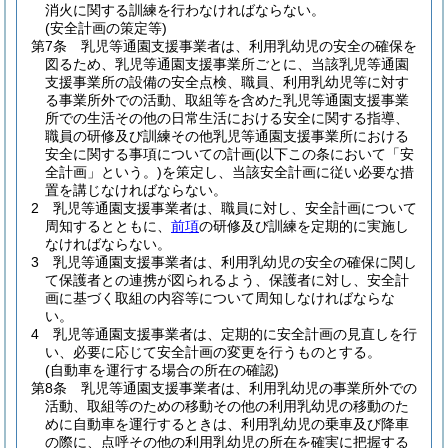
消火に関する訓練を行わなければならない。
(安全計画の策定等)
第7条
乳児等通園支援事業者は、利用乳幼児の安全の確保を
図るため、乳児等通園支援事業所ごとに、当該乳児等通園
支援事業所の設備の安全点検、職員、利用乳幼児等に対す
る事業所外での活動、取組等を含めた乳児等通園支援事業
所での生活その他の日常生活における安全に関する指導、
職員の研修及び訓練その他乳児等通園支援事業所における
安全に関する事項についての計画
(以下この条において「安
全計画」という。)
を策定し、当該安全計画に従い必要な措
置を講じなければならない。
2
乳児等通園支援事業者は、職員に対し、安全計画について
周知するとともに、
前項
の研修及び訓練を定期的に実施し
なければならない。
3
乳児等通園支援事業者は、利用乳幼児の安全の確保に関し
て保護者との連携が図られるよう、保護者に対し、安全計
画に基づく取組の内容等について周知しなければならな
い。
4
乳児等通園支援事業者は、定期的に安全計画の見直しを行
い、必要に応じて安全計画の変更を行うものとする。
(自動車を運行する場合の所在の確認)
第8条
乳児等通園支援事業者は、利用乳幼児の事業所外での
活動、取組等のための移動その他の利用乳幼児の移動のた
めに自動車を運行するときは、利用乳幼児の乗車及び降車
の際に、点呼その他の利用乳幼児の所在を確実に把握する