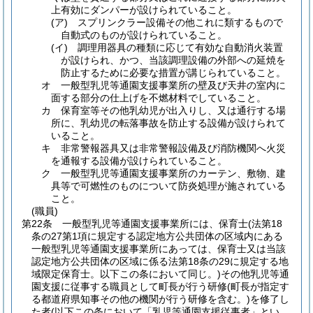
上有効にダンパーが設けられていること。
(ア)
スプリンクラー設備その他これに類するもので
自動式のものが設けられていること。
(イ)
調理用器具の種類に応じて有効な自動消火装置
が設けられ、かつ、当該調理設備の外部への延焼を
防止するために必要な措置が講じられていること。
オ
一般型乳児等通園支援事業所の壁及び天井の室内に
面する部分の仕上げを不燃材料でしていること。
カ
保育室等その他乳幼児が出入りし、又は通行する場
所に、乳幼児の転落事故を防止する設備が設けられて
いること。
キ
非常警報器具又は非常警報設備及び消防機関へ火災
を通報する設備が設けられていること。
ク
一般型乳児等通園支援事業所のカーテン、敷物、建
具等で可燃性のものについて防炎処理が施されている
こと。
(職員)
第22条
一般型乳児等通園支援事業所には、保育士
(法第18
条の27第1項に規定する認定地方公共団体の区域内にある
一般型乳児等通園支援事業所にあっては、保育士又は当該
認定地方公共団体の区域に係る法第18条の29に規定する地
域限定保育士。以下この条において同じ。)
その他乳児等通
園支援に従事する職員として町長が行う研修
(町長が指定す
る都道府県知事その他の機関が行う研修を含む。)
を修了し
た者
(以下この条において「乳児等通園支援従事者」とい