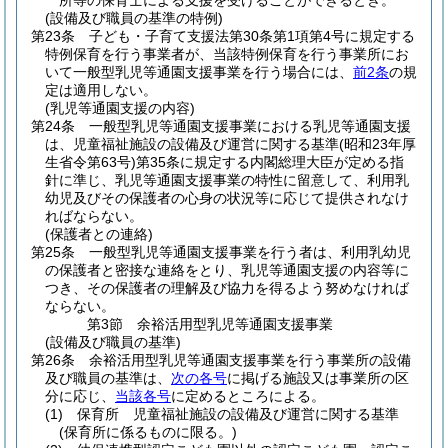
所等の保育士による支援を受けることができるとき。
(設備及び職員の基準の特例)
第23条
子ども・子育て支援法第30条第1項第4号に規定する
特例保育を行う事業者が、当該特例保育を行う事業所にお
いて一般型乳児等通園支援事業を行う場合には、
前2条
の規
定は適用しない。
(乳児等通園支援の内容)
第24条
一般型乳児等通園支援事業における乳児等通園支援
は、児童福祉施設の設備及び運営に関する基準
(昭和23年厚
生省令第63号)
第35条に規定する内閣総理大臣が定める指
針に準じ、乳児等通園支援事業の特性に留意して、利用乳
幼児及びその保護者の心身の状況等に応じて提供されなけ
ればならない。
(保護者との連絡)
第25条
一般型乳児等通園支援事業を行う者は、利用乳幼児
の保護者と密接な連絡をとり、乳児等通園支援の内容等に
つき、その保護者の理解及び協力を得るよう努めなければ
ならない。
第3節
余裕活用型乳児等通園支援事業
(設備及び職員の基準)
第26条
余裕活用型乳児等通園支援事業を行う事業所の設備
及び職員の基準は、
次の各号
に掲げる施設又は事業所の区
分に応じ、
当該各号
に定めるところによる。
(1)
保育所 児童福祉施設の設備及び運営に関する基準
(保育所に係るものに限る。)