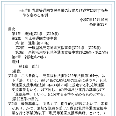
○王寺町乳児等通園支援事業の設備及び運営に関する基
準を定める条例
令和7年12月19日
条例第33号
目次
第1章
総則
(第1条―第19条)
第2章
乳児等通園支援事業
第1節
通則
(第20条)
第2節
一般型乳児等通園支援事業
(第21条―第25条)
第3節
余裕活用型乳児等通園支援事業
(第26条・第27条)
第3章
雑則
(第28条)
附則
第1章
総則
(趣旨)
第1条
この条例は、児童福祉法
(昭和22年法律第164号。以
下「法」という。)
第34条の16第1項の規定に基づき、乳児
等通園支援事業
(法第6条の3第23項に規定する乳児等通園
支援事業をいう。以下同じ。)
の設備及び運営の基準
(以下
「最低基準」という。)
に関する基準を定めるものとする。
(最低基準の目的)
第2条
最低基準は、明るくて、衛生的な環境において、素養
があり、かつ、適切な訓練を受けた職員
(乳児等通園支援事
業を行う事業所
(以下「乳児等通園支援事業所」という。)