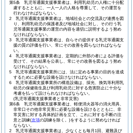
第5条
乳児等通園支援事業者は、利用乳幼児の人権に十分配
慮するとともに、一人一人の人格を尊重して、その運営を
行わなければならない。
2
乳児等通園支援事業者は、地域社会との交流及び連携を図
り、利用乳幼児の保護者及び地域社会に対し、その行う乳
児等通園支援事業の運営の内容を適切に説明するよう努め
なければならない。
3
乳児等通園支援事業者は、自らその提供する乳児等通園支
援の質の評価を行い、常にその改善を図らなければならな
い。
4
乳児等通園支援事業者は、定期的に外部の者による評価を
受けて、その結果を公表し、常にその改善を図るよう努め
なければならない。
5
乳児等通園支援事業所には、法に定める事業の目的を達成
するために必要な設備を設けなければならない。
6
乳児等通園支援事業所の構造設備は、採光、換気等利用乳
幼児の保健衛生及び利用乳幼児に対する危害防止に十分な
考慮を払って設けられなければならない。
(乳児等通園支援事業者と非常災害)
第6条
乳児等通園支援事業者は、軽便消火器等の消火用具、
非常口その他非常災害に必要な設備を設けるとともに、非
常災害に対する具体的計画を立て、これに対する不断の注
意と訓練
(
次項
の訓練を除く。)
をするように努めなければ
ならない。
2
乳児等通園支援事業者は、少なくとも毎月1回、避難及び