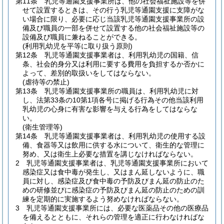
第11条
乳児等通園支援事業所は、他の社会福祉施設等を併
せて設置するときは、その行う乳児等通園支援に支障がな
い場合に限り、必要に応じ当該乳児等通園支援事業所の設
備及び職員の一部を併せて設置する他の社会福祉施設等の
設備及び職員に兼ねることができる。
(利用乳幼児を平等に取り扱う原則)
第12条
乳児等通園支援事業者は、利用乳幼児の国籍、信
条、社会的身分又は利用に要する費用を負担するか否かに
よって、差別的取扱いをしてはならない。
(虐待等の禁止)
第13条
乳児等通園支援事業所の職員は、利用乳幼児に対
し、法第33条の10第1項各号に掲げる行為その他当該利用
乳幼児の心身に有害な影響を与える行為をしてはならな
い。
(衛生管理等)
第14条
乳児等通園支援事業者は、利用乳幼児の使用する設
備、食器等又は飲用に供する水について、衛生的な管理に
努め、又は衛生上必要な措置を講じなければならない。
2
乳児等通園支援事業者は、乳児等通園支援事業所において
感染症又は食中毒が発生し、又はまん延しないように、職
員に対し、感染症及び食中毒の予防及びまん延の防止のた
めの研修並びに感染症の予防及びまん延の防止のための訓
練を定期的に実施するよう努めなければならない。
3
乳児等通園支援事業所には、必要な医薬品その他の医療品
を備えるとともに、それらの管理を適正に行わなければな