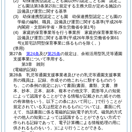
(2)
幼保連携型認定こども園以外の認定こども園 認定こ
ども園法第3条第2項に規定する主務大臣が定める施設の
設備及び運営に関する基準
(3)
幼保連携型認定こども園 幼保連携型認定こども園の
学級の編制、職員、設備及び運営に関する基準
(平成26年
内閣府・文部科学省・厚生労働省令第1号)
(4)
家庭的保育事業等を行う事業所 家庭的保育事業等の
設備及び運営に関する基準
(平成26年厚生労働省令第61
号)
(居宅訪問型保育事業に係るものを除く。)
(準用)
第27条
第24条
及び
第25条
の規定は、余裕活用型乳児等通園
支援事業について準用する。
第3章
雑則
(電磁的記録)
第28条
乳児等通園支援事業者及びその乳児等通園支援事業
所の職員は、記録、作成その他これらに類するもののう
ち、この条例の規定において書面
(書面、書類、文書、謄
本、抄本、正本、副本、複本その他文字、図形等人の知覚
によって認識することができる情報が記載された紙その他
の有体物をいう。以下この条において同じ。)
で行うことが
規定されている又は想定されるものについては、書面に代
えて、当該書面に係る電磁的記録
(電子的方式、磁気的方式
その他人の知覚によっては認識することができない方式で
作られる記録であって、電子計算機による情報処理の用に
供されるものをいう。)
により行うことができる。