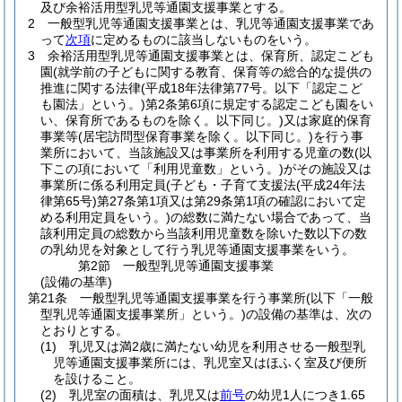
及び余裕活用型乳児等通園支援事業とする。
2
一般型乳児等通園支援事業とは、乳児等通園支援事業であ
って
次項
に定めるものに該当しないものをいう。
3
余裕活用型乳児等通園支援事業とは、保育所、認定こども
園
(就学前の子どもに関する教育、保育等の総合的な提供の
推進に関する法律
(平成18年法律第77号。以下「認定こど
も園法」という。)
第2条第6項に規定する認定こども園をい
い、保育所であるものを除く。以下同じ。)
又は家庭的保育
事業等
(居宅訪問型保育事業を除く。以下同じ。)
を行う事
業所において、当該施設又は事業所を利用する児童の数
(以
下この項において「利用児童数」という。)
がその施設又は
事業所に係る利用定員
(子ども・子育て支援法
(平成24年法
律第65号)
第27条第1項又は第29条第1項の確認において定
める利用定員をいう。)
の総数に満たない場合であって、当
該利用定員の総数から当該利用児童数を除いた数以下の数
の乳幼児を対象として行う乳児等通園支援事業をいう。
第2節
一般型乳児等通園支援事業
(設備の基準)
第21条
一般型乳児等通園支援事業を行う事業所
(以下「一般
型乳児等通園支援事業所」という。)
の設備の基準は、次の
とおりとする。
(1)
乳児又は満2歳に満たない幼児を利用させる一般型乳
児等通園支援事業所には、乳児室又はほふく室及び便所
を設けること。
(2)
乳児室の面積は、乳児又は
前号
の幼児1人につき1.65