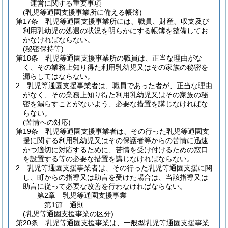
運営に関する重要事項
(乳児等通園支援事業所に備える帳簿)
第17条
乳児等通園支援事業所には、職員、財産、収支及び
利用乳幼児の処遇の状況を明らかにする帳簿を整備してお
かなければならない。
(秘密保持等)
第18条
乳児等通園支援事業所の職員は、正当な理由がな
く、その業務上知り得た利用乳幼児又はその家族の秘密を
漏らしてはならない。
2
乳児等通園支援事業者は、職員であった者が、正当な理由
がなく、その業務上知り得た利用乳幼児又はその家族の秘
密を漏らすことがないよう、必要な措置を講じなければな
らない。
(苦情への対応)
第19条
乳児等通園支援事業者は、その行った乳児等通園支
援に関する利用乳幼児又はその保護者等からの苦情に迅速
かつ適切に対応するために、苦情を受け付けるための窓口
を設置する等の必要な措置を講じなければならない。
2
乳児等通園支援事業者は、その行った乳児等通園支援に関
し、町からの指導又は助言を受けた場合は、当該指導又は
助言に従って必要な改善を行わなければならない。
第2章
乳児等通園支援事業
第1節
通則
(乳児等通園支援事業の区分)
第20条
乳児等通園支援事業は、一般型乳児等通園支援事業