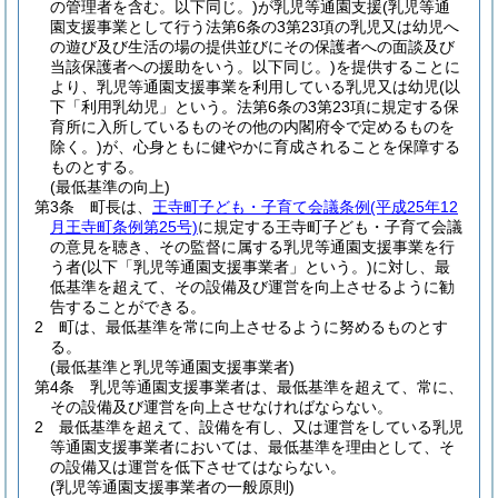
の管理者を含む。以下同じ。)
が乳児等通園支援
(乳児等通
園支援事業として行う法第6条の3第23項の乳児又は幼児へ
の遊び及び生活の場の提供並びにその保護者への面談及び
当該保護者への援助をいう。以下同じ。)
を提供することに
より、乳児等通園支援事業を利用している乳児又は幼児
(以
下「利用乳幼児」という。法第6条の3第23項に規定する保
育所に入所しているものその他の内閣府令で定めるものを
除く。)
が、心身ともに健やかに育成されることを保障する
ものとする。
(最低基準の向上)
第3条
町長は、
王寺町子ども・子育て会議条例
(平成25年12
月王寺町条例第25号)
に規定する王寺町子ども・子育て会議
の意見を聴き、その監督に属する乳児等通園支援事業を行
う者
(以下「乳児等通園支援事業者」という。)
に対し、最
低基準を超えて、その設備及び運営を向上させるように勧
告することができる。
2
町は、最低基準を常に向上させるように努めるものとす
る。
(最低基準と乳児等通園支援事業者)
第4条
乳児等通園支援事業者は、最低基準を超えて、常に、
その設備及び運営を向上させなければならない。
2
最低基準を超えて、設備を有し、又は運営をしている乳児
等通園支援事業者においては、最低基準を理由として、そ
の設備又は運営を低下させてはならない。
(乳児等通園支援事業者の一般原則)