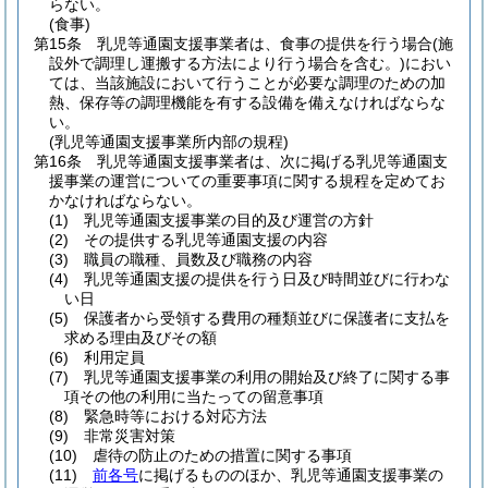
らない。
(食事)
第15条
乳児等通園支援事業者は、食事の提供を行う場合
(施
設外で調理し運搬する方法により行う場合を含む。)
におい
ては、当該施設において行うことが必要な調理のための加
熱、保存等の調理機能を有する設備を備えなければならな
い。
(乳児等通園支援事業所内部の規程)
第16条
乳児等通園支援事業者は、次に掲げる乳児等通園支
援事業の運営についての重要事項に関する規程を定めてお
かなければならない。
(1)
乳児等通園支援事業の目的及び運営の方針
(2)
その提供する乳児等通園支援の内容
(3)
職員の職種、員数及び職務の内容
(4)
乳児等通園支援の提供を行う日及び時間並びに行わな
い日
(5)
保護者から受領する費用の種類並びに保護者に支払を
求める理由及びその額
(6)
利用定員
(7)
乳児等通園支援事業の利用の開始及び終了に関する事
項その他の利用に当たっての留意事項
(8)
緊急時等における対応方法
(9)
非常災害対策
(10)
虐待の防止のための措置に関する事項
(11)
前各号
に掲げるもののほか、乳児等通園支援事業の