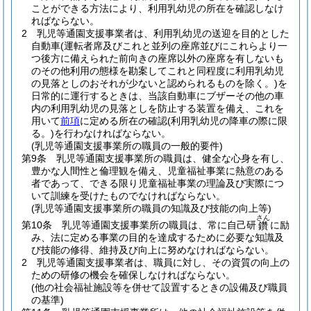
ことができる方法により、利用乳幼児の所在を確認しなけ
ればならない。
2
乳児等通園支援事業者は、利用乳幼児の送迎を目的とした
自動車
(運転者席及びこれと並列の座席並びにこれらより一
つ後方に備えられた前向きの座席以外の座席を有しないも
のその他利用の態様を勘案してこれと同程度に利用乳幼児
の見落としのおそれが少ないと認められるものを除く。)
を
日常的に運行するときは、当該自動車にブザーその他の車
内の利用乳幼児の見落としを防止する装置を備え、これを
用いて
前項
に定める所在の確認
(利用乳幼児の降車の際に限
る。)
を行わなければならない。
(乳児等通園支援事業所の職員の一般的要件)
第9条
乳児等通園支援事業所の職員は、健全な心身を有し、
豊かな人間性と倫理観を備え、児童福祉事業に熱意のある
者であって、できる限り児童福祉事業の理論及び実際につ
いて訓練を受けたものでなければならない。
(乳児等通園支援事業所の職員の知識及び技能の向上等)
さん
第10条
乳児等通園支援事業所の職員は、常に自己研
に励
鑽
み、法に定める事業の目的を達成するために必要な知識及
び技能の修得、維持及び向上に努めなければならない。
2
乳児等通園支援事業者は、職員に対し、その資質の向上の
ための研修の機会を確保しなければならない。
(他の社会福祉施設等を併せて設置するときの設備及び職員
の基準)