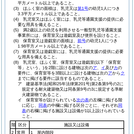
平方メートル以上であること。
(3)
ほふく室の面積は、乳児又は
第1号
の幼児1人につき
3.3平方メートル以上であること。
(4)
乳児室又はほふく室には、乳児等通園支援の提供に必
要な用具を備えること。
(5)
満2歳以上の幼児を利用させる一般型乳児等通園支援
事業所には、保育室又は遊戯室及び便所を設けること。
(6)
保育室又は遊戯室の面積は、
前号
の幼児1人につき
1.98平方メートル以上であること。
(7)
保育室又は遊戯室には、乳児等通園支援の提供に必要
な用具を備えること。
(8)
乳児室、ほふく室、保育室又は遊戯室
(以下「保育室
等」という。)
を2階に設ける建物は次の
ア
、
イ
及び
カ
の
要件に、保育室等を3階以上に設ける建物は次の
ア
から
ク
までに掲げる要件に該当するものであること。
ア
建築基準法
(昭和25年法律第201号)
第2条第9号の2に
規定する耐火建築物又は同条第9号の3に規定する準耐
火建築物であること。
イ
保育室等が設けられている
次の表
の左欄に掲げる階
に応じ、
同表
の中欄に掲げる区分ごとに、それぞれ
同
表
の右欄に掲げる施設又は設備が1以上設けられている
こと。
階
区分
施設又は設備
2
常用
1 屋内階段