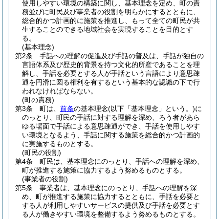
使用しやすい環境の構築に関し、基本理念を定め、町の責
務並びに町民及び事業者の役割を明らかにするとともに、
総合的かつ計画的に施策を推進し、もって全ての町民が共
生することのできる地域社会を実現することを目的とす
る。
(基本理念)
第2条
手話への理解の促進及び手話の普及は、手話が独自の
言語体系及び歴史的背景を持つ文化的所産であることを理
解し、手話を必要とする人が手話という言語により意思疎
通を円滑に図る権利を有するという基本的な認識の下で行
われなければならない。
(町の責務)
第3条
町は、
前条
の基本理念
(以下「基本理念」という。)
に
のっとり、町民の手話に対する理解を深め、ろう者があら
ゆる場面で手話による意思疎通ができ、手話を使用しやす
い環境となるよう、手話に関する施策を総合的かつ計画的
に実施するものとする。
(町民の役割)
第4条
町民は、基本理念にのっとり、手話への理解を深め、
町が推進する施策に協力するよう努めるものとする。
(事業者の役割)
第5条
事業者は、基本理念にのっとり、手話への理解を深
め、町が推進する施策に協力するとともに、手話を必要と
する人が利用しやすいサービスの提供及び手話を必要とす
る人が働きやすい環境を整備するよう努めるものとする。