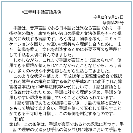
○王寺町手話言語条例
令和2年9月17日
条例第29号
手話は、音声言語である日本語とは異なる言語であり、手
指や体の動き、表情を使い独自の語彙と文法体系をもって視
覚的に表現する言語です。ろう者は、物事を考え、コミュニ
ケーションを図り、お互いの気持ちを理解し合うために、ま
た、知識を蓄え、文化を創造するために必要不可欠な手段と
して手話を大切に育んできました。
しかしながら、これまで手話が言語として認められず、使
用できる環境が整えられてこなかったことなどから、ろう者
は、多くの不便や不安を感じながら生活してきました。
このような状況を踏まえ、平成18年に国際連合総会で採択
された障害者の権利に関する条約や平成23年に改正された障
害者基本法(昭和45年法律第84号)において、手話は言語とし
て位置付けられたため、手話に対する理解を深め、手話を使
用しやすい環境を整備していくことが求められています。
手話が言語であるとの認識に基づき、手話の理解と広がり
をもって地域で支え合い、手話を使って安心して暮らすこと
ができる王寺町を目指し、この条例を制定するものです。
(目的)
第1条
この条例は、手話が言語であるとの認識に基づき、手
話の理解の促進及び手話の普及並びに地域において手話を