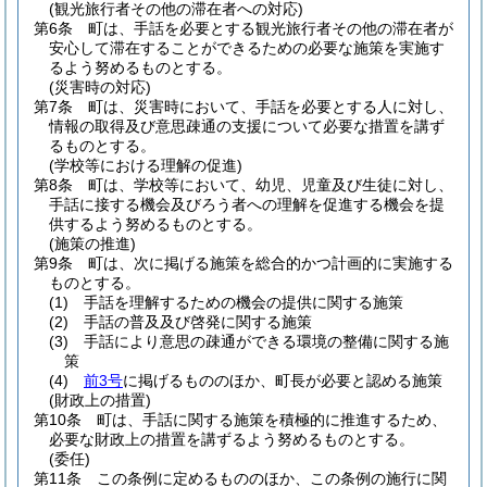
(観光旅行者その他の滞在者への対応)
第6条
町は、手話を必要とする観光旅行者その他の滞在者が
安心して滞在することができるための必要な施策を実施す
るよう努めるものとする。
(災害時の対応)
第7条
町は、災害時において、手話を必要とする人に対し、
情報の取得及び意思疎通の支援について必要な措置を講ず
るものとする。
(学校等における理解の促進)
第8条
町は、学校等において、幼児、児童及び生徒に対し、
手話に接する機会及びろう者への理解を促進する機会を提
供するよう努めるものとする。
(施策の推進)
第9条
町は、次に掲げる施策を総合的かつ計画的に実施する
ものとする。
(1)
手話を理解するための機会の提供に関する施策
(2)
手話の普及及び啓発に関する施策
(3)
手話により意思の疎通ができる環境の整備に関する施
策
(4)
前3号
に掲げるもののほか、町長が必要と認める施策
(財政上の措置)
第10条
町は、手話に関する施策を積極的に推進するため、
必要な財政上の措置を講ずるよう努めるものとする。
(委任)
第11条
この条例に定めるもののほか、この条例の施行に関