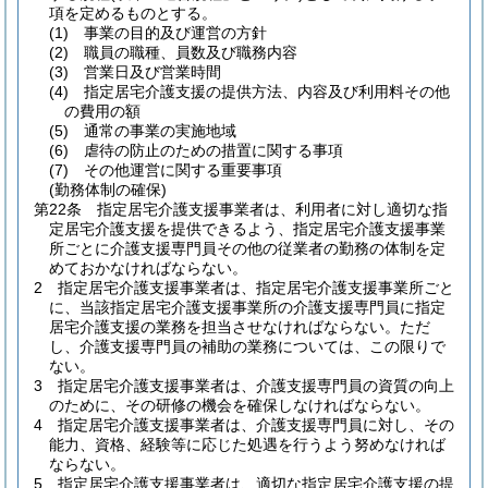
項を定めるものとする。
(1)
事業の目的及び運営の方針
(2)
職員の職種、員数及び職務内容
(3)
営業日及び営業時間
(4)
指定居宅介護支援の提供方法、内容及び利用料その他
の費用の額
(5)
通常の事業の実施地域
(6)
虐待の防止のための措置に関する事項
(7)
その他運営に関する重要事項
(勤務体制の確保)
第22条
指定居宅介護支援事業者は、利用者に対し適切な指
定居宅介護支援を提供できるよう、指定居宅介護支援事業
所ごとに介護支援専門員その他の従業者の勤務の体制を定
めておかなければならない。
2
指定居宅介護支援事業者は、指定居宅介護支援事業所ごと
に、当該指定居宅介護支援事業所の介護支援専門員に指定
居宅介護支援の業務を担当させなければならない。
ただ
し、介護支援専門員の補助の業務については、この限りで
ない。
3
指定居宅介護支援事業者は、介護支援専門員の資質の向上
のために、その研修の機会を確保しなければならない。
4
指定居宅介護支援事業者は、介護支援専門員に対し、その
能力、資格、経験等に応じた処遇を行うよう努めなければ
ならない。
5
指定居宅介護支援事業者は、適切な指定居宅介護支援の提