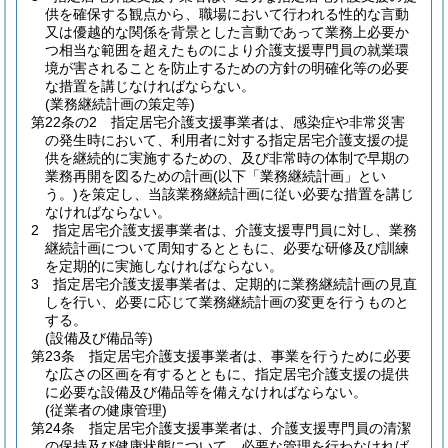
供を確保する観点から、職場において行われる性的な言動
又は優越的な関係を背景とした言動であって業務上必要か
つ相当な範囲を超えたものにより介護支援専門員の就業環
境が害されることを防止するための方針の明確化等の必要
な措置を講じなければならない。
(業務継続計画の策定等)
第22条の2
指定居宅介護支援事業者は、感染症や非常災害
の発生時において、利用者に対する指定居宅介護支援の提
供を継続的に実施するための、及び非常時の体制で早期の
業務再開を図るための計画
(以下「業務継続計画」とい
う。)
を策定し、当該業務継続計画に従い必要な措置を講じ
なければならない。
2
指定居宅介護支援事業者は、介護支援専門員に対し、業務
継続計画について周知するとともに、必要な研修及び訓練
を定期的に実施しなければならない。
3
指定居宅介護支援事業者は、定期的に業務継続計画の見直
しを行い、必要に応じて業務継続計画の変更を行うものと
する。
(設備及び備品等)
第23条
指定居宅介護支援事業者は、事業を行うために必要
な広さの区画を有するとともに、指定居宅介護支援の提供
に必要な設備及び備品等を備えなければならない。
(従業者の健康管理)
第24条
指定居宅介護支援事業者は、介護支援専門員の清潔
の保持及び健康状態について、必要な管理を行わなければ