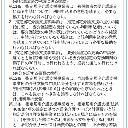
(要介護認定の申請に係る援助)
第11条
指定居宅介護支援事業者は、被保険者の要介護認定
に係る申請について、利用申込者の意思を踏まえ、必要な
協力を行わなければならない。
2
指定居宅介護支援事業者は、指定居宅介護支援の提供の開
始に際し、要介護認定を受けていない利用申込者について
は、要介護認定の申請が既に行われているかどうかを確認
し、申請が行われていない場合は、当該利用申込者の意思
を踏まえて速やかに当該申請が行われるよう必要な援助を
行わなければならない。
3
指定居宅介護支援事業者は、要介護認定の更新の申請が、
遅くとも当該利用者が受けている要介護認定の有効期間の
満了日の30日前には行われるよう、必要な援助を行わなけ
ればならない。
(身分を証する書類の携行)
第12条
指定居宅介護支援事業者は、当該指定居宅介護支援
事業所の介護支援専門員に身分を証する書類を携行させ、
初回訪問時及び利用者又はその家族から求められたとき
は、これを提示すべき旨を指導しなければならない。
(利用料等の受領)
第13条
指定居宅介護支援事業者は、指定居宅介護支援
(法第
46条第4項の規定に基づき居宅介護サービス計画費が当該
指定居宅介護支援事業者に支払われる場合に係るものを除
く。)
を提供した際にその利用者から支払を受ける利用料
と、居宅介護サービス計画費の額との間に、不合理な差額