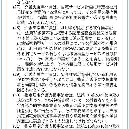
ならない。
(27)
介護支援専門員は、居宅サービス計画に特定福祉用
具販売を位置付ける場合にあっては、その利用の妥当性
を検討し、当該計画に特定福祉用具販売が必要な理由を
記載しなければならない。
(28)
介護支援専門員は、利用者が提示する被保険者証
に、法第73条第2項に規定する認定審査会意見又は法第
37条第1項の規定による指定に係る居宅サービス若しく
は地域密着型サービスの種類についての記載がある場合
には、利用者にその趣旨
(同条第1項の規定による指定に
係る居宅サービス若しくは地域密着型サービスの種類に
ついては、その変更の申請ができることを含む。)
を説明
し、理解を得た上で、その内容に沿って居宅サービス計
画を作成しなければならない。
(29)
介護支援専門員は、要介護認定を受けている利用者
が要支援認定を受けた場合には、指定介護予防支援事業
者と当該利用者に係る必要な情報を提供する等の連携を
図るものとする。
(30)
指定居宅介護支援事業者は、法第115条の23第3項の
規定に基づき、地域包括支援センターの設置者である指
定介護予防支援事業者から指定介護予防支援の業務の委
託を受けるに当たっては、その業務量等を勘案し、当該
指定居宅介護支援事業者が行う指定居宅介護支援の業務
が適正に実施できるよう配慮しなければならない。
(31)
指定居宅介護支援事業者は、法第115条の48第4項の