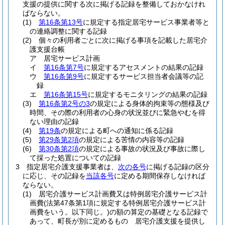
支援の提供に関する次に掲げる記録を整備しておかなけれ
ばならない。
(1)
第16条第13号
に規定する指定居宅サービス事業者等と
の連絡調整に関する記録
(2)
個々の利用者ごとに次に掲げる事項を記載した居宅介
護支援台帳
ア
居宅サービス計画
イ
第16条第7号
に規定するアセスメントの結果の記録
ウ
第16条第9号
に規定するサービス担当者会議等の記
録
エ
第16条第15号
に規定するモニタリングの結果の記録
(3)
第16条第2号の3
の規定による身体的拘束等の態様及び
時間、その際の利用者の心身の状況並びに緊急やむを得
ない理由の記録
(4)
第19条
の規定による町への通知に係る記録
(5)
第29条第2項
の規定による苦情の内容等の記録
(6)
第30条第2項
の規定による事故の状況及び事故に際し
て採った処置についての記録
3
指定居宅介護支援事業者は、
次の各号
に掲げる記録の区分
に応じ、その記録を
当該各号
に定める期間保存しなければ
ならない。
(1)
居宅介護サービス計画費又は特例居宅介護サービス計
画費
(法第47条第1項に規定する特例居宅介護サービス計
画費をいう。以下同じ。)
の額の算定の基礎となる記録で
あって、町長が別に定めるもの 居宅介護支援を提供し