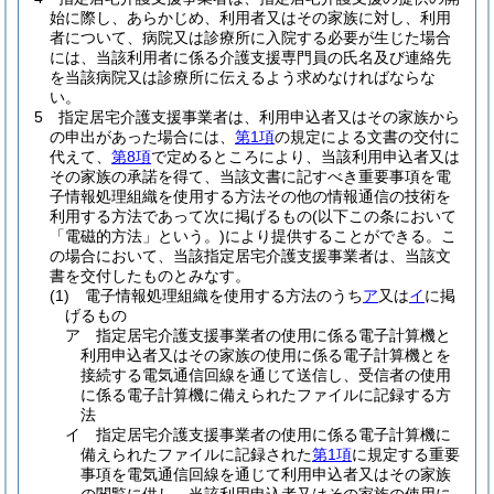
始に際し、あらかじめ、利用者又はその家族に対し、利用
者について、病院又は診療所に入院する必要が生じた場合
には、当該利用者に係る介護支援専門員の氏名及び連絡先
を当該病院又は診療所に伝えるよう求めなければならな
い。
5
指定居宅介護支援事業者は、利用申込者又はその家族から
の申出があった場合には、
第1項
の規定による文書の交付に
代えて、
第8項
で定めるところにより、当該利用申込者又は
その家族の承諾を得て、当該文書に記すべき重要事項を電
子情報処理組織を使用する方法その他の情報通信の技術を
利用する方法であって次に掲げるもの
(以下この条において
「電磁的方法」という。)
により提供することができる。
こ
の場合において、当該指定居宅介護支援事業者は、当該文
書を交付したものとみなす。
(1)
電子情報処理組織を使用する方法のうち
ア
又は
イ
に掲
げるもの
ア
指定居宅介護支援事業者の使用に係る電子計算機と
利用申込者又はその家族の使用に係る電子計算機とを
接続する電気通信回線を通じて送信し、受信者の使用
に係る電子計算機に備えられたファイルに記録する方
法
イ
指定居宅介護支援事業者の使用に係る電子計算機に
備えられたファイルに記録された
第1項
に規定する重要
事項を電気通信回線を通じて利用申込者又はその家族