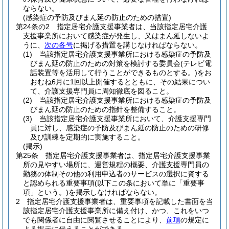
ならない。
(感染症の予防及びまん延の防止のための措置)
第24条の2
指定居宅介護支援事業者は、当該指定居宅介護
支援事業所において感染症が発生し、又はまん延しないよ
うに、
次の各号
に掲げる措置を講じなければならない。
(1)
当該指定居宅介護支援事業所における感染症の予防及
びまん延の防止のための対策を検討する委員会
(テレビ電
話装置等を活用して行うことができるものとする。)
をお
おむね6月に1回以上開催するとともに、その結果につい
て、介護支援専門員に周知徹底を図ること。
(2)
当該指定居宅介護支援事業所における感染症の予防及
びまん延の防止のための指針を整備すること。
(3)
当該指定居宅介護支援事業所において、介護支援専門
員に対し、感染症の予防及びまん延の防止のための研修
及び訓練を定期的に実施すること。
(掲示)
第25条
指定居宅介護支援事業者は、指定居宅介護支援事業
所の見やすい場所に、運営規程の概要、介護支援専門員の
勤務の体制その他の利用申込者のサービスの選択に資する
と認められる重要事項
(以下この条において単に「重要事
項」という。)
を掲示しなければならない。
2
指定居宅介護支援事業者は、重要事項を記載した書面を当
該指定居宅介護支援事業所に備え付け、かつ、これをいつ
でも関係者に自由に閲覧させることにより、
前項
の規定に