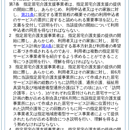
第7条
指定居宅介護支援事業者は、指定居宅介護支援の提供
の開始に際し、あらかじめ、利用申込者又はその家族に対
し、
第21条
に規定する運営規程の概要その他の利用申込者
のサービスの選択に資すると認められる重要事項を記した
文書を交付して説明を行い、当該提供の開始について利用
申込者の同意を得なければならない。
2
指定居宅介護支援事業者は、指定居宅介護支援の提供の開
始に際し、あらかじめ、利用者又はその家族に対し、居宅
サービス計画が
第4条
に規定する基本方針及び利用者の希望
に基づき作成されるものであり、利用者は複数の指定居宅
サービス事業者等を紹介するよう求めることができること
等につき説明を行い、理解を得なければならない。
3
指定居宅介護支援事業者は、指定居宅介護支援の提供の開
始に際し、あらかじめ、利用者又はその家族に対し、前6月
間に当該指定居宅介護支援事業所において作成された居宅
サービス計画の総数のうちに訪問介護、通所介護、福祉用
具貸与及び地域密着型通所介護
(以下この項において「訪問
介護等」という。)
がそれぞれ位置付けられた居宅サービス
計画の数が占める割合及び前6月間に当該指定居宅介護支援
事業所において作成された居宅サービス計画に位置付けら
れた訪問介護等ごとの回数のうちに同一の指定居宅サービ
ス事業者又は指定地域密着型サービス事業者によって提供
されたものが占める割合につき説明を行い、理解を得るよ
う努めなければならない。
4
指定居宅介護支援事業者は、指定居宅介護支援の提供の開