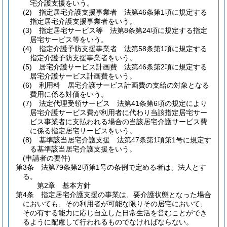
宅介護支援をいう。
(2)
指定居宅介護支援事業者 法第46条第1項に規定する
指定居宅介護支援事業者をいう。
(3)
指定居宅サービス等 法第8条第24項に規定する指定
居宅サービス等をいう。
(4)
指定介護予防支援事業者 法第58条第1項に規定する
指定介護予防支援事業者をいう。
(5)
居宅介護サービス計画費 法第46条第2項に規定する
居宅介護サービス計画費をいう。
(6)
利用料 居宅介護サービス計画費の支給の対象となる
費用に係る対価をいう。
(7)
法定代理受領サービス 法第41条第6項の規定により
居宅介護サービス費が利用者に代わり当該指定居宅サー
ビス事業者に支払われる場合の当該居宅介護サービス費
に係る指定居宅サービスをいう。
(8)
基準該当居宅介護支援 法第47条第1項第1号に規定す
る基準該当居宅介護支援をいう。
(申請者の要件)
第3条
法第79条第2項第1号の条例で定める者は、法人とす
る。
第2章
基本方針
第4条
指定居宅介護支援の事業は、要介護状態となった場合
においても、その利用者が可能な限りその居宅において、
その有する能力に応じ自立した日常生活を営むことができ
るように配慮して行われるものでなければならない。