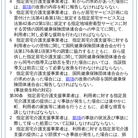
4
指定居宅介護支援事業者は、町からの求めがあった場合に
は、
前項
の改善の内容を町に報告しなければならない。
5
指定居宅介護支援事業者は、自らが居宅サービス計画に位
置付けた法第41条第1項に規定する指定居宅サービス又は
法第42条の2第1項に規定する指定地域密着型サービスに対
する苦情の国民健康保険団体連合会への申立てに関して、
利用者に対し必要な援助を行わなければならない。
6
指定居宅介護支援事業者は、指定居宅介護支援等に対する
利用者からの苦情に関して国民健康保険団体連合会が行う
法第176条第1項第3号の調査に協力するとともに、自ら提
供した指定居宅介護支援に関して国民健康保険団体連合会
から同号の指導又は助言を受けた場合においては、当該指
導又は助言に従って必要な改善を行わなければならない。
7
指定居宅介護支援事業者は、国民健康保険団体連合会から
の求めがあった場合には、
前項
の改善の内容を国民健康保
険団体連合会に報告しなければならない。
(事故発生時の対応)
第30条
指定居宅介護支援事業者は、利用者に対する指定居
宅介護支援の提供により事故が発生した場合には速やかに
町、利用者の家族等に連絡を行うとともに、必要な措置を
講じなければならない。
2
指定居宅介護支援事業者は、
前項
の事故の状況及び事故に
際して採った処置について記録しなければならない。
3
指定居宅介護支援事業者は、利用者に対する指定居宅介護
支援の提供により賠償すべき事故が発生した場合には、損