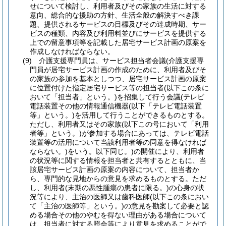
せについて検討し、利用者及びその家族の生活に対する
意向、総合的な援助の方針、生活全般の解決すべき課
題、提供されるサービスの目標及びその達成時期、サー
ビスの種類、内容及び利用料並びにサービスを提供する
上での留意事項等を記載した居宅サービス計画の原案を
作成しなければならない。
(9)
介護支援専門員は、サービス担当者会議
(介護支援専
門員が居宅サービス計画の作成のために、利用者及びそ
の家族の参加を基本としつつ、居宅サービス計画の原案
に位置付けた指定居宅サービス等の担当者
(以下この条に
おいて「担当者」という。)
を招集して行う会議
(テレビ
電話装置その他の情報通信機器
(以下「テレビ電話装置
等」という。)
を活用して行うことができるものとする。
ただし、利用者又はその家族
(以下この号において「利用
者等」という。)
が参加する場合にあっては、テレビ電話
装置等の活用について当該利用者等の同意を得なければ
ならない。)
をいう。以下同じ。)
の開催により、利用者
の状況等に関する情報を担当者と共有するとともに、当
該居宅サービス計画の原案の内容について、担当者か
ら、専門的な見地からの意見を求めるものとする。
ただ
し、利用者
(末期の悪性腫瘍の患者に限る。)
の心身の状
況等により、主治の医師又は歯科医師
(以下この条におい
て「主治の医師等」という。)
の意見を勘案して必要と認
める場合その他のやむを得ない理由がある場合について
は、担当者に対する照会等により意見を求めることがで