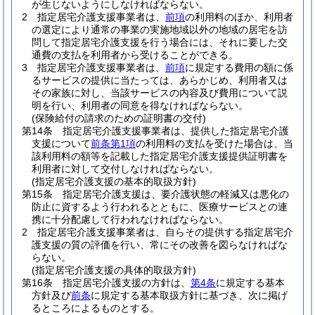
が生じないようにしなければならない。
2
指定居宅介護支援事業者は、
前項
の利用料のほか、利用者
の選定により通常の事業の実施地域以外の地域の居宅を訪
問して指定居宅介護支援を行う場合には、それに要した交
通費の支払を利用者から受けることができる。
3
指定居宅介護支援事業者は、
前項
に規定する費用の額に係
るサービスの提供に当たっては、あらかじめ、利用者又は
その家族に対し、当該サービスの内容及び費用について説
明を行い、利用者の同意を得なければならない。
(保険給付の請求のための証明書の交付)
第14条
指定居宅介護支援事業者は、提供した指定居宅介護
支援について
前条第1項
の利用料の支払を受けた場合は、当
該利用料の額等を記載した指定居宅介護支援提供証明書を
利用者に対して交付しなければならない。
(指定居宅介護支援の基本的取扱方針)
第15条
指定居宅介護支援は、要介護状態の軽減又は悪化の
防止に資するよう行われるとともに、医療サービスとの連
携に十分配慮して行われなければならない。
2
指定居宅介護支援事業者は、自らその提供する指定居宅介
護支援の質の評価を行い、常にその改善を図らなければな
らない。
(指定居宅介護支援の具体的取扱方針)
第16条
指定居宅介護支援の方針は、
第4条
に規定する基本
方針及び
前条
に規定する基本取扱方針に基づき、次に掲げ
るところによるものとする。