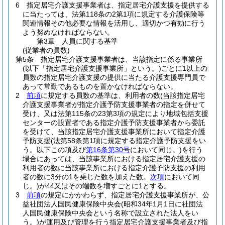
6
指定居宅介護支援事業者は、指定居宅介護支援を提供する
に当たっては、法第118条の2第1項に規定する介護保険等
関連情報その他必要な情報を活用し、適切かつ有効に行う
よう努めなければならない。
第3章
人員に関する基準
(従業者の員数)
第5条
指定居宅介護支援事業者は、当該指定に係る事業所
(以下「指定居宅介護支援事業所」という。)
ごとに1以上の
員数の指定居宅介護支援の提供に当たる介護支援専門員で
あって常勤であるものを置かなければならない。
2
前項
に規定する員数の基準は、利用者の数
(当該指定居宅
介護支援事業者が指定介護予防支援事業者の指定を併せて
受け、又は法第115条の23第3項の規定により地域包括支援
センターの設置者である指定介護予防支援事業者から委託
を受けて、当該指定居宅介護支援事業所において指定介護
予防支援
(法第58条第1項に規定する指定介護予防支援をい
う。以下この項及び
第16条第30号
において同じ。)
を行う
場合にあっては、当該事業所における指定居宅介護支援の
利用者の数に当該事業所における指定介護予防支援の利用
者の数に3分の1を乗じた数を加えた数。
次項
において同
じ。)
が44又はその端数を増すごとに1とする。
3
前項
の規定にかかわらず、指定居宅介護支援事業所が、公
益社団法人国民健康保険中央会
(昭和34年1月1日に社団法
人国民健康保険中央会という名称で設立された法人をい
う。)
が運用及び管理を行う指定居宅介護支援事業者及び指