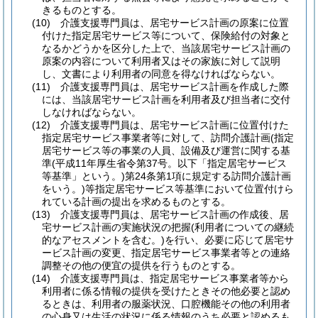
きるものとする。
(10)
介護支援専門員は、居宅サービス計画の原案に位置
付けた指定居宅サービス等について、保険給付の対象と
なるかどうかを区分した上で、当該居宅サービス計画の
原案の内容について利用者又はその家族に対して説明
し、文書により利用者の同意を得なければならない。
(11)
介護支援専門員は、居宅サービス計画を作成した際
には、当該居宅サービス計画を利用者及び担当者に交付
しなければならない。
(12)
介護支援専門員は、居宅サービス計画に位置付けた
指定居宅サービス事業者等に対して、訪問介護計画
(指定
居宅サービス等の事業の人員、設備及び運営に関する基
準
(平成11年厚生省令第37号。以下「指定居宅サービス
等基準」という。)
第24条第1項に規定する訪問介護計画
をいう。)
等指定居宅サービス等基準において位置付けら
れている計画の提出を求めるものとする。
(13)
介護支援専門員は、居宅サービス計画の作成後、居
宅サービス計画の実施状況の把握
(利用者についての継続
的なアセスメントを含む。)
を行い、必要に応じて居宅サ
ービス計画の変更、指定居宅サービス事業者等との連絡
調整その他の便宜の提供を行うものとする。
(14)
介護支援専門員は、指定居宅サービス事業者等から
利用者に係る情報の提供を受けたときその他必要と認め
るときは、利用者の服薬状況、口腔機能その他の利用者
の心身又は生活の状況に係る情報のうち必要と認めるも