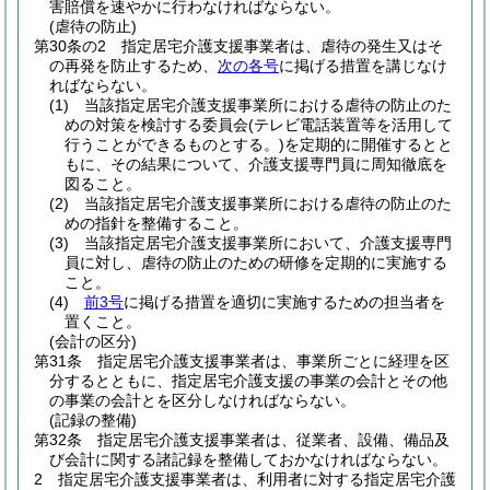
害賠償を速やかに行わなければならない。
(虐待の防止)
第30条の2
指定居宅介護支援事業者は、虐待の発生又はそ
の再発を防止するため、
次の各号
に掲げる措置を講じなけ
ればならない。
(1)
当該指定居宅介護支援事業所における虐待の防止のた
めの対策を検討する委員会
(テレビ電話装置等を活用して
行うことができるものとする。)
を定期的に開催するとと
もに、その結果について、介護支援専門員に周知徹底を
図ること。
(2)
当該指定居宅介護支援事業所における虐待の防止のた
めの指針を整備すること。
(3)
当該指定居宅介護支援事業所において、介護支援専門
員に対し、虐待の防止のための研修を定期的に実施する
こと。
(4)
前3号
に掲げる措置を適切に実施するための担当者を
置くこと。
(会計の区分)
第31条
指定居宅介護支援事業者は、事業所ごとに経理を区
分するとともに、指定居宅介護支援の事業の会計とその他
の事業の会計とを区分しなければならない。
(記録の整備)
第32条
指定居宅介護支援事業者は、従業者、設備、備品及
び会計に関する諸記録を整備しておかなければならない。
2
指定居宅介護支援事業者は、利用者に対する指定居宅介護