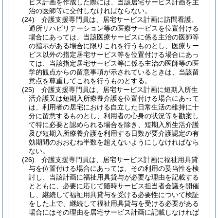
ビス計画を作成した際には、当該居宅サービス計画を主
治の医師等に交付しなければならない。
(24)
介護支援専門員は、居宅サービス計画に訪問看護、
通所リハビリテーション等の医療サービスを位置付ける
場合にあっては、当該医療サービスに係る主治の医師等
の指示がある場合に限りこれを行うものとし、医療サー
ビス以外の指定居宅サービス等を位置付ける場合にあっ
ては、当該指定居宅サービス等に係る主治の医師等の医
学的観点からの留意事項が示されているときは、当該留
意点を尊重してこれを行うものとする。
(25)
介護支援専門員は、居宅サービス計画に短期入所生
活介護又は短期入所療養介護を位置付ける場合にあって
は、利用者の居宅における自立した日常生活の維持に十
分に留意するものとし、利用者の心身の状況等を勘案し
て特に必要と認められる場合を除き、短期入所生活介護
及び短期入所療養介護を利用する日数が要介護認定の有
効期間のおおむね半数を超えないようにしなければなら
ない。
(26)
介護支援専門員は、居宅サービス計画に福祉用具貸
与を位置付ける場合にあっては、その利用の妥当性を検
討し、当該計画に福祉用具貸与が必要な理由を記載する
とともに、必要に応じて随時サービス担当者会議を開催
し、継続して福祉用具貸与を受ける必要性について検証
をした上で、継続して福祉用具貸与を受ける必要がある
場合にはその理由を居宅サービス計画に記載しなければ