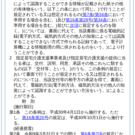
によって認識することができる情報が記載された紙その他
の有体物をいう。以下この条において同じ。)
で行うことが
規定されている又は想定されるもの
(
第7条
(
第34条
において
準用する場合を含む。)
及び
第16条第28号
(
第34条
において
準用する場合を含む。)
並びに
次項
に規定するものを除
く。)
については、書面に代えて、当該書面に係る電磁的記
録
(電子的方式、磁気的方式その他人の知覚によっては認識
することができない方式で作られる記録であって、電子計
算機による情報処理の用に供されるものをいう。)
により行
うことができる。
2
指定居宅介護支援事業者及び指定居宅介護支援の提供に当
たる者は、交付、説明、同意、承諾その他これらに類する
もの
(以下「交付等」という。)
のうち、この条例の規定に
おいて書面で行うことが規定されている又は想定されるも
のについては、当該交付等の相手方の承諾を得て、書面に
代えて、電磁的方法
(電子的方法、磁気的方法その他人の知
覚によって認識することができない方法をいう。)
によるこ
とができる。
附
則
(施行期日)
第1条
この条例は、平成30年4月1日から施行する。
ただ
し、
第16条第20号
の規定は、平成30年10月1日から施行す
る。
(経過措置)
第2条
令和9年3月31日までの間は、
第6条第2項
の規定にか