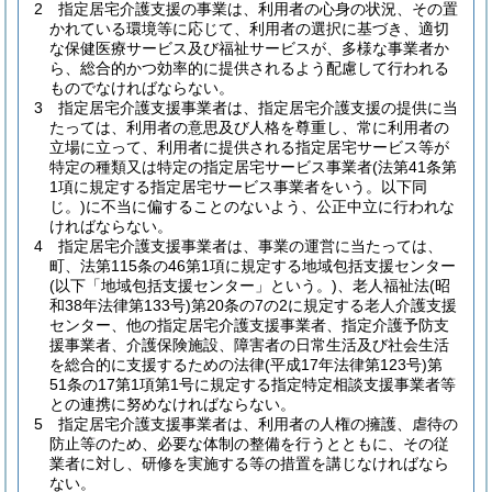
2
指定居宅介護支援の事業は、利用者の心身の状況、その置
かれている環境等に応じて、利用者の選択に基づき、適切
な保健医療サービス及び福祉サービスが、多様な事業者か
ら、総合的かつ効率的に提供されるよう配慮して行われる
ものでなければならない。
3
指定居宅介護支援事業者は、指定居宅介護支援の提供に当
たっては、利用者の意思及び人格を尊重し、常に利用者の
立場に立って、利用者に提供される指定居宅サービス等が
特定の種類又は特定の指定居宅サービス事業者
(法第41条第
1項に規定する指定居宅サービス事業者をいう。以下同
じ。)
に不当に偏することのないよう、公正中立に行われな
ければならない。
4
指定居宅介護支援事業者は、事業の運営に当たっては、
町、法第115条の46第1項に規定する地域包括支援センター
(以下「地域包括支援センター」という。)
、老人福祉法
(昭
和38年法律第133号)
第20条の7の2に規定する老人介護支援
センター、他の指定居宅介護支援事業者、指定介護予防支
援事業者、介護保険施設、障害者の日常生活及び社会生活
を総合的に支援するための法律
(平成17年法律第123号)
第
51条の17第1項第1号に規定する指定特定相談支援事業者等
との連携に努めなければならない。
5
指定居宅介護支援事業者は、利用者の人権の擁護、虐待の
防止等のため、必要な体制の整備を行うとともに、その従
業者に対し、研修を実施する等の措置を講じなければなら
ない。