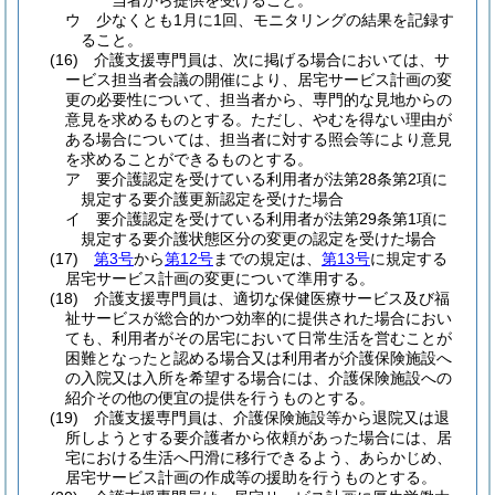
当者から提供を受けること。
ウ
少なくとも1月に1回、モニタリングの結果を記録す
ること。
(16)
介護支援専門員は、次に掲げる場合においては、サ
ービス担当者会議の開催により、居宅サービス計画の変
更の必要性について、担当者から、専門的な見地からの
意見を求めるものとする。
ただし、やむを得ない理由が
ある場合については、担当者に対する照会等により意見
を求めることができるものとする。
ア
要介護認定を受けている利用者が法第28条第2項に
規定する要介護更新認定を受けた場合
イ
要介護認定を受けている利用者が法第29条第1項に
規定する要介護状態区分の変更の認定を受けた場合
(17)
第3号
から
第12号
までの規定は、
第13号
に規定する
居宅サービス計画の変更について準用する。
(18)
介護支援専門員は、適切な保健医療サービス及び福
祉サービスが総合的かつ効率的に提供された場合におい
ても、利用者がその居宅において日常生活を営むことが
困難となったと認める場合又は利用者が介護保険施設へ
の入院又は入所を希望する場合には、介護保険施設への
紹介その他の便宜の提供を行うものとする。
(19)
介護支援専門員は、介護保険施設等から退院又は退
所しようとする要介護者から依頼があった場合には、居
宅における生活へ円滑に移行できるよう、あらかじめ、
居宅サービス計画の作成等の援助を行うものとする。