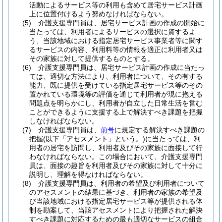
活動によるサービス等の利用も含めて居宅サービス計画
上に位置付けるよう努めなければならない。
(5)
介護支援専門員は、居宅サービス計画の作成の開始に
当たっては、利用者によるサービスの選択に資するよ
う、当該地域における指定居宅サービス事業者等に関す
るサービスの内容、利用料等の情報を適正に利用者又は
その家族に対して提供するものとする。
(6)
介護支援専門員は、居宅サービス計画の作成に当たっ
ては、適切な方法により、利用者について、その有する
能力、既に提供を受けている指定居宅サービス等のその
置かれている環境等の評価を通じて利用者が現に抱える
問題点を明らかにし、利用者が自立した日常生活を営む
ことができるように支援する上で解決すべき課題を把握
しなければならない。
(7)
介護支援専門員は、
前号
に規定する解決すべき課題の
把握
(以下「アセスメント」という。)
に当たっては、利
用者の居宅を訪問し、利用者及びその家族に面接して行
わなければならない。
この場合において、介護支援専門
員は、面接の趣旨を利用者及びその家族に対して十分に
説明し、理解を得なければならない。
(8)
介護支援専門員は、利用者の希望及び利用者について
のアセスメントの結果に基づき、利用者の家族の希望及
び当該地域における指定居宅サービス等が提供される体
制を勘案して、当該アセスメントにより把握された解決
すべき課題に対応するための最も適切なサービスの組合