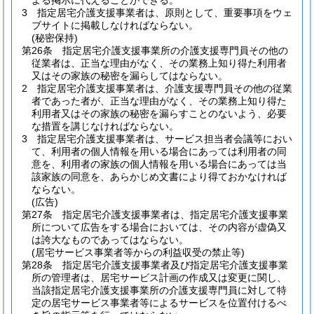
よる掲示に代えることができる。
3
指定居宅介護支援事業者は、原則として、重要事項をウェ
ブサイトに掲載しなければならない。
(秘密保持)
第26条
指定居宅介護支援事業所の介護支援専門員その他の
従業者は、正当な理由がなく、その業務上知り得た利用者
又はその家族の秘密を漏らしてはならない。
2
指定居宅介護支援事業者は、介護支援専門員その他の従業
者であった者が、正当な理由がなく、その業務上知り得た
利用者又はその家族の秘密を漏らすことのないよう、必要
な措置を講じなければならない。
3
指定居宅介護支援事業者は、サービス担当者会議等におい
て、利用者の個人情報を用いる場合にあっては利用者の同
意を、利用者の家族の個人情報を用いる場合にあっては当
該家族の同意を、あらかじめ文書により得ておかなければ
ならない。
(広告)
第27条
指定居宅介護支援事業者は、指定居宅介護支援事業
所について広告をする場合においては、その内容が虚偽又
は誇大なものであってはならない。
(居宅サービス事業者等からの利益収受の禁止等)
第28条
指定居宅介護支援事業者及び指定居宅介護支援事業
所の管理者は、居宅サービス計画の作成又は変更に関し、
当該指定居宅介護支援事業所の介護支援専門員に対して特
定の居宅サービス事業者等によるサービスを位置付けるべ