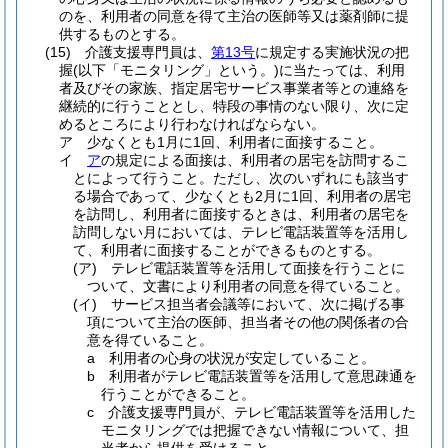
のを、利用者の同意を得て主治の医師等又は薬剤師に提
供するものとする。
(15)
介護支援専門員は、
第13号
に規定する実施状況の把
握
(以下「モニタリング」という。)
に当たっては、利用
者及びその家族、指定居宅サービス事業者等との連絡を
継続的に行うこととし、特段の事情のない限り、次に定
めるところにより行わなければならない。
ア
少なくとも1月に1回、利用者に面接すること。
イ
ア
の規定による面接は、利用者の居宅を訪問するこ
とによって行うこと。
ただし、次のいずれにも該当す
る場合であって、少なくとも2月に1回、利用者の居宅
を訪問し、利用者に面接するときは、利用者の居宅を
訪問しない月においては、テレビ電話装置等を活用し
て、利用者に面接することができるものとする。
(ア)
テレビ電話装置等を活用して面接を行うことに
ついて、文書により利用者の同意を得ていること。
(イ)
サービス担当者会議等において、次に掲げる事
項について主治の医師、担当者その他の関係者の合
意を得ていること。
a
利用者の心身の状況が安定していること。
b
利用者がテレビ電話装置等を活用して意思疎通を
行うことができること。
c
介護支援専門員が、テレビ電話装置等を活用した
モニタリングでは把握できない情報について、担