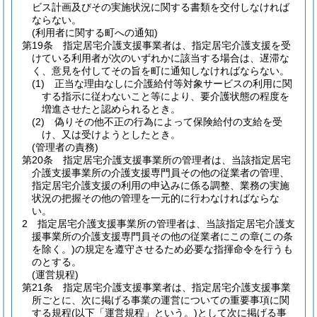
ビス計画及びその実施状況に関する書類を交付しなければ
ならない。
(利用者に関する町への通知)
第19条
指定居宅介護支援事業者は、指定居宅介護支援を受
けている利用者が次のいずれかに該当する場合は、遅滞な
く、意見を付してその旨を町に通知しなければならない。
(1)
正当な理由なしに介護給付等対象サービスの利用に関
する指示に従わないこと等により、要介護状態の程度を
増進させたと認められるとき。
(2)
偽りその他不正の行為によって保険給付の支給を受
け、又は受けようとしたとき。
(管理者の責務)
第20条
指定居宅介護支援事業所の管理者は、当該指定居宅
介護支援事業所の介護支援専門員その他の従業者の管理、
指定居宅介護支援の利用の申込みに係る調整、業務の実施
状況の把握その他の管理を一元的に行わなければならな
い。
2
指定居宅介護支援事業所の管理者は、当該指定居宅介護支
援事業所の介護支援専門員その他の従業者にこの章
(この条
を除く。)
の規定を遵守させるため必要な指揮命令を行うも
のとする。
(運営規程)
第21条
指定居宅介護支援事業者は、指定居宅介護支援事業
所ごとに、次に掲げる事業の運営についての重要事項に関
する規程
(以下「運営規程」という。)
として次に掲げる事