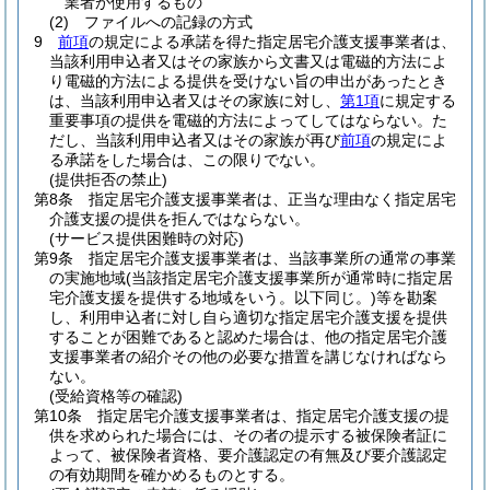
業者が使用するもの
(2)
ファイルへの記録の方式
9
前項
の規定による承諾を得た指定居宅介護支援事業者は、
当該利用申込者又はその家族から文書又は電磁的方法によ
り電磁的方法による提供を受けない旨の申出があったとき
は、当該利用申込者又はその家族に対し、
第1項
に規定する
重要事項の提供を電磁的方法によってしてはならない。
た
だし、当該利用申込者又はその家族が再び
前項
の規定によ
る承諾をした場合は、この限りでない。
(提供拒否の禁止)
第8条
指定居宅介護支援事業者は、正当な理由なく指定居宅
介護支援の提供を拒んではならない。
(サービス提供困難時の対応)
第9条
指定居宅介護支援事業者は、当該事業所の通常の事業
の実施地域
(当該指定居宅介護支援事業所が通常時に指定居
宅介護支援を提供する地域をいう。以下同じ。)
等を勘案
し、利用申込者に対し自ら適切な指定居宅介護支援を提供
することが困難であると認めた場合は、他の指定居宅介護
支援事業者の紹介その他の必要な措置を講じなければなら
ない。
(受給資格等の確認)
第10条
指定居宅介護支援事業者は、指定居宅介護支援の提
供を求められた場合には、その者の提示する被保険者証に
よって、被保険者資格、要介護認定の有無及び要介護認定
の有効期間を確かめるものとする。