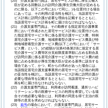
(20)
介護支援専門員は、居宅サービス計画に厚生労働大
臣が定める回数以上の訪問介護
(厚生労働大臣が定めるも
のに限る。以下この号において同じ。)
を位置付ける場合
にあっては、その利用の妥当性を検討し、当該居宅サー
ビス計画に訪問介護が必要な理由を記載するとともに、
当該居宅サービス計画を町に届け出なければならない。
(21)
介護支援専門員は、その勤務する指定居宅介護事業
所において作成された居宅サービス計画に位置付けられ
た指定居宅サービス等に係る居宅介護サービス費、特例
居宅介護サービス費、地域密着型介護サービス費及び特
例地域密着型介護サービス費
(以下この号において「サー
ビス費」という。)
の総額が法第43条第2項に規定する居
宅介護サービス費等区分支給限度基準額に占める割合及
び訪問介護に係る居宅介護サービス費がサービス費の総
額に占める割合が厚生労働大臣が定める基準に該当する
場合であって、かつ、町からの求めがあった場合には、
当該指定居宅介護支援事業所の居宅サービス計画の利用
の妥当性を検討し、当該居宅サービス計画に訪問介護が
必要な理由等を記載するとともに、当該居宅サービス計
画を町に届け出なければならない。
(22)
介護支援専門員は、利用者が訪問看護、通所リハビ
リテーション等の医療サービスの利用を希望している場
合その他必要な場合には、利用者の同意を得て主治の医
師等の意見を求めなければならない。
(23)
前号
の場合において、介護支援専門員は、居宅サー