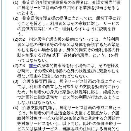
(1)
指定居宅介護支援事業所の管理者は、介護支援専門員
に居宅サービス計画の作成に関する業務を担当させるも
のとする。
(2)
指定居宅介護支援の提供に当たっては、懇切丁寧に行
うことを旨とし、利用者又はその家族に対し、サービス
の提供方法等について、理解しやすいように説明を行
う。
(2)の2
指定居宅介護支援の提供に当たっては、当該利用
者又は他の利用者等の生命又は身体を保護するため緊急
やむを得ない場合を除き、身体的拘束その他利用者の行
動を制限する行為
(以下「身体的拘束等」という。)
を行
ってはならない。
(2)の3
前号
の身体的拘束等を行う場合には、その態様及
び時間、その際の利用者の心身の状況並びに緊急やむを
得ない理由を記録しなければならない。
(3)
介護支援専門員は、居宅サービス計画の作成に当たっ
ては、利用者の自立した日常生活の支援を効果的に行う
ため、利用者の心身又は家族の状況等に応じ、継続的か
つ計画的に指定居宅サービス等の利用が行われるように
しなければならない。
(4)
介護支援専門員は、居宅サービス計画の作成に当たっ
ては、利用者の日常生活全般を支援する観点から、介護
給付等対象サービス
(法第24条第2項に規定する介護給付
等対象サービスをいう。以下同じ。)
以外の保健医療サー
ビス又は福祉サービス、当該地域の住民による自発的な