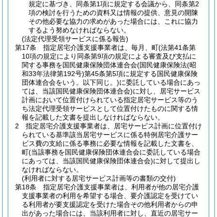
規定に基づき、同条第1項に規定する会議から、同条第2
項の検討を行うための資料又は情報の提供、意見の開陳
その他必要な協力の求めがあった場合には、これに協力
するよう努めなければならない。
(法定代理受領サービスに係る報告)
第17条
指定居宅介護支援事業者は、毎月、町
(法第41条第
10項の規定により同条第9項の規定による審査及び支払に
関する事務を国民健康保険団体連合会
(国民健康保険法
(昭
和33年法律第192号)
第45条第5項に規定する国民健康保険
団体連合会をいう。以下同じ。)
に委託している場合にあっ
ては、当該国民健康保険団体連合会)
に対し、居宅サービス
計画において位置付けられている指定居宅サービス等のう
ち法定代理受領サービスとして位置付けたものに関する情
報を記載した文書を提出しなければならない。
2
指定居宅介護支援事業者は、居宅サービス計画に位置付け
られている基準該当居宅サービスに係る特例居宅介護サー
ビス費の支給に係る事務に必要な情報を記載した文書を、
町
(当該事務を国民健康保険団体連合会に委託している場合
にあっては、当該国民健康保険団体連合会)
に対して提出し
なければならない。
(利用者に対する居宅サービス計画等の書類の交付)
第18条
指定居宅介護支援事業者は、利用者が他の居宅介護
支援事業者の利用を希望する場合、要介護認定を受けてい
る利用者が要支援認定を受けた場合その他利用者からの申
出があった場合には、当該利用者に対し、直近の居宅サー