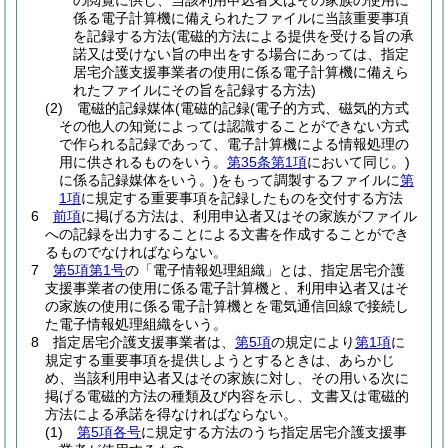
の閲覧に供し、当該利用申込者又はその家族の使用に
係る電子計算機に備えられたファイルに当該重要事項
を記録する方法
(電磁的方法による提供を受ける旨の承
諾又は受けない旨の申出をする場合にあっては、指定
居宅介護支援事業者の使用に係る電子計算機に備えら
れたファイルにその旨を記録する方法)
(2)
電磁的記録媒体
(電磁的記録
(電子的方式、磁気的方式
その他人の知覚によっては認識することができない方式
で作られる記録であって、電子計算機による情報処理の
用に供されるものをいう。
第35条第1項
において同じ。)
に係る記録媒体をいう。)
をもって調製するファイルに
第
1項
に規定する重要事項を記録したものを交付する方法
6
前項
に掲げる方法は、利用申込者又はその家族がファイル
への記録を出力することによる文書を作成することができ
るものでなければならない。
7
第5項第1号
の「電子情報処理組織」とは、指定居宅介護
支援事業者の使用に係る電子計算機と、利用申込者又はそ
の家族の使用に係る電子計算機とを電気通信回線で接続し
た電子情報処理組織をいう。
8
指定居宅介護支援事業者は、
第5項
の規定により
第1項
に
規定する重要事項を提供しようとするときは、あらかじ
め、当該利用申込者又はその家族に対し、その用いる次に
掲げる電磁的方法の種類及び内容を示し、文書又は電磁的
方法による承諾を得なければならない。
(1)
第5項各号
に規定する方法のうち指定居宅介護支援事