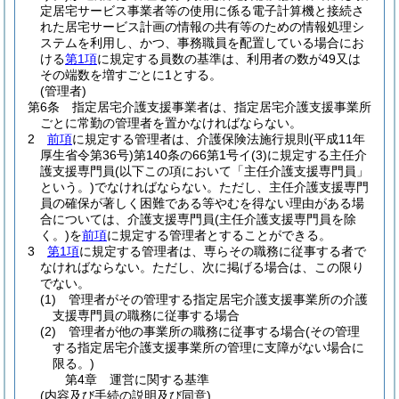
定居宅サービス事業者等の使用に係る電子計算機と接続さ
れた居宅サービス計画の情報の共有等のための情報処理シ
ステムを利用し、かつ、事務職員を配置している場合にお
ける
第1項
に規定する員数の基準は、利用者の数が49又は
その端数を増すごとに1とする。
(管理者)
第6条
指定居宅介護支援事業者は、指定居宅介護支援事業所
ごとに常勤の管理者を置かなければならない。
2
前項
に規定する管理者は、介護保険法施行規則
(平成11年
厚生省令第36号)
第140条の66第1号イ
(3)
に規定する主任介
護支援専門員
(以下この項において「主任介護支援専門員」
という。)
でなければならない。
ただし、主任介護支援専門
員の確保が著しく困難である等やむを得ない理由がある場
合については、介護支援専門員
(主任介護支援専門員を除
く。)
を
前項
に規定する管理者とすることができる。
3
第1項
に規定する管理者は、専らその職務に従事する者で
なければならない。
ただし、次に掲げる場合は、この限り
でない。
(1)
管理者がその管理する指定居宅介護支援事業所の介護
支援専門員の職務に従事する場合
(2)
管理者が他の事業所の職務に従事する場合
(その管理
する指定居宅介護支援事業所の管理に支障がない場合に
限る。)
第4章
運営に関する基準
(内容及び手続の説明及び同意)