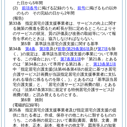
た日から5年間
(2)
前項各号
に掲げる記録のうち、
前号
に掲げるもの以外
のもの その完結の日から2年間
(報告)
第33条
指定居宅介護支援事業者は、サービスの向上に関す
る施策の推進を図るため町長が別に定めるところによりそ
のサービスの状況、質の評価及び改善の取組等について報
告を求めたときは、協力しなければならない。
第5章
基準該当居宅介護支援に関する基準
第34条
第4条
、
第3章
及び
前章
(
第29条第6項
及び
第7項
を除
く。)
の規定は、基準該当居宅介護支援の事業について準用
する。
この場合において、
第7条第1項
中「第21条」とある
のは「第34条において準用する第21条」と、
第13条第1項
中「指定居宅介護支援
(法第46条第4項の規定に基づき居宅
介護サービス計画費が当該指定居宅介護支援事業者に支払
われる場合に係るものを除く。)
」とあるのは「基準該当居
宅介護支援」と、「居宅介護サービス計画費の額」とある
のは「法第47条第3項に規定する特例居宅介護サービス計
画費の額」と読み替えるものとする。
第6章
雑則
(電磁的記録等)
第35条
指定居宅介護支援事業者及び指定居宅介護支援の提
供に当たる者は、作成、保存その他これらに類するものの
うち、この条例の規定において書面
(書面、書類、文書、謄
本、抄本、正本、副本、複本その他文字、図形等人の知覚