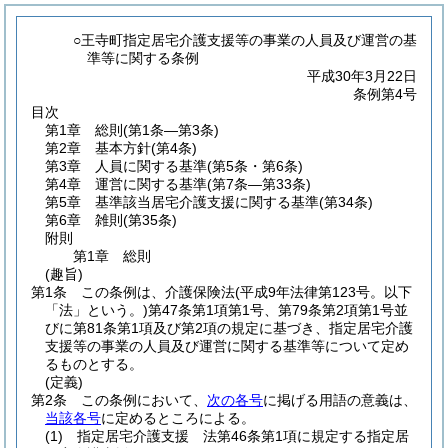
○王寺町指定居宅介護支援等の事業の人員及び運営の基
準等に関する条例
平成30年3月22日
条例第4号
目次
第1章
総則
(第1条―第3条)
第2章
基本方針
(第4条)
第3章
人員に関する基準
(第5条・第6条)
第4章
運営に関する基準
(第7条―第33条)
第5章
基準該当居宅介護支援に関する基準
(第34条)
第6章
雑則
(第35条)
附則
第1章
総則
(趣旨)
第1条
この条例は、介護保険法
(平成9年法律第123号。以下
「法」という。)
第47条第1項第1号、第79条第2項第1号並
びに第81条第1項及び第2項の規定に基づき、指定居宅介護
支援等の事業の人員及び運営に関する基準等について定め
るものとする。
(定義)
第2条
この条例において、
次の各号
に掲げる用語の意義は、
当該各号
に定めるところによる。
(1)
指定居宅介護支援 法第46条第1項に規定する指定居