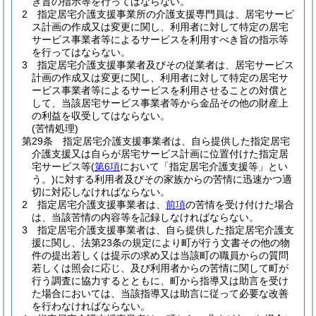
き旨の指示等を行ってはならない。
2
指定居宅介護支援事業所の介護支援専門員は、居宅サービ
ス計画の作成又は変更に関し、利用者に対して特定の居宅
サービス事業者等によるサービスを利用すべき旨の指示等
を行ってはならない。
3
指定居宅介護支援事業者及びその従業者は、居宅サービス
計画の作成又は変更に関し、利用者に対して特定の居宅サ
ービス事業者等によるサービスを利用させることの対償と
して、当該居宅サービス事業者等から金品その他の財産上
の利益を収受してはならない。
(苦情処理)
第29条
指定居宅介護支援事業者は、自ら提供した指定居宅
介護支援又は自らが居宅サービス計画に位置付けた指定居
宅サービス等
(
第6項
において「指定居宅介護支援等」とい
う。)
に対する利用者及びその家族からの苦情に迅速かつ適
切に対応しなければならない。
2
指定居宅介護支援事業者は、
前項
の苦情を受け付けた場合
は、当該苦情の内容等を記録しなければならない。
3
指定居宅介護支援事業者は、自ら提供した指定居宅介護支
援に関し、法第23条の規定により町が行う文書その他の物
件の提出若しくは提示の求め又は当該町の職員からの質問
若しくは照会に応じ、及び利用者からの苦情に関して町が
行う調査に協力するとともに、町から指導又は助言を受け
た場合においては、当該指導又は助言に従って必要な改善
を行わなければならない。