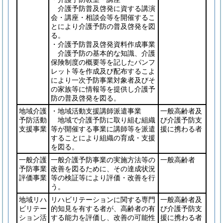
介護予防普及啓発に資する講演
会・講座・相談会等を開催するこ
とにより介護予防の普及啓発を図
る。
・介護予防普及啓発資料作成事業
介護予防の基本的な知識、介護
保険制度の概要等を記したパンフ
レット等を作成及び配布するこよ
により一次予防事業対象者及びそ
の家族等に情報等を提供し介護予
防の普及啓発を図る。
地域介護
・地域活動支援講師派遣事業
一般高齢者及
予防活動
地域で介護予防に取り組む組織
び介護予防支
支援事業
等が開催する事業に講師等を派遣
援に携わる者
することにより組織の育成・支援
を図る。
一般介護
一般介護予防事業の実施方法等の
一般高齢者
予防事業
改善を図るために、その達成状況
評価事業
等の検証等により評価・改善を行
う。
地域リハ
リハビリテーションに関する専門
一般高齢者及
ビリテー
的知見を有する者が、高齢者の有
び介護予防支
ション活
する能力を評価し、改善の可能性
援に携わる者