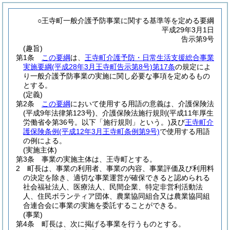
○王寺町一般介護予防事業に関する基準等を定める要綱
平成29年3月1日
告示第9号
(趣旨)
第1条
この要綱
は、
王寺町介護予防・日常生活支援総合事業
実施要綱
(平成28年3月王寺町告示第8号)
第17条
の規定によ
り一般介護予防事業の実施に関し必要な事項を定めるもの
とする。
(定義)
第2条
この要綱
において使用する用語の意義は、介護保険法
(平成9年法律第123号)
、介護保険法施行規則
(平成11年厚生
労働省令第36号。以下「施行規則」という。)
及び
王寺町介
護保険条例
(平成12年3月王寺町条例第9号)
で使用する用語
の例による。
(実施主体)
第3条
事業の実施主体は、王寺町とする。
2
町長は、事業の利用者、事業の内容、事業評価及び利用料
の決定を除き、適切な事業運営が確保できると認められる
社会福祉法人、医療法人、民間企業、特定非営利活動法
人、住民ボランティア団体、農業協同組合又は農業協同組
合連合会に事業の実施を委託することができる。
(事業)
第4条
町長は、次に掲げる事業を行うものとする。