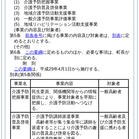
(1)
介護予防把握事業
(2)
介護予防普及啓発事業
(3)
地域介護予防活動支援事業
(4)
一般介護予防事業評価事業
(5)
地域リハビリテーション活動支援事業
(事業の内容及び対象者)
第5条
前条各号
に掲げる事業の内容及び対象者は、
別表
に定
めるとおりとする。
(その他)
第6条
この要綱
に定めるもののほか、必要な事項は、町長が
別に定める。
附
則
この要綱
は、平成29年4月1日から施行する。
別表
(第5条関係)
事業名
事業内容
対象者
介護予防
民生委員、関係機関等からの情報
一般高齢者
把握事業
提供により、事業対象者を早期に
把握し、介護予防活動へつなげ
る。
介護予防
・介護予防講師派遣事業
一般高齢者及
普及啓発
高齢者等が集う集会等に講師を
び介護予防支
事業
派遣することにより介護予防の趣
援に携わる者
旨の普及及び啓発を図る。
・介護予防教室・講座