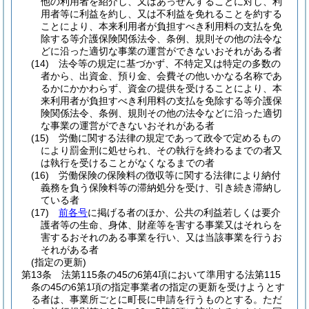
他の利用者を紹介し、又はあっせんすることに対し、利
用者等に利益を約し、又は不利益を免れることを約する
ことにより、本来利用者が負担すべき利用料の支払を免
除する等介護保険関係法令、条例、規則その他の法令な
どに沿った適切な事業の運営ができないおそれがある者
(14)
法令等の規定に基づかず、不特定又は特定の多数の
者から、出資金、預り金、会費その他いかなる名称であ
るかにかかわらず、資金の提供を受けることにより、本
来利用者が負担すべき利用料の支払を免除する等介護保
険関係法令、条例、規則その他の法令などに沿った適切
な事業の運営ができないおそれがある者
(15)
労働に関する法律の規定であって政令で定めるもの
により罰金刑に処せられ、その執行を終わるまでの者又
は執行を受けることがなくなるまでの者
(16)
労働保険の保険料の徴収等に関する法律により納付
義務を負う保険料等の滞納処分を受け、引き続き滞納し
ている者
(17)
前各号
に掲げる者のほか、公共の利益若しくは要介
護者等の生命、身体、財産等を害する事業又はそれらを
害するおそれのある事業を行い、又は当該事業を行うお
それがある者
(指定の更新)
第13条
法第115条の45の6第4項において準用する法第115
条の45の6第1項の指定事業者の指定の更新を受けようとす
る者は、事業所ごとに町長に申請を行うものとする。
ただ