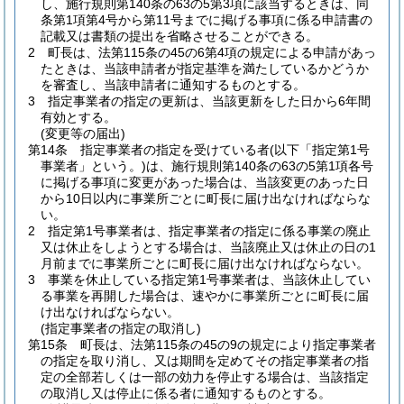
し、施行規則第140条の63の5第3項に該当するときは、同
条第1項第4号から第11号までに掲げる事項に係る申請書の
記載又は書類の提出を省略させることができる。
2
町長は、法第115条の45の6第4項の規定による申請があっ
たときは、当該申請者が指定基準を満たしているかどうか
を審査し、当該申請者に通知するものとする。
3
指定事業者の指定の更新は、当該更新をした日から6年間
有効とする。
(変更等の届出)
第14条
指定事業者の指定を受けている者
(以下「指定第1号
事業者」という。)
は、施行規則第140条の63の5第1項各号
に掲げる事項に変更があった場合は、当該変更のあった日
から10日以内に事業所ごとに町長に届け出なければならな
い。
2
指定第1号事業者は、指定事業者の指定に係る事業の廃止
又は休止をしようとする場合は、当該廃止又は休止の日の1
月前までに事業所ごとに町長に届け出なければならない。
3
事業を休止している指定第1号事業者は、当該休止してい
る事業を再開した場合は、速やかに事業所ごとに町長に届
け出なければならない。
(指定事業者の指定の取消し)
第15条
町長は、法第115条の45の9の規定により指定事業者
の指定を取り消し、又は期間を定めてその指定事業者の指
定の全部若しくは一部の効力を停止する場合は、当該指定
の取消し又は停止に係る者に通知するものとする。