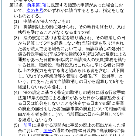
第12条
前条第1項
に規定する指定の申請があった場合にお
いて、
次の各号
のいずれかに該当するときは、指定をしな
いものとする。
(1)
申請者が法人でないもの
(2)
拘禁刑以上の刑に処せられ、その執行を終わり、又は
執行を受けることがなくなるまでの者
(3)
法の規定に基づき指定を取り消され、その取消しの日
から起算して5年を経過しない者
(当該指定を取り消され
た者が法人である場合においては、当該取消しの処分に
係る行政手続法
(平成5年法律第88号)
第15条の規定による
通知があった日前60日以内に当該法人の役員
(業務を執行
する社員、取締役、執行役又はこれらに準じる者と同等
以上の支配力を有する者と認められる者を含む。以下同
じ。)
又はその事業所等を管理する者
(以下「役員等」と
いう。)
であった者で当該取消しの日から起算して5年を
経過しないものを含む。)
(4)
法の規定に基づく指定の取消しの処分に係る行政手続
法第15条の規定による通知があった日から当該処分をす
る日又は処分をしないことを決定する日までの間に事業
の廃止の届出をした者
(当該事業の廃止について相当の理
由がある者を除く。)
で、当該届出の日から起算して5年
を経過しないもの
(5)
前号
に規定する期間内に事業の廃止の届出があった場
合において、
同号
の通知の日前60日以内に当該届出に係