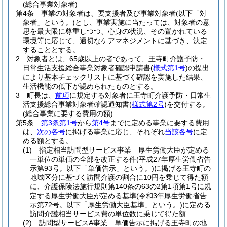
(総合事業対象者)
第4条
事業の対象者は、要支援者及び事業対象者
(以下「対
象者」という。)
とし、事業実施に当たっては、対象者の意
思を最大限に尊重しつつ、心身の状況、その置かれている
環境等に応じて、適切なケアマネジメントに基づき、決定
することとする。
2
対象者とは、65歳以上の者であって、王寺町介護予防・
日常生活支援総合事業対象者確認申請書
(
様式第1号
)
の提出
により基本チェックリストに基づく確認を実施した結果、
生活機能の低下が認められたものとする。
3
町長は、
前項
に規定する対象者に王寺町介護予防・日常生
活支援総合事業対象者確認通知書
(
様式第2号
)
を交付する。
(総合事業に要する費用の額)
第5条
第3条第1号
から
第4号
までに定める事業に要する費用
は、
次の各号
に掲げる事業に応じ、それぞれ
当該各号
に定
める額とする。
(1)
指定相当訪問型サービス事業 厚生労働大臣が定める
一単位の単価の全部を改正する件
(平成27年厚生労働省告
示第93号。以下「単価告示」という。)
に掲げる王寺町の
地域区分に基づく訪問介護の割合に10円を乗じて得た額
に、介護保険法施行規則第140条の63の2第1項第1号に規
定する厚生労働大臣が定める基準
(令和3年厚生労働省告
示第72号。以下「厚生労働大臣基準」という。)
に定める
訪問介護相当サービス費の単位数に乗じて得た額
(2)
訪問型サービスA事業 単価告示に掲げる王寺町の地