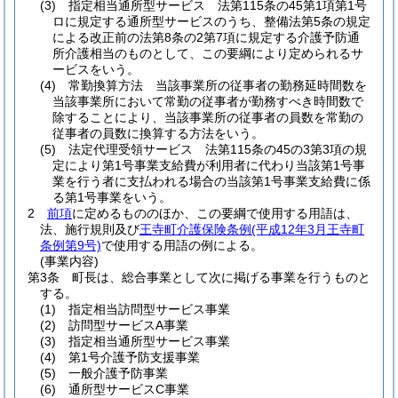
(3)
指定相当通所型サービス 法第115条の45第1項第1号
ロに規定する通所型サービスのうち、整備法第5条の規定
による改正前の法第8条の2第7項に規定する介護予防通
所介護相当のものとして、この要綱により定められるサ
ービスをいう。
(4)
常勤換算方法 当該事業所の従事者の勤務延時間数を
当該事業所において常勤の従事者が勤務すべき時間数で
除することにより、当該事業所の従事者の員数を常勤の
従事者の員数に換算する方法をいう。
(5)
法定代理受領サービス 法第115条の45の3第3項の規
定により第1号事業支給費が利用者に代わり当該第1号事
業を行う者に支払われる場合の当該第1号事業支給費に係
る第1号事業をいう。
2
前項
に定めるもののほか、この要綱で使用する用語は、
法、施行規則及び
王寺町介護保険条例
(平成12年3月王寺町
条例第9号)
で使用する用語の例による。
(事業内容)
第3条
町長は、総合事業として次に掲げる事業を行うものと
する。
(1)
指定相当訪問型サービス事業
(2)
訪問型サービスA事業
(3)
指定相当通所型サービス事業
(4)
第1号介護予防支援事業
(5)
一般介護予防事業
(6)
通所型サービスC事業