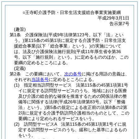
○王寺町介護予防・日常生活支援総合事業実施要綱
平成29年3月1日
告示第7号
(趣旨)
第1条
介護保険法
(平成9年法律第123号。以下「法」とい
う。)
第115条の45第1項に規定する介護予防・日常生活支
援総合事業
(以下「総合事業」という。)
の実施について
は、法及び介護保険法施行規則
(平成11年厚生省令第36
号。以下「施行規則」という。)
に定めるもののほか、この
要綱の定めるところによる。
(定義)
第2条
この要綱において、
次の各号
に掲げる用語の意義は、
それぞれ
当該各号
に定めるところによる。
(1)
指定相当訪問型サービス 法第115条の45第1項第1号
イに規定する訪問型サービスのうち、地域における医療
及び介護の総合的な確保を推進するための関係法律の整
備等に関係する法律
(平成26年法律第83号。以下「整備
法」という。)
第5条の規定による改正前の法第8条の2第
2項に規定する介護予防訪問介護相当のものとして、この
要綱により定められるサービスをいう。
(2)
訪問型サービスA 法第115条の45第1項第1号イに規
定する訪問型サービスのうち、緩和した基準によるもの
をいう。