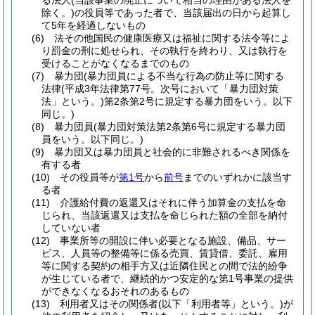
る法人
(当該事業の廃止について相当の理由がある法人を
除く。)
の役員等であった者で、当該届出の日から起算し
て5年を経過しないもの
(6)
法その他国民の健康医療又は福祉に関する法令等によ
り罰金の刑に処せられ、その執行を終わり、又は執行を
受けることがなくなるまでのもの
(7)
暴力団
(暴力団員による不当な行為の防止等に関する
法律
(平成3年法律第77号。次号において「暴力団対策
法」という。)
第2条第2号に規定する暴力団をいう。以下
同じ。)
(8)
暴力団員
(暴力団対策法第2条第6号に規定する暴力団
員をいう。以下同じ。)
(9)
暴力団又は暴力団員と社会的に非難されるべき関係を
有する者
(10)
その役員等が
第1号
から
前号
までのいずれかに該当す
る者
(11)
介護給付費の返還又はそれに伴う加算金の支払を命
じられ、当該返還又は支払を命じられた額の全部を納付
していない者
(12)
事業所等の開設に伴い必要となる施設、備品、サー
ビス、人員等の整備等に係る売買、賃貸借、委託、雇用
等に関する契約の相手方又は近隣住民との間で法的紛争
が生じている者で、継続的かつ安定的な第1号事業の提供
ができなくなるおそれのあるもの
(13)
利用者又はその関係者
(以下「利用者等」という。)
が