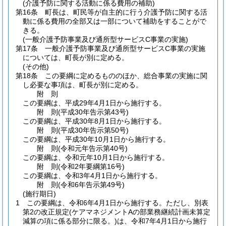
(介護予防に関する活動に係る費用の補助)
第16条
町長は、町民等が自主的に行う介護予防に関する活
動に係る費用の全部又は一部について補助をすることがで
きる。
(一般介護予防事業及び通所型サービスC事業の実施)
第17条
一般介護予防事業及び通所型サービスC事業の実施
については、町長が別に定める。
(その他)
第18条
この要綱に定めるもののほか、総合事業の実施に関
し必要な事項は、町長が別に定める。
附
則
この要綱は、平成29年4月1日から施行する。
附
則
(平成30年
告示第43号)
この要綱は、平成30年8月1日から施行する。
附
則
(平成30年
告示第50号)
この要綱は、平成30年10月1日から施行する。
附
則
(令和元年
告示第40号)
この要綱は、令和元年10月1日から施行する。
附
則
(令和2年
要綱第16号)
この要綱は、令和3年4月1日から施行する。
附
則
(令和6年
告示第49号)
(施行期日)
1
この要綱は、令和6年4月1日から施行する。
ただし、別表
第2の改正規定
(ケアマネジメントAの部業務継続計画未算定
減算の項に係る部分に限る。)
は、令和7年4月1日から施行