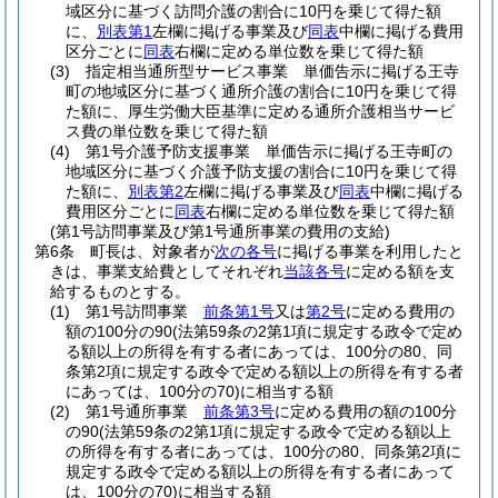
域区分に基づく訪問介護の割合に10円を乗じて得た額
に、
別表第1
左欄に掲げる事業及び
同表
中欄に掲げる費用
区分ごとに
同表
右欄に定める単位数を乗じて得た額
(3)
指定相当通所型サービス事業 単価告示に掲げる王寺
町の地域区分に基づく通所介護の割合に10円を乗じて得
た額に、厚生労働大臣基準に定める通所介護相当サービ
ス費の単位数を乗じて得た額
(4)
第1号介護予防支援事業 単価告示に掲げる王寺町の
地域区分に基づく介護予防支援の割合に10円を乗じて得
た額に、
別表第2
左欄に掲げる事業及び
同表
中欄に掲げる
費用区分ごとに
同表
右欄に定める単位数を乗じて得た額
(第1号訪問事業及び第1号通所事業の費用の支給)
第6条
町長は、対象者が
次の各号
に掲げる事業を利用したと
きは、事業支給費としてそれぞれ
当該各号
に定める額を支
給するものとする。
(1)
第1号訪問事業
前条第1号
又は
第2号
に定める費用の
額の100分の90
(法第59条の2第1項に規定する政令で定め
る額以上の所得を有する者にあっては、100分の80、同
条第2項に規定する政令で定める額以上の所得を有する者
にあっては、100分の70)
に相当する額
(2)
第1号通所事業
前条第3号
に定める費用の額の100分
の90
(法第59条の2第1項に規定する政令で定める額以上
の所得を有する者にあっては、100分の80、同条第2項に
規定する政令で定める額以上の所得を有する者にあって
は、100分の70)
に相当する額