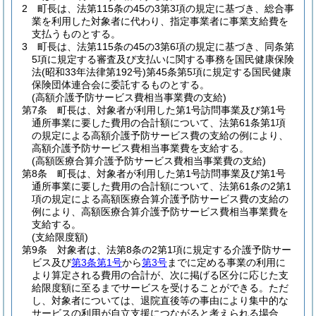
2
町長は、法第115条の45の3第3項の規定に基づき、総合事
業を利用した対象者に代わり、指定事業者に事業支給費を
支払うものとする。
3
町長は、法第115条の45の3第6項の規定に基づき、同条第
5項に規定する審査及び支払いに関する事務を国民健康保険
法
(昭和33年法律第192号)
第45条第5項に規定する国民健康
保険団体連合会に委託するものとする。
(高額介護予防サービス費相当事業費の支給)
第7条
町長は、対象者が利用した第1号訪問事業及び第1号
通所事業に要した費用の合計額について、法第61条第1項
の規定による高額介護予防サービス費の支給の例により、
高額介護予防サービス費相当事業費を支給する。
(高額医療合算介護予防サービス費相当事業費の支給)
第8条
町長は、対象者が利用した第1号訪問事業及び第1号
通所事業に要した費用の合計額について、法第61条の2第1
項の規定による高額医療合算介護予防サービス費の支給の
例により、高額医療合算介護予防サービス費相当事業費を
支給する。
(支給限度額)
第9条
対象者は、法第8条の2第1項に規定する介護予防サー
ビス及び
第3条第1号
から
第3号
までに定める事業の利用に
より算定される費用の合計が、次に掲げる区分に応じた支
給限度額に至るまでサービスを受けることができる。
ただ
し、対象者については、退院直後等の事由により集中的な
サービスの利用が自立支援につながると考えられる場合