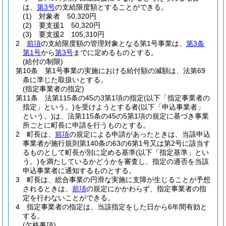
は、
第3号
の支給限度額とすることができる。
(1)
対象者 50,320円
(2)
要支援1 50,320円
(3)
要支援2 105,310円
2
前項
の支給限度額の管理対象となる第1号事業は、
第3条
第1号
から
第3号
までに定めるものとする。
(給付の制限)
第10条
第1号事業の実施における給付額の減額は、法第69
条に準じた取扱いとする。
(指定事業者の指定)
第11条
法第115条の45の3第1項の指定
(以下「指定事業者の
指定」という。)
を受けようとする者
(以下「申込事業者」
という。)
は、法第115条の45の5第1項の規定に基づき事業
所ごとに町長に申請を行うものとする。
2
町長は、
前項
の規定による申請があったときは、当該申込
事業者が施行規則第140条の63の6第1号又は第2号に該当す
るものとして町長が別に定める基準
(以下「指定基準」とい
う。)
を満たしているかどうかを審査し、指定の適否を当該
申込事業者に通知するものとする。
3
町長は、総合事業の円滑な実施に支障が生じることが予想
されるときは、
前項
の規定にかかわらず、指定事業者の指
定を行わないことができる。
4
指定事業者の指定は、当該指定をした日から6年間有効と
する。
(欠格事項)