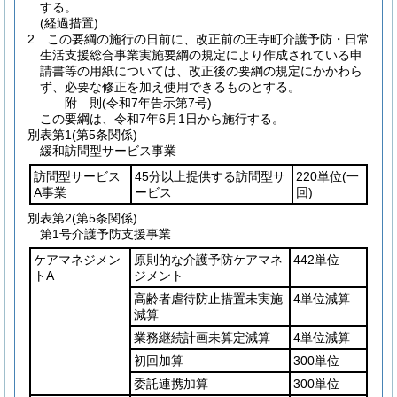
する。
(経過措置)
2
この要綱の施行の日前に、改正前の王寺町介護予防・日常
生活支援総合事業実施要綱の規定により作成されている申
請書等の用紙については、改正後の要綱の規定にかかわら
ず、必要な修正を加え使用できるものとする。
附
則
(令和7年
告示第7号)
この要綱は、令和7年6月1日から施行する。
別表第1
(第5条関係)
緩和訪問型サービス事業
訪問型サービス
45分以上提供する訪問型サ
220単位
(一
A事業
ービス
回)
別表第2
(第5条関係)
第1号介護予防支援事業
ケアマネジメン
原則的な介護予防ケアマネ
442単位
トA
ジメント
高齢者虐待防止措置未実施
4単位減算
減算
業務継続計画未算定減算
4単位減算
初回加算
300単位
委託連携加算
300単位