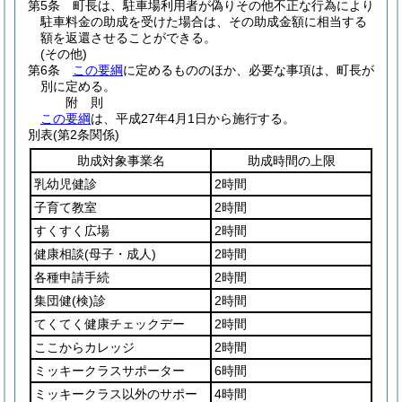
第5条
町長は、駐車場利用者が偽りその他不正な行為により
駐車料金の助成を受けた場合は、その助成金額に相当する
額を返還させることができる。
(その他)
第6条
この要綱
に定めるもののほか、必要な事項は、町長が
別に定める。
附
則
この要綱
は、平成27年4月1日から施行する。
別表
(第2条関係)
助成対象事業名
助成時間の上限
乳幼児健診
2時間
子育て教室
2時間
すくすく広場
2時間
健康相談
(母子・成人)
2時間
各種申請手続
2時間
集団健
(検)
診
2時間
てくてく健康チェックデー
2時間
ここからカレッジ
2時間
ミッキークラスサポーター
6時間
ミッキークラス以外のサポー
4時間