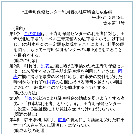
○王寺町保健センター利用者の駐車料金助成要綱
平成27年3月19日
告示第11号
(目的)
第1条
この要綱
は、王寺町保健センターの利用者に対し、王
寺駅北駐車場
(リーベル王寺東館内の駐車場をいう。以下同
じ。)
の駐車料金の一定額を助成することにより、利用の便
を図り、もって王寺町保健センターの利用促進を図ること
を目的とする。
(助成の対象)
第2条
町長は、
別表
左欄に掲げる事業のため王寺町保健セン
ターに来所する者が王寺駅北駐車場を利用したときは、
同
表
左欄に掲げる事業の区分に応じ、駐車券の交付を受けた
時間からそれぞれ
同表
の右欄に掲げる時間を越えない範囲
において、駐車料金の全額を助成するものとする。
(助成の方法)
第3条
前条
の規定により駐車料金の助成を受けようとする者
(以下「駐車場利用者」という。)
は、王寺町保健センター
に設置する認証機により認証を受けなければならない。
(譲渡の禁止)
第4条
駐車場利用者は、
前条
の規定により認証を受けた駐車
サービス券を他人に譲渡してはならない。
(助成金額の返還)