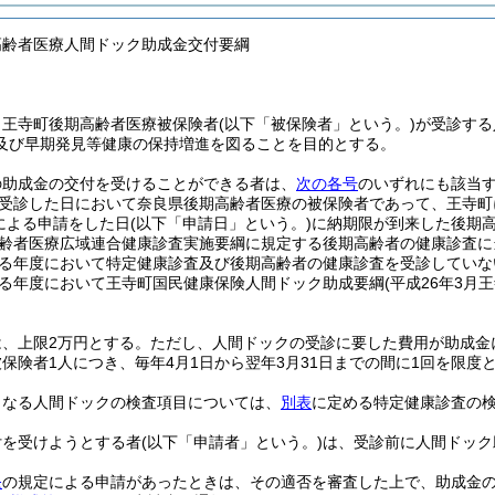
高齢者医療人間ドック助成金交付要綱
、王寺町後期高齢者医療被保険者
(以下「被保険者」という。)
が受診する
及び早期発見等健康の保持増進を図ることを目的とする。
の助成金の交付を受けることができる者は、
次の各号
のいずれにも該当
受診した日において奈良県後期高齢者医療の被保険者であって、王寺町
による申請をした日
(以下「申請日」という。)
に納期限が到来した後期
齢者医療広域連合健康診査実施要綱に規定する後期高齢者の健康診査に
る年度において特定健康診査及び後期高齢者の健康診査を受診していな
る年度において王寺町国民健康保険人間ドック助成要綱
(平成26年3月
、上限2万円とする。
ただし、人間ドックの受診に要した費用が助成金
保険者1人につき、毎年4月1日から翌年3月31日までの間に1回を限度
となる人間ドックの検査項目については、
別表
に定める特定健康診査の
付を受けようとする者
(以下「申請者」という。)
は、受診前に人間ドック
条
の規定による申請があったときは、その適否を審査した上で、助成金