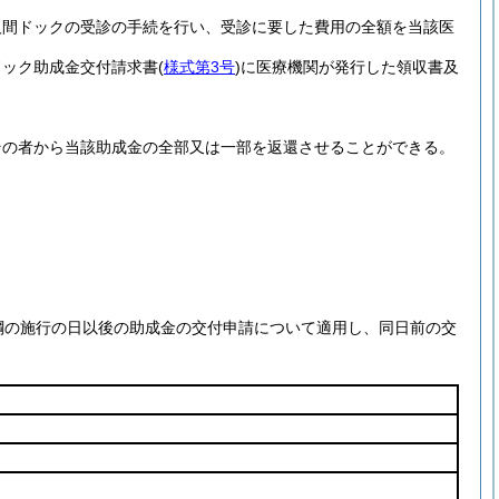
人間ドックの受診の手続を行い、受診に要した費用の全額を当該医
ドック助成金交付請求書
(
様式第3号
)
に医療機関が発行した領収書及
その者から当該助成金の全部又は一部を返還させることができる。
綱の施行の日以後の助成金の交付申請について適用し、同日前の交