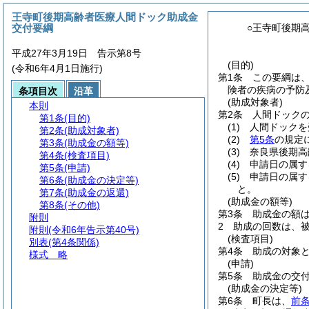
王寺町後期高齢者医療人間ドック助成金
交付要綱
○王寺町後期
平成27年3月19日 告示第8号
(目的)
(令和6年4月1日施行)
第1条
この要綱は
険者の疾病の予防
条項目次
沿革
(助成対象者)
本則
第2条
人間ドック
第1条
(目的)
(1)
人間ドックを
第2条
(助成対象者)
(2)
第5条
の規定
第3条
(助成金の額等)
(3)
奈良県後期高
第4条
(検査項目)
(4)
申請日の属す
第5条
(申請)
(5)
申請日の属す
第6条
(助成金の決定等)
と。
第7条
(助成金の返還)
(助成金の額等)
第8条
(その他)
第3条
助成金の額は
附則
2
助成の回数は、被
附則
(令和6年告示第40号)
(検査項目)
別表
(第4条関係)
第4条
助成の対象
様式
略
(申請)
第5条
助成金の交
(助成金の決定等)
第6条
町長は、
前