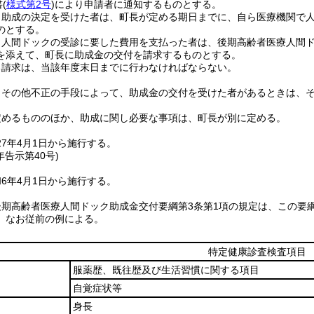
書
(
様式第2号
)
により申請者に通知するものとする。
り助成の決定を受けた者は、町長が定める期日までに、自ら医療機関で
のとする。
り人間ドックの受診に要した費用を支払った者は、後期高齢者医療人間
を添えて、町長に助成金の交付を請求するものとする。
る請求は、当該年度末日までに行わなければならない。
りその他不正の手段によって、助成金の交付を受けた者があるときは、
定めるもののほか、助成に関し必要な事項は、町長が別に定める。
7年4月1日から施行する。
年
告示第40号)
6年4月1日から施行する。
後期高齢者医療人間ドック助成金交付要綱第3条第1項の規定は、この要
、なお従前の例による。
特定健康診査検査項目
服薬歴、既往歴及び生活習慣に関する項目
自覚症状等
身長