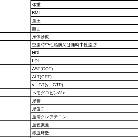
体重
BMI
血圧
腹囲
身体診察
空腹時中性脂肪又は随時中性脂肪
HDL
LDL
AST
(GOT)
ALT
(GPT)
γ―GT
(γ―GTP)
ヘモグロビンA1c
尿糖
尿蛋白
血清クレアチニン
血色素量
赤血球数