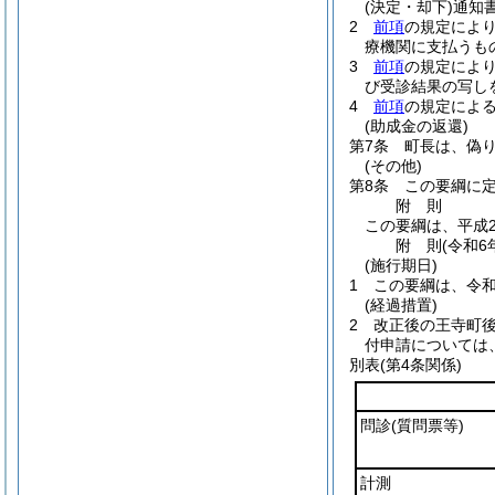
(決定・却下)
通知
2
前項
の規定によ
療機関に支払うも
3
前項
の規定によ
び受診結果の写し
4
前項
の規定によ
(助成金の返還)
第7条
町長は、偽
(その他)
第8条
この要綱に
附
則
この要綱は、平成2
附
則
(令和6
(施行期日)
1
この要綱は、令和
(経過措置)
2
改正後の王寺町
付申請については
別表
(第4条関係)
問診
(質問票等)
計測