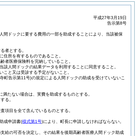
平成27年3月19日
告示第8号
人間ドックに要する費用の一部を助成することにより、当該被保
する者とする。
に住所を有するものであること。
高齢者医療保険料を完納していること。
当該人間ドックの結果データを利用することに同意すること。
いこと又は受診する予定がないこと。
王寺町告示第11号)
の規定による人間ドックの助成を受けていないこ
に満たない場合は、実費を助成するものとする。
とする。
検査項目を全て含んでいるものとする。
助成申請書
(
様式第1号
)
により、町長に申請しなければならない。
の支給の可否を決定し、その結果を後期高齢者医療人間ドック助成