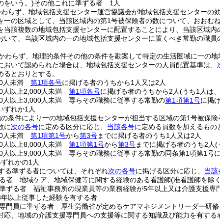
のをいう。)
その他これに準ずる者 1人
かわらず、地域包括支援センター運営協議会が地域包括支援センターの
一の区域として、当該区域内の第1号被保険者の数について、おおむね3,0
を当該複数の地域包括支援センターに配置することにより、当該区域内
おいて、当該区域内の一の地域包括支援センターに置くべき常勤の職員
かわらず、地理的条件その他の条件を勘案して特定の生活圏域に一の地
において認められた場合は、地域包括支援センターの人員配置基準は、
めるとおりとする。
000人未満
第1項各号
に掲げる者のうちから1人又は2人
00人以上2,000人未満
第1項各号
に掲げる者のうちから2人
(うち1人は
00人以上3,000人未満 専らその職務に従事する常勤の
第1項第1号
に掲
いずれか1人
の条件により一の地域包括支援センターが担当する区域の第1号被保険者
数に
次の各号
に定める区分に応じ、
当該各号
に定める員数を加えるもの
000人未満
第1項第1号
から
第3号
までに掲げる者のうち1人又は2人
00人以上8,000人未満
第1項第1号
から
第3号
までに掲げる者のうち2人
000人以上9,000人未満 専らその職務に従事する常勤の同条第1項第1
ずれかの1人
する準ずる者については、それぞれ
次の各号
に掲げる区分に応じ、
当該
る者 地域ケア、地域保健等に関する経験のある看護師
(准看護師を除く
準ずる者 福祉事務所の現業員等の業務経験が5年以上又は介護支援専
3年以上従事した経験を有する者
専門員に準ずる者 厚生労働省が定めるケアマネジメントリーダー研修
対応、地域の介護支援専門員への支援等に関する知識及び能力を有する