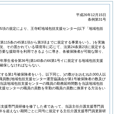
平成26年12月15日
条例第31号
6第5項の規定により、王寺町地域包括支援センター
(以下「地域包括
法第115条の45第1項から第3項までに規定する事業をいう。)
を実施
況、その置かれている環境等に応じて、法第24条第2項に規定する
必要な援助等を利用できるように導き、各被保険者が可能な限り、
。
1年厚生省令第36号)
第140条の66第1号イに規定する地域包括支援
確保しなければならない。
定する第1号被保険者をいう。以下同じ。)
の数がおおむね3,000人以
職員数
(地域包括支援センター運営協議会が第1号被保険者の数及び
(当該地域包括支援センターの職員の勤務延時間数を当該地域包括
支援センターの職員の員数を常勤の職員の員数に換算する方法をい
任介護支援専門員研修を修了した者であって、当該主任介護支援専門員
5年を超えない期間ごとに同号に規定する主任介護支援専門員更新研