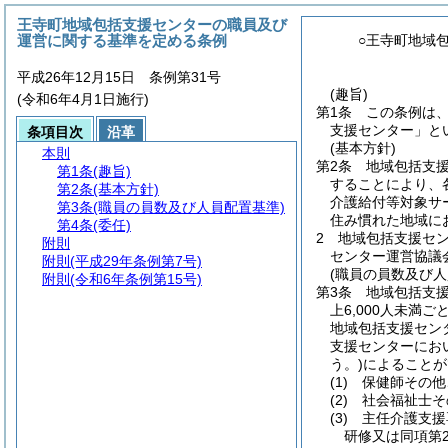
王寺町地域包括支援センターの職員及び
運営に関する基準を定める条例
○王寺町地域
平成26年12月15日 条例第31号
(趣旨)
(令和6年4月1日施行)
第1条
この条例は
支援センター」と
条項目次
沿革
(基本方針)
本則
第2条
地域包括支
第1条
(趣旨)
することにより、
第2条
(基本方針)
介護給付等対象サ
第3条
(職員の員数及び人員配置基準)
住み慣れた地域に
第4条
(委任)
2
地域包括支援セ
附則
センター運営協議
附則
(平成29年条例第7号)
(職員の員数及び人
附則
(令和6年条例第15号)
第3条
地域包括支
上6,000人未
地域包括支援セン
支援センターにお
う。)
によることが
(1)
保健師その他
(2)
社会福祉士そ
(3)
主任介護支援
研修又は同項第