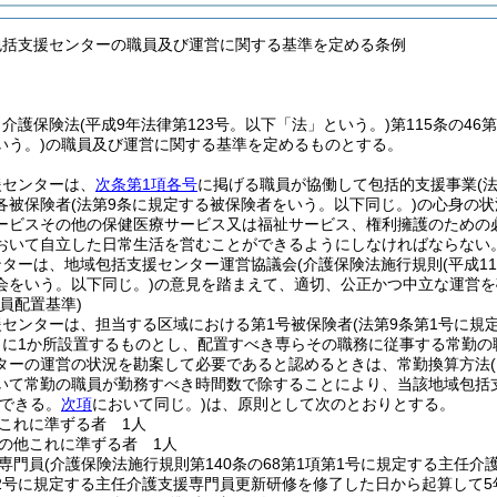
包括支援センターの職員及び運営に関する基準を定める条例
、介護保険法
(平成9年法律第123号。以下「法」という。)
第115条の4
いう。)
の職員及び運営に関する基準を定めるものとする。
援センターは、
次条第1項各号
に掲げる職員が協働して包括的支援事業
(
各被保険者
(法第9条に規定する被保険者をいう。以下同じ。)
の心身の状
ービスその他の保健医療サービス又は福祉サービス、権利擁護のための
おいて自立した日常生活を営むことができるようにしなければならない
ンターは、地域包括支援センター運営協議会
(介護保険法施行規則
(平成1
会をいう。以下同じ。)
の意見を踏まえて、適切、公正かつ中立な運営を
員配置基準)
援センターは、担当する区域における第1号被保険者
(法第9条第1号に規
満ごとに1か所設置するものとし、配置すべき専らその職務に従事する常勤の
ターの運営の状況を勘案して必要であると認めるときは、常勤換算方法
いて常勤の職員が勤務すべき時間数で除することにより、当該地域包括
できる。
次項
において同じ。)
は、原則として次のとおりとする。
これに準ずる者 1人
の他これに準ずる者 1人
専門員
(介護保険法施行規則第140条の68第1項第1号に規定する主
2号に規定する主任介護支援専門員更新研修を修了した日から起算して