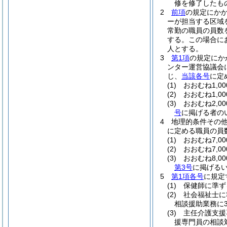
修を修了したも
2
前項
の規定にか
ーが担当する区域を
常勤の職員の員数
する。
この場合に
人とする。
3
第1項
の規定にか
ンター運営協議会
じ、
当該各号
に定
(1)
おおむね1,
(2)
おおむね1,0
(3)
おおむね2,0
号
に掲げる者の
4
地理的条件その他
に定める職員の員
(1)
おおむね7,
(2)
おおむね7,0
(3)
おおむね8,
第3号
に掲げるい
5
第1項各号
に規定
(1)
保健師に準ず
(2)
社会福祉士に
相談援助業務に
(3)
主任介護支援
援専門員の相談