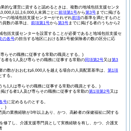
効果的な運営に資すると認めるときは、複数の地域包括支援センタ
00人以上6,000人未満ごとに
前項第1号
から
第3号
までに掲げる
の一の地域包括支援センターがそれぞれ
前項
の基準を満たすものと
の員数の基準は、
前項第1号
から
第3号
までに掲げる者のうちから2
域包括支援センターを設置することが必要であると地域包括支援セ
次の各号
の担当する地区における第1号被保険者の数の区分に応
、専らその職務に従事する常勤の職員とする。)
げる者を1人及び専らその職務に従事する常勤の
同項第2号
又は
第3
の数がおおむね6,000人を越える場合の人員配置基準は、
第1項
とする。
(うち1人は専らその職務に従事する常勤の職員とする。)
号に掲げる者1人及び専らその職務に従事する常勤の
第1項第2号
又は
各号
に定めるものとする。
。)
門員の業務経験が3年以上あり、かつ、高齢者の保健福祉に関する
を修了し、介護支援専門員として実務経験を有し、かつ、介護支
者