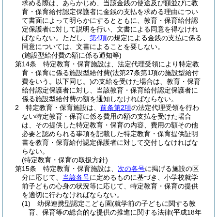
求める際は、あらかじめ、当該金銭の使途及び額並びに教
育・保育給付認定保護者に金銭の支払を求める理由につい
て書面によって明らかにするとともに、教育・保育給付認
定保護者に対して説明を行い、文書による同意を得なけれ
ばならない。
ただし、
第4項
の規定による金銭の支払に係る
同意については、文書によることを要しない。
(施設型給付費の額に係る通知等)
第14条
特定教育・保育施設は、法定代理受領により特定教
育・保育に係る施設型給付費
(法第27条第1項の施設型給付
費をいう。以下同じ。)
の支給を受けた場合は、教育・保育
給付認定保護者に対し、当該教育・保育給付認定保護者に
係る施設型給付費の額を通知しなければならない。
2
特定教育・保育施設は、
前条第2項
の法定代理受領を行わ
ない特定教育・保育に係る費用の額の支払を受けた場合
は、その提供した特定教育・保育の内容、費用の額その他
必要と認められる事項を記載した特定教育・保育提供証明
書を教育・保育給付認定保護者に対して交付しなければな
らない。
(特定教育・保育の取扱方針)
第15条
特定教育・保育施設は、
次の各号
に掲げる施設の区
分に応じて、
当該各号
に定めるものに基づき、小学校就学
前子どもの心身の状況等に応じて、特定教育・保育の提供
を適切に行わなければならない。
(1)
幼保連携型認定こども園
(就学前の子どもに関する教
育、保育等の総合的な提供の推進に関する法律
(平成18年