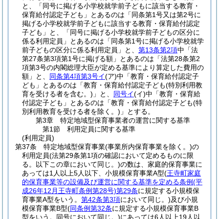
と、「同号に掲げる小学校就学前子どもに該当する教育・
保育給付認定子ども」とあるのは「同条第1号又は第2号に
掲げる小学校就学前子どもに該当する教育・保育給付認定
子ども」と、「同号に掲げる小学校就学前子どもの区分に
係る利用定員」とあるのは「同条第1号に掲げる小学校就学
前子どもの区分に係る利用定員」と、
第13条第2項
中「法
第27条第3項第1号に掲げる額」とあるのは「法第28条第2
項第3号の内閣総理大臣が定める基準により算定した費用の
額」と、
同条第4項第3号イ
(ア)
中「教育・保育給付認定子
ども」とあるのは「教育・保育給付認定子ども
(特別利用教
育を受ける者を含む。)
」と、
同号イ
(イ)
中「教育・保育給
付認定子ども」とあるのは「教育・保育給付認定子ども
(特
別利用教育を受ける者を除く。)
」とする。
第3章
特定地域型保育事業者の運営に関する基準
第1節
利用定員に関する基準
(利用定員)
第37条
特定地域型保育事業
(事業所内保育事業を除く。)
の
利用定員
(法第29条第1項の確認において定めるものに限
る。以下この章において同じ。)
の数は、家庭的保育事業に
あっては1人以上5人以下、小規模保育事業A型
(
王寺町家庭
的保育事業等の設備及び運営に関する基準を定める条例
(平
成26年12月王寺町条例第28号)
第29条
に規定する小規模保
育事業A型をいう。
第42条第3項
において同じ。)
及び小規
模保育事業B型
(
同条例第32条
に規定する小規模保育事業B
型をいう。同号において同じ。)
にあっては6人以上19人以