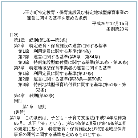
○王寺町特定教育・保育施設及び特定地域型保育事業の
運営に関する基準を定める条例
平成26年12月15日
条例第29号
目次
第1章
総則
(第1条―第3条)
第2章
特定教育・保育施設の運営に関する基準
第1節
利用定員に関する基準
(第4条)
第2節
運営に関する基準
(第5条―第34条)
第3節
特例施設型給付費に関する基準
(第35条・第36条)
第3章
特定地域型保育事業者の運営に関する基準
第1節
利用定員に関する基準
(第37条)
第2節
運営に関する基準
(第38条―第50条)
第3節
特例地域型保育給付費に関する基準
(第51条・第
52条)
第4章
雑則
(第53条)
附則
第1章
総則
(趣旨)
第1条
この条例は、子ども・子育て支援法
(平成24年法律第
65号。以下「法」という。)
第34条第2項及び第46条第2項
の規定に基づき、特定教育・保育施設及び特定地域型保育
事業の運営に関する基準を定めるものとする。