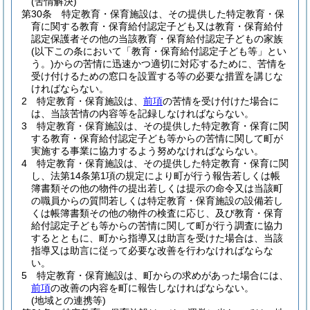
(苦情解決)
第30条
特定教育・保育施設は、その提供した特定教育・保
育に関する教育・保育給付認定子ども又は教育・保育給付
認定保護者その他の当該教育・保育給付認定子どもの家族
(以下この条において「教育・保育給付認定子ども等」とい
う。)
からの苦情に迅速かつ適切に対応するために、苦情を
受け付けるための窓口を設置する等の必要な措置を講じな
ければならない。
2
特定教育・保育施設は、
前項
の苦情を受け付けた場合に
は、当該苦情の内容等を記録しなければならない。
3
特定教育・保育施設は、その提供した特定教育・保育に関
する教育・保育給付認定子ども等からの苦情に関して町が
実施する事業に協力するよう努めなければならない。
4
特定教育・保育施設は、その提供した特定教育・保育に関
し、法第14条第1項の規定により町が行う報告若しくは帳
簿書類その他の物件の提出若しくは提示の命令又は当該町
の職員からの質問若しくは特定教育・保育施設の設備若し
くは帳簿書類その他の物件の検査に応じ、及び教育・保育
給付認定子ども等からの苦情に関して町が行う調査に協力
するとともに、町から指導又は助言を受けた場合は、当該
指導又は助言に従って必要な改善を行わなければならな
い。
5
特定教育・保育施設は、町からの求めがあった場合には、
前項
の改善の内容を町に報告しなければならない。
(地域との連携等)