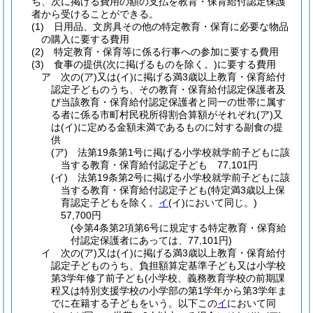
ち、次に掲げる費用の額の支払を教育・保育給付認定保護
者から受けることができる。
(1)
日用品、文房具その他の特定教育・保育に必要な物品
の購入に要する費用
(2)
特定教育・保育等に係る行事への参加に要する費用
(3)
食事の提供
(次に掲げるものを除く。)
に要する費用
ア
次の
(ア)
又は
(イ)
に掲げる満3歳以上教育・保育給付
認定子どものうち、その教育・保育給付認定保護者及
び当該教育・保育給付認定保護者と同一の世帯に属す
る者に係る市町村民税所得割合算額がそれぞれ
(ア)
又
は
(イ)
に定める金額未満であるものに対する副食の提
供
(ア)
法第19条第1号に掲げる小学校就学前子どもに該
当する教育・保育給付認定子ども 77,101円
(イ)
法第19条第2号に掲げる小学校就学前子どもに該
当する教育・保育給付認定子ども
(特定満3歳以上保
育認定子どもを除く。
イ
(イ)
において同じ。)
57,700円
(令第4条第2項第6号に規定する特定教育・保育給
付認定保護者にあっては、77,101円)
イ
次の
(ア)
又は
(イ)
に掲げる満3歳以上教育・保育給付
認定子どものうち、負担額算定基準子ども又は小学校
第3学年修了前子ども
(小学校、義務教育学校の前期課
程又は特別支援学校の小学部の第1学年から第3学年ま
でに在籍する子どもをいう。以下この
イ
において同