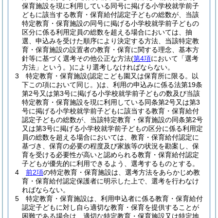
保育施設を現に利用している同号に掲げる小学校就学前子
どもに該当する教育・保育給付認定子どもの総数が、当該
特定教育・保育施設の同号に掲げる小学校就学前子どもの
区分に係る利用定員の総数を超える場合においては、抽
選、申込みを受けた順序により決定する方法、当該特定教
育・保育施設の設置者の教育・保育に関する理念、基本方
針等に基づく選考その他公正な方法
(
第4項
において「選考
方法」という。)
により選考しなければならない。
3
特定教育・保育施設
(認定こども園又は保育所に限る。以
下この項において同じ。)
は、利用の申込みに係る法第19条
第2号又は第3号に掲げる小学校就学前子どもの数及び当該
特定教育・保育施設を現に利用している同条第2号又は第3
号に掲げる小学校就学前子どもに該当する教育・保育給付
認定子どもの総数が、当該特定教育・保育施設の同条第2号
又は第3号に掲げる小学校就学前子どもの区分に係る利用定
員の総数を超える場合においては、教育・保育給付認定に
基づき、保育の必要の程度及び家族等の状況を勘案し、保
育を受ける必要性が高いと認められる教育・保育給付認定
子どもが優先的に利用できるよう、選考するものとする。
4
前2項
の特定教育・保育施設は、選考方法をあらかじめ教
育・保育給付認定保護者に明示した上で、選考を行わなけ
ればならない。
5
特定教育・保育施設は、利用申込者に係る教育・保育給付
認定子どもに対し自ら適切な教育・保育を提供することが
困難である場合は、適切な特定教育・保育施設又は特定地