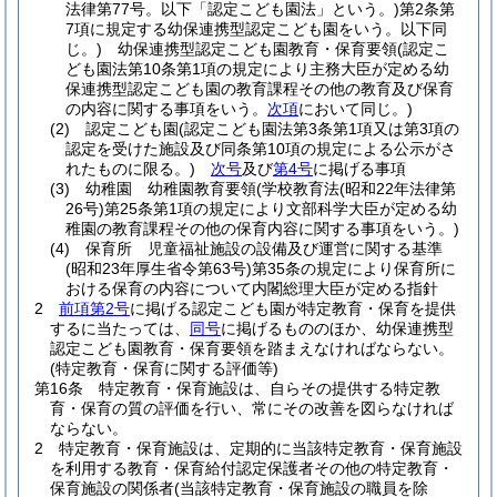
法律第77号。以下「認定こども園法」という。)
第2条第
7項に規定する幼保連携型認定こども園をいう。以下同
じ。)
幼保連携型認定こども園教育・保育要領
(認定こ
ども園法第10条第1項の規定により主務大臣が定める幼
保連携型認定こども園の教育課程その他の教育及び保育
の内容に関する事項をいう。
次項
において同じ。)
(2)
認定こども園
(認定こども園法第3条第1項又は第3項の
認定を受けた施設及び同条第10項の規定による公示がさ
れたものに限る。)
次号
及び
第4号
に掲げる事項
(3)
幼稚園 幼稚園教育要領
(学校教育法
(昭和22年法律第
26号)
第25条第1項の規定により文部科学大臣が定める幼
稚園の教育課程その他の保育内容に関する事項をいう。)
(4)
保育所 児童福祉施設の設備及び運営に関する基準
(昭和23年厚生省令第63号)
第35条の規定により保育所に
おける保育の内容について内閣総理大臣が定める指針
2
前項第2号
に掲げる認定こども園が特定教育・保育を提供
するに当たっては、
同号
に掲げるもののほか、幼保連携型
認定こども園教育・保育要領を踏まえなければならない。
(特定教育・保育に関する評価等)
第16条
特定教育・保育施設は、自らその提供する特定教
育・保育の質の評価を行い、常にその改善を図らなければ
ならない。
2
特定教育・保育施設は、定期的に当該特定教育・保育施設
を利用する教育・保育給付認定保護者その他の特定教育・
保育施設の関係者
(当該特定教育・保育施設の職員を除