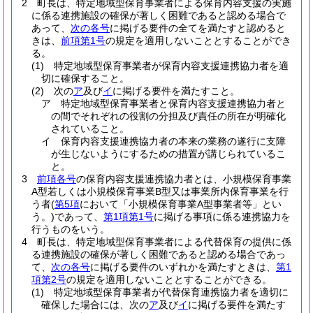
2
町長は、特定地域型保育事業者による保育内容支援の実施
に係る連携施設の確保が著しく困難であると認める場合で
あって、
次の各号
に掲げる要件の全てを満たすと認めると
きは、
前項第1号
の規定を適用しないこととすることができ
る。
(1)
特定地域型保育事業者が保育内容支援連携協力者を適
切に確保すること。
(2)
次の
ア
及び
イ
に掲げる要件を満たすこと。
ア
特定地域型保育事業者と保育内容支援連携協力者と
の間でそれぞれの役割の分担及び責任の所在が明確化
されていること。
イ
保育内容支援連携協力者の本来の業務の遂行に支障
が生じないようにするための措置が講じられているこ
と。
3
前項各号
の保育内容支援連携協力者とは、小規模保育事業
A型若しくは小規模保育事業B型又は事業所内保育事業を行
う者
(
第5項
において「小規模保育事業A型事業者等」とい
う。)
であって、
第1項第1号
に掲げる事項に係る連携協力を
行うものをいう。
4
町長は、特定地域型保育事業者による代替保育の提供に係
る連携施設の確保が著しく困難であると認める場合であっ
て、
次の各号
に掲げる要件のいずれかを満たすときは、
第1
項第2号
の規定を適用しないこととすることができる。
(1)
特定地域型保育事業者が代替保育連携協力者を適切に
確保した場合には、次の
ア
及び
イ
に掲げる要件を満たす