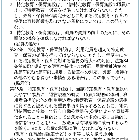
2
特定教育・保育施設は、当該特定教育・保育施設の職員に
よって特定教育・保育を提供しなければならない。
ただ
し、教育・保育給付認定子どもに対する特定教育・保育の
提供に直接影響を及ぼさない業務については、この限りで
ない。
3
特定教育・保育施設は、職員の資質の向上のために、その
研修の機会を確保しなければならない。
(定員の遵守)
第22条
特定教育・保育施設は、利用定員を超えて特定教
育・保育の提供を行ってはならない。
ただし、年度中にお
ける特定教育・保育に対する需要の増大への対応、法第34
条第5項に規定する便宜の提供への対応、児童福祉法第24
条第5項又は第6項に規定する措置への対応、災害、虐待そ
の他のやむを得ない事情がある場合は、この限りでない。
(掲示等)
第23条
特定教育・保育施設は、当該特定教育・保育施設の
見やすい場所に、運営規程の概要、職員の勤務の体制、利
用者負担その他の利用申込者の特定教育・保育施設の選択
に資すると認められる重要事項を掲示するとともに、電気
通信回線に接続して行う自動公衆送信
(公衆によって直接受
信されることを目的として公衆からの求めに応じ自動的に
送信を行うことをいい、放送又は有線放送に該当するもの
を除く。)
により公衆の閲覧に供しなければならない。
(教育・保育給付認定子どもを平等に取り扱う原則)
第24条
特定教育・保育施設においては、教育・保育給付認