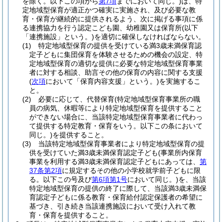
を除く。以下この項から
第7項
までにおいて同じ。)
は、特
定地域型保育が適正かつ確実に実施され、及び必要な教
育・保育が継続的に提供されるよう、次に掲げる事項に係
る連携協力を行う認定こども園、幼稚園又は保育所
(以下
「連携施設」という。)
を適切に確保しなければならない。
(1)
特定地域型保育の提供を受けている満3歳未満保育認
定子どもに集団保育を体験させるための機会の設定、特
定地域型保育の適切な提供に必要な特定地域型保育事業
者に対する相談、助言その他の保育の内容に関する支援
(
次項
において「保育内容支援」という。)
を実施するこ
と。
(2)
必要に応じて、代替保育
(特定地域型保育事業所の職
員の病気、休暇等により特定地域型保育を提供すること
ができない場合に、当該特定地域型保育事業者に代わっ
て提供する特定教育・保育をいう。以下この条において
同じ。)
を提供すること。
(3)
当該特定地域型保育事業者により特定地域型保育の提
供を受けていた満3歳未満保育認定子ども
(事業所内保育
事業を利用する満3歳未満保育認定子どもにあっては、
第
37条第2項
に規定するその他の小学校就学前子どもに限
る。以下この号及び
第6項第1号
において同じ。)
を、当該
特定地域型保育の提供の終了に際して、当該満3歳未満保
育認定子どもに係る教育・保育給付認定保護者の希望に
基づき、引き続き当該連携施設において受け入れて教
育・保育を提供すること。