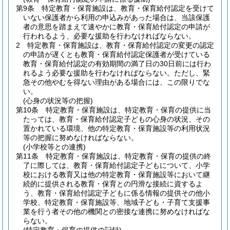
第9条
特定教育・保育施設は、教育・保育給付認定を受けて
いない保護者から利用の申込みがあった場合は、当該保護
者の意思を踏まえて速やかに教育・保育給付認定の申請が
行われるよう、必要な援助を行わなければならない。
2
特定教育・保育施設は、教育・保育給付認定の変更の認定
の申請が遅くとも教育・保育給付認定保護者が受けている
教育・保育給付認定の有効期間の満了日の30日前には行わ
れるよう必要な援助を行わなければならない。
ただし、緊
急その他やむを得ない理由がある場合には、この限りでな
い。
(心身の状況等の把握)
第10条
特定教育・保育施設は、特定教育・保育の提供に当
たっては、教育・保育給付認定子どもの心身の状況、その
置かれている環境、他の特定教育・保育施設等の利用状況
等の把握に努めなければならない。
(小学校等との連携)
第11条
特定教育・保育施設は、特定教育・保育の提供の終
了に際しては、教育・保育給付認定子どもについて、小学
校における教育又は他の特定教育・保育施設等において継
続的に提供される教育・保育との円滑な接続に資するよ
う、教育・保育給付認定子どもに係る情報の提供その他小
学校、特定教育・保育施設等、地域子ども・子育て支援事
業を行う者その他の機関との密接な連携に努めなければな
らない。