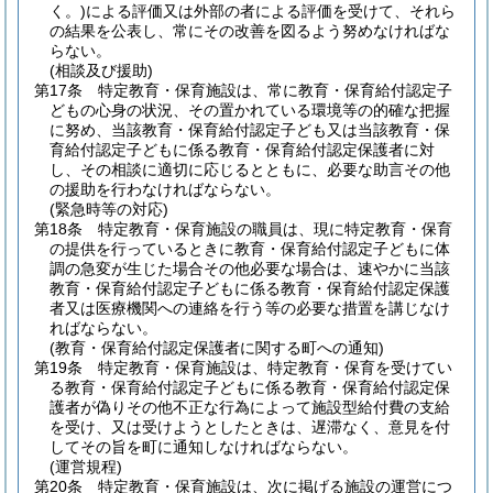
く。)
による評価又は外部の者による評価を受けて、それら
の結果を公表し、常にその改善を図るよう努めなければな
らない。
(相談及び援助)
第17条
特定教育・保育施設は、常に教育・保育給付認定子
どもの心身の状況、その置かれている環境等の的確な把握
に努め、当該教育・保育給付認定子ども又は当該教育・保
育給付認定子どもに係る教育・保育給付認定保護者に対
し、その相談に適切に応じるとともに、必要な助言その他
の援助を行わなければならない。
(緊急時等の対応)
第18条
特定教育・保育施設の職員は、現に特定教育・保育
の提供を行っているときに教育・保育給付認定子どもに体
調の急変が生じた場合その他必要な場合は、速やかに当該
教育・保育給付認定子どもに係る教育・保育給付認定保護
者又は医療機関への連絡を行う等の必要な措置を講じなけ
ればならない。
(教育・保育給付認定保護者に関する町への通知)
第19条
特定教育・保育施設は、特定教育・保育を受けてい
る教育・保育給付認定子どもに係る教育・保育給付認定保
護者が偽りその他不正な行為によって施設型給付費の支給
を受け、又は受けようとしたときは、遅滞なく、意見を付
してその旨を町に通知しなければならない。
(運営規程)
第20条
特定教育・保育施設は、次に掲げる施設の運営につ