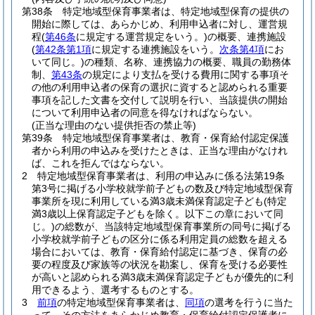
第38条
特定地域型保育事業者は、特定地域型保育の提供の
開始に際しては、あらかじめ、利用申込者に対し、運営規
程
(
第46条
に規定する運営規定をいう。)
の概要、連携施設
(
第42条第1項
に規定する連携施設をいう。
次条第4項
にお
いて同じ。)
の種類、名称、連携協力の概要、職員の勤務体
制、
第43条
の規定により支払を受ける費用に関する事項そ
の他の利用申込者の保育の選択に資すると認められる重要
事項を記した文書を交付して説明を行い、当該提供の開始
について利用申込者の同意を得なければならない。
(正当な理由のない提供拒否の禁止等)
第39条
特定地域型保育事業者は、教育・保育給付認定保護
者から利用の申込みを受けたときは、正当な理由がなけれ
ば、これを拒んではならない。
2
特定地域型保育事業者は、利用の申込みに係る法第19条
第3号に掲げる小学校就学前子どもの数及び特定地域型保育
事業所を現に利用している満3歳未満保育認定子ども
(特定
満3歳以上保育認定子どもを除く。以下この章において同
じ。)
の総数が、当該特定地域型保育事業所の同号に掲げる
小学校就学前子どもの区分に係る利用定員の総数を超える
場合においては、教育・保育給付認定に基づき、保育の必
要の程度及び家族等の状況を勘案し、保育を受ける必要性
が高いと認められる満3歳未満保育認定子どもが優先的に利
用できるよう、選考するものとする。
3
前項
の特定地域型保育事業者は、
同項
の選考を行うに当た