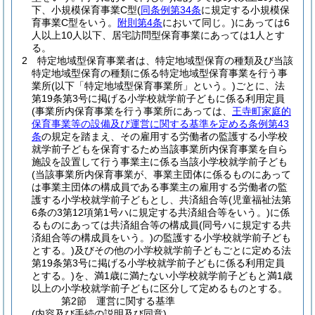
下、小規模保育事業C型
(
同条例第34条
に規定する小規模保
育事業C型をいう。
附則第4条
において同じ。)
にあっては6
人以上10人以下、居宅訪問型保育事業にあっては1人とす
る。
2
特定地域型保育事業者は、特定地域型保育の種類及び当該
特定地域型保育の種類に係る特定地域型保育事業を行う事
業所
(以下「特定地域型保育事業所」という。)
ごとに、法
第19条第3号に掲げる小学校就学前子どもに係る利用定員
(事業所内保育事業を行う事業所にあっては、
王寺町家庭的
保育事業等の設備及び運営に関する基準を定める条例第43
条
の規定を踏まえ、その雇用する労働者の監護する小学校
就学前子どもを保育するため当該事業所内保育事業を自ら
施設を設置して行う事業主に係る当該小学校就学前子ども
(当該事業所内保育事業が、事業主団体に係るものにあって
は事業主団体の構成員である事業主の雇用する労働者の監
護する小学校就学前子どもとし、共済組合等
(児童福祉法第
6条の3第12項第1号ハに規定する共済組合等をいう。)
に係
るものにあっては共済組合等の構成員
(同号ハに規定する共
済組合等の構成員をいう。)
の監護する小学校就学前子ども
とする。)
及びその他の小学校就学前子どもごとに定める法
第19条第3号に掲げる小学校就学前子どもに係る利用定員
とする。)
を、満1歳に満たない小学校就学前子どもと満1歳
以上の小学校就学前子どもに区分して定めるものとする。
第2節
運営に関する基準
(内容及び手続の説明及び同意)