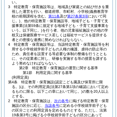
い。
3
特定教育・保育施設等は、地域及び家庭との結び付きを重
視した運営を行い、都道府県、市町村、小学校
(義務教育学
校の前期課程を含む。
第11条
及び
第27条第3項
において同
じ。)
、他の特定教育・保育施設等、地域子ども・子育て支
援事業
(法第59条に規定する地域子ども・子育て支援事業を
いう。以下同じ。)
を行う者、他の児童福祉施設その他の学
校又は保健医療サービス若しくは福祉サービスを提供する
者との密接な連携に努めなければならない。
4
特定教育・保育施設等は、当該特定教育・保育施設等を利
用する小学校就学前子どもの人権の擁護、虐待の防止等の
ため、責任者を設置する等必要な体制の整備を行うととも
に、その従業者に対し、研修を実施する等の措置を講ずる
よう努めなければならない。
第2章
特定教育・保育施設の運営に関する基準
第1節
利用定員に関する基準
(利用定員)
第4条
特定教育・保育施設
(認定こども園及び保育所に限
る。)
は、その利用定員
(法第27条第1項の確認において定め
るものに限る。以下この章において同じ。)
の数を20人以上
とする。
2
特定教育・保育施設は、
次の各号
に掲げる特定教育・保育
施設の区分に応じ、
当該各号
に定める小学校就学前子ども
の区分ごとの利用定員を定めるものとする。
ただし、法第
19条第3号に掲げる小学校就学前子どもの区分にあって