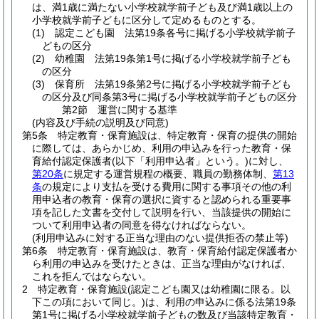
は、満1歳に満たない小学校就学前子ども及び満1歳以上の
小学校就学前子どもに区分して定めるものとする。
(1)
認定こども園 法第19条各号に掲げる小学校就学前子
どもの区分
(2)
幼稚園 法第19条第1号に掲げる小学校就学前子ども
の区分
(3)
保育所 法第19条第2号に掲げる小学校就学前子ども
の区分及び同条第3号に掲げる小学校就学前子どもの区分
第2節
運営に関する基準
(内容及び手続の説明及び同意)
第5条
特定教育・保育施設は、特定教育・保育の提供の開始
に際しては、あらかじめ、利用の申込みを行った教育・保
育給付認定保護者
(以下「利用申込者」という。)
に対し、
第20条
に規定する運営規程の概要、職員の勤務体制、
第13
条
の規定により支払を受ける費用に関する事項その他の利
用申込者の教育・保育の選択に資すると認められる重要事
項を記した文書を交付して説明を行い、当該提供の開始に
ついて利用申込者の同意を得なければならない。
(利用申込みに対する正当な理由のない提供拒否の禁止等)
第6条
特定教育・保育施設は、教育・保育給付認定保護者か
ら利用の申込みを受けたときは、正当な理由がなければ、
これを拒んではならない。
2
特定教育・保育施設
(認定こども園又は幼稚園に限る。以
下この項において同じ。)
は、利用の申込みに係る法第19条
第1号に掲げる小学校就学前子どもの数及び当該特定教育・