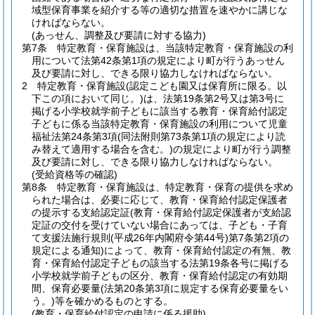
域型保育事業を紹介する等の適切な措置を速やかに講じな
ければならない。
(あっせん、調整及び要請に対する協力)
第7条
特定教育・保育施設は、当該特定教育・保育施設の利
用について法第42条第1項の規定により町が行うあっせん
及び要請に対し、できる限り協力しなければならない。
2
特定教育・保育施設
(認定こども園又は保育所に限る。以
下この項において同じ。)
は、法第19条第2号又は第3号に
掲げる小学校就学前子どもに該当する教育・保育給付認定
子どもに係る当該特定教育・保育施設の利用について児童
福祉法第24条第3項
(同法附則第73条第1項の規定により読
み替えて適用する場合を含む。)
の規定により町が行う調整
及び要請に対し、できる限り協力しなければならない。
(受給資格等の確認)
第8条
特定教育・保育施設は、特定教育・保育の提供を求め
られた場合は、必要に応じて、教育・保育給付認定保護者
の提示する支給認定証
(教育・保育給付認定保護者が支給認
定証の交付を受けていない場合にあっては、子ども・子育
て支援法施行規則
(平成26年内閣府令第44号)
第7条第2項の
規定による通知)
によって、教育・保育給付認定の有無、教
育・保育給付認定子どもの該当する法第19条各号に掲げる
小学校就学前子どもの区分、教育・保育給付認定の有効期
間、保育必要量
(法第20条第3項に規定する保育必要量をい
う。)
等を確かめるものとする。
(教育・保育給付認定の申請に係る援助)