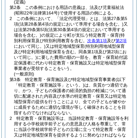
(定義)
第2条
この条例における用語の意義は、法及び児童福祉法
(昭和22年法律第164号)
で使用する用語の例による。
2
この条例において、「法定代理受領」とは、法第27条第5
項
(法第28条第4項の規定において準用する場合を含む。)
又
は法第29条第5項
(法第30条第4項の規定において準用する
場合を含む。)
の規定により町が支払う特定教育・保育
(特
別利用保育及び特別利用教育を含む。
次条第1項
及び
第2項
において同じ。)
又は特定地域型保育
(特別利用地域型保育
及び特定利用地域型保育を含む。同条第1項及び第2項にお
いて同じ。)
に要した費用の額の一部を、教育・保育給付認
定保護者に代わり特定教育・保育施設又は特定地域型保育
事業者が受領することをいう。
(一般原則)
第3条
特定教育・保育施設及び特定地域型保育事業者
(以下
「特定教育・保育施設等」という。)
は、良質かつ適切であ
り、かつ、子どもの保護者の経済的負担の軽減について適
切に配慮された内容及び水準の特定教育・保育又は特定地
域型保育の提供を行うことにより、全ての子どもが健やか
に成長するために適切な環境が等しく確保されることを目
指すものでなければならない。
2
特定教育・保育施設等は、当該特定教育・保育施設等を利
用する小学校就学前子どもの意思及び人格を尊重して、常
に当該小学校就学前子どもの立場に立って特定教育・保育
又は特定地域型保育を提供するように努めなければならな