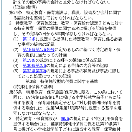
計をその他の事業の会計と区分しなければならない。
(記録の整備)
第34条
特定教育・保育施設は、職員、設備及び会計に関す
る諸記録を整備しておかなければならない。
2
特定教育・保育施設は、教育・保育給付認定子どもに対す
る特定教育・保育の提供に関する次に掲げる記録を整備
し、その完結の日から5年間保存しなければならない。
(1)
第12条
に規定する提供した特定教育・保育に係る必要
な事項の提供の記録
(2)
第15条第1項各号
に定めるものに基づく特定教育・保
育の提供に当たっての計画
(3)
第19条
の規定による町への通知に係る記録
(4)
第30条第2項
の規定による苦情の内容等の記録
(5)
第32条第3項
の規定による事故の状況及び事故に際し
てとった処置についての記録
第3節
特例施設型給付費に関する基準
(特別利用保育の基準)
第35条
特定教育・保育施設
(保育所に限る。この条において
同じ。)
が法第19条第1号に掲げる小学校就学前子どもに該
当する教育・保育給付認定子どもに対し特別利用保育を提
供する場合には、法第34条第1項第3号に規定する基準を遵
守しなければならない。
2
特定教育・保育施設が、
前項
の規定により特別利用保育を
提供する場合には、当該特別利用保育に係る法第19条第1
号に掲げる小学校就学前子どもに該当する教育・保育給付