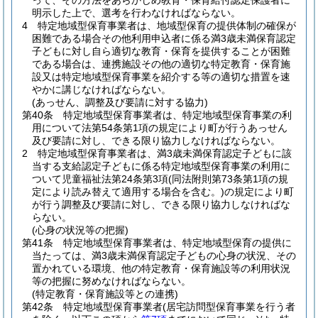
って、その方法をあらかじめ教育・保育給付認定保護者に
明示した上で、選考を行わなければならない。
4
特定地域型保育事業者は、地域型保育の提供体制の確保が
困難である場合その他利用申込者に係る満3歳未満保育認定
子どもに対し自ら適切な教育・保育を提供することが困難
である場合は、連携施設その他の適切な特定教育・保育施
設又は特定地域型保育事業を紹介する等の適切な措置を速
やかに講じなければならない。
(あっせん、調整及び要請に対する協力)
第40条
特定地域型保育事業者は、特定地域型保育事業の利
用について法第54条第1項の規定により町が行うあっせん
及び要請に対し、できる限り協力しなければならない。
2
特定地域型保育事業者は、満3歳未満保育認定子どもに該
当する支給認定子どもに係る特定地域型保育事業の利用に
ついて児童福祉法第24条第3項
(同法附則第73条第1項の規
定により読み替えて適用する場合を含む。)
の規定により町
が行う調整及び要請に対し、できる限り協力しなければな
らない。
(心身の状況等の把握)
第41条
特定地域型保育事業者は、特定地域型保育の提供に
当たっては、満3歳未満保育認定子どもの心身の状況、その
置かれている環境、他の特定教育・保育施設等の利用状況
等の把握に努めなければならない。
(特定教育・保育施設等との連携)
第42条
特定地域型保育事業者
(居宅訪問型保育事業を行う者