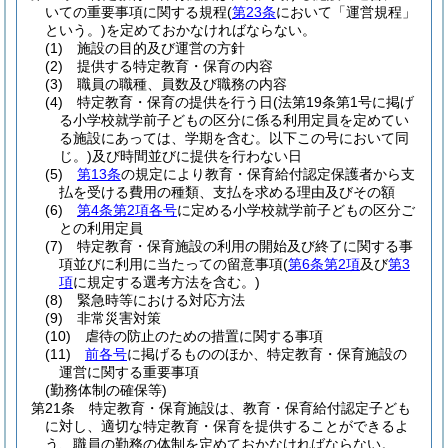
いての重要事項に関する規程
(
第23条
において「運営規程」
という。)
を定めておかなければならない。
(1)
施設の目的及び運営の方針
(2)
提供する特定教育・保育の内容
(3)
職員の職種、員数及び職務の内容
(4)
特定教育・保育の提供を行う日
(法第19条第1号に掲げ
る小学校就学前子どもの区分に係る利用定員を定めてい
る施設にあっては、学期を含む。以下この号において同
じ。)
及び時間並びに提供を行わない日
(5)
第13条
の規定により教育・保育給付認定保護者から支
払を受ける費用の種類、支払を求める理由及びその額
(6)
第4条第2項各号
に定める小学校就学前子どもの区分ご
との利用定員
(7)
特定教育・保育施設の利用の開始及び終了に関する事
項並びに利用に当たっての留意事項
(
第6条第2項
及び
第3
項
に規定する選考方法を含む。)
(8)
緊急時等における対応方法
(9)
非常災害対策
(10)
虐待の防止のための措置に関する事項
(11)
前各号
に掲げるもののほか、特定教育・保育施設の
運営に関する重要事項
(勤務体制の確保等)
第21条
特定教育・保育施設は、教育・保育給付認定子ども
に対し、適切な特定教育・保育を提供することができるよ
う、職員の勤務の体制を定めておかなければならない。