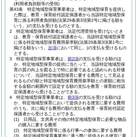
(利用者負担額等の受領)
第43条
特定地域型保育事業者は、特定地域型保育を提供し
た際は、教育・保育給付認定保護者から当該特定地域型保
育に係る利用者負担額
(法第29条第3項第2号に掲げる額を
いう。)
の支払を受けるものとする。
2
特定地域型保育事業者は、法定代理受領を受けないとき
は、教育・保育給付認定保護者から、当該特定地域型保育
に係る特定地域型保育費用基準額
(法第29条第3項第1号に
掲げる額をいう。
次項
において同じ。)
の支払を受けるもの
とする。
3
特定地域型保育事業者は、
前2項
の支払を受ける額のほ
か、特定地域型保育の提供に当たって、当該特定地域型保
育の質の向上を図る上で特に必要であると認められる対価
について、当該特定地域型保育に要する費用として見込ま
れるものの額と特定地域型保育費用基準額との差額に相当
する金額の範囲内で設定する額の支払を教育・保育給付認
定保護者から受けることができる。
4
特定地域型保育事業者は、
前3項
の支払を受ける額のほ
か、特定地域型保育において提供される便宜に要する費用
のうち、次に掲げる費用の額の支払を教育・保育給付認定
保護者から受けることができる。
(1)
日用品、文房具その他の特定地域型保育に必要な物品
の購入に要する費用
(2)
特定地域型保育等に係る行事への参加に要する費用
(3)
特定地域型保育事業所に通う際に提供される便宜に要