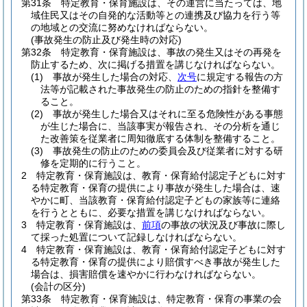
第31条
特定教育・保育施設は、その運営に当たっては、地
域住民又はその自発的な活動等との連携及び協力を行う等
の地域との交流に努めなければならない。
(事故発生の防止及び発生時の対応)
第32条
特定教育・保育施設は、事故の発生又はその再発を
防止するため、次に掲げる措置を講じなければならない。
(1)
事故が発生した場合の対応、
次号
に規定する報告の方
法等が記載された事故発生の防止のための指針を整備す
ること。
(2)
事故が発生した場合又はそれに至る危険性がある事態
が生じた場合に、当該事実が報告され、その分析を通じ
た改善策を従業者に周知徹底する体制を整備すること。
(3)
事故発生の防止のための委員会及び従業者に対する研
修を定期的に行うこと。
2
特定教育・保育施設は、教育・保育給付認定子どもに対す
る特定教育・保育の提供により事故が発生した場合は、速
やかに町、当該教育・保育給付認定子どもの家族等に連絡
を行うとともに、必要な措置を講じなければならない。
3
特定教育・保育施設は、
前項
の事故の状況及び事故に際し
て採った処置について記録しなければならない。
4
特定教育・保育施設は、教育・保育給付認定子どもに対す
る特定教育・保育の提供により賠償すべき事故が発生した
場合は、損害賠償を速やかに行わなければならない。
(会計の区分)
第33条
特定教育・保育施設は、特定教育・保育の事業の会