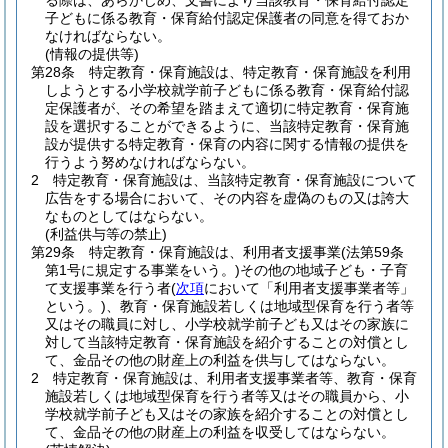
る際は、あらかじめ、文書により当該教育・保育給付認定
子どもに係る教育・保育給付認定保護者の同意を得ておか
なければならない。
(情報の提供等)
第28条
特定教育・保育施設は、特定教育・保育施設を利用
しようとする小学校就学前子どもに係る教育・保育給付認
定保護者が、その希望を踏まえて適切に特定教育・保育施
設を選択することができるように、当該特定教育・保育施
設が提供する特定教育・保育の内容に関する情報の提供を
行うよう努めなければならない。
2
特定教育・保育施設は、当該特定教育・保育施設について
広告をする場合において、その内容を虚偽のもの又は誇大
なものとしてはならない。
(利益供与等の禁止)
第29条
特定教育・保育施設は、利用者支援事業
(法第59条
第1号に規定する事業をいう。)
その他の地域子ども・子育
て支援事業を行う者
(
次項
において「利用者支援事業者等」
という。)
、教育・保育施設若しくは地域型保育を行う者等
又はその職員に対し、小学校就学前子ども又はその家族に
対して当該特定教育・保育施設を紹介することの対償とし
て、金品その他の財産上の利益を供与してはならない。
2
特定教育・保育施設は、利用者支援事業者等、教育・保育
施設若しくは地域型保育を行う者等又はその職員から、小
学校就学前子ども又はその家族を紹介することの対償とし
て、金品その他の財産上の利益を収受してはならない。