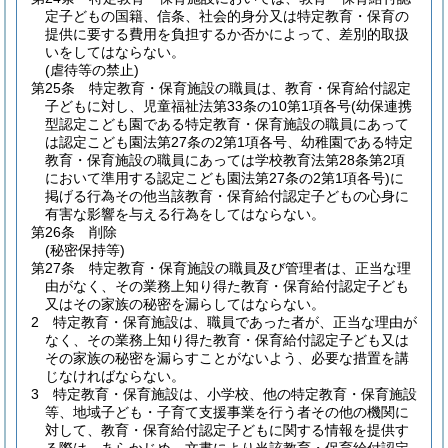
定子どもの国籍、信条、社会的身分又は特定教育・保育の
提供に要する費用を負担するか否かによって、差別的取扱
いをしてはならない。
(虐待等の禁止)
第25条
特定教育・保育施設の職員は、教育・保育給付認定
子どもに対し、児童福祉法第33条の10第1項各号
(幼保連携
型認定こども園である特定教育・保育施設の職員にあって
は認定こども園法第27条の2第1項各号、幼稚園である特定
教育・保育施設の職員にあっては学校教育法第28条第2項
において準用する認定こども園法第27条の2第1項各号)
に
掲げる行為その他当該教育・保育給付認定子どもの心身に
有害な影響を与える行為をしてはならない。
第26条
削除
(秘密保持等)
第27条
特定教育・保育施設の職員及び管理者は、正当な理
由がなく、その業務上知り得た教育・保育給付認定子ども
又はその家族の秘密を漏らしてはならない。
2
特定教育・保育施設は、職員であった者が、正当な理由が
なく、その業務上知り得た教育・保育給付認定子ども又は
その家族の秘密を漏らすことがないよう、必要な措置を講
じなければならない。
3
特定教育・保育施設は、小学校、他の特定教育・保育施設
等、地域子ども・子育て支援事業を行う者その他の機関に
対して、教育・保育給付認定子どもに関する情報を提供す