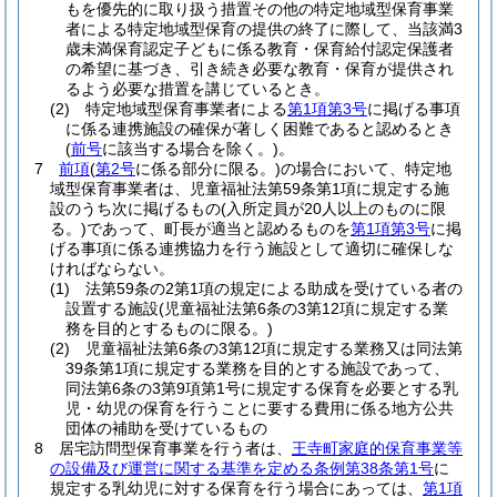
もを優先的に取り扱う措置その他の特定地域型保育事業
者による特定地域型保育の提供の終了に際して、当該満3
歳未満保育認定子どもに係る教育・保育給付認定保護者
の希望に基づき、引き続き必要な教育・保育が提供され
るよう必要な措置を講じているとき。
(2)
特定地域型保育事業者による
第1項第3号
に掲げる事項
に係る連携施設の確保が著しく困難であると認めるとき
(
前号
に該当する場合を除く。)
。
7
前項
(
第2号
に係る部分に限る。)
の場合において、特定地
域型保育事業者は、児童福祉法第59条第1項に規定する施
設のうち次に掲げるもの
(入所定員が20人以上のものに限
る。)
であって、町長が適当と認めるものを
第1項第3号
に掲
げる事項に係る連携協力を行う施設として適切に確保しな
ければならない。
(1)
法第59条の2第1項の規定による助成を受けている者の
設置する施設
(児童福祉法第6条の3第12項に規定する業
務を目的とするものに限る。)
(2)
児童福祉法第6条の3第12項に規定する業務又は同法第
39条第1項に規定する業務を目的とする施設であって、
同法第6条の3第9項第1号に規定する保育を必要とする乳
児・幼児の保育を行うことに要する費用に係る地方公共
団体の補助を受けているもの
8
居宅訪問型保育事業を行う者は、
王寺町家庭的保育事業等
の設備及び運営に関する基準を定める条例第38条第1号
に
規定する乳幼児に対する保育を行う場合にあっては、
第1項