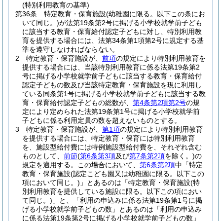
(特別利用教育の基準)
第36条
特定教育・保育施設
(幼稚園に限る。以下この条にお
いて同じ。)
が法第19条第2号に掲げる小学校就学前子ども
に該当する教育・保育給付認定子どもに対し、特別利用教
育を提供する場合には、法第34条第1項第2号に規定する基
準を遵守しなければならない。
2
特定教育・保育施設が、
前項
の規定により特別利用教育を
提供する場合には、当該特別利用教育に係る法第19条第2
号に掲げる小学校就学前子どもに該当する教育・保育給付
認定子どもの数及び当該特定教育・保育施設を現に利用し
ている同条第1号に掲げる小学校就学前子どもに該当する教
育・保育給付認定子どもの総数が、
第4条第2項第2号
の規
定により定められた法第19条第1号に掲げる小学校就学前
子どもに係る利用定員の数を超えないものとする。
3
特定教育・保育施設が、
第1項
の規定により特別利用教育
を提供する場合には、特定教育・保育には特別利用教育
を、施設型給付費には特例施設型給付費を、それぞれ含む
ものとして、
前節
(
第6条第3項
及び
第7条第2項
を除く。)
の
規定を適用する。
この場合において、
第6条第2項
中「特定
教育・保育施設
(認定こども園又は幼稚園に限る。以下この
項において同じ。)
」とあるのは「特定教育・保育施設
(特
別利用教育を提供している施設に限る。以下この項におい
て同じ。)
」と、「利用の申込みに係る法第19条第1号に掲
げる小学校就学前子どもの数」とあるのは「利用の申込み
に係る法第19条第2号に掲げる小学校就学前子どもの数」