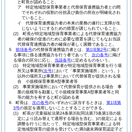
と町長が認めること。
ア
特定地域型保育事業者と代替保育連携協力者との間
でそれぞれの役割の分担及び責任の所在が明確化され
ていること。
イ
代替保育連携協力者の本来の業務の遂行に支障が生
じないようにするための措置が講じられていること。
(2)
町長が特定地域型保育事業者による代替保育連携協力
者の確保の促進のために必要な措置を講じてもなお当該
代替保育連携協力者の確保が著しく困難であること。
5
前項各号
の代替保育連携協力者とは、
第1項第2号
に掲げ
る事項に係る連携協力を行う者であって、
次の各号
に掲げ
る場合の区分に応じ、
当該各号
に定めるものをいう。
(1)
特定地域型保育事業者が特定地域型保育事業を行う場
所又は事業所
(
次号
において「事業実施場所」という。)
以外の場所又は事業所において代替保育が提供される場
合 小規模保育事業A型事業者等
(2)
事業実施場所において代替保育が提供される場合 事
業の規模等を勘案して小規模保育事業A型事業者等と同
等の能力を有すると町が認める者
6
町長は、
次の各号
のいずれかに該当するときは、
第1項第
3号
の規定を適用しないこととすることができる。
(1)
町長が児童福祉法第24条第3項
(同法第73条第1項の規
定により読み替えて適用する場合を含む。)
の規定による
調整を行うに当たって、特定地域型保育事業者による特
定地域型保育の提供を受けていた満3歳未満保育認定子ど