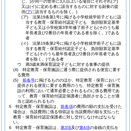
じ。)
が同一の世帯に3人以上いる場合にそれぞれ
(ア)
又は
(イ)
に定める者に該当するものに対する副食の提
供
(
ア
に該当するものを除く。)
(ア)
法第19条第1号に掲げる小学校就学前子どもに該
当する教育・保育給付認定子ども 負担額算定基準
子ども又は小学校第3学年修了前子ども
(そのうち最
年長者及び2番目の年長者である者を除く。)
である
者
(イ)
法第19条第2号に掲げる小学校就学前子どもに該
当する教育・保育給付認定子ども 負担額算定基準
子ども
(そのうち最年長者及び2番目の年長者である
者を除く。)
である者
ウ
満3歳未満保育認定子どもに対する食事の提供
(4)
特定教育・保育施設に通う際に提供される便宜に要す
る費用
(5)
前各号
に掲げるもののほか、特定教育・保育において
提供される便宜に要する費用のうち、特定教育・保育施
設の利用において通常必要とされるものに係る費用であ
って、教育・保育給付認定保護者に負担させることが適
当と認められるもの
5
特定教育・保育施設は、
前各項
の費用の額の支払を受けた
場合は、当該費用に係る領収証を当該費用の額を支払った
教育・保育給付認定保護者に対し交付しなければならな
い。
6
特定教育・保育施設は、
第3項
及び
第4項
の金銭の支払を