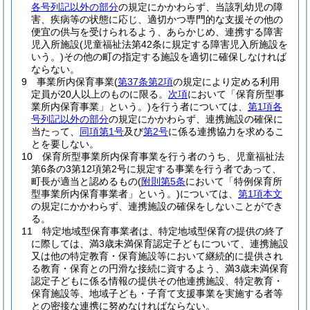
各号列記以外の部分
の規定にかかわらず、当該乳幼児の障
害、疾病等の状態に応じ、適切かつ専門的な支援その他の
便宜の供与を受けられるよう、あらかじめ、連携する障害
児入所施設
(児童福祉法第42条に規定する障害児入所施設を
いう。)
その他の町の指定する施設を適切に確保しなければ
ならない。
9
事業所内保育事業
(
第37条第2項
の規定により定める利用
定員が20人以上のものに限る。
次項
において「保育所型事
業所内保育事業」という。)
を行う者については、
第1項各
号列記以外の部分
の規定にかかわらず、連携施設の確保に
当たって、
同項第1号
及び
第2号
に係る連携協力を求めるこ
とを要しない。
10
保育所型事業所内保育事業を行う者のうち、児童福祉法
第6条の3第12項第2号に規定する事業を行う者であって、
町長が適当と認めるもの
(
附則第5条
において「特例保育所
型事業所内保育事業者」という。)
については、
第1項本文
の規定にかかわらず、連携施設の確保をしないことができ
る。
11
特定地域型保育事業者は、特定地域型保育の提供の終了
に際しては、満3歳未満保育認定子どもについて、連携施設
又は他の特定教育・保育施設等において継続的に提供され
る教育・保育との円滑な接続に資するよう、満3歳未満保育
認定子どもに係る情報の提供その他連携施設、特定教育・
保育施設等、地域子ども・子育て支援事業を実施する者等
との密接な連携に努めなければならない。