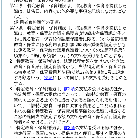
(特定教育・保育の提供の記録)
第12条
特定教育・保育施設は、特定教育・保育を提供した
際は、提供日、内容その他必要な事項を記録しなければな
らない。
(利用者負担額等の受領)
第13条
特定教育・保育施設は、特定教育・保育を提供した
際は、教育・保育給付認定保護者
(満3歳未満保育認定子ど
もに係る教育・保育給付認定保護者に限る。)
から当該特定
教育・保育に係る利用者負担額
(満3歳未満保育認定子ども
に係る教育・保育給付認定保護者についての法第27条第3
項第2号に掲げる額をいう。)
の支払を受けるものとする。
2
特定教育・保育施設は、法定代理受領を受けないときは、
教育・保育給付認定保護者から、当該特定教育・保育に係
る特定教育・保育費用基準額
(法第27条第3項第1号に規定
する額をいう。
次項
において同じ。)
の支払を受けるものと
する。
3
特定教育・保育施設は、
前2項
の支払を受ける額のほか、
特定教育・保育の提供に当たって、当該特定教育・保育の
質の向上を図る上で特に必要であると認められる対価につ
いて、当該特定教育・保育に要する費用として見込まれる
ものの額と特定教育・保育費用基準額との差額に相当する
金額の範囲内で設定する額の支払を教育・保育給付認定保
護者から受けることができる。
4
特定教育・保育施設は、
前3項
の支払を受ける額のほか、
特定教育・保育において提供される便宜に要する費用のう