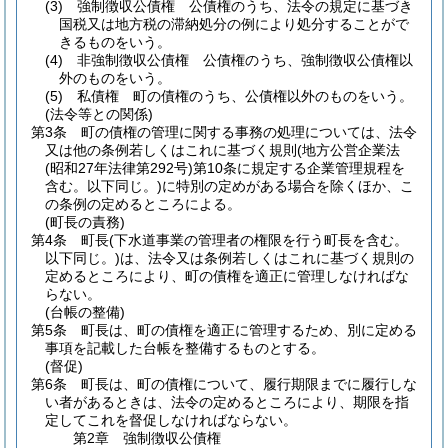
(3)
強制徴収公債権 公債権のうち、法令の規定に基づき
国税又は地方税の滞納処分の例により処分することがで
きるものをいう。
(4)
非強制徴収公債権 公債権のうち、強制徴収公債権以
外のものをいう。
(5)
私債権 町の債権のうち、公債権以外のものをいう。
(法令等との関係)
第3条
町の債権の管理に関する事務の処理については、法令
又は他の条例若しくはこれに基づく規則
(地方公営企業法
(昭和27年法律第292号)
第10条に規定する企業管理規程を
含む。以下同じ。)
に特別の定めがある場合を除くほか、こ
の条例の定めるところによる。
(町長の責務)
第4条
町長
(下水道事業の管理者の権限を行う町長を含む。
以下同じ。)
は、法令又は条例若しくはこれに基づく規則の
定めるところにより、町の債権を適正に管理しなければな
らない。
(台帳の整備)
第5条
町長は、町の債権を適正に管理するため、別に定める
事項を記載した台帳を整備するものとする。
(督促)
第6条
町長は、町の債権について、履行期限までに履行しな
い者があるときは、法令の定めるところにより、期限を指
定してこれを督促しなければならない。
第2章
強制徴収公債権