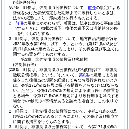
(滞納処分等)
第7条
町長は、強制徴収公債権について、
前条
の規定による
督促を受けた者が指定した期限までに履行しないときは、
法令の規定により、滞納処分を行うものとする。
2
前項
の規定にかかわらず、町長は、法令に定める事由に該
当するときは、徴収の猶予、換価の猶予又は滞納処分の停
止を行うものとする。
3
町長は、強制徴収公債権について、地方自治法施行令
(昭
和22年政令第16号。以下「令」という。)
第171条の3及び
第171条の4の定めるところにより、その保全及び取立てに
関する措置を行うものとする。
第3章
非強制徴収公債権及び私債権
(強制執行等)
第8条
町長は、非強制徴収公債権及び私債権
(以下「非強制
徴収公債権等」という。)
について、
第6条
の規定による督
促をした後相当の期間を経過してもなお履行されないとき
は、令第171条の2各号に掲げる措置をとらなければならな
い。
ただし、令第171条の5の規定による徴収停止の措置を
とる場合、令第171条の6の規定により履行期限を延長する
場合その他特別の事情があると認める場合は、この限りで
ない。
2
町長は、非強制徴収公債権等について、令第171条の3及
び第171条の4の定めるところにより、その保全及び取立て
に関する措置を行うものとする。
3
町長は、非強制徴収公債権等について、令第171条の5の