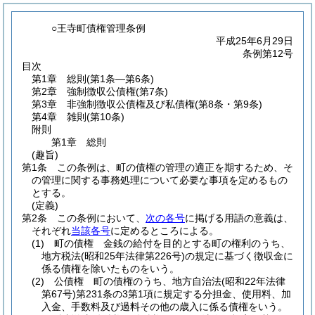
○王寺町債権管理条例
平成25年6月29日
条例第12号
目次
第1章
総則
(第1条―第6条)
第2章
強制徴収公債権
(第7条)
第3章
非強制徴収公債権及び私債権
(第8条・第9条)
第4章
雑則
(第10条)
附則
第1章
総則
(趣旨)
第1条
この条例は、町の債権の管理の適正を期するため、そ
の管理に関する事務処理について必要な事項を定めるもの
とする。
(定義)
第2条
この条例において、
次の各号
に掲げる用語の意義は、
それぞれ
当該各号
に定めるところによる。
(1)
町の債権 金銭の給付を目的とする町の権利のうち、
地方税法
(昭和25年法律第226号)
の規定に基づく徴収金に
係る債権を除いたものをいう。
(2)
公債権 町の債権のうち、地方自治法
(昭和22年法律
第67号)
第231条の3第1項に規定する分担金、使用料、加
入金、手数料及び過料その他の歳入に係る債権をいう。