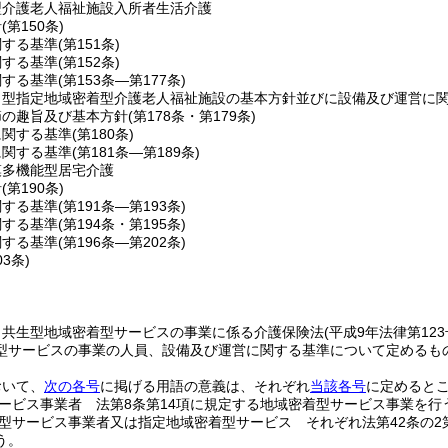
型介護老人福祉施設入所者生活介護
針
(第150条)
関する基準
(第151条)
関する基準
(第152条)
関する基準
(第153条―第177条)
ト型指定地域密着型介護老人福祉施設の基本方針並びに設備及び運営に
節の趣旨及び基本方針
(第178条・第179条)
に関する基準
(第180条)
に関する基準
(第181条―第189条)
模多機能型居宅介護
針
(第190条)
関する基準
(第191条―第193条)
関する基準
(第194条・第195条)
関する基準
(第196条―第202条)
03条)
、共生型地域密着型サービスの事業に係る介護保険法
(平成9年法律第12
型サービスの事業の人員、設備及び運営に関する基準について定めるも
おいて、
次の各号
に掲げる用語の意義は、それぞれ
当該各号
に定めると
ービス事業者 法第8条第14項に規定する地域密着型サービス事業を行
型サービス事業者又は指定地域密着型サービス それぞれ法第42条の2
う。