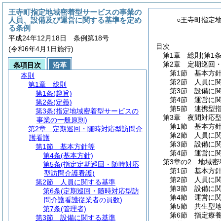
王寺町指定地域密着型サービスの事業の
人員、設備及び運営に関する基準を定め
○王寺町指定
る条例
平成24年12月18日 条例第18号
目次
(令和6年4月1日施行)
第1章
総則
(第1
第2章
定期巡回
条項目次
沿革
第1節
基本方
本則
第2節
人員に
第1章
総則
第3節
設備に
第1条
(趣旨)
第4節
運営に
第2条
(定義)
第5節
連携型
第3条
(指定地域密着型サービスの
第3章
夜間対応
事業の一般原則)
第1節
基本方
第2章
定期巡回・随時対応型訪問介
第2節
人員に
護看護
第3節
設備に
第1節
基本方針等
第4節
運営に
第4条
(基本方針)
第3章の2
地域密
第5条
(指定定期巡回・随時対応
第1節
基本方
型訪問介護看護)
第2節
人員に
第2節
人員に関する基準
第3節
設備に
第6条
(定期巡回・随時対応型訪
第4節
運営に
問介護看護従業者の員数)
第5節
共生型
第7条
(管理者)
第6節
指定療
第3節
設備に関する基準