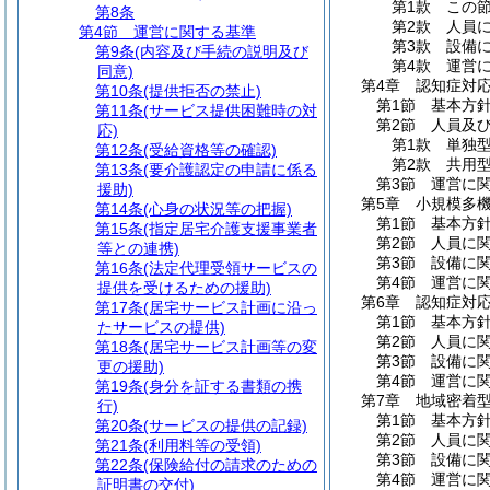
第1款
この
第8条
第2款
人員
第4節
運営に関する基準
第3款
設備
第9条
(内容及び手続の説明及び
第4款
運営
同意)
第4章
認知症対
第10条
(提供拒否の禁止)
第1節
基本方
第11条
(サービス提供困難時の対
第2節
人員及
応)
第1款
単独
第12条
(受給資格等の確認)
第2款
共用
第13条
(要介護認定の申請に係る
第3節
運営に
援助)
第5章
小規模多
第14条
(心身の状況等の把握)
第1節
基本方
第15条
(指定居宅介護支援事業者
第2節
人員に
等との連携)
第3節
設備に
第16条
(法定代理受領サービスの
第4節
運営に
提供を受けるための援助)
第6章
認知症対
第17条
(居宅サービス計画に沿っ
第1節
基本方
たサービスの提供)
第2節
人員に
第18条
(居宅サービス計画等の変
第3節
設備に
更の援助)
第4節
運営に
第19条
(身分を証する書類の携
第7章
地域密着
行)
第1節
基本方
第20条
(サービスの提供の記録)
第2節
人員に
第21条
(利用料等の受領)
第3節
設備に
第22条
(保険給付の請求のための
第4節
運営に
証明書の交付)