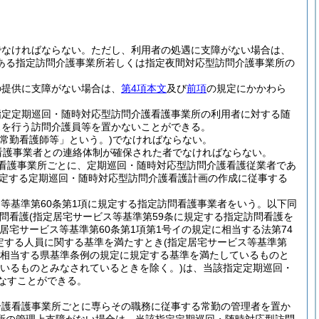
でなければならない。
ただし、利用者の処遇に支障がない場合は、
ある指定訪問介護事業所若しくは指定夜間対応型訪問介護事業所の
の提供に支障がない場合は、
第4項本文
及び
前項
の規定にかかわら
指定定期巡回・随時対応型訪問介護看護事業所の利用者に対する随
スを行う訪問介護員等を置かないことができる。
常勤看護師等」という。)
でなければならない。
看護事業者との連絡体制が確保された者でなければならない。
看護事業所ごとに、定期巡回・随時対応型訪問介護看護従業者であ
定する定期巡回・随時対応型訪問介護看護計画の作成に従事する
ス等基準第60条第1項に規定する指定訪問看護事業者をいう。以下同
問看護
(指定居宅サービス等基準第59条に規定する指定訪問看護を
宅サービス等基準第60条第1項第1号イの規定に相当する法第74
定する人員に関する基準を満たすとき
(指定居宅サービス等基準第
定に相当する県基準条例の規定に規定する基準を満たしているものと
いるものとみなされているときを除く。)
は、当該指定定期巡回・
なすことができる。
介護看護事業所ごとに専らその職務に従事する常勤の管理者を置か