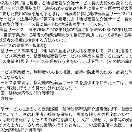
42条の2第1項に規定する地域密着型介護サービス費の支給の対象とな
護サービス費用基準額 法第42条の2第2項各号に規定する厚生労働大
に要した費用の額を超えるときは、当該現に指定地域密着型サービスに
サービス 法第42条の2第6項の規定により地域密着型介護サービス費
密着型介護サービス費に係る指定地域密着型サービスをいう。
着型サービス 法第78条の2の2第1項の申請に係る法第42条の2第1
 当該事業所の従業者の勤務延時間数を当該事業所において常勤の従業
従業者の員数に換算する方法をいう。
サービスの事業の一般原則)
着型サービス事業者は、利用者の意思及び人格を尊重して、常に利用者
サービス事業者は、指定地域密着型サービスの事業を運営するに当たっ
ビス事業者
(居宅サービス事業を行う者をいう。以下同じ。)
その他の保
サービス事業者は、利用者の人権の擁護、虐待の防止等のため、必要な
ればならない。
ービス事業者は、指定地域密着型サービスを提供するに当たっては、法第
かつ有効に行うよう努めなければならない。
巡回・随時対応型訪問介護看護
本方針等
着型サービスに該当する定期巡回・随時対応型訪問介護看護
(以下「指定
においても、その利用者が尊厳を保持し、可能な限りその居宅において
又は随時通報によりその者の居宅を訪問し、入浴、排せつ、食事等の介
できるようにするための援助を行うとともに、その療養生活を支援し、
時対応型訪問介護看護)