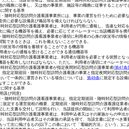
。
ただし、当該管理者は、指定定期巡回・随時対応型訪問介護看護事業
他の職務に従事し、又は他の事業所、施設等の職務に従事することがで
備に関する基準
回・随時対応型訪問介護看護事業所には、事業の運営を行うために必要
提供に必要な設備及び備品等を備えなければならない。
随時対応型訪問介護看護事業者は、利用者が円滑に通報し、迅速な対応
次に掲げる機器等を備え、必要に応じてオペレーターに当該機器等を携
・随時対応型訪問介護看護事業者が適切に利用者の心身の状況等の情報
閲覧できるときは、これを備えないことができる。
の状況等の情報を蓄積することができる機器等
用者からの通報を受けることができる通信機器等
随時対応型訪問介護看護事業者は、利用者が援助を必要とする状態とな
機器を配布しなければならない。
ただし、利用者が適切にオペレーター
随時対応型訪問介護看護事業者が指定夜間対応型訪問介護事業者
(
第47条
、指定定期巡回・随時対応型訪問介護看護の事業と指定夜間対応型訪問
おいて一体的に運営されている場合については、
第49条
に規定する設備
なすことができる。
営に関する基準
明及び同意)
回・随時対応型訪問介護看護事業者は、指定定期巡回・随時対応型訪問
に規定する運営規程の概要、定期巡回・随時対応型訪問介護看護従業者
記した文書を交付して説明を行い、当該提供の開始について利用申込者
随時対応型訪問介護看護事業者は、利用申込者又はその家族からの申出
り、当該利用申込者又はその家族の承諾を得て、当該文書に記すべき重
あって次に掲げるもの
(以下この条において「電磁的方法」という。)
に