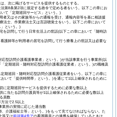
ては、次に掲げるサービスを提供するものとする。
は法第8条第2項に規定する政令で定める者をいう。以下この章にお
おいて「定期巡回サービス」という。)
用者又はその家族等からの通報を受け、通報内容等を基に相談援
学療法士、作業療法士又は言語聴覚士をいう。以下この章において
」という。)
宅を訪問して行う日常生活上の世話
(以下この章において「随時訪
て看護師等が利用者の居宅を訪問して行う療養上の世話又は必要な
対応型訪問介護看護事業者」という。)
が当該事業を行う事業所
(以
下「定期巡回・随時対応型訪問介護看護従業者」という。)
の職種及
る定期巡回・随時対応型訪問介護看護従業者をいう。以下この章に
において「提供時間帯」という。)
を通じて1以上確保されるために
切に定期巡回サービスを提供するために必要な数以上
供に当たる訪問介護員等が1以上確保されるために必要な数以上
る員数
方法で2.5以上
事業所の実情に応じた適当数
師、介護福祉士等」という。)
をもって充てなければならない。
た
士等又は
前項第4号ア
の看護職員との連携を確保しているときは、