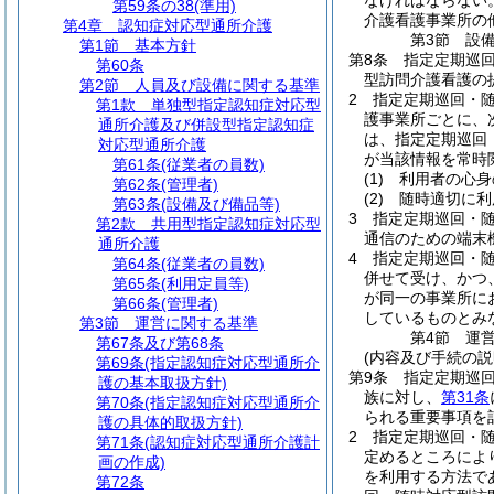
なければならない
第59条の38
(準用)
介護看護事業所の
第4章
認知症対応型通所介護
第3節
設
第1節
基本方針
第8条
指定定期巡
第60条
型訪問介護看護の
第2節
人員及び設備に関する基準
2
指定定期巡回・
第1款
単独型指定認知症対応型
護事業所ごとに、
通所介護及び併設型指定認知症
は、指定定期巡回
対応型通所介護
が当該情報を常時
第61条
(従業者の員数)
(1)
利用者の心身
第62条
(管理者)
(2)
随時適切に利
第63条
(設備及び備品等)
3
指定定期巡回・
第2款
共用型指定認知症対応型
通信のための端末
通所介護
4
指定定期巡回・
第64条
(従業者の員数)
併せて受け、かつ
第65条
(利用定員等)
が同一の事業所に
第66条
(管理者)
しているものとみ
第3節
運営に関する基準
第4節
運
第67条及び第68条
(内容及び手続の説
第69条
(指定認知症対応型通所介
第9条
指定定期巡
護の基本取扱方針)
族に対し、
第31条
第70条
(指定認知症対応型通所介
られる重要事項を
護の具体的取扱方針)
2
指定定期巡回・
第71条
(認知症対応型通所介護計
定めるところによ
画の作成)
を利用する方法で
第72条