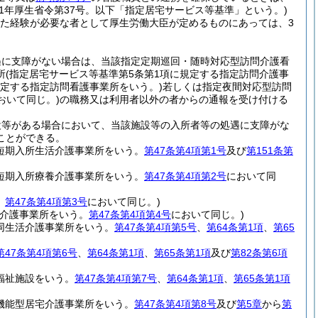
11年厚生省令第37号。以下「指定居宅サービス等基準」という。)
した経験が必要な者として厚生労働大臣が定めるものにあっては、3
遇に支障がない場合は、当該指定定期巡回・随時対応型訪問介護看
所
(指定居宅サービス等基準第5条第1項に規定する指定訪問介護事
規定する指定訪問看護事業所をいう。)
若しくは指定夜間対応型訪問
おいて同じ。)
の職務又は利用者以外の者からの通報を受け付ける
設等がある場合において、当該施設等の入所者等の処遇に支障がな
ことができる。
定短期入所生活介護事業所をいう。
第47条第4項第1号
及び
第151条第
定短期入所療養介護事業所をいう。
第47条第4項第2号
において同
。
第47条第4項第3号
において同じ。)
介護事業所をいう。
第47条第4項第4号
において同じ。)
同生活介護事業所をいう。
第47条第4項第5号
、
第64条第1項
、
第65
第47条第4項第6号
、
第64条第1項
、
第65条第1項
及び
第82条第6項
福祉施設をいう。
第47条第4項第7号
、
第64条第1項
、
第65条第1項
機能型居宅介護事業所をいう。
第47条第4項第8号
及び
第5章
から
第