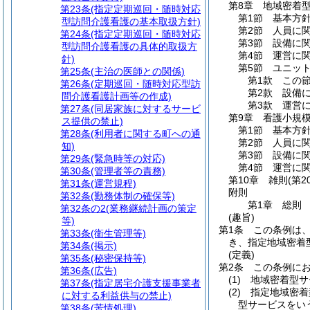
第8章
地域密着
第23条
(指定定期巡回・随時対応
第1節
基本方
型訪問介護看護の基本取扱方針)
第2節
人員に
第24条
(指定定期巡回・随時対応
第3節
設備に
型訪問介護看護の具体的取扱方
第4節
運営に
針)
第5節
ユニッ
第25条
(主治の医師との関係)
第1款
この
第26条
(定期巡回・随時対応型訪
第2款
設備
問介護看護計画等の作成)
第3款
運営
第27条
(同居家族に対するサービ
第9章
看護小規
ス提供の禁止)
第1節
基本方
第28条
(利用者に関する町への通
第2節
人員に
知)
第3節
設備に
第29条
(緊急時等の対応)
第4節
運営に
第30条
(管理者等の責務)
第10章
雑則
(第2
第31条
(運営規程)
附則
第32条
(勤務体制の確保等)
第1章
総則
第32条の2
(業務継続計画の策定
(趣旨)
等)
第1条
この条例は
第33条
(衛生管理等)
き、指定地域密着
第34条
(掲示)
(定義)
第35条
(秘密保持等)
第2条
この条例に
第36条
(広告)
(1)
地域密着型サ
第37条
(指定居宅介護支援事業者
(2)
指定地域密着
に対する利益供与の禁止)
型サービスをい
第38条
(苦情処理)