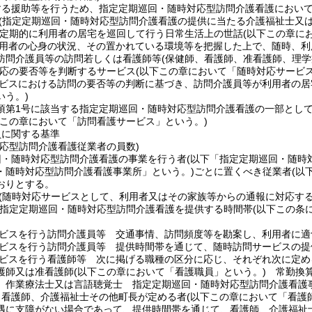
する援助等を行うため、指定定期巡回・随時対応型訪問介護看護におい
(指定定期巡回・随時対応型訪問介護看護の提供に当たる介護福祉士又
定期的に利用者の居宅を巡回して行う日常生活上の世話
(以下この章に
用者の心身の状況、その置かれている環境等を把握した上で、随時、利
訪問介護員等の訪問若しくは看護師等
(保健師、看護師、准看護師、理
応の要否等を判断するサービス
(以下この章において「随時対応サービス
ビスにおける訪問の要否等の判断に基づき、訪問介護員等が利用者の居
いう。)
5項第1号に該当する指定定期巡回・随時対応型訪問介護看護の一部とし
下この章において「訪問看護サービス」という。)
員に関する基準
対応型訪問介護看護従業者の員数)
回・随時対応型訪問介護看護の事業を行う者
(以下「指定定期巡回・随時
・随時対応型訪問介護看護事業所」という。)
ごとに置くべき従業者
(以
おりとする。
(随時対応サービスとして、利用者又はその家族等からの通報に対応す
定定期巡回・随時対応型訪問介護看護を提供する時間帯
(以下この条
ビスを行う訪問介護員等 交通事情、訪問頻度等を勘案し、利用者に適
ビスを行う訪問介護員等 提供時間帯を通じて、随時訪問サービスの提
ビスを行う看護師等 次に掲げる職種の区分に応じ、それぞれ次に定め
護師又は准看護師
(以下この章において「看護職員」という。)
常勤換算
、作業療法士又は言語聴覚士 指定定期巡回・随時対応型訪問介護看護
、看護師、介護福祉士その他町長が定める者
(以下この章において「看護
遇に支障がない場合であって、提供時間帯を通じて、看護師、介護福祉