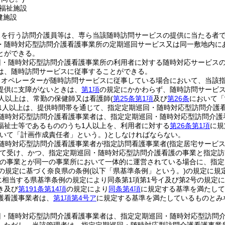
福祉施設
健施設
スを行う訪問介護員等は、専ら当該随時訪問サービスの提供に当たる者
・随時対応型訪問介護看護事業所の定期巡回サービス又は同一敷地内に
とができる。
回・随時対応型訪問介護看護事業所の利用者に対する随時対応サービス
は、随時訪問サービスに従事することができる。
りオペレーターが随時訪問サービスに従事している場合において、当該
提供に支障がないときは、
第1項
の規定にかかわらず、随時訪問サービ
人以上は、常勤の保健師又は看護師
(
第25条第1項
及び
第26条
において「
1人以上は、提供時間帯を通じて、指定定期巡回・随時対応型訪問介護
随時対応型訪問介護看護事業者は、指定定期巡回・随時対応型訪問介護
福祉士等であるもののうち1人以上を、利用者に対する
第26条第1項
に規
おいて「計画作成責任者」という。)
としなければならない。
随時対応型訪問介護看護事業者が指定訪問看護事業者
(指定居宅サービ
て受け、かつ、指定定期巡回・随時対応型訪問介護看護の事業と指定訪
の事業とが同一の事業所において一体的に運営されている場合に、指定居
項の規定に基づく奈良県の条例
(以下「県基準条例」という。)
の規定に規
定に相当する県基準条例の規定により同条第1項第1号イ及び第2号の規
き及び
第191条第14項
の規定により
同条第4項
に規定する基準を満たして
護看護事業者は、
第1項第4号ア
に規定する基準を満たしているものとみ
回・随時対応型訪問介護看護事業者は、指定定期巡回・随時対応型訪問