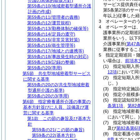
介護の具体的取扱方針)
サービス提供責任
第59条の10
(地域密着型通所介護
第5条第2項のサ
計画の作成)
年以上)
従事した経
第59条の11
(管理者の責務)
3
オペレーターの
第59条の12
(運営規程)
4
オペレーターは
第59条の13
(勤務体制の確保等)
護事業所の定期巡
第59条の14
(定員の遵守)
業所をいう。以下
第59条の15
(非常災害対策)
介護事業所
(
第47
第59条の16
(衛生管理等)
業務に従事するこ
第59条の17
(地域との連携等)
5
指定定期巡回・
第59条の18
(事故発生時の対応)
い場合は、
前項本
第59条の19
(記録の整備)
(1)
指定短期入所
第59条の20
(準用)
12項
において同
第5節
共生型地域密着型サービス
(2)
指定短期入所
に関する基準
じ。)
第59条の20の2
(共生型地域密着
(3)
指定特定施設
型通所介護の基準)
(4)
指定小規模多
第59条の20の3
(準用)
(5)
指定認知症対
第6節
指定療養通所介護の事業の
条第1項
、
第82
基本方針並びに人員、設備及び運
(6)
指定地域密着
営に関する基準
において同じ。)
第1款
この節の趣旨及び基本方
(7)
指定地域密着
針
及び
第82条第6
第59条の21
(この節の趣旨)
(8)
指定看護小規
第59条の22
(基本方針)
8章
までにおいて