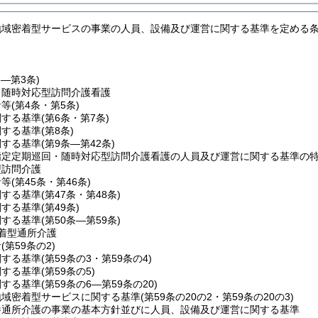
地域密着型サービスの事業の人員、設備及び運営に関する基準を定める
条―第3条)
・随時対応型訪問介護看護
針等
(第4条・第5条)
関する基準
(第6条・第7条)
関する基準
(第8条)
関する基準
(第9条―第42条)
指定定期巡回・随時対応型訪問介護看護の人員及び運営に関する基準の
型訪問介護
針等
(第45条・第46条)
関する基準
(第47条・第48条)
関する基準
(第49条)
関する基準
(第50条―第59条)
着型通所介護
針
(第59条の2)
関する基準
(第59条の3・第59条の4)
関する基準
(第59条の5)
関する基準
(第59条の6―第59条の20)
地域密着型サービスに関する基準
(第59条の20の2・第59条の20の3)
養通所介護の事業の基本方針並びに人員、設備及び運営に関する基準