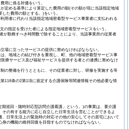
る費用に係る対価をいう。
臣が定める基準により算定した費用の額
(その額が現に当該指定地域
要した費用の額とする。)
をいう。
が利用者に代わり当該指定地域密着型サービス事業者に支払われる
項本文の指定を受けた者による指定地域密着型サービスをいう。
者が勤務すべき時間数で除することにより、当該事業所の従業者
の立場に立ったサービスの提供に努めなければならない。
ては、地域との結び付きを重視し、町、他の地域密着型サービス事
健医療サービス及び福祉サービスを提供する者との連携に努めなけ
体制の整備を行うとともに、その従業者に対し、研修を実施する等
118条の2第1項に規定する介護保険等関連情報その他必要な情
定期巡回・随時対応型訪問介護看護」という。)
の事業は、要介護
、その有する能力に応じ自立した日常生活を営むことができるよ
護、日常生活上の緊急時の対応その他の安心してその居宅において
心身の機能の維持回復を目指すものでなければならない。