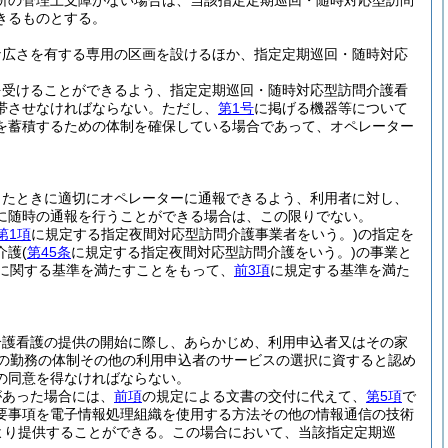
所の管理上支障がない場合は、当該指定定期巡回・随時対応型訪問
きるものとする。
な広さを有する専用の区画を設けるほか、指定定期巡回・随時対応
を受けることができるよう、指定定期巡回・随時対応型訪問介護看
帯させなければならない。
ただし、
第1号
に掲げる機器等について
を蓄積するための体制を確保している場合であって、オペレーター
ったときに適切にオペレーターに通報できるよう、利用者に対し、
に随時の通報を行うことができる場合は、この限りでない。
第1項
に規定する指定夜間対応型訪問介護事業者をいう。)
の指定を
介護
(
第45条
に規定する指定夜間対応型訪問介護をいう。)
の事業と
に関する基準を満たすことをもって、
前3項
に規定する基準を満た
介護看護の提供の開始に際し、あらかじめ、利用申込者又はその家
の勤務の体制その他の利用申込者のサービスの選択に資すると認め
の同意を得なければならない。
があった場合には、
前項
の規定による文書の交付に代えて、
第5項
で
要事項を電子情報処理組織を使用する方法その他の情報通信の技術
より提供することができる。
この場合において、当該指定定期巡