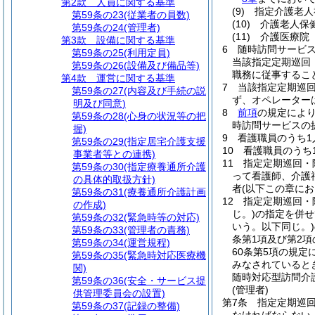
第2款
人員に関する基準
(9)
指定介護老人
第59条の23
(従業者の員数)
(10)
介護老人保
第59条の24
(管理者)
(11)
介護医療院
第3款
設備に関する基準
6
随時訪問サービ
第59条の25
(利用定員)
当該指定定期巡回
第59条の26
(設備及び備品等)
職務に従事するこ
第4款
運営に関する基準
7
当該指定定期巡
第59条の27
(内容及び手続の説
ず、オペレーター
明及び同意)
8
前項
の規定によ
第59条の28
(心身の状況等の把
時訪問サービスの
握)
9
看護職員のうち1
第59条の29
(指定居宅介護支援
10
看護職員のうち
事業者等との連携)
11
指定定期巡回・
第59条の30
(指定療養通所介護
って看護師、介護
の具体的取扱方針)
者
(以下この章に
第59条の31
(療養通所介護計画
12
指定定期巡回・
の作成)
じ。)
の指定を併せ
第59条の32
(緊急時等の対応)
いう。以下同じ。)
第59条の33
(管理者の責務)
条第1項及び第2
第59条の34
(運営規程)
60条第5項の規
第59条の35
(緊急時対応医療機
みなされていると
関)
随時対応型訪問介
第59条の36
(安全・サービス提
(管理者)
供管理委員会の設置)
第7条
指定定期巡
第59条の37
(記録の整備)