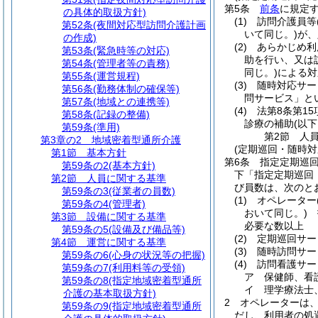
第5条
前条
に規定
の具体的取扱方針)
(1)
訪問介護員等
第52条
(夜間対応型訪問介護計画
いて同じ。)
が、
の作成)
(2)
あらかじめ利
第53条
(緊急時等の対応)
助を行い、又は
第54条
(管理者等の責務)
同じ。)
による対
第55条
(運営規程)
(3)
随時対応サー
第56条
(勤務体制の確保等)
問サービス」と
第57条
(地域との連携等)
(4)
法第8条第1
第58条
(記録の整備)
診療の補助
(以
第59条
(準用)
第2節
人
第3章の2
地域密着型通所介護
(定期巡回・随時
第1節
基本方針
第6条
指定定期巡
第59条の2
(基本方針)
下「指定定期巡回
第2節
人員に関する基準
び員数は、次のと
第59条の3
(従業者の員数)
(1)
オペレーター
第59条の4
(管理者)
おいて同じ。)
指
第3節
設備に関する基準
必要な数以上
第59条の5
(設備及び備品等)
(2)
定期巡回サー
第4節
運営に関する基準
(3)
随時訪問サー
第59条の6
(心身の状況等の把握)
(4)
訪問看護サー
第59条の7
(利用料等の受領)
ア
保健師、看
第59条の8
(指定地域密着型通所
イ
理学療法士
介護の基本取扱方針)
2
オペレーターは
第59条の9
(指定地域密着型通所
だし、利用者の処