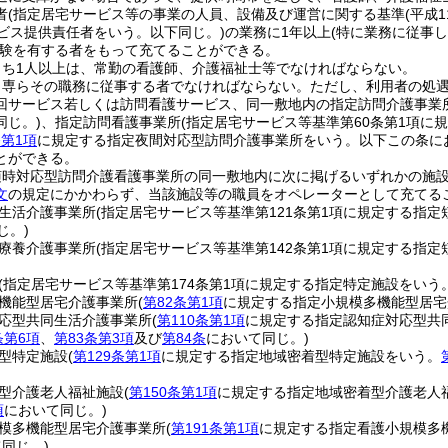
者
(指定居宅サービス等の事業の人員、設備及び運営に関する基準
(平成
ービス提供責任者をいう。以下同じ。)
の業務に1年以上
(特に業務に従事
験を有する者をもって充てることができる。
うち1人以上は、常勤の看護師、介護福祉士等でなければならない。
、専らその職務に従事する者でなければならない。
ただし、利用者の処
回サービス若しくは訪問看護サービス、同一敷地内の指定訪問介護事業
同じ。)
、指定訪問看護事業所
(指定居宅サービス等基準第60条第1項に
条第1項
に規定する指定夜間対応型訪問介護事業所をいう。以下この条に
とができる。
随時対応型訪問介護看護事業所の同一敷地内に次に掲げるいずれかの施
文
の規定にかかわらず、当該施設等の職員をオペレーターとして充てる
生活介護事業所
(指定居宅サービス等基準第121条第1項に規定する指
じ。)
療養介護事業所
(指定居宅サービス等基準第142条第1項に規定する指
(指定居宅サービス等基準第174条第1項に規定する指定特定施設をいう
機能型居宅介護事業所
(
第82条第1項
に規定する指定小規模多機能型居宅
応型共同生活介護事業所
(
第110条第1項
に規定する指定認知症対応型共
条第6項
、
第83条第3項
及び
第84条
において同じ。)
型特定施設
(
第129条第1項
に規定する指定地域密着型特定施設をいう。
型介護老人福祉施設
(
第150条第1項
に規定する指定地域密着型介護老人
項
において同じ。)
模多機能型居宅介護事業所
(
第191条第1項
に規定する指定看護小規模多
同じ。)