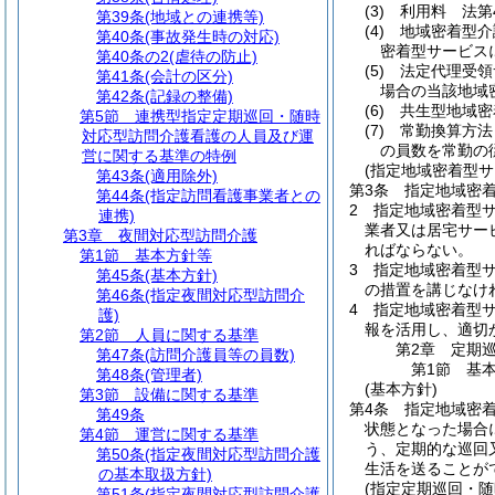
(3)
利用料 法第
第39条
(地域との連携等)
(4)
地域密着型介
第40条
(事故発生時の対応)
密着型サービス
第40条の2
(虐待の防止)
(5)
法定代理受領
第41条
(会計の区分)
場合の当該地域
第42条
(記録の整備)
(6)
共生型地域密
第5節
連携型指定定期巡回・随時
(7)
常勤換算方法
対応型訪問介護看護の人員及び運
の員数を常勤の
営に関する基準の特例
(指定地域密着型
第43条
(適用除外)
第3条
指定地域密
第44条
(指定訪問看護事業者との
2
指定地域密着型
連携)
業者又は居宅サー
第3章
夜間対応型訪問介護
ればならない。
第1節
基本方針等
3
指定地域密着型
第45条
(基本方針)
の措置を講じなけ
第46条
(指定夜間対応型訪問介
4
指定地域密着型サ
護)
報を活用し、適切
第2節
人員に関する基準
第2章
定期
第47条
(訪問介護員等の員数)
第1節
基
第48条
(管理者)
(基本方針)
第3節
設備に関する基準
第4条
指定地域密
第49条
状態となった場合
第4節
運営に関する基準
う、定期的な巡回
第50条
(指定夜間対応型訪問介護
生活を送ることが
の基本取扱方針)
(指定定期巡回・随
第51条
(指定夜間対応型訪問介護