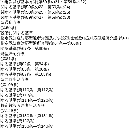
節の趣旨及び基本方針
(第59条の21・第59条の22)
に関する基準
(第59条の23・第59条の24)
に関する基準
(第59条の25・第59条の26)
に関する基準
(第59条の27―第59条の38)
応型通所介護
針
(第60条)
び設備に関する基準
型指定認知症対応型通所介護及び併設型指定認知症対応型通所介護
(第6
型指定認知症対応型通所介護
(第64条―第66条)
関する基準
(第67条―第80条)
機能型居宅介護
針
(第81条)
関する基準
(第82条―第84条)
関する基準
(第85条・第86条)
関する基準
(第87条―第108条)
応型共同生活介護
針
(第109条)
関する基準
(第110条―第112条)
関する基準
(第113条)
関する基準
(第114条―第128条)
型特定施設入居者生活介護
針
(第129条)
関する基準
(第130条・第131条)
関する基準
(第132条)
関する基準
(第133条―第149条)