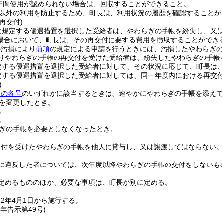
年間使用が認められない場合は、回収することができること。
以外の利用を防止するため、町長は、利用状況の履歴を確認することが
再交付)
に規定する優遇措置を選択した受給者は、やわらぎの手帳を紛失し、又
場合において、町長は、その再交付に要する費用を徴収することができ
の汚損により
前項
の規定による申請を行うときには、汚損したやわらぎ
りやわらぎの手帳の再交付を受けた受給者は、紛失したやわらぎの手帳
定する優遇措置を選択した受給者に対して、その状況に応じて、町長は
定する優遇措置を選択した受給者に対しては、同一年度内における再交
)
次の各号
のいずれかに該当するときは、速やかにやわらぎの手帳を添え
を変更したとき。
。
。
ぎの手帳を必要としなくなったとき。
交付を受けたやわらぎの手帳を他人に貸与し、又は譲渡してはならない
に違反した者については、次年度以降やわらぎの手帳の交付をしないも
定めるもののほか、必要な事項は、町長が別に定める。
2年4月1日から施行する。
2年
告示第49号)