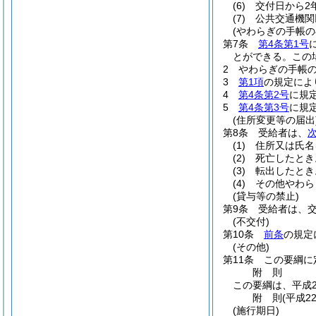
(6)
交付日から2
(7)
公共交通機関
(やわらぎの手帳の
第7条
第4条第1号
とができる。
この
2
やわらぎの手帳
3
第1項
の規定によ
4
第4条第2号
に規
5
第4条第3号
に規
(住所変更等の届出
第8条
受給者は、
(1)
住所又は氏名
(2)
死亡したとき
(3)
転出したとき
(4)
その他やわら
(貸与等の禁止)
第9条
受給者は、
(不交付)
第10条
前条
の規定
(その他)
第11条
この要綱に
附
則
この要綱は、平成2
附
則
(平成2
(施行期日)