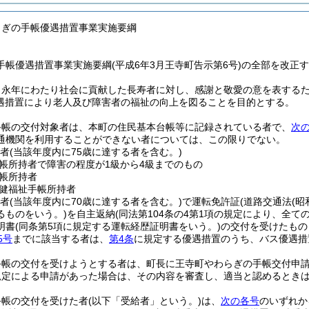
らぎの手帳優遇措置事業実施要綱
手帳優遇措置事業実施要綱(平成6年3月王寺町告示第6号)の全部を改正
、永年にわたり社会に貢献した長寿者に対し、感謝と敬愛の意を表する
遇措置により老人及び障害者の福祉の向上を図ることを目的とする。
手帳の交付対象者は、本町の住民基本台帳等に記録されている者で、
次
通機関を利用することができない者については、この限りでない。
の者
(当該年度内に75歳に達する者を含む。)
帳所持者で障害の程度が1級から4級までのもの
帳所持者
健福祉手帳所持者
の者
(当該年度内に70歳に達する者を含む。)
で運転免許証
(道路交通法
(昭
るものをいう。)
を自主返納
(同法第104条の4第1項の規定により、全
明書
(同条第5項に規定する運転経歴証明書をいう。)
の交付を受けたもの
5号
までに該当する者は、
第4条
に規定する優遇措置のうち、バス優遇措
手帳の交付を受けようとする者は、町長に王寺町やわらぎの手帳交付申
規定による申請があった場合は、その内容を審査し、適当と認めるとき
手帳の交付を受けた者
(以下「受給者」という。)
は、
次の各号
のいずれか