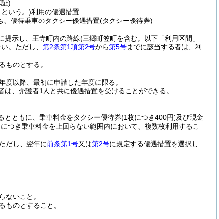
証)
という。)
利用の優遇措置
ち、優待乗車のタクシー優遇措置
(タクシー優待券)
に提示し、王寺町内の路線
(三郷町笠町を含む。以下「利用区間」
ない。
ただし、
第2条第1項第2号
から
第5号
までに該当する者は、利
るものとする。
た年度以降、最初に申請した年度に限る。
者は、介護者1人と共に優遇措置を受けることができる。
るとともに、乗車料金をタクシー優待券
(1枚につき400円)
及び現金
回につき乗車料金を上回らない範囲内において、複数枚利用するこ
ただし、翌年に
前条第1号
又は
第2号
に規定する優遇措置を選択し
らないこと。
るものとすること。