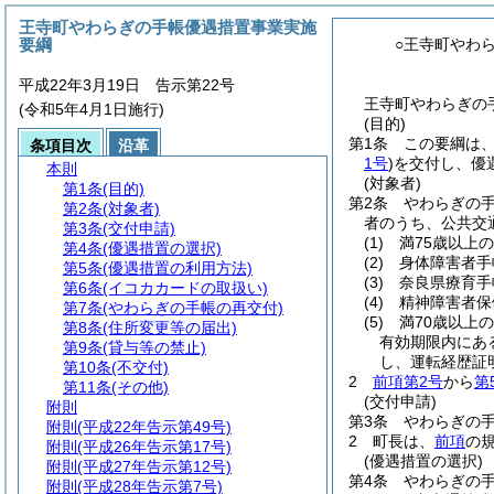
王寺町やわらぎの手帳優遇措置事業実施
要綱
○王寺町やわ
平成22年3月19日 告示第22号
王寺町やわらぎの
(令和5年4月1日施行)
(目的)
第1条
この要綱は
条項目次
沿革
1号
)
を交付し、優
本則
(対象者)
第1条
(目的)
第2条
やわらぎの
第2条
(対象者)
者のうち、公共交
第3条
(交付申請)
(1)
満75歳以上
第4条
(優遇措置の選択)
(2)
身体障害者手
第5条
(優遇措置の利用方法)
(3)
奈良県療育手
第6条
(イコカカードの取扱い)
(4)
精神障害者保
第7条
(やわらぎの手帳の再交付)
(5)
満70歳以上
第8条
(住所変更等の届出)
有効期限内にあ
第9条
(貸与等の禁止)
し、運転経歴証
第10条
(不交付)
2
前項第2号
から
第
第11条
(その他)
(交付申請)
附則
第3条
やわらぎの
附則
(平成22年告示第49号)
2
町長は、
前項
の
附則
(平成26年告示第17号)
(優遇措置の選択)
附則
(平成27年告示第12号)
第4条
やわらぎの
附則
(平成28年告示第7号)