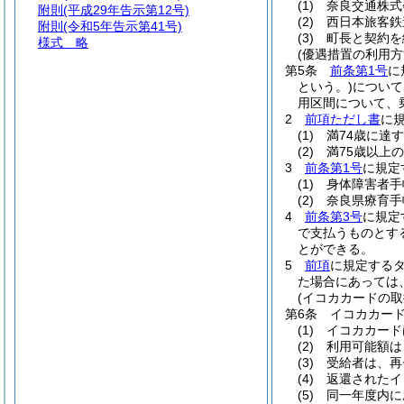
(1)
奈良交通株式
附則
(平成29年告示第12号)
(2)
西日本旅客鉄
附則
(令和5年告示第41号)
(3)
町長と契約を
様式
略
(優遇措置の利用方
第5条
前条第1号
に
という。)
について
用区間について、
2
前項ただし書
に
(1)
満74歳に達
(2)
満75歳以上
3
前条第1号
に規定
(1)
身体障害者手
(2)
奈良県療育手
4
前条第3号
に規定
で支払うものとす
とができる。
5
前項
に規定するタ
た場合にあっては
(イコカカードの取
第6条
イコカカー
(1)
イコカカード
(2)
利用可能額は
(3)
受給者は、再
(4)
返還されたイ
(5)
同一年度内に