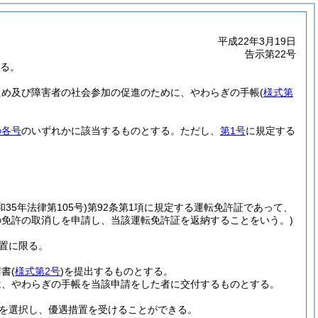
平成22年3月19日
告示第22号
する。
ため及び障害者の社会参加の促進のために、やわらぎの手帳
(
様式第
の各号
のいずれかに該当するものとする。
ただし、
第1号
に規定する
和35年法律第105号)
第92条第1項に規定する運転免許証であって、
ての免許の取消しを申請し、当該運転免許証を返納することをいう。)
置に限る。
請書
(
様式第2号
)
を提出するものとする。
は、やわらぎの手帳を当該申請をした者に交付するものとする。
を選択し、優遇措置を受けることができる。