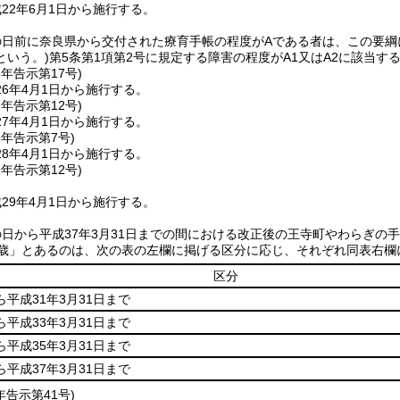
22年6月1日から施行する。
の日前に奈良県から交付された療育手帳の程度がAである者は、この要綱
という。)
第5条第1項第2号に規定する障害の程度がA1又はA2に該当
6年
告示第17号)
6年4月1日から施行する。
7年
告示第12号)
7年4月1日から施行する。
8年
告示第7号)
8年4月1日から施行する。
9年
告示第12号)
29年4月1日から施行する。
日から平成37年3月31日までの間における改正後の王寺町やわらぎの
5歳」とあるのは、次の表の左欄に掲げる区分に応じ、それぞれ同表右欄
区分
ら平成31年3月31日まで
ら平成33年3月31日まで
ら平成35年3月31日まで
ら平成37年3月31日まで
年
告示第41号)