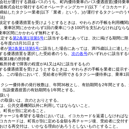
会社が運行する路線バスのうち、町内優待乗車のバス優遇措置
(優待乗車
道株式会社が発行するICオペレーティングカード
(以下「イコカカード」
締結したタクシー業者
(以下「業者」という。)
が運行するタクシーのう
法)
規定する優遇措置を受けようとするときは、やわらぎの手帳を利用機関
、乗車区間にかかわらず1回の乗車につき100円を支払わなければなら
乗車区間にかかわらず無料とする。
規定する
第2条第1項第5号
に該当する者にあっては、次に掲げる期間に限
する年度の3月31日まで
の者が
第2条第1項第5号
に該当した場合にあっては、満75歳以上に達し
する優遇措置を選択した受給者のうち、
次の各号
のいずれかに該当する
帳第1種の所持者
帳所持者で障害の程度がA1又はA2に該当するもの
する優遇措置を受けようとするときは、やわらぎの手帳を業者に提示す
る。
この場合において、受給者が利用できるタクシー優待券は、乗車1
クシー優待券の発行枚数は、年間36枚とし、有効期間を2年間とする。
、当該優遇措置の有効期間を1年間とする。
扱い)
ドの取扱いは、次のとおりとする。
は、公共交通機関以外に利用してはならないこと。
、町長が別に定めること。
チャージを希望する場合においては、イコカカードを返還しなければな
コカカードは、町長が別に定める金額を再チャージ後、受給者に交付す
おける再交付は、いかなる理由があろうとしないものとすること。