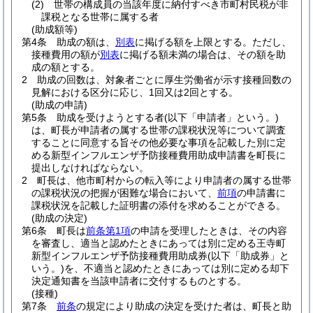
(2)
世帯の構成員の当該年度に納付すべき市町村民税が非
課税となる世帯に属する者
(助成額等)
第4条
助成の額は、
別表
に掲げる額を上限とする。
ただし、
接種費用の額が
別表
に掲げる額未満の場合は、その額を助
成の額とする。
2
助成の回数は、対象者ごとに厚生労働省が示す接種回数の
見解における区分に応じ、1回又は2回とする。
(助成の申請)
第5条
助成を受けようとする者
(以下「申請者」という。)
は、町長が申請者の属する世帯の課税状況等について調査
することに同意する旨その他必要な事項を記載した別に定
める新型インフルエンザ予防接種費用助成申請書を町長に
提出しなければならない。
2
町長は、他市町村からの転入等により申請者の属する世帯
の課税状況の把握が困難な場合において、
前項
の申請書に
課税状況を記載した証明書の添付を求めることができる。
(助成の決定)
第6条
町長は
前条第1項
の申請を受理したときは、その内容
を審査し、適当と認めたときにあっては別に定める王寺町
新型インフルエンザ予防接種費用助成券
(以下「助成券」と
いう。)
を、不適当と認めたときにあっては別に定める却下
決定通知書を当該申請者に交付するものとする。
(接種)
第7条
前条
の規定により助成の決定を受けた者は、町長と助