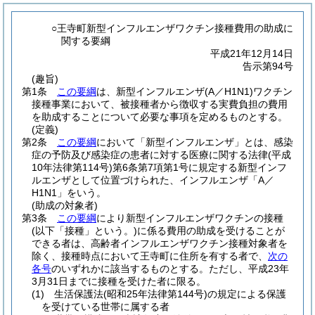
○王寺町新型インフルエンザワクチン接種費用の助成に
関する要綱
平成21年12月14日
告示第94号
(趣旨)
第1条
この要綱
は、新型インフルエンザ
(A／H1N1)
ワクチン
接種事業において、被接種者から徴収する実費負担の費用
を助成することについて必要な事項を定めるものとする。
(定義)
第2条
この要綱
において「新型インフルエンザ」とは、感染
症の予防及び感染症の患者に対する医療に関する法律
(平成
10年法律第114号)
第6条第7項第1号に規定する新型インフ
ルエンザとして位置づけられた、インフルエンザ「A／
H1N1」をいう。
(助成の対象者)
第3条
この要綱
により新型インフルエンザワクチンの接種
(以下「接種」という。)
に係る費用の助成を受けることが
できる者は、高齢者インフルエンザワクチン接種対象者を
除く、接種時点において王寺町に住所を有する者で、
次の
各号
のいずれかに該当するものとする。
ただし、平成23年
3月31日までに接種を受けた者に限る。
(1)
生活保護法
(昭和25年法律第144号)
の規定による保護
を受けている世帯に属する者