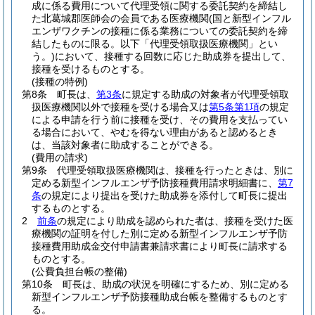
成に係る費用について代理受領に関する委託契約を締結し
た北葛城郡医師会の会員である医療機関
(国と新型インフル
エンザワクチンの接種に係る業務についての委託契約を締
結したものに限る。以下「代理受領取扱医療機関」とい
う。)
において、接種する回数に応じた助成券を提出して、
接種を受けるものとする。
(接種の特例)
第8条
町長は、
第3条
に規定する助成の対象者が代理受領取
扱医療機関以外で接種を受ける場合又は
第5条第1項
の規定
による申請を行う前に接種を受け、その費用を支払ってい
る場合において、やむを得ない理由があると認めるとき
は、当該対象者に助成することができる。
(費用の請求)
第9条
代理受領取扱医療機関は、接種を行ったときは、別に
定める新型インフルエンザ予防接種費用請求明細書に、
第7
条
の規定により提出を受けた助成券を添付して町長に提出
するものとする。
2
前条
の規定により助成を認められた者は、接種を受けた医
療機関の証明を付した別に定める新型インフルエンザ予防
接種費用助成金交付申請書兼請求書により町長に請求する
ものとする。
(公費負担台帳の整備)
第10条
町長は、助成の状況を明確にするため、別に定める
新型インフルエンザ予防接種助成台帳を整備するものとす
る。