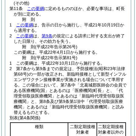
(その他)
第11条
この要綱
に定めるもののほか、必要な事項は、町長
が別に定める。
附
則
1
この要綱
は、告示の日から施行し、平成21年10月19日か
ら適用する。
2
この要綱
は、
第9条
の規定による請求に対する支出が終了
した日限り、その効力を失う。
附
則
(平成22年
告示第26号)
この要綱は、平成22年4月1日から施行する。
附
則
(平成22年
告示第81号)
1
この要綱は、平成22年10月1日から施行する。
2
第7条から第9条までの規定は、予防接種法
(昭和23年法律
第68号)
の一部が改正され、新臨時接種として新型インフル
エンザワクチン接種事業が実施される場合について準用す
る。
この場合において、第7条中「北葛城郡医師会の会員で
ある医療機関(国」とあるのは「医療機関(町長」と、「代
理受領取扱医療機関」とあるのは「新臨時代理受領取扱医
療機関」と、第8条及び第9条第1項中「代理受領取扱医療
機関」とあるのは「新臨時代理受領取扱医療機関」と読み
替えるものとする。
別表
(第4条関係)
種類
二類定期接種
二類定期接種
対象者
対象者以外の