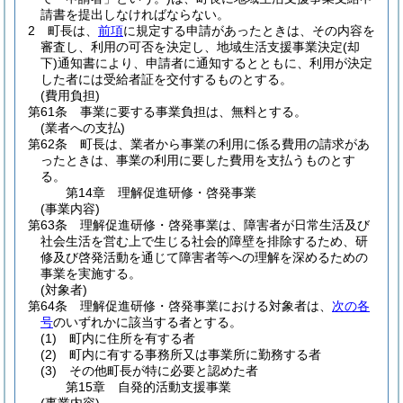
請書を提出しなければならない。
2
町長は、
前項
に規定する申請があったときは、その内容を
審査し、利用の可否を決定し、地域生活支援事業決定
(却
下)
通知書により、申請者に通知するとともに、利用が決定
した者には受給者証を交付するものとする。
(費用負担)
第61条
事業に要する事業負担は、無料とする。
(業者への支払)
第62条
町長は、業者から事業の利用に係る費用の請求があ
ったときは、事業の利用に要した費用を支払うものとす
る。
第14章
理解促進研修・啓発事業
(事業内容)
第63条
理解促進研修・啓発事業は、障害者が日常生活及び
社会生活を営む上で生じる社会的障壁を排除するため、研
修及び啓発活動を通じて障害者等への理解を深めるための
事業を実施する。
(対象者)
第64条
理解促進研修・啓発事業における対象者は、
次の各
号
のいずれかに該当する者とする。
(1)
町内に住所を有する者
(2)
町内に有する事務所又は事業所に勤務する者
(3)
その他町長が特に必要と認めた者
第15章
自発的活動支援事業