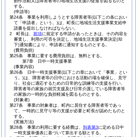
創作活動又は障害者等の地域生活支援の促進を図るものと
する。
(申請等)
第24条
事業を利用しようとする障害者等
(以下この条におい
て「申請者」という。)
は、町長に地域生活支援事業支給申
請書を提出しなければならない。
2
町長は、
前項
に規定する申請があったときは、その内容を
審査し、利用の可否を決定し、地域生活支援事業決定
(却
下)
通知書により、申請者に通知するものとする。
(費用負担)
第25条
事業に要する費用負担は、無料とする。
第7章
日中一時支援事業
(事業内容)
第26条
日中一時支援事業
(以下この章において「事業」とい
う。)
は、障害者等の日中における活動の場を確保し、見守
り、社会に適応するための日常的な訓練等の支援を行い、
障害者等の家族の就労支援及び日常介護している障害者等
の家族の一時的な負担軽減を図るものとする。
(対象者)
第27条
事業の対象者は、町内に居住する障害者等であっ
て、一時的に見守り等の支援が必要と町長が認めたものと
する。
(実施方法)
第28条
事業の利用に要する経費は、
別表第3
に定める日中
一時支援単価表に基づいて算出する額とする。