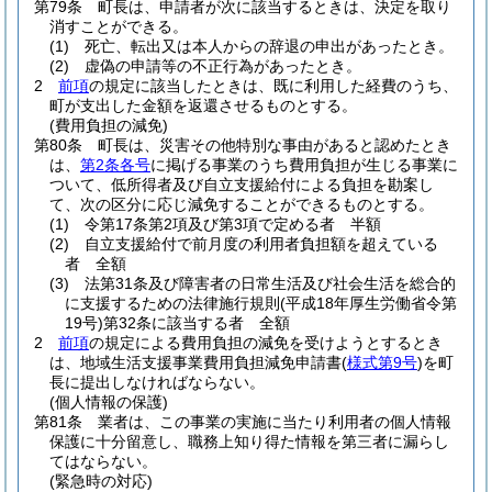
第79条
町長は、申請者が次に該当するときは、決定を取り
消すことができる。
(1)
死亡、転出又は本人からの辞退の申出があったとき。
(2)
虚偽の申請等の不正行為があったとき。
2
前項
の規定に該当したときは、既に利用した経費のうち、
町が支出した金額を返還させるものとする。
(費用負担の減免)
第80条
町長は、災害その他特別な事由があると認めたとき
は、
第2条各号
に掲げる事業のうち費用負担が生じる事業に
ついて、低所得者及び自立支援給付による負担を勘案し
て、次の区分に応じ減免することができるものとする。
(1)
令第17条第2項及び第3項で定める者 半額
(2)
自立支援給付で前月度の利用者負担額を超えている
者 全額
(3)
法第31条及び障害者の日常生活及び社会生活を総合的
に支援するための法律施行規則
(平成18年厚生労働省令第
19号)
第32条に該当する者 全額
2
前項
の規定による費用負担の減免を受けようとするとき
は、地域生活支援事業費用負担減免申請書
(
様式第9号
)
を町
長に提出しなければならない。
(個人情報の保護)
第81条
業者は、この事業の実施に当たり利用者の個人情報
保護に十分留意し、職務上知り得た情報を第三者に漏らし
てはならない。
(緊急時の対応)