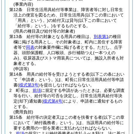
(事業内容)
第12条
日常生活用具給付等事業は、障害者等に対し日常生
活上の便宜を図るため、日常生活用具
(以下この章において
「用具」という。)
の給付又は貸与
(以下この章において
「給付等」という。)
をするものとする。
(用具の種目及び給付等の対象者)
第13条
給付等の対象となる用具の種目は、
別表第1
の種目
欄に掲げる用具とし、その対象者は、町内に居住する障害
者等で
同表
の対象要件欄に掲げる者とする。
ただし、点字
器、頭部保護帽、人口喉頭、歩行補助つえ
(一本つえの
み)
、収尿器及びストマ用装具については、施設入所者も対
象者とする。
(申請等)
第14条
用具の給付等を受けようとする者
(以下この条におい
て「申請者」という。)
は、町長に日常生活用具給付等申請
書
(
様式第3号
)
を提出しなければならない。
2
町長は、
前項
に規定する申請があったときは、必要な調査
等を行い、給付等の可否を決定し、日常生活用具給付等決
定
(却下)
通知書
(
様式第4号
)
により、申請者に通知するもの
とする。
(費用負担)
第15条
給付等の決定者又はこの者を扶養する者
(以下この章
において「納付義務者」という。)
は、当該用具の給付等に
要する費用の一部を業者に支払わなければならない。
2
前項
の規定により納付義務者が支払うべき額は、法に基づ