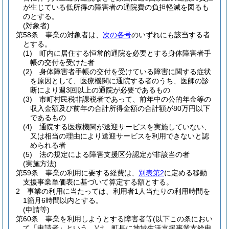
が生じている低所得の障害者の通院費の負担軽減を図るも
のとする。
(対象者)
第58条
事業の対象者は、
次の各号
のいずれにも該当する者
とする。
(1)
町内に居住する恒常的通院を必要とする身体障害者手
帳の交付を受けた者
(2)
身体障害者手帳の交付を受けている障害に関する症状
を原因として、医療機関に通院する者のうち、医師の診
断により週3回以上の通院が必要であるもの
(3)
市町村民税非課税者であって、前年中の公的年金等の
収入金額及び前年の合計所得金額の合計額が80万円以下
であるもの
(4)
通院する医療機関が送迎サービスを実施していない、
又は相当の理由により送迎サービスを利用できないと認
められる者
(5)
法の規定による障害支援区分認定が非該当の者
(実施方法)
第59条
事業の利用に要する経費は、
別表第2
に定める移動
支援事業単価表に基づいて算定する額とする。
2
事業の利用に当たっては、利用者1人当たりの利用時間を
1箇月6時間以内とする。
(申請等)
第60条
事業を利用しようとする障害者等
(以下この条におい
て「申請者」という。)
は、町長に地域生活支援事業支給申