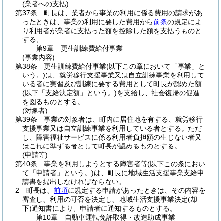
(業者への支払)
第37条
町長は、業者から事業の利用に係る費用の請求があ
ったときは、事業の利用に要した費用から
前条
の規定によ
り利用者が業者に支払った額を控除した額を支払うものと
する。
第9章
更生訓練費給付事業
(事業内容)
第38条
更生訓練費給付事業
(以下この章において「事業」と
いう。)
は、就労移行支援事業又は自立訓練事業を利用して
いる者に実習及び訓練に要する費用として町長が認めた額
(以下「支給決定額」という。)
を支給し、社会復帰の促進
を図るものとする。
(対象者)
第39条
事業の対象者は、町内に居住地を有する、就労移行
支援事業又は自立訓練事業を利用している者とする。
ただ
し、障害福祉サービスに係る利用者負担額の生じない者又
はこれに準ずる者として町長が認めるものとする。
(申請等)
第40条
事業を利用しようとする障害者等
(以下この条におい
て「申請者」という。)
は、町長に地域生活支援事業支給申
請書を提出しなければならない。
2
町長は、
前項
に規定する申請があったときは、その内容を
審査し、利用の可否を決定し、地域生活支援事業決定
(却
下)
通知書により、申請者に通知するものとする。
第10章
自動車運転免許取得・改造助成事業