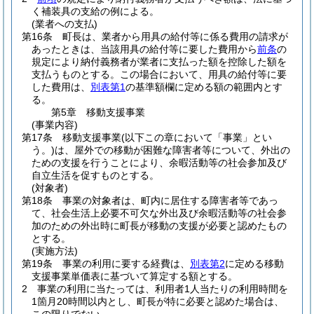
く補装具の支給の例による。
(業者への支払)
第16条
町長は、業者から用具の給付等に係る費用の請求が
あったときは、当該用具の給付等に要した費用から
前条
の
規定により納付義務者が業者に支払った額を控除した額を
支払うものとする。
この場合において、用具の給付等に要
した費用は、
別表第1
の基準額欄に定める額の範囲内とす
る。
第5章
移動支援事業
(事業内容)
第17条
移動支援事業
(以下この章において「事業」とい
う。)
は、屋外での移動が困難な障害者等について、外出の
ための支援を行うことにより、余暇活動等の社会参加及び
自立生活を促すものとする。
(対象者)
第18条
事業の対象者は、町内に居住する障害者等であっ
て、社会生活上必要不可欠な外出及び余暇活動等の社会参
加のための外出時に町長が移動の支援が必要と認めたもの
とする。
(実施方法)
第19条
事業の利用に要する経費は、
別表第2
に定める移動
支援事業単価表に基づいて算定する額とする。
2
事業の利用に当たっては、利用者1人当たりの利用時間を
1箇月20時間以内とし、町長が特に必要と認めた場合は、