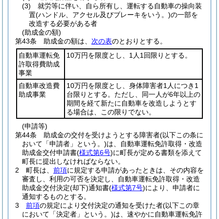
(3)
就労等に伴い、自ら所有し、運転する自動車の操向装
置
(ハンドル、アクセル及びブレーキをいう。)
の一部を
改造する必要がある者
(助成金の額)
第43条
助成金の額は、
次の表
のとおりとする。
自動車運転免
10万円を限度とし、1人1回限りとする。
許取得費助成
事業
自動車改造費
10万円を限度とし、身体障害者1人につき1
助成事業
台限りとする。ただし、同一人が6年以上の
期間を経て新たに自動車を改造しようとす
る場合は、この限りでない。
(申請等)
第44条
助成金の交付を受けようとする障害者
(以下この条に
おいて「申請者」という。)
は、自動車運転免許取得・改造
助成金交付申請書
(
様式第6号
)
に町長が定める書類を添えて
町長に提出しなければならない。
2
町長は、
前項
に規定する申請があったときは、その内容を
審査し、利用の可否を決定し、自動車運転免許取得・改造
助成金交付決定
(却下)
通知書
(
様式第7号
)
により、申請者に
通知するものとする。
3
前項
の規定により交付決定の通知を受けた者
(以下この章
において「決定者」という。)
は、速やかに自動車運転免許