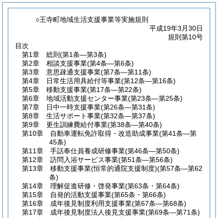
○王寺町地域生活支援事業等実施規則
平成19年3月30日
規則第10号
目次
第1章
総則
(第1条―第3条)
第2章
相談支援事業
(第4条―第6条)
第3章
意思疎通支援事業
(第7条―第11条)
第4章
日常生活用具給付等事業
(第12条―第16条)
第5章
移動支援事業
(第17条―第22条)
第6章
地域活動支援センター事業
(第23条―第25条)
第7章
日中一時支援事業
(第26条―第31条)
第8章
生活サポート事業
(第32条―第37条)
第9章
更生訓練費給付事業
(第38条―第40条)
第10章
自動車運転免許取得・改造助成事業
(第41条―第
45条)
第11章
手話奉仕員養成研修事業
(第46条―第50条)
第12章
訪問入浴サービス事業
(第51条―第56条)
第13章
移動支援事業(恒常的通院支援制度)
(第57条―第62
条)
第14章
理解促進研修・啓発事業
(第63条・第64条)
第15章
自発的活動支援事業
(第65条・第66条)
第16章
成年後見制度利用支援事業
(第67条―第68条)
第17章
成年後見制度法人後見支援事業
(第69条―第71条)