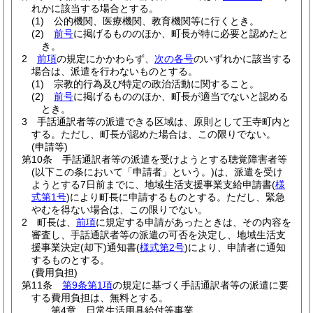
れかに該当する場合とする。
(1)
公的機関、医療機関、教育機関等に行くとき。
(2)
前号
に掲げるもののほか、町長が特に必要と認めたと
き。
2
前項
の規定にかかわらず、
次の各号
のいずれかに該当する
場合は、派遣を行わないものとする。
(1)
宗教的行為及び特定の政治活動に関すること。
(2)
前号
に掲げるもののほか、町長が適当でないと認める
とき。
3
手話通訳者等の派遣できる区域は、原則として王寺町内と
する。
ただし、町長が認めた場合は、この限りでない。
(申請等)
第10条
手話通訳者等の派遣を受けようとする聴覚障害者等
(以下この条において「申請者」という。)
は、派遣を受け
ようとする7日前までに、地域生活支援事業支給申請書
(
様
式第1号
)
により町長に申請するものとする。
ただし、緊急
やむを得ない場合は、この限りでない。
2
町長は、
前項
に規定する申請があったときは、その内容を
審査し、手話通訳者等の派遣の可否を決定し、地域生活支
援事業決定
(却下)
通知書
(
様式第2号
)
により、申請者に通知
するものとする。
(費用負担)
第11条
第9条第1項
の規定に基づく手話通訳者等の派遣に要
する費用負担は、無料とする。
第4章
日常生活用具給付等事業