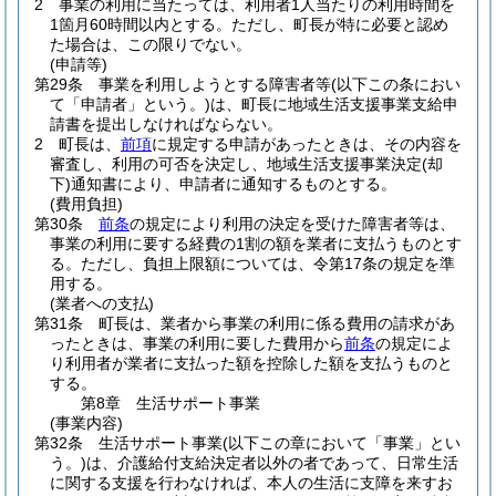
2
事業の利用に当たっては、利用者1人当たりの利用時間を
1箇月60時間以内とする。
ただし、町長が特に必要と認め
た場合は、この限りでない。
(申請等)
第29条
事業を利用しようとする障害者等
(以下この条におい
て「申請者」という。)
は、町長に地域生活支援事業支給申
請書を提出しなければならない。
2
町長は、
前項
に規定する申請があったときは、その内容を
審査し、利用の可否を決定し、地域生活支援事業決定
(却
下)
通知書により、申請者に通知するものとする。
(費用負担)
第30条
前条
の規定により利用の決定を受けた障害者等は、
事業の利用に要する経費の1割の額を業者に支払うものとす
る。
ただし、負担上限額については、令第17条の規定を準
用する。
(業者への支払)
第31条
町長は、業者から事業の利用に係る費用の請求があ
ったときは、事業の利用に要した費用から
前条
の規定によ
り利用者が業者に支払った額を控除した額を支払うものと
する。
第8章
生活サポート事業
(事業内容)
第32条
生活サポート事業
(以下この章において「事業」とい
う。)
は、介護給付支給決定者以外の者であって、日常生活
に関する支援を行わなければ、本人の生活に支障を来すお