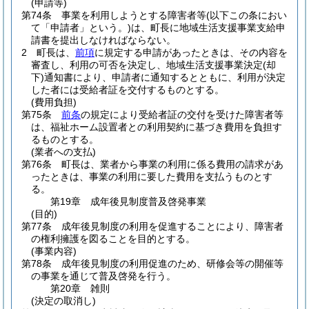
(申請等)
第74条
事業を利用しようとする障害者等
(以下この条におい
て「申請者」という。)
は、町長に地域生活支援事業支給申
請書を提出しなければならない。
2
町長は、
前項
に規定する申請があったときは、その内容を
審査し、利用の可否を決定し、地域生活支援事業決定
(却
下)
通知書により、申請者に通知するとともに、利用が決定
した者には受給者証を交付するものとする。
(費用負担)
第75条
前条
の規定により受給者証の交付を受けた障害者等
は、福祉ホーム設置者との利用契約に基づき費用を負担す
るものとする。
(業者への支払)
第76条
町長は、業者から事業の利用に係る費用の請求があ
ったときは、事業の利用に要した費用を支払うものとす
る。
第19章
成年後見制度普及啓発事業
(目的)
第77条
成年後見制度の利用を促進することにより、障害者
の権利擁護を図ることを目的とする。
(事業内容)
第78条
成年後見制度の利用促進のため、研修会等の開催等
の事業を通じて普及啓発を行う。
第20章
雑則
(決定の取消し)