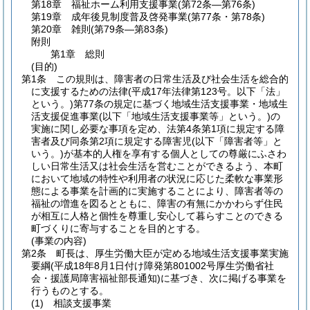
第18章
福祉ホーム利用支援事業
(第72条―第76条)
第19章
成年後見制度普及啓発事業
(第77条・第78条)
第20章
雑則
(第79条―第83条)
附則
第1章
総則
(目的)
第1条
この規則は、障害者の日常生活及び社会生活を総合的
に支援するための法律
(平成17年法律第123号。以下「法」
という。)
第77条の規定に基づく地域生活支援事業・地域生
活支援促進事業
(以下「地域生活支援事業等」という。)
の
実施に関し必要な事項を定め、法第4条第1項に規定する障
害者及び同条第2項に規定する障害児
(以下「障害者等」と
いう。)
が基本的人権を享有する個人としての尊厳にふさわ
しい日常生活又は社会生活を営むことができるよう、本町
において地域の特性や利用者の状況に応じた柔軟な事業形
態による事業を計画的に実施することにより、障害者等の
福祉の増進を図るとともに、障害の有無にかかわらず住民
が相互に人格と個性を尊重し安心して暮らすことのできる
町づくりに寄与することを目的とする。
(事業の内容)
第2条
町長は、厚生労働大臣が定める地域生活支援事業実施
要綱
(平成18年8月1日付け障発第801002号厚生労働省社
会・援護局障害福祉部長通知)
に基づき、次に掲げる事業を
行うものとする。
(1)
相談支援事業