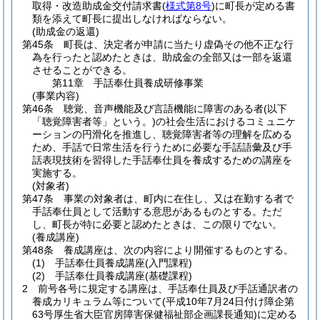
取得・改造助成金交付請求書
(
様式第8号
)
に町長が定める書
類を添えて町長に提出しなければならない。
(助成金の返還)
第45条
町長は、決定者が申請に当たり虚偽その他不正な行
為を行ったと認めたときは、助成金の全部又は一部を返還
させることができる。
第11章
手話奉仕員養成研修事業
(事業内容)
第46条
聴覚、音声機能及び言語機能に障害のある者
(以下
「聴覚障害者等」という。)
の社会生活におけるコミュニケ
ーションの円滑化を推進し、聴覚障害者等の理解を広める
ため、手話で日常生活を行うために必要な手話語彙及び手
話表現技術を習得した手話奉仕員を養成するための講座を
実施する。
(対象者)
第47条
事業の対象者は、町内に在住し、又は在勤する者で
手話奉仕員として活動する意思があるものとする。
ただ
し、町長が特に必要と認めたときは、この限りでない。
(養成講座)
第48条
養成講座は、次の内容により開催するものとする。
(1)
手話奉仕員養成講座
(入門課程)
(2)
手話奉仕員養成講座
(基礎課程)
2
前号各号に規定する講座は、手話奉仕員及び手話通訳者の
養成カリキュラム等について
(平成10年7月24日付け障企第
63号厚生省大臣官房障害保健福祉部企画課長通知)
に定める