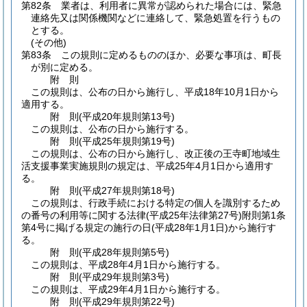
第82条
業者は、利用者に異常が認められた場合には、緊急
連絡先又は関係機関などに連絡して、緊急処置を行うもの
とする。
(その他)
第83条
この規則に定めるもののほか、必要な事項は、町長
が別に定める。
附
則
この規則は、公布の日から施行し、平成18年10月1日から
適用する。
附
則
(平成20年
規則第13号)
この規則は、公布の日から施行する。
附
則
(平成25年
規則第19号)
この規則は、公布の日から施行し、改正後の王寺町地域生
活支援事業実施規則の規定は、平成25年4月1日から適用す
る。
附
則
(平成27年
規則第18号)
この規則は、行政手続における特定の個人を識別するため
の番号の利用等に関する法律
(平成25年法律第27号)
附則第1条
第4号に掲げる規定の施行の日
(平成28年1月1日)
から施行す
る。
附
則
(平成28年
規則第5号)
この規則は、平成28年4月1日から施行する。
附
則
(平成29年
規則第3号)
この規則は、平成29年4月1日から施行する。
附
則
(平成29年
規則第22号)