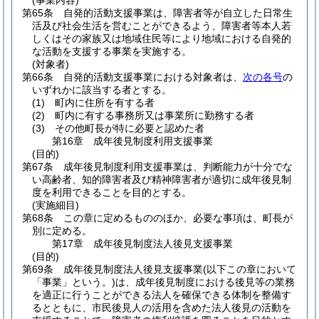
(事業内容)
第65条
自発的活動支援事業は、障害者等が自立した日常生
活及び社会生活を営むことができるよう、障害者等本人若
しくはその家族又は地域住民等により地域における自発的
な活動を支援する事業を実施する。
(対象者)
第66条
自発的活動支援事業における対象者は、
次の各号
の
いずれかに該当する者とする。
(1)
町内に住所を有する者
(2)
町内に有する事務所又は事業所に勤務する者
(3)
その他町長が特に必要と認めた者
第16章
成年後見制度利用支援事業
(目的)
第67条
成年後見制度利用支援事業は、判断能力が十分でな
い高齢者、知的障害者及び精神障害者が適切に成年後見制
度を利用できることを目的とする。
(実施細目)
第68条
この章に定めるもののほか、必要な事項は、町長が
別に定める。
第17章
成年後見制度法人後見支援事業
(目的)
第69条
成年後見制度法人後見支援事業
(以下この章において
「事業」という。)
は、成年後見制度における後見等の業務
を適正に行うことができる法人を確保できる体制を整備す
るとともに、市民後見人の活用を含めた法人後見の活動を