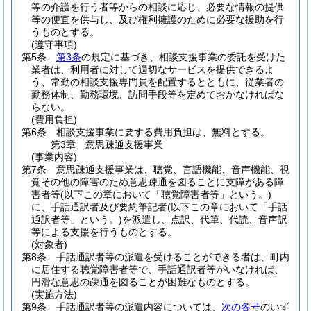
等の介護を行う者等からの相談に応じ、必要な情報の提供
等の便宜を供与し、及び権利擁護のために必要な援助を行
うものとする。
(遵守事項)
第5条
第3条
の規定に基づき、相談支援事業の委託を受けた
業者は、利用者に対して適切なサービスを提供できるよ
う、常勤の相談支援専門員を配置するとともに、従業者の
勤務体制、勤務環境、訪問手段等を定めておかなければな
らない。
(費用負担)
第6条
相談支援事業に要する費用負担は、無料とする。
第3章
意思疎通支援事業
(事業内容)
第7条
意思疎通支援事業は、聴覚、言語機能、音声機能、視
覚その他の障害のため意思疎通を図ることに支障がある障
害者等
(以下この章において「聴覚障害者等」という。)
に、手話通訳者及び要約筆記者
(以下この章において「手話
通訳者等」という。)
を派遣し、点訳、代筆、代読、音声訳
等による支援を行うものとする。
(対象者)
第8条
手話通訳者等の派遣を受けることができる者は、町内
に居住する聴覚障害者等で、手話通訳者等がいなければ、
円滑な意思の疎通を図ることが困難なものとする。
(実施方法)
第9条
手話通訳者等の派遣内容については、
次の各号
のいず