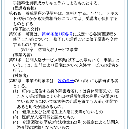
手話奉仕員養成カリキュラムによるものとする。
(受講者負担)
第49条
養成講座の受講料は、無料とする。
ただし、テキス
ト代等にかかる実費相当分については、受講者が負担する
ものとする。
(修了証の交付)
第50条
町長は、
第48条第1項各号
に規定する各講習課程を
修了した者について、修了した課程ごとに修了証書を交付
するものとする。
第12章
訪問入浴サービス事業
(事業内容)
第51条
訪問入浴サービス事業
(以下この章おいて「事業」と
いう。)
は、訪問により居宅において入浴サービスの提供を
行う。
(対象者)
第52条
事業の対象者は、
次の各号
のいずれにも該当する者
とする。
(1)
町内に居住する身体障害者若しくは身体障害児で、寝
たきり等の理由により外出や通所施設の利用が制限され
ている居宅において家族等の介護を得ても入浴が困難で
あると町長が認めるもの。
(2)
健康上及び公衆衛生上入浴に支障がないもの
(3)
医師が入浴可能と認めたもの
(4)
介護保険法
(平成9年法律第123号)
の規定による訪問入
浴介護の対象とならないもの