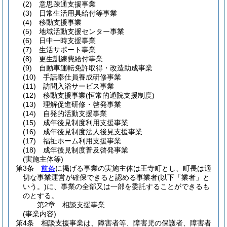
(2)
意思疎通支援事業
(3)
日常生活用具給付等事業
(4)
移動支援事業
(5)
地域活動支援センター事業
(6)
日中一時支援事業
(7)
生活サポート事業
(8)
更生訓練費給付事業
(9)
自動車運転免許取得・改造助成事業
(10)
手話奉仕員養成研修事業
(11)
訪問入浴サービス事業
(12)
移動支援事業
(恒常的通院支援制度)
(13)
理解促進研修・啓発事業
(14)
自発的活動支援事業
(15)
成年後見制度利用支援事業
(16)
成年後見制度法人後見支援事業
(17)
福祉ホーム利用支援事業
(18)
成年後見制度普及啓発事業
(実施主体等)
第3条
前条
に掲げる事業の実施主体は王寺町とし、町長は適
切な事業運営が確保できると認める事業者
(以下「業者」と
いう。)
に、事業の全部又は一部を委託することができるも
のとする。
第2章
相談支援事業
(事業内容)
第4条
相談支援事業は、障害者等、障害児の保護者、障害者