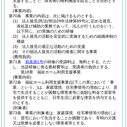
支援することで、障害者の権利擁護を図ることを目的とす
る。
(事業内容)
第70条
事業の内容は、次に掲げるものとする。
(1)
法人後見
(民法
(明治29年法律第89号)
に定める後見、
保佐及び補助の業務であって、法人が行うものをいう。
以下同じ。)
の実施のための研修
(2)
法人後見の活動を安定的に実施するための組織体制の
構築
(3)
法人後見の適正な活動のための支援
(4)
その他法人後見の活動の推進に関する事業
(費用負担)
第71条
前条第1号
の研修の受講料は、無料とする。
ただ
し、当該研修に係る教材費等は、受講者の負担とする。
第18章
福祉ホーム利用支援事業
(事業内容)
第72条
福祉ホーム利用支援事業
(以下この章において「事
業」という。)
は、家庭環境、住宅事情等の理由により、居
宅で生活することが困難な障害者等に低額な料金で居室等
を提供するとともに、日常生活に必要な便宜を供与するも
のとする。
(対象者)
第73条
事業の対象者は、家庭環境、住宅事情等の理由によ
り、居宅において生活することが困難であり、常時の介護
又は医療を必要としない障害者等とする。