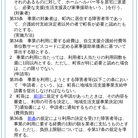
それのあるものに対して、ホームヘルパー等を居宅に派遣
し、必要な支援
(生活支援及び家事援助をいう。)
を行う。
(対象者)
第33条
事業の対象者は、町内に居住する障害者等であっ
て、介護給付支給決定者以外の者で町長が必要と認めたも
のとする。
(実施方法)
第34条
事業の利用に要する経費は、自立支援介護給付費等
単位数サービスコードに定める家事援助単価表に基づいて
算出する額とする。
2
事業の利用に当たっては、利用者1人当たりの利用回数を
週に1回以内とする。
ただし、町長が特に必要と認めた場合
は、この限りでない。
(申請等)
第35条
事業を利用しようとする障害者等
(以下この条におい
て「申請者」という。)
は、町長に地域生活支援事業支給申
請書を提出しなければならない。
2
町長は、
前項
に規定する申請があったときは、その内容を
審査し、利用の可否を決定し、地域生活支援事業決定
(却
下)
通知書により、申請者に通知するものとする。
(費用負担)
第36条
前条
の規定により利用の決定を受けた障害者等は、
事業の利用に要する経費の1割の額を業者に支払うものとす
る。
ただし、負担上限額については、令第17条の規定を準
用する。