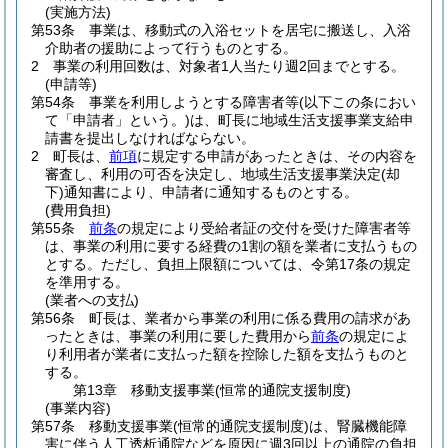
(実施方法)
第53条
事業は、移動式の入浴セットを居宅に搬送し、入浴
介助者の援助によって行うものとする。
2
事業の利用回数は、対象者1人当たり週2回までとする。
(申請等)
第54条
事業を利用しようとする障害者等
(以下この条におい
て「申請者」という。)
は、町長に地域生活支援事業支給申
請書を提出しなければならない。
2
町長は、
前項
に規定する申請があったときは、その内容を
審査し、利用の可否を決定し、地域生活支援事業決定
(却
下)
通知書により、申請者に通知するものとする。
(費用負担)
第55条
前条
の規定により受給者証の交付を受けた障害者等
は、事業の利用に要する経費の1割の額を業者に支払うもの
とする。
ただし、負担上限額については、令第17条の規定
を準用する。
(業者への支払)
第56条
町長は、業者から事業の利用に係る費用の請求があ
ったときは、事業の利用に要した費用から
前条
の規定によ
り利用者が業者に支払った額を控除した額を支払うものと
する。
第13章
移動支援事業(恒常的通院支援制度)
(事業内容)
第57条
移動支援事業
(恒常的通院支援制度)
は、腎臓機能障
害に伴う人工透析通院などを原因に週3回以上の通院の負担