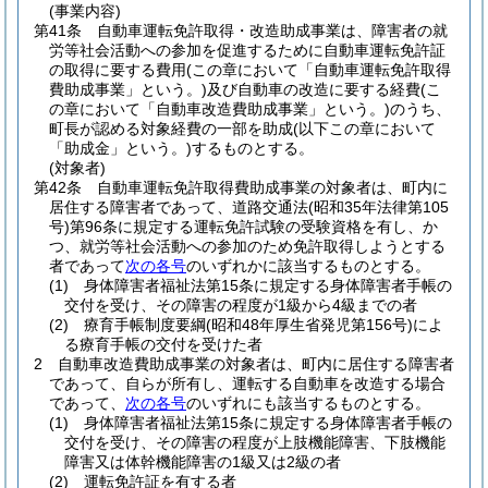
(事業内容)
第41条
自動車運転免許取得・改造助成事業は、障害者の就
労等社会活動への参加を促進するために自動車運転免許証
の取得に要する費用
(この章において「自動車運転免許取得
費助成事業」という。)
及び自動車の改造に要する経費
(こ
の章において「自動車改造費助成事業」という。)
のうち、
町長が認める対象経費の一部を助成
(以下この章において
「助成金」という。)
するものとする。
(対象者)
第42条
自動車運転免許取得費助成事業の対象者は、町内に
居住する障害者であって、道路交通法
(昭和35年法律第105
号)
第96条に規定する運転免許試験の受験資格を有し、か
つ、就労等社会活動への参加のため免許取得しようとする
者であって
次の各号
のいずれかに該当するものとする。
(1)
身体障害者福祉法第15条に規定する身体障害者手帳の
交付を受け、その障害の程度が1級から4級までの者
(2)
療育手帳制度要綱
(昭和48年厚生省発児第156号)
によ
る療育手帳の交付を受けた者
2
自動車改造費助成事業の対象者は、町内に居住する障害者
であって、自らが所有し、運転する自動車を改造する場合
であって、
次の各号
のいずれにも該当するものとする。
(1)
身体障害者福祉法第15条に規定する身体障害者手帳の
交付を受け、その障害の程度が上肢機能障害、下肢機能
障害又は体幹機能障害の1級又は2級の者
(2)
運転免許証を有する者