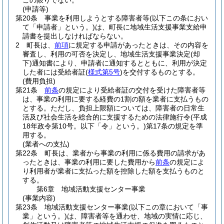
この限りでない。
(申請等)
第20条
事業を利用しようとする障害者等
(以下この条におい
て「申請者」という。)
は、町長に地域生活支援事業支給申
請書を提出しなければならない。
2
町長は、
前項
に規定する申請があったときは、その内容を
審査し、利用の可否を決定し、地域生活支援事業決定
(却
下)
通知書により、申請者に通知するとともに、利用が決定
した者には受給者証
(
様式第5号
)
を交付するものとする。
(費用負担)
第21条
前条
の規定により受給者証の交付を受けた障害者等
は、事業の利用に要する経費の1割の額を業者に支払うもの
とする。
ただし、負担上限額については、障害者の日常生
活及び社会生活を総合的に支援するための法律施行令
(平成
18年政令第10号。以下「令」という。)
第17条の規定を準
用する。
(業者への支払)
第22条
町長は、業者から事業の利用に係る費用の請求があ
ったときは、事業の利用に要した費用から
前条
の規定によ
り利用者が業者に支払った額を控除した額を支払うものと
する。
第6章
地域活動支援センター事業
(事業内容)
第23条
地域活動支援センター事業
(以下この章において「事
業」という。)
は、障害者等を通わせ、地域の実情に応じ、