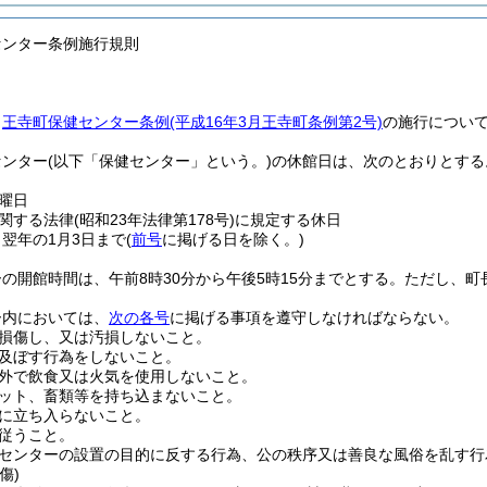
センター条例施行規則
、
王寺町保健センター条例
(平成16年3月王寺町条例第2号)
の施行につい
センター
(以下「保健センター」という。)
の休館日は、次のとおりとする
曜日
関する法律
(昭和23年法律第178号)
に規定する休日
ら翌年の1月3日まで
(
前号
に掲げる日を除く。)
の開館時間は、午前8時30分から午後5時15分までとする。
ただし、町
ー内においては、
次の各号
に掲げる事項を遵守しなければならない。
損傷し、又は汚損しないこと。
及ぼす行為をしないこと。
外で飲食又は火気を使用しないこと。
ット、畜類等を持ち込まないこと。
に立ち入らないこと。
従うこと。
センターの設置の目的に反する行為、公の秩序又は善良な風俗を乱す行
傷)