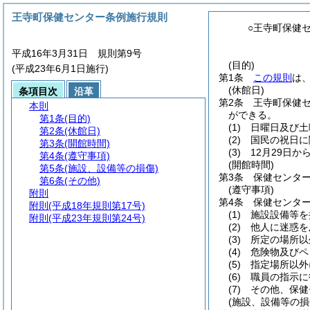
王寺町保健センター条例施行規則
○王寺町保健
平成16年3月31日 規則第9号
(目的)
(平成23年6月1日施行)
第1条
この規則
は
(休館日)
条項目次
沿革
第2条
王寺町保健
本則
ができる。
第1条
(目的)
(1)
日曜日及び土
第2条
(休館日)
(2)
国民の祝日に
第3条
(開館時間)
(3)
12月29日か
第4条
(遵守事項)
(開館時間)
第5条
(施設、設備等の損傷)
第3条
保健センター
第6条
(その他)
(遵守事項)
附則
第4条
保健センタ
附則
(平成18年規則第17号)
(1)
施設設備等を
附則
(平成23年規則第24号)
(2)
他人に迷惑を
(3)
所定の場所以
(4)
危険物及びペ
(5)
指定場所以外
(6)
職員の指示に
(7)
その他、保健
(施設、設備等の損