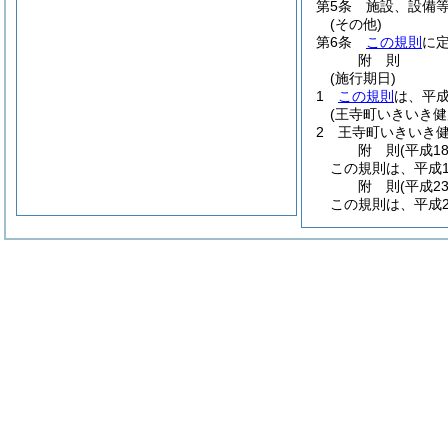
第5条
施設、設備
(その他)
第6条
この規則
に
附
則
(施行期日)
1
この規則
は、平成
(王寺町いきいき
2
王寺町いきいき
附
則
(平成1
この規則は、平成1
附
則
(平成2
この規則は、平成2