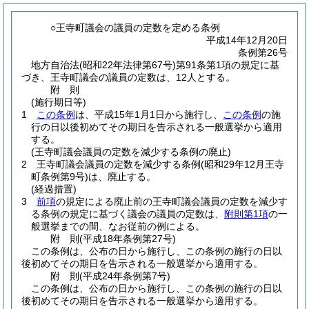
○王寺町議会の議員の定数を定める条例
平成14年12月20日
条例第26号
地方自治法
(昭和22年法律第67号)
第91条第1項の規定に基
づき、王寺町議会の議員の定数は、12人とする。
附
則
(施行期日等)
1
この条例
は、平成15年1月1日から施行し、
この条例
の施
行の日以後初めてその期日を告示される一般選挙から適用
する。
(王寺町議会議員の定数を減少する条例の廃止)
2
王寺町議会議員の定数を減少する条例
(昭和29年12月王寺
町条例第9号)
は、廃止する。
(経過措置)
3
前項
の規定による廃止前の王寺町議会議員の定数を減少す
る条例の規定に基づく議会の議員の定数は、
附則第1項
の一
般選挙までの間、なお従前の例による。
附
則
(平成18年
条例第27号)
この条例は、公布の日から施行し、この条例の施行の日以
後初めてその期日を告示される一般選挙から適用する。
附
則
(平成24年
条例第7号)
この条例は、公布の日から施行し、この条例の施行の日以
後初めてその期日を告示される一般選挙から適用する。