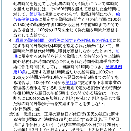
勤務時間を超えてした勤務の時間が1箇月について60時間
を超えた職員には、その60時間を超えて勤務した全時間に
対して、
第1項
の規定にかかわらず、勤務1時間につき、
給
与条例第13条
に規定する勤務1時間当たりの給与額に100分
の150
(その勤務が午後10時から翌日の午前5時までの間で
ある場合は、100分の175)
を乗じて得た額を時間外勤務手
当として支給する。
4
職員の勤務時間、休暇等に関する条例第8条の4第1項
に規
定する時間外勤務代休時間を指定された場合において、当
該時間外勤務代休時間に職員が勤務しなかったときは、
前
項
に規定する60時間を超えて勤務した全時間のうち当該時
間外勤務代休時間の指定に代えられた時間外勤務手当の支
給に係る時間に対しては、当該時間1時間につき、
給与条例
第13条
に規定する勤務1時間当たりの給与額に100分の
150
(その時間が午後10時から翌日の午前5時までの間であ
る場合は、100分の175)
から
第1項
に規定する下水道事業の
管理者の権限を有する町長が規則で定める割合
(その時間が
午後10時から翌日の午前5時までの間である場合は、その
割合に100分の25を加算した割合)
を減じた割合を乗じて得
た額の時間外勤務手当を支給することを要しない。
(休日勤務手当)
第9条
職員には、正規の勤務日が休日等
(国民の祝日に関す
る法律
(昭和23年法律第178号)
に規定する休日
(以下「祝日
法による休日」という。)
及び年末年始の休日
(12月29日か
ら翌年1月3日までの日をいい、祝日法による休日を除く。)