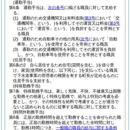
(通勤手当)
第6条
通勤手当は、
次の各号
に掲げる職員に対して支給す
る。
(1)
通勤のため交通機関又は有料道路
(
第3号
において「交
通機関等」という。)
を利用してその運賃又は料金
(
第3号
において「運賃等」という。)
を負担することを常例とす
る職員
(2)
通勤のため自動車その他の用具
(
次号
において「自動
車等」という。)
を使用することを常例とする職員
(3)
通勤のため交通機関等を利用してその運賃等を負担
し、かつ、自動車等を使用することを常例とする職員
(住居手当)
第6条の2
自ら居住するため住宅
(貸間を含む。)
を借り受
け、家賃
(使用料を含む。以下同じ。)
を支払っている職員
で下水道事業の管理者の権限を有する町長が定めるものに
住居手当を支給する。
(特殊勤務手当)
第7条
特殊勤務手当は、著しく危険、不快、不健康又は困難
な勤務その他著しく特殊な勤務で、給与上特別の考慮を必
要とし、かつ、その特殊性を給料で考慮することが適当で
ないと認められるものに従事する職員に対して支給する。
(時間外勤務手当)
第8条
正規の勤務時間を超えて勤務することを命ぜられた職
員には、正規の勤務時間を超えて勤務した全時間に対し
て、勤務1時間につき、
一般職の職員の給与に関する条例