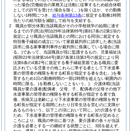
った場合
(労働組合の業務又は活動に従事するため組合休暇
としての許可を受けた場合を除く。)
を除くほか、その勤務
しない1時間につき、
給与条例第13条
に規定する勤務1時間
当たりの給与額を減額して給与を支給する。
2
職員が部分休業
(当該職員がその小学校就学の始期に達す
るまでの子
(民法
(明治29年法律第89号)
第817条の2第1項の
規定により職員が当該職員との間における同項に規定する
特別養子縁組の成立について家庭裁判所に請求した者
(当該
請求に係る家事審判事件が裁判所に係属している場合に限
る。)
であって、当該職員が現に監護するもの、児童福祉法
(昭和22年法律第164号)
第27条第1項第3号の規定により同
法第6条の4第2号に規定する養子縁組里親である職員に委
託されている児童その他これらに準ずる者として下水道事
業の管理者の権限を有する町長が指定する者を含む。)
を養
育するため1日の勤務時間の一部
(2時間を超えない範囲内の
時間に限る。)
を勤務しないことをいう。)
、介護休暇
(当該
職員が要介護者
(配偶者、父母、子、配偶者の父母その他下
水道事業の管理者の権限を有する町長が指定する者で負
傷、疾病又は老齢により下水道事業の管理者の権限を有す
る町長が指定する期間にわたり日常生活を営むのに支障が
あるものをいう。以下この項において同じ。)
の介護をする
ため、下水道事業の管理者の権限を有する町長が定めると
ころにより、職員の申出に基づき、要介護者の各々が当該
介護を必要とする一の継続する状態ごとに、3回を超えず、