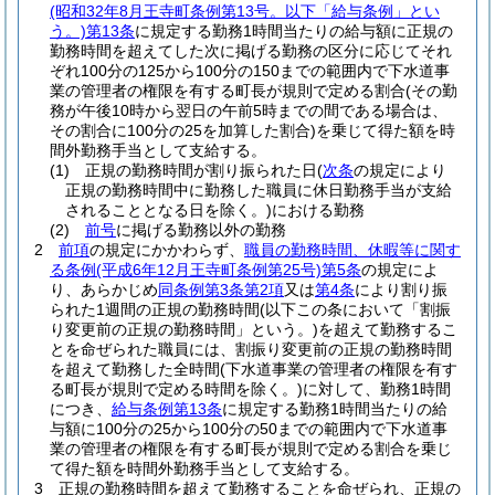
(昭和32年8月王寺町条例第13号。以下「給与条例」とい
う。)
第13条
に規定する勤務1時間当たりの給与額に正規の
勤務時間を超えてした次に掲げる勤務の区分に応じてそれ
ぞれ100分の125から100分の150までの範囲内で下水道事
業の管理者の権限を有する町長が規則で定める割合
(その勤
務が午後10時から翌日の午前5時までの間である場合は、
その割合に100分の25を加算した割合)
を乗じて得た額を時
間外勤務手当として支給する。
(1)
正規の勤務時間が割り振られた日
(
次条
の規定により
正規の勤務時間中に勤務した職員に休日勤務手当が支給
されることとなる日を除く。)
における勤務
(2)
前号
に掲げる勤務以外の勤務
2
前項
の規定にかかわらず、
職員の勤務時間、休暇等に関す
る条例
(平成6年12月王寺町条例第25号)
第5条
の規定によ
り、あらかじめ
同条例第3条第2項
又は
第4条
により割り振
られた1週間の正規の勤務時間
(以下この条において「割振
り変更前の正規の勤務時間」という。)
を超えて勤務するこ
とを命ぜられた職員には、割振り変更前の正規の勤務時間
を超えて勤務した全時間
(下水道事業の管理者の権限を有す
る町長が規則で定める時間を除く。)
に対して、勤務1時間
につき、
給与条例第13条
に規定する勤務1時間当たりの給
与額に100分の25から100分の50までの範囲内で下水道事
業の管理者の権限を有する町長が規則で定める割合を乗じ
て得た額を時間外勤務手当として支給する。
3
正規の勤務時間を超えて勤務することを命ぜられ、正規の