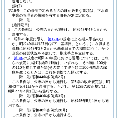
適用しない。
(委任)
第19条
この条例で定めるもののほか必要な事項は、下水道
事業の管理者の権限を有する町長が別に定める。
附
則
(施行期日)
1
この条例は、公布の日から施行し、昭和43年4月1日から
適用する。
2
昭和49年度に限り、
第12条
の規定による期末手当のほ
か、昭和49年4月27日
(以下「基準日」という。)
に在職する
職員に昭和49年3月2日から基準日までの期間に応じ、かつ
企業の経営状況を考慮して、期末手当を支給する。
3
第3条
の規定の昭和49年度における適用については、これ
らの規定に掲げる給料月額は、いずれも、その額に100分
の110を乗じて得た額
(その乗じて得た額に100円未満の端
数を生じたときは、これを切捨てた額)
とする。
附
則
(昭和44年
条例第2号)
この条例は、公布の日から施行し、第6条の改正規定は、昭
和43年5月1日から適用する。
ただし、第12条の改正規定は、
昭和44年4月1日から施行する。
附
則
(昭和46年
条例第3号)
この条例は、公布の日から施行し、昭和45年5月1日から適
用する。
附
則
(昭和48年
条例第20号)
この条例は、公布の日から施行する。