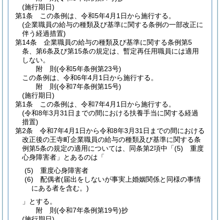
(施行期日)
第1条
この条例は、令和5年4月1日から施行する。
(企業職員の給与の種類及び基準に関する条例の一部改正に
伴う経過措置)
第14条
企業職員の給与の種類及び基準に関する条例第5
条、第6条及び第15条の規定は、暫定再任用職員には適用
しない。
附
則
(令和5年
条例第23号)
この条例は、令和6年4月1日から施行する。
附
則
(令和7年
条例第15号)
(施行期日)
第1条
この条例は、令和7年4月1日から施行する。
(令和8年3月31日までの間における扶養手当に関する経過
措置)
第2条
令和7年4月1日から令和8年3月31日までの間における
改正後の王寺町企業職員の給与の種類及び基準に関する条
例第5条の規定の適用については、同条第2項中「
(5)
重度
心身障害者」とあるのは「
(5)
重度心身障害者
(6)
配偶者
(届出をしないが事実上婚姻関係と同様の事情
にある者を含む。)
」とする。
附
則
(令和7年
条例第19号)
抄
(施行期日)