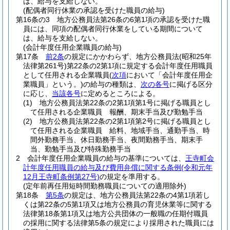
は、給与を支給しない。
(配偶者同行休業の承認を受けた職員の給与)
第16条の3
地方公務員法第26条の6第1項の承認を受けた職
員には、同項の配偶者同行休業をしている期間について
は、給与を支給しない。
(会計年度任用企業職員の給与)
第17条
前2条
の規定にかかわらず、地方公務員法
(昭和25年
法律第261号)
第22条の2第1項に規定する会計年度任用職員
として任用される企業職員
(
次項
において「会計年度任用企
業職員」という。)
の給与の種類は、
次の各号
に掲げる区分
に応じ、
当該各号
に定めるところによる。
(1)
地方公務員法第22条の2第1項第1号に掲げる職員とし
て任用される企業職員 報酬、期末手当及び勤勉手当
(2)
地方公務員法第22条の2第1項第2号に掲げる職員とし
て任用される企業職員 給料、地域手当、通勤手当、時
間外勤務手当、休日勤務手当、夜間勤務手当、期末手
当、勤勉手当及び特殊勤務手当
2
会計年度任用企業職員の給与の基準については、
王寺町会
計年度任用職員の給与及び費用弁償に関する条例
(令和元年
12月王寺町条例第27号)
の規定を準用する。
(定年前再任用短時間勤務職員についての適用除外)
第18条
第5条
の規定は、地方公務員法第22条の4第1項若し
くは第22条の5第1項又は地方公務員の育児休業等に関する
法律第18条第1項又は地方公共団体の一般職の任期付職員
の採用に関する法律第5条の規定により採用された職員には