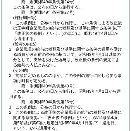
附
則
(昭和49年
条例第24号)
この条例は、公布の日から施行する。
附
則
(昭和49年
条例第27号)
(施行期日等)
1
この条例は、公布の日から施行し、この条例による改正後
の王寺町企業職員の給与の種類及び基準に関する条例
(以下
「改正後の条例」という。)
の規定は、昭和49年4月1日か
ら適用する。
(給与の内払)
2
企業職員の給与の種類及び基準に関する条例の適用を受け
る職員が改正前の条例に基づいて、昭和49年4月1日以降の
分として、支給を受けた給与は、改正後の条例の規定によ
る給与の内払とみなす。
(その他)
3
前項に定めるもののほか、この条例の施行に関し必要な事
項は町長が定める。
附
則
(昭和49年
条例第49号)
この条例は、公布の日から施行し、昭和49年4月1日から適
用する。
附
則
(昭和50年
条例第26号)
1
この条例は、公布の日から施行する。
2
この条例による改正後の企業職員の給与の種類及び基準に
関する条例
(以下「改正後の条例」という。)
第14条第4項、
第5項及び第6項の規定は昭和50年4月1日
(以下「適用日」
という。)
から適用する。