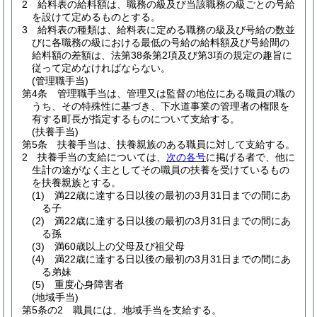
2
給料表の給料額は、職務の級及び当該職務の級ごとの号給
を設けて定めるものとする。
3
給料表の種類は、給料表に定める職務の級及び号給の数並
びに各職務の級における最低の号給の給料額及び号給間の
給料額の差額は、法第38条第2項及び第3項の規定の趣旨に
従って定めなければならない。
(管理職手当)
第4条
管理職手当は、管理又は監督の地位にある職員の職の
うち、その特殊性に基づき、下水道事業の管理者の権限を
有する町長が指定するものについて支給する。
(扶養手当)
第5条
扶養手当は、扶養親族のある職員に対して支給する。
2
扶養手当の支給については、
次の各号
に掲げる者で、他に
生計の途がなく主としてその職員の扶養を受けているもの
を扶養親族とする。
(1)
満22歳に達する日以後の最初の3月31日までの間にあ
る子
(2)
満22歳に達する日以後の最初の3月31日までの間にあ
る孫
(3)
満60歳以上の父母及び祖父母
(4)
満22歳に達する日以後の最初の3月31日までの間にあ
る弟妹
(5)
重度心身障害者
(地域手当)
第5条の2
職員には、地域手当を支給する。