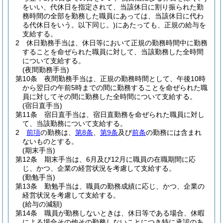
をいい、代休日を指定されて、当該休日に割り振られた勤
務時間の全部を勤務した職員にあっては、当該休日に代わ
る代休日をいう。以下同じ。)
にあたっても、正規の給与を
支給する。
2
休日勤務手当は、休日等において正規の勤務時間中に勤務
することを命ぜられた職員に対して、当該勤務した全時間
について支給する。
(夜間勤務手当)
第10条
夜間勤務手当は、正規の勤務時間として、午後10時
から翌日の午前5時までの間に勤務することを命ぜられた職
員に対してその間に勤務した全時間について支給する。
(宿日直手当)
第11条
宿日直手当は、宿日直勤務を命ぜられた職員に対し
て、当該勤務について支給する。
2
前項
の勤務は、
第8条
、
第9条
及び
前条
の勤務には含まれ
ないものとする。
(期末手当)
第12条
期末手当は、6月及び12月に職員の在職期間に応
じ、かつ、企業の経営状況を考慮して支給する。
(勤勉手当)
第13条
勤勉手当は、職員の勤務成績に応じ、かつ、企業の
経営状況を考慮して支給する。
(給与の減額)
第14条
職員が勤務しないときは、休日等である場合、休暇
による場合その他その勤務しないことにつき特に承認のあ