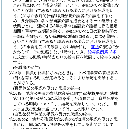
かつ、通算して6月を超えない範囲内で指定する期間
(以下
この項において「指定期間」という。)
内において勤務しな
いことが相当であると認められる場合における休暇をい
う。)
又は介護時間
(当該職員が要介護者の介護をするた
め、要介護者の各々が当該介護を必要とする一の継続する
状態ごとに、連続する3年の期間
(当該要介護者に係る指定
期間と重複する期間を除く。)
内において1日の勤務時間の
一部
(2時間を超えない範囲内の時間に限る。)
につき勤務し
ないことが相当であると認められる場合における休暇をい
う。)
の承認を受けて勤務しない場合には、
前項
の規定にか
かわらず、その勤務しない1時間につき、
給与条例第13条
に規定する勤務1時間当たりの給与額を減額して給与を支給
する。
(休職者の給与)
第15条
職員が休職にされたときは、下水道事業の管理者の
権限を有する町長が定めるところにより給与を支給するこ
とができる。
(育児休業の承認を受けた職員の給与)
第16条
地方公務員の育児休業等に関する法律
(平成3年法律
第110号)
第2条第1項の承認を受けた職員には、育児休業を
している時間については、給与を支給しない。
ただし、期
末手当及び勤勉手当については、この限りでない。
(自己啓発等休業の承認を受けた職員の給与)
第16条の2
地方公務員法第26条の5第1項の承認を受けた職
員には、同項の自己啓発等休業をしている期間について