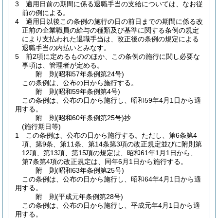
3
適用日前の期間に係る退職手当の支給については、なお従
前の例による。
4
適用日以後この条例の施行の日の前日までの期間に係る改
正前の企業職員の給与の種類及び基準に関する条例の規定
により支払われた退職手当は、改正後の条例の規定による
退職手当の内払いとみなす。
5
前2項に定めるもののほか、この条例の施行に関し必要な
事項は、管理者が定める。
附
則
(昭和57年
条例第24号)
この条例は、公布の日から施行する。
附
則
(昭和59年
条例第4号)
この条例は、公布の日から施行し、昭和59年4月1日から適
用する。
附
則
(昭和60年
条例第25号)
抄
(施行期日等)
1
この条例は、公布の日から施行する。
ただし、第6条第4
項、第9条、第11条、第14条第3項の改正規定並びに附則第
12項、第13項、第15項の規定は、昭和61年1月1日から、
第7条第4項の改正規定は、同年6月1日から施行する。
附
則
(昭和63年
条例第25号)
この条例は、公布の日から施行し、昭和64年4月1日から適
用する。
附
則
(平成元年
条例第28号)
この条例は、公布の日から施行し、平成元年4月1日から適
用する。