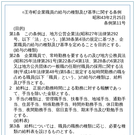
○王寺町企業職員の給与の種類及び基準に関する条例
昭和43年2月25日
条例第11号
(目的)
第1条
この条例は、地方公営企業法
(昭和27年法律第292
号。以下「法」という。)
第38条第4項の規定に基づき、企
業職員の給与の種類及び基準を定めることを目的とする。
(給与の種類)
第2条
企業職員で、常時勤務を要するもの及び地方公務員法
(昭和25年法律第261号)
第22条の4第1項、第28条の6第2項
又は地方公共団体の一般職の任期付職員の採用に関する法
律
(平成14年法律第48号)
第5条に規定する短時間勤務の職を
占める職員
(以下「職員」という。)
の給与の種類は、給料
及び手当とする。
2
給料は、正規の勤務時間による勤務に対する報酬であっ
て、手当を除いた金額とする。
3
手当の種類は、管理職手当、扶養手当、地域手当、通勤手
当、住居手当、特殊勤務手当、時間外勤務手当、休日勤務
手当、夜間勤務手当、宿日直手当、期末手当及び勤勉手当
とする。
(給料表)
第3条
給料については、職員の職務の種類に応じ、必要な種
類の給料表を設けるものとする。