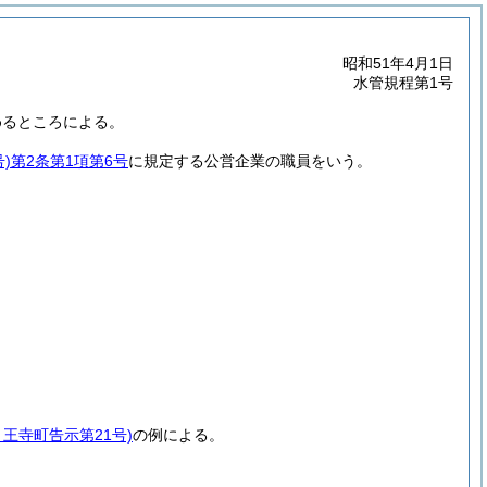
昭和51年4月1日
水管規程第1号
めるところによる。
)
第2条第1項第6号
に規定する公営企業の職員をいう。
月王寺町告示第21号)
の例による。