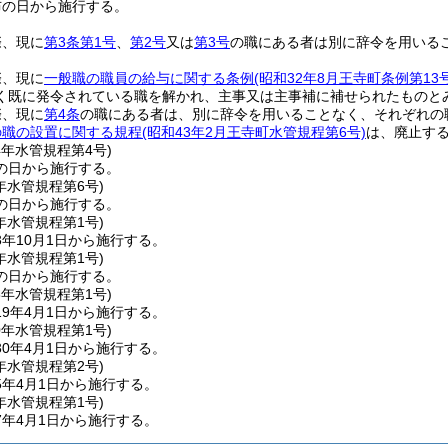
布の日から施行する。
際、現に
第3条第1号
、
第2号
又は
第3号
の職にある者は別に辞令を用いる
際、現に
一般職の職員の給与に関する条例
(昭和32年8月王寺町条例第13号
く既に発令されている職を解かれ、主事又は主事補に補せられたものと
際、現に
第4条
の職にある者は、別に辞令を用いることなく、それぞれの
の職の設置に関する規程
(昭和43年2月王寺町水管規程第6号)
は、廃止す
4年
水管規程第4号)
の日から施行する。
年
水管規程第6号)
の日から施行する。
年
水管規程第1号)
年10月1日から施行する。
年
水管規程第1号)
の日から施行する。
8年
水管規程第1号)
9年4月1日から施行する。
0年
水管規程第1号)
0年4月1日から施行する。
年
水管規程第2号)
5年4月1日から施行する。
年
水管規程第1号)
7年4月1日から施行する。