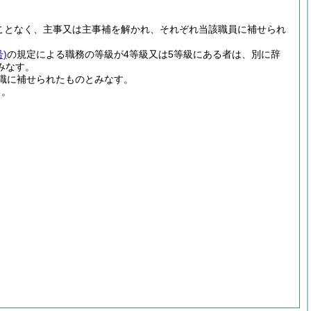
ことなく、主事又は主事補を解かれ、それぞれ当該職員に補せられ
)
の規定による職務の等級が4等級又は5等級にある者は、別に辞
みなす。
職に補せられたものとみなす。
る。