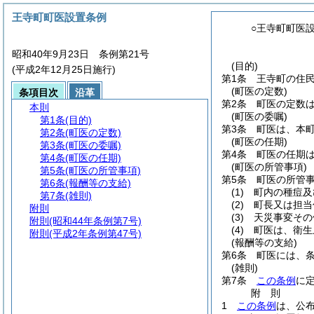
王寺町町医設置条例
○王寺町町医
昭和40年9月23日 条例第21号
(目的)
(平成2年12月25日施行)
第1条
王寺町の住
(町医の定数)
条項目次
沿革
第2条
町医の定数は
本則
(町医の委嘱)
第1条
(目的)
第3条
町医は、本
第2条
(町医の定数)
(町医の任期)
第3条
(町医の委嘱)
第4条
町医の任期は
第4条
(町医の任期)
(町医の所管事項)
第5条
(町医の所管事項)
第5条
町医の所管
第6条
(報酬等の支給)
(1)
町内の種痘及
第7条
(雑則)
(2)
町長又は担当
附則
(3)
天災事変その
附則
(昭和44年条例第7号)
(4)
町医は、衛生
附則
(平成2年条例第47号)
(報酬等の支給)
第6条
町医には、
(雑則)
第7条
この条例
に
附
則
1
この条例
は、公