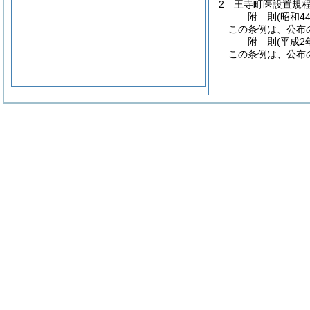
2
王寺町医設置規
附
則
(昭和4
この条例は、公布
附
則
(平成2
この条例は、公布