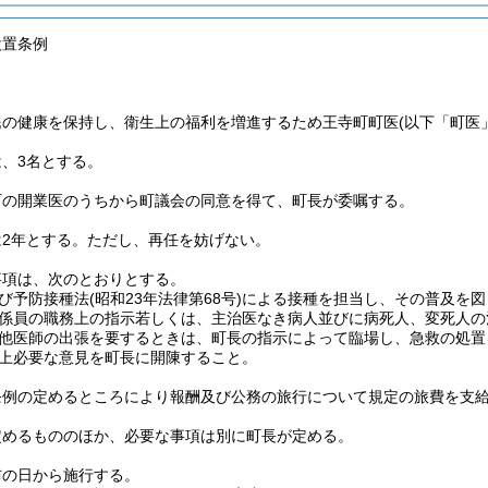
設置条例
民の健康を保持し、衛生上の福利を増進するため王寺町町医
(以下「町医
、3名とする。
町の開業医のうちから町議会の同意を得て、町長が委嘱する。
2年とする。
ただし、再任を妨げない。
事項は、次のとおりとする。
び予防接種法
(昭和23年法律第68号)
による接種を担当し、その普及を図
係員の職務上の指示若しくは、主治医なき病人並びに病死人、変死人の
他医師の出張を要するときは、町長の指示によって臨場し、急救の処置
上必要な意見を町長に開陳すること。
条例の定めるところにより報酬及び公務の旅行について規定の旅費を支
定めるもののほか、必要な事項は別に町長が定める。
布の日から施行する。