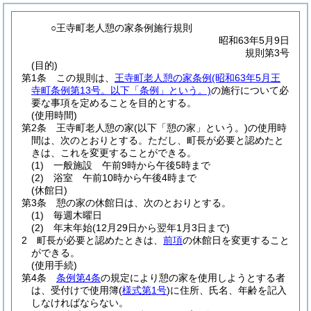
○王寺町老人憩の家条例施行規則
昭和63年5月9日
規則第3号
(目的)
第1条
この規則は、
王寺町老人憩の家条例
(昭和63年5月王
寺町条例第13号。以下「条例」という。)
の施行について必
要な事項を定めることを目的とする。
(使用時間)
第2条
王寺町老人憩の家
(以下「憩の家」という。)
の使用時
間は、次のとおりとする。
ただし、町長が必要と認めたと
きは、これを変更することができる。
(1)
一般施設 午前9時から午後5時まで
(2)
浴室 午前10時から午後4時まで
(休館日)
第3条
憩の家の休館日は、次のとおりとする。
(1)
毎週木曜日
(2)
年末年始
(12月29日から翌年1月3日まで)
2
町長が必要と認めたときは、
前項
の休館日を変更すること
ができる。
(使用手続)
第4条
条例第4条
の規定により憩の家を使用しようとする者
は、受付けで使用簿
(
様式第1号
)
に住所、氏名、年齢を記入
しなければならない。