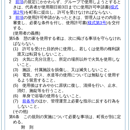
2
前項
の規定にかかわらず、グループで使用しようとすると
きは、代表者が使用期日前3日までに使用許可申請書
(
様式
第2号
)
を町長に提出し、許可を受けなければならない。
3
前項
の使用許可申請があったときは、管理人はその内容を
審査し、必要な条件を付し、使用許可書
(
様式第3号
)
を交付
する。
(使用者の義務)
第5条
憩の家を使用する者は、次に掲げる事項を守らなけれ
ばならない。
(1)
許可を受けた目的外に使用し、若しくは使用の権利譲
渡又は転貸をしないこと。
(2)
火気に充分注意し、所定の場所以外で火気を使用しな
いこと。
(3)
施設、付属施設を損傷し、又は滅失しないこと。
(4)
電気、ガス、水道等の使用については無駄なく使用す
るよう留意すること。
(5)
使用後はすみやかに原状に復し、清掃を行い、止水、
消灯、施錠等を行うこと。
(6)
単身で浴場の使用をしないこと。
(7)
前各号
のほか、管理運営上必要な指示に反する行為を
しないこと。
(その他)
第6条
この規則の実施について必要な事項は、町長が別に定
める。
附
則