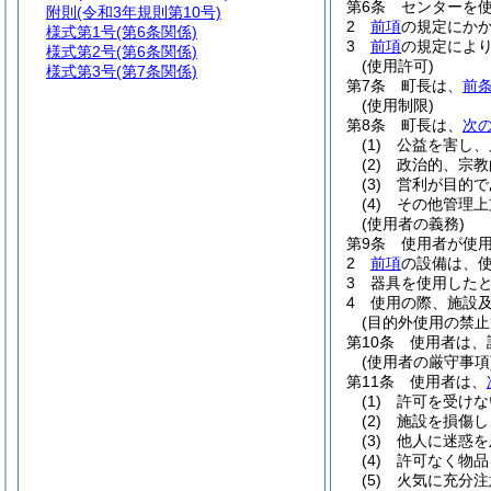
第6条
センターを
附則
(令和3年規則第10号)
2
前項
の規定にか
様式第1号
(第6条関係)
3
前項
の規定によ
様式第2号
(第6条関係)
(使用許可)
様式第3号
(第7条関係)
第7条
町長は、
前
(使用制限)
第8条
町長は、
次
(1)
公益を害し、
(2)
政治的、宗教
(3)
営利が目的で
(4)
その他管理上
(使用者の義務)
第9条
使用者が使
2
前項
の設備は、
3
器具を使用した
4
使用の際、施設
(目的外使用の禁止
第10条
使用者は、
(使用者の厳守事項
第11条
使用者は、
(1)
許可を受けな
(2)
施設を損傷し
(3)
他人に迷惑を
(4)
許可なく物品
(5)
火気に充分注