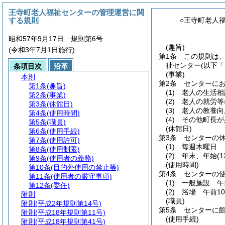
王寺町老人福祉センターの管理運営に関
する規則
○王寺町老人
昭和57年9月17日 規則第6号
(趣旨)
(令和3年7月1日施行)
第1条
この規則は
祉センター
(以下
条項目次
沿革
(事業)
本則
第2条
センターに
第1条
(趣旨)
(1)
老人の生活相
第2条
(事業)
(2)
老人の就労等
第3条
(休館日)
(3)
老人の教養向
第4条
(使用時間)
(4)
その他町長が
第5条
(職員)
(休館日)
第6条
(使用手続)
第3条
センターの
第7条
(使用許可)
(1)
毎週木曜日
第8条
(使用制限)
(2)
年末、年始
(
第9条
(使用者の義務)
(使用時間)
第10条
(目的外使用の禁止等)
第4条
センターの
第11条
(使用者の厳守事項)
(1)
一般施設 午
第12条
(委任)
(2)
浴場 午前1
附則
(職員)
附則
(平成2年規則第14号)
第5条
センターに
附則
(平成18年規則第11号)
(使用手続)
附則
(平成18年規則第41号)