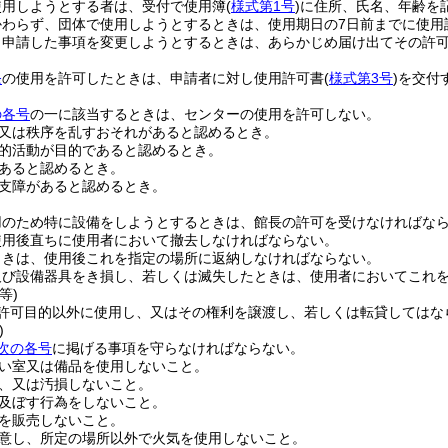
使用しようとする者は、受付で使用簿
(
様式第1号
)
に住所、氏名、年齢を
かわらず、団体で使用しようとするときは、使用期日の7日前までに使用
り申請した事項を変更しようとするときは、あらかじめ届け出てその許
条
の使用を許可したときは、申請者に対し使用許可書
(
様式第3号
)
を交付
の各号
の一に該当するときは、センターの使用を許可しない。
又は秩序を乱すおそれがあると認めるとき。
的活動が目的であると認めるとき。
あると認めるとき。
支障があると認めるとき。
用のため特に設備をしようとするときは、館長の許可を受けなければな
使用後直ちに使用者において撤去しなければならない。
ときは、使用後これを指定の場所に返納しなければならない。
及び設備器具をき損し、若しくは滅失したときは、使用者においてこれ
等)
許可目的以外に使用し、又はその権利を譲渡し、若しくは転貸してはな
)
次の各号
に掲げる事項を守らなければならない。
い室又は備品を使用しないこと。
、又は汚損しないこと。
及ぼす行為をしないこと。
を販売しないこと。
意し、所定の場所以外で火気を使用しないこと。