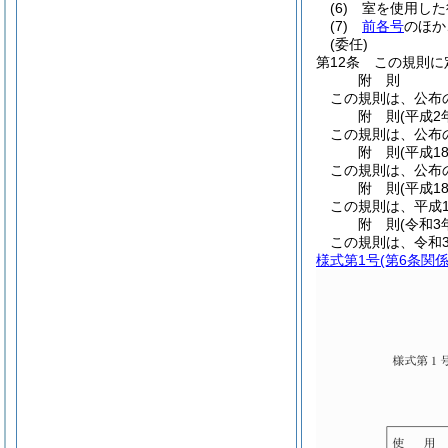
(6)
室を使用した
(7)
前各号
のほか
(委任)
第12条
この規則に
附
則
この規則は、公布
附
則
(平成2
この規則は、公布
附
則
(平成1
この規則は、公布
附
則
(平成1
この規則は、平成1
附
則
(令和3
この規則は、令和
様式第1号
(第6条関係