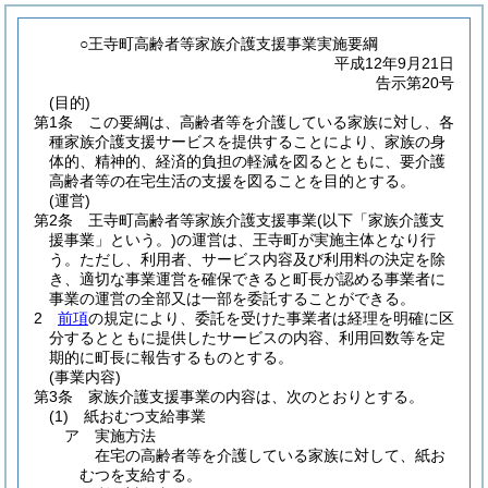
○王寺町高齢者等家族介護支援事業実施要綱
平成12年9月21日
告示第20号
(目的)
第1条
この要綱は、高齢者等を介護している家族に対し、各
種家族介護支援サービスを提供することにより、家族の身
体的、精神的、経済的負担の軽減を図るとともに、要介護
高齢者等の在宅生活の支援を図ることを目的とする。
(運営)
第2条
王寺町高齢者等家族介護支援事業
(以下「家族介護支
援事業」という。)
の運営は、王寺町が実施主体となり行
う。
ただし、利用者、サービス内容及び利用料の決定を除
き、適切な事業運営を確保できると町長が認める事業者に
事業の運営の全部又は一部を委託することができる。
2
前項
の規定により、委託を受けた事業者は経理を明確に区
分するとともに提供したサービスの内容、利用回数等を定
期的に町長に報告するものとする。
(事業内容)
第3条
家族介護支援事業の内容は、次のとおりとする。
(1)
紙おむつ支給事業
ア
実施方法
在宅の高齢者等を介護している家族に対して、紙お
むつを支給する。