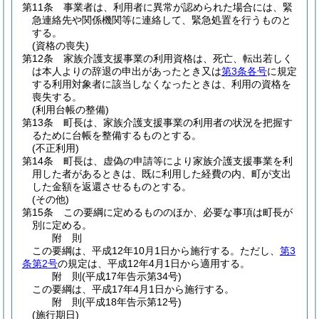
第11条
事業者は、利用者に異常が認められた場合には、緊
急連絡先や関係機関等に連絡して、緊急処置を行うものと
する。
(資格の喪失)
第12条
家族介護支援事業の利用資格は、死亡、転出若しく
は本人よりの辞退の申出があったとき又は
第3条各号
に規定
する利用対象者に該当しなくなったときは、利用の資格を
喪失する。
(利用台帳の整備)
第13条
町長は、家族介護支援事業の利用者の状況を把握す
るために台帳を整備するものとする。
(不正利用)
第14条
町長は、虚偽の申請等により家族介護支援事業を利
用した者があるときは、既に利用した経費の内、町が支出
した金額を返還させるものとする。
(その他)
第15条
この要綱に定めるもののほか、必要な事項は町長が
別に定める。
附
則
この要綱は、平成12年10月1日から施行する。
ただし、
第3
条第2号
の規定は、平成12年4月1日から適用する。
附
則
(平成17年
告示第34号)
この要綱は、平成17年4月1日から施行する。
附
則
(平成18年
告示第12号)
(施行期日)