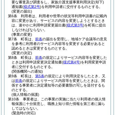
要な審査及び調査をし、家族介護支援事業利用決定
(却下)
通知書
(
様式第2号
)
を利用申請者に交付するものとする。
(変更の届出)
第6条
利用者は、利用者や世帯の状況等利用申請書の記載内
容に変更があり、サービスの内容を変更しようとするとき
は、速やかに利用申請変更届出書
(
様式第3号
)
を町長に提出
しなければならない。
(事業の変更)
第7条
町長は、
前条
の届出を受理し、地域ケア会議等の意見
を参考に利用者のサービス内容等を変更する必要があると
認めるときは変更するものとする。
(変更の決定)
第8条
町長は、
前条
の規定によりサービス内容等を変更した
ときは利用申請変更決定通知書
(
様式第4号
)
を利用変更申請
者に交付するものとする。
(関係機関への通知)
第9条
町長は、
第5条
の規定により利用決定をしたとき、又
は
前条
の規定によりサービス内容等を変更したときは、関
係する事業者に決定通知等の必要書類の写しを送付するも
のとする。
(個人情報の保護)
第10条
事業者は、この事業の実施に当たり利用者の個人情
報保護に十分留意し、職務上知り得た情報を第三者に漏ら
してはならない。
(緊急時の対応)