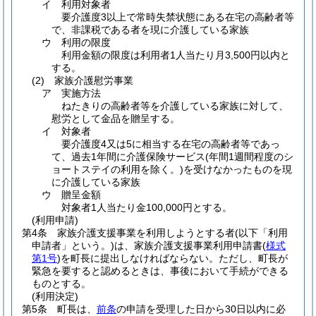
イ
利用対象者
要介護度3以上で常時失禁状態にある在宅の高齢者等
で、非課税である者を現に介護している家族
ウ
利用の限度
利用金額の限度は利用者1人当たり月3,500円以内と
する。
(2)
家族介護慰労事業
ア
実施方法
ねたきりの高齢者等を介護している家族に対して、
慰労として金品を贈呈する。
イ
対象者
要介護度4又は5に相当する在宅の高齢者等であっ
て、過去1年間に介護保険サービス
(年間1週間程度のシ
ョートステイの利用を除く。)
を受けなかったものを現
に介護している家族
ウ
贈呈金額
対象者1人当たり金100,000円とする。
(利用申請)
第4条
家族介護支援事業を利用しようとする者
(以下「利用
申請者」という。)
は、家族介護支援事業利用申請書
(
様式
第1号
)
を町長に提出しなければならない。
ただし、町長が
緊急を要すると認めるときは、事後において手続ができる
ものとする。
(利用決定)
第5条
町長は、
前条
の申請を受理した日から30日以内に必