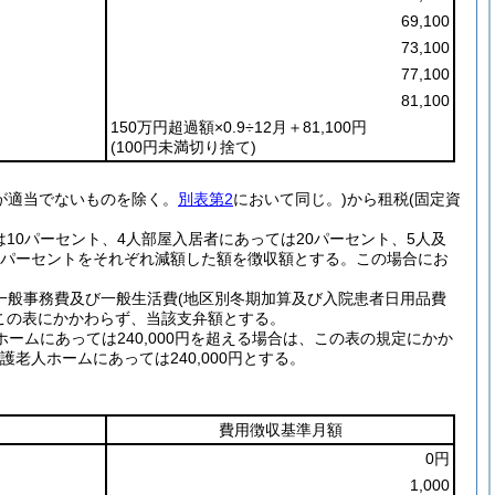
69,100
73,100
77,100
81,100
150万円超過額×0.9÷12月＋81,100円
(100円未満切り捨て)
が適当でないものを除く。
別表第2
において同じ。)から租税(固定資
10パーセント、4人部屋入居者にあっては20パーセント、5人及
40パーセントをそれぞれ減額した額を徴収額とする。この場合にお
一般事務費及び一般生活費(地区別冬期加算及び入院患者日用品費
この表にかかわらず、当該支弁額とする。
ホームにあっては240,000円を超える場合は、この表の規定にかか
護老人ホームにあっては240,000円とする。
費用徴収基準月額
0円
1,000