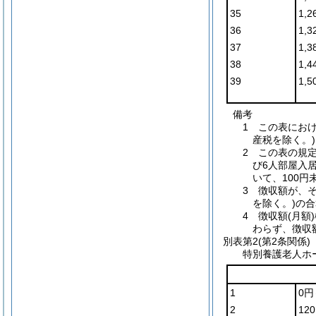
35
1,2
36
1,3
37
1,3
38
1,4
39
1,
備考
1 この表にお
産税を除く。
2 この表の規
び6人部屋入
いて、100
3 徴収額が、
を除く。)の
4 徴収額(月額
わらず、徴収額
別表第2
(第2条関係)
特別養護老人ホ
1
0円
2
120