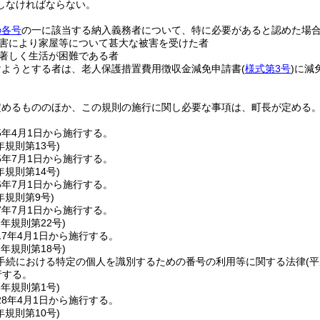
しなければならない。
の各号
の一に該当する納入義務者について、特に必要があると認めた場
害により家屋等について甚大な被害を受けた者
著しく生活が困難である者
けようとする者は、老人保護措置費用徴収金減免申請書
(
様式第3号
)
に減
定めるもののほか、この規則の施行に関し必要な事項は、町長が定める
5年4月1日から施行する。
年
規則第13号)
5年7月1日から施行する。
年
規則第14号)
6年7月1日から施行する。
年
規則第9号)
7年7月1日から施行する。
7年
規則第22号)
7年4月1日から施行する。
7年
規則第18号)
手続における特定の個人を識別するための番号の利用等に関する法律
(
行する。
8年
規則第1号)
8年4月1日から施行する。
年
規則第10号)