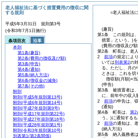
老人福祉法に基づく措置費用の徴収に関
する規則
○老人福祉法
平成5年3月31日 規則第3号
(趣旨)
(令和3年7月1日施行)
第1条
この規則は
措置」という。)
を
条項目次
沿革
(費用の徴収及び額
本則
第2条
町長は、老
第1条
(趣旨)
2
前項
の規定によ
第2条
(費用の徴収及び額)
いては
別表第2
の
第3条
(申告)
る。
ただし、月の
第4条
(通知)
ときは、これを切
第5条
(納入方法)
徴収額
(月額)
×
第6条
(徴収金の減免)
(申告)
第7条
(その他)
第3条
被措置者は
附則
に、前年中の収入
附則
(平成5年規則第13号)
2
前項
の申告は、
附則
(平成6年規則第14号)
(通知)
附則
(平成7年規則第9号)
第4条
町長は、
第2
附則
(平成17年規則第22号)
う。)
に通知するも
附則
(平成27年規則第18号)
2
前項
の通知は、
附則
(平成28年規則第1号)
(納入方法)
附則
(令和3年規則第10号)
第5条
納入義務者
別表第1
(第2条関係)