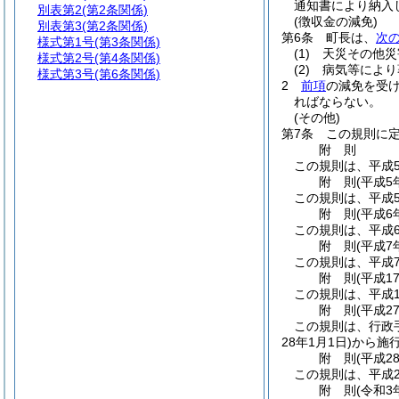
通知書により納入
別表第2
(第2条関係)
(徴収金の減免)
別表第3
(第2条関係)
第6条
町長は、
次
様式第1号
(第3条関係)
(1)
天災その他災
様式第2号
(第4条関係)
(2)
病気等により
様式第3号
(第6条関係)
2
前項
の減免を受
ればならない。
(その他)
第7条
この規則に
附
則
この規則は、平成
附
則
(平成5
この規則は、平成
附
則
(平成6
この規則は、平成
附
則
(平成7
この規則は、平成
附
則
(平成1
この規則は、平成1
附
則
(平成2
この規則は、行政
28年1月1日)
から施
附
則
(平成2
この規則は、平成2
附
則
(令和3