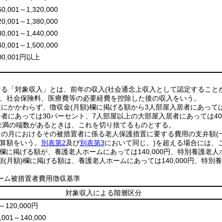
60,001～1,320,000
20,001～1,380,000
80,001～1,440,000
40,001～1,500,000
500,001円以上
ける「対象収入」とは、前年の収入(社会通念上収入として認定すること
)、社会保険料、医療費等の必要経費を控除した後の収入をいう。
定にかかわらず、徴収金(月額)欄に掲げる額から3人部屋入居者にあっては
居者にあっては30パーセント、7人部屋以上の大部屋入居者にあっては
円未満の端数があるときは、これを切り捨てるものとする。
その月におけるその被措置者に係る老人保護措置に要する費用の支弁額(
合算額をいう。
別表第2
及び
別表第3
において同じ。)を超える場合には、
)欄に掲げる額が、養護老人ホームにあっては140,000円、特別養護老人
(月額)欄に掲げる額は、養護老人ホームにあっては140,000円、特別養
ーム被措置者費用徴収基準
対象収入による階層区分
～120,000円
,001～140,000