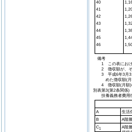
40
1,1
41
1,2
42
1,2
43
1,3
44
1,3
45
1,4
46
1,
備考
1 この表にお
2 徴収額が、
3 平成6年3
めた徴収額(
4 徴収額(月額
別表第3
(第2条関係)
扶養義務者費用
A
生活
B
A階
C
A階
1