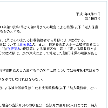
平成5年3月31日
規則第3号
11条第1項第1号から第3号までの規定による措置
(以下「老人保護
るものとする。
う。)
又はその主たる扶養義務者から月額により徴収する。
者については
別表第1
の、また、特別養護老人ホーム被措置者につ
いては
別表第3
の税額等による階層区分に応じて定まる徴収額とす
分の徴収額は、次の算式によって算定した額
(円未満の端数がある
該措置開始の日の属する年の翌年以降については毎年5月末日まで
類を添付しなければならない。
定による被措置者又は主たる扶養義務者
(以下「納入義務者」とい
。
た場合の当該月分の徴収金は、当該月の翌月)
の末日までに、納入