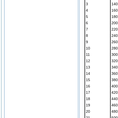
3
140
4
160
5
180
6
200
7
220
8
240
9
260
10
280
11
300
12
320
13
340
14
360
15
380
16
400
17
420
18
440
19
460
20
480
21
500