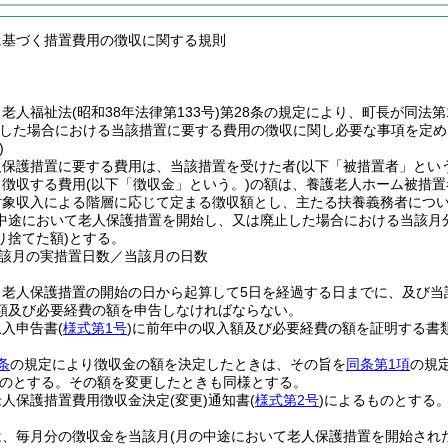
に基づく措置費用の徴収に関する規則
、老人福祉法
(昭和38年法律第133号)
第28条の規定により、町長が同法第
した場合における当該措置に要する費用の徴収に関し必要な事項を定め
)
人保護措置に要する費用は、当該措置を受けた者
(以下「被措置者」とい
り徴収する費用
(以下「徴収金」という。)
の額は、養護老人ホーム被措置
対象収入による階層に応じて定まる徴収額とし、主たる扶養義務者につ
中途において老人保護措置を開始し、又は廃止した場合における当該月
り捨てた額)
とする。
当該月の実措置日数／当該月の日数
、老人保護措置の開始の日から起算して5日を経過する日までに、及び当
額及び必要経費の額を申告しなければならない。
収入申告書
(
様式第1号
)
に前年中の収入額及び必要経費の額を証明する書
条
の規定により徴収金の額を決定したときは、その旨を
同条第1項
の規
のとする。
その額を変更したときも同様とする。
老人保護措置費用徴収金決定
(変更)
通知書
(
様式第2号
)
によるものとする
は、毎月分の徴収金を当該月
(月の中途において老人保護措置を開始され