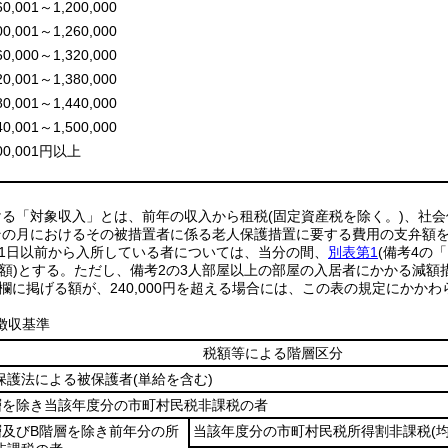
60,001～1,200,000
00,001～1,260,000
60,000～1,320,000
20,001～1,380,000
80,001～1,440,000
40,001～1,500,000
500,001円以上
ける「対象収入」とは、前年の収入から租税(固定資産税を除く。)、社
その月におけるその被措置者に係る老人保護措置に要する費用の支弁額
月31日以前から入所している者については、当分の間、
別表第1
(備考4の「
月額)とする。ただし、備考2の3人部屋以上の部屋の入居者にかかる減額
)欄に掲げる額が、240,000円を超える場合には、この表の規定にかかわら
徴収基準
税額等による階層区分
保護法による被保護者
(単給を含む)
層を除き当該年度分の市町村民税非課税の者
層及びB階層を除き前年分の所
当該年度分の市町村民税所得割非課税
(