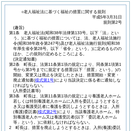
○老人福祉法に基づく福祉の措置に関する規則
平成5年3月31日
規則第2号
(趣旨)
第1条
老人福祉法
(昭和38年法律第133号。以下「法」とい
う。)
に基づく福祉の措置については、法、老人福祉法施行
令
(昭和38年政令第247号)
及び老人福祉法施行規則
(昭和38
年厚生省令第28号。以下「省令」という。)
に定めるものの
ほか、この規則の定めるところによる。
(決定通知書)
第2条
町長は、法第11条第1項の規定により、同条第1項第1
号から第3号までに規定する措置
(以下「措置」という。)
の
開始、変更又は廃止を決定したときは、措置開始・変更・
廃止通知書
(
様式第1号
)
により当該決定に係る者に通知しな
ければならない。
(入所委託書等)
第3条
町長は、法第11条第1項の規定により養護老人ホーム
若しくは特別養護老人ホームに入所を委託しようとすると
き又は養護受託者に養護を委託しようとするときは、入所
(養護)
委託書
(
様式第2号
)
により、当該養護老人ホーム、特
別養護老人ホーム又は養護受託者
(以下「委託老人ホーム
等」という。)
に依頼しなければならない。
2
町長は、措置を廃止しようとするときは、入所
(養護)
委託