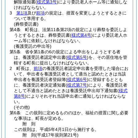
解除通知書
(
様式第3号
)
により委託老人ホーム等に通知しな
ければならない。
3
第1項
及び
前項
の規定は、措置を変更しようとするときに
ついて準用する。
(葬祭委託書)
第4条
町長は、法第11条第2項の規定により葬祭を委託しよ
うとするときは、葬祭委託書
(
様式第4号
)
により委託老人ホ
ーム等に依頼しなければならない。
(養護受託の申出等)
第5条
省令第1条の6の規定による申出をしようとする者
は、養護受託者認定申出書
(
様式第5号
)
を、その居住地を管
轄する町長に提出しなければならない。
2
町長は、
前項
の養護受託者認定申出書を受理した場合にお
いて、申出者を養護受託者として適当と認めたときは当該
申出者を養護受託者登録簿
(
様式第6号
)
に登録するととも
に、養護受託者決定通知書
(
様式第7号
)
により、養護受託者
として不適当と認めたときは養護受託申出却下通知書
(
様式
第8号
)
によりそれぞれ当該申出者に通知しなければならな
い。
(その他)
第6条
この規則に定めるもののほか、福祉の措置に関し必要
な事項は、町長が定める。
附
則
この規則は、平成5年4月1日から施行する。
附
則
(平成17年
規則第21号)