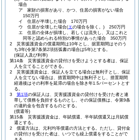
場合
ア
家財の損害があり、かつ、住居の損害がない場合
150万円
イ
住居が半壊した場合 170万円
ウ
住居が全壊した場合
(
エ
の場合を除く。)
250万円
エ
住居の全体が損壊し、若しくは流失し、又はこれと
同等と認められる特別の事情があった場合 350万円
2
災害援護資金の償還期間は10年とし、据置期間はそのう
ち3年
(令第7条第2項括弧書の場合は5年)
とする。
(保証人及び利率)
第14条
災害援護資金の貸付けを受けようとする者は、保証
人を立てることができる。
2
災害援護資金は、保証人を立てる場合は無利子とし、保証
人を立てない場合は、措置期間中は無利子とし、措置期間
経過後はその利率を延滞の場合を除き年1.5パーセントとす
る。
3
第1項
の保証人は、災害援護資金の貸付けを受けた者と連
帯して債務を負担するものとし、その保証債務は、令第9条
の違約金を包含するものとする。
(償還等)
第15条
災害援護資金は、年賦償還、半年賦償還又は月賦償
還とする。
2
償還方法は、元利均等償還の方法とする。
ただし、貸付金
の貸付けを受けた者は、いつでも繰上償還をすることがで
きる。