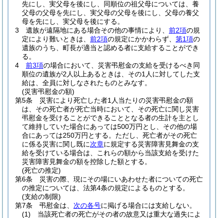
先にし、実父母を後にし、同順位の祖父母については、養
父母の父母を先にし、実父母の父母を後にし、父母の養父
母を先にし、実父母を後にする。
3
遺族が遠隔地にある場合その他の事情により、
前2項
の規
定により難いときは、
前2項
の規定にかかわらず、
第1項
の
遺族のうち、町長が適当と認める者に支給することができ
る。
4
前3項
の場合において、災害弔慰金の支給を受けるべき同
順位の遺族が2人以上あるときは、その1人に対してした支
給は、全員に対しなされたものとみなす。
(災害弔慰金の額)
第5条
災害により死亡した者1人当たりの災害弔慰金の額
は、その死亡者が死亡当時において、その死亡に関し災害
弔慰金を受けることができることとなる者の生計を主とし
て維持していた場合にあっては500万円とし、その他の場
合にあっては250万円とする。
ただし、死亡者がその死亡
に係る災害に関し既に
次章
に規定する災害障害見舞金の支
給を受けている場合は、これらの額から当該支給を受けた
災害障害見舞金の額を控除した額とする。
(死亡の推定)
第6条
災害の際、現にその場にいあわせた者についての死亡
の推定については、法第4条の規定によるものとする。
(支給の制限)
第7条
弔慰金は、
次の各号
に掲げる場合には支給しない。
(1)
当該死亡者の死亡がその者の故意又は重大な過失によ