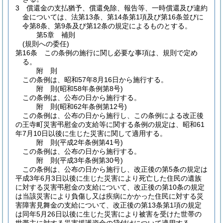
3
償還金の支払猶予、償還免除、報告等、一時償還及び違約
金については、法第13条、第14条第1項及び第16条並びに
令第8条、第9条及び第12条の規定によるものとする。
第5章
補則
(規則への委任)
第16条
この条例の施行に関し必要な事項は、規則で定め
る。
附
則
この条例は、昭和57年8月16日から施行する。
附
則
(昭和58年
条例第8号)
この条例は、公布の日から施行する。
附
則
(昭和62年
条例第12号)
この条例は、公布の日から施行し、この条例による改正後
の王寺町災害弔慰金の支給等に関する条例の規定は、昭和61
年7月10日以後に生じた災害に関して適用する。
附
則
(平成2年
条例第41号)
この条例は、公布の日から施行する。
附
則
(平成3年
条例第30号)
この条例は、公布の日から施行し、改正後の第5条の規定は
平成3年6月3日以後に生じた災害により死亡した住民の遺族
に対する災害弔慰金の支給について、改正後の第10条の規定
は当該災害により負傷し又は疾病にかかった住民に対する災
害障害見舞金の支給について、改正後の第13条第1項の規定
は同年5月26日以後に生じた災害により被害を受けた世帯の