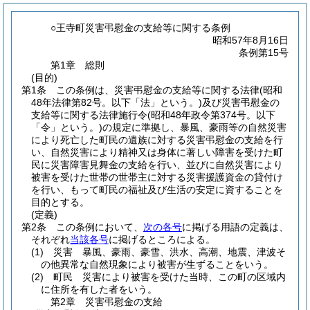
○王寺町災害弔慰金の支給等に関する条例
昭和57年8月16日
条例第15号
第1章
総則
(目的)
第1条
この条例は、災害弔慰金の支給等に関する法律
(昭和
48年法律第82号。以下「法」という。)
及び災害弔慰金の
支給等に関する法律施行令
(昭和48年政令第374号。以下
「令」という。)
の規定に準拠し、暴風、豪雨等の自然災害
により死亡した町民の遺族に対する災害弔慰金の支給を行
い、自然災害により精神又は身体に著しい障害を受けた町
民に災害障害見舞金の支給を行い、並びに自然災害により
被害を受けた世帯の世帯主に対する災害援護資金の貸付け
を行い、もって町民の福祉及び生活の安定に資することを
目的とする。
(定義)
第2条
この条例において、
次の各号
に掲げる用語の定義は、
それぞれ
当該各号
に掲げるところによる。
(1)
災害 暴風、豪雨、豪雪、洪水、高潮、地震、津波そ
の他異常な自然現象により被害が生ずることをいう。
(2)
町民 災害により被害を受けた当時、この町の区域内
に住所を有した者をいう。
第2章
災害弔慰金の支給