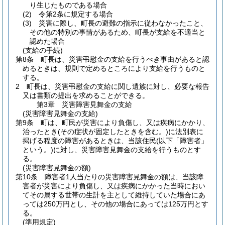
り生じたものである場合
(2)
令第2条に規定する場合
(3)
災害に際し、町長の避難の指示に従わなかったこと、
その他の特別の事情があるため、町長が支給を不適当と
認めた場合
(支給の手続)
第8条
町長は、災害弔慰金の支給を行うべき事由があると認
めるときは、規則で定めるところにより支給を行うものと
する。
2
町長は、災害弔慰金の支給に関し遺族に対し、必要な報告
又は書類の提出を求めることができる。
第3章
災害障害見舞金の支給
(災害障害見舞金の支給)
第9条
町は、町民が災害により負傷し、又は疾病にかかり、
治ったとき
(その症状が固定したときを含む。)
に法別表に
掲げる程度の障害があるときは、当該住民
(以下「障害者」
という。)
に対し、災害障害見舞金の支給を行うものとす
る。
(災害障害見舞金の額)
第10条
障害者1人当たりの災害障害見舞金の額は、当該障
害者が災害により負傷し、又は疾病にかかった当時におい
てその属する世帯の生計を主として維持していた場合にあ
っては250万円とし、その他の場合にあっては125万円とす
る。
(準用規定)