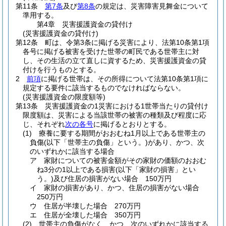
第11条
第7条
及び
第8条
の規定は、災害障害見舞金について
準用する。
第4章
災害援護資金の貸付け
(災害援護資金の貸付け)
第12条
町は、令第3条に掲げる災害により、法第10条第1項
各号に掲げる被害を受けた世帯の町民である世帯主に対
し、その生活の立て直しに資するため、災害援護資金の貸
付けを行うものとする。
2
前項
に掲げる世帯は、その所得について法第10条第1項に
規定する要件に該当するものでなければならない。
(災害援護資金の限度額等)
第13条
災害援護資金の1災害における1世帯当たりの貸付け
限度額は、災害による当該世帯の被害の種類及び程度に応
じ、それぞれ
次の各号
に掲げるとおりとする。
(1)
療養に要する期間がおおむね1月以上である世帯主の
負傷
(以下「世帯主の負傷」という。)
があり、かつ、次
のいずれかに該当する場合
ア
家財についての被害金額がその家財の価額のおおむ
ね3分の1以上である損害
(以下「家財の損害」とい
う。)
及び住居の損害がない場合 150万円
イ
家財の損害があり、かつ、住居の損害がない場合
250万円
ウ
住居が半壊した場合 270万円
エ
住居が全壊した場合 350万円
(2)
世帯主の負傷がなく、かつ、次のいずれかに該当する