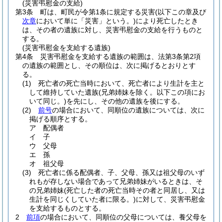
(災害弔慰金の支給)
第3条
町は、町民が令第1条に規定する災害
(以下この章及び
次章
において単に「災害」という。)
により死亡したとき
は、その者の遺族に対し、災害弔慰金の支給を行うものと
する。
(災害弔慰金を支給する遺族)
第4条
災害弔慰金を支給する遺族の範囲は、法第3条第2項
の遺族の範囲とし、その順位は、次に掲げるとおりとす
る。
(1)
死亡者の死亡当時において、死亡者により生計を主と
して維持していた遺族
(兄弟姉妹を除く。以下この項にお
いて同じ。)
を先にし、その他の遺族を後にする。
(2)
前号
の場合において、同順位の遺族については、次に
掲げる順序とする。
ア
配偶者
イ
子
ウ
父母
エ
孫
オ
祖父母
(3)
死亡者に係る配偶者、子、父母、孫又は祖父母のいず
れもが存しない場合であって兄弟姉妹がいるときは、そ
の兄弟姉妹
(死亡した者の死亡当時その者と同居し、又は
生計を同じくしていた者に限る。)
に対して、災害弔慰金
を支給するものとする。
2
前項
の場合において、同順位の父母については、養父母を