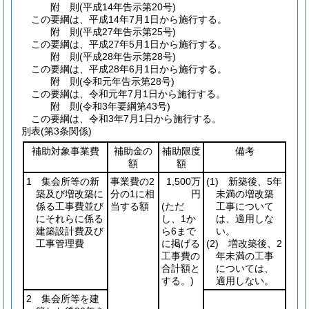
附
則
(平成14年
告示第20号)
この要綱は、平成14年7月1日から施行する。
附
則
(平成27年
告示第25号)
この要綱は、平成27年5月1日から施行する。
附
則
(平成28年
告示第28号)
この要綱は、平成28年6月1日から施行する。
附
則
(令和元年
告示第28号)
この要綱は、令和元年7月1日から施行する。
附
則
(令和3年
要綱第43号)
この要綱は、令和3年7月1日から施行する。
別表
(第3条関係)
補助対象事業費
補助金の
補助限度
備考
額
額
1 集会所等の新
事業費の2
1,500万
(1)
新築後、5年
築及び増改築に
分の1に相
円
未満の増改築
係る工事費並び
当する額
(ただ
工事について
にそれらに係る
し、1か
は、適用しな
建築設計費及び
ら6まで
い。
工事管理費
に掲げる
(2)
増改築後、2
工事費の
年未満の工事
合計額と
については、
する。)
適用しない。
2 集会所等を建