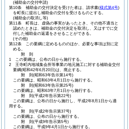
(補助金の交付申請)
第10条
補助金の交付決定を受けた者は、請求書
(
様式第4号
)
を町長に提出し補助金の交付を受けるものとする。
(補助金の取消し等)
第11条
町長は、虚偽の事実があったとき、その他不適当と
認めたときは、補助金の交付決定を取消し、又はすでに交
付した補助金の返還をさせることができる。
(その他)
第12条
この要綱に定めるもののほか、必要な事項は別に定
める。
附
則
1
この要綱は、公布の日から施行する。
2
王寺町内地域集会所等事業の地元施工に対する補助金交付
要綱
(昭和42年6月20日)
は、廃止する。
附
則
(昭和63年
告示第14号)
この要綱は、昭和63年4月1日から施行する。
附
則
(昭和63年
告示第25号)
この要綱は、昭和63年7月1日から施行する。
附
則
(平成2年
告示第22号)
この要綱は、公布の日から施行し、平成2年8月1日から適
用する。
附
則
(平成2年
告示第37号)
この要綱は、公布の日から施行する。
附
則
(平成9年
告示第5号)
この要綱は、平成9年4月1日から施行する。