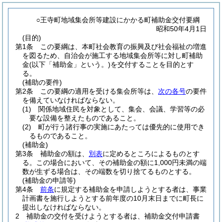
○王寺町地域集会所等建設にかかる町補助金交付要綱
昭和50年4月1日
(目的)
第1条
この要綱は、本町社会教育の振興及び社会福祉の増進
を図るため、自治会が施工する地域集会所等に対し町補助
金
(以下「補助金」という。)
を交付することを目的とす
る。
(補助の要件)
第2条
この要綱の適用を受ける集会所等は、
次の各号
の要件
を備えていなければならない。
(1)
関係地域住民を対象として、集会、会議、学習等の必
要な設備を整えたものであること。
(2)
町が行う諸行事の実施にあたっては優先的に使用でき
るものであること。
(補助金)
第3条
補助金の額は、
別表
に定めるところによるものとす
る。
この場合において、その補助金の額に1,000円未満の端
数が生ずる場合は、その端数を切り捨てるものとする。
(補助金の申請等)
第4条
前条
に規定する補助金を申請しようとする者は、事業
計画書を施行しようとする前年度の10月末日までに町長に
提出しなければならない。
2
補助金の交付を受けようとする者は、補助金交付申請書