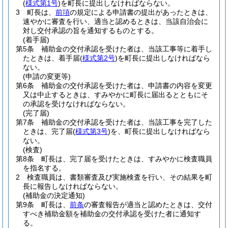
(
様式第1号
)
を町長に提出しなければならない。
3
町長は、
前項
の規定による申請書の提出があったときは、
速やかに審査を行い、適当と認めるときは、当該自治会に
対し交付承認の旨を通知するものとする。
(着手届)
第5条
補助金の交付承認を受けた者は、当該工事等に着手し
たときは、着手届
(
様式第2号
)
を町長に提出しなければなら
ない。
(申請の変更等)
第6条
補助金の交付承認を受けた者は、申請書の内容を変更
又は中止するときは、すみやかに町長に届出るとともにそ
の承認を受けなければならない。
(完了届)
第7条
補助金の交付承認を受けた者は、当該工事を完了した
ときは、完了届
(
様式第3号
)
を、町長に提出しなければなら
ない。
(検査)
第8条
町長は、完了届を受けたときは、すみやかに検査職員
を指名する。
2
検査職員は、書類審査及び実施検査を行い、その結果を町
長に報告しなければならない。
(補助金の決定通知)
第9条
町長は、
前条
の審査報告が適当と認めたときは、交付
すべき補助金額を補助金の交付承認を受けた者に通知す
る。