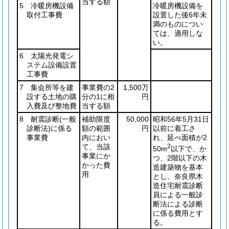
当する額
5 冷暖房機設備
冷暖房機設備を
取付工事費
設置した後6年未
満のものについ
ては、適用しな
い。
6 太陽光発電シ
ステム設備設置
工事費
7 集会所等を建
事業費の2
1,500万
設する土地の購
分の1に相
円
入費及び整地費
当する額
8 耐震診断
(一般
補助限度
50,000
昭和56年5月31日
診断法)
に係る
額の範囲
円
以前に着工さ
事業費
内におい
れ、延べ面積が2
て、当該
2
50m
以下で、か
事業にか
つ、2階以下の木
かった費
造建築物を基本
用
とし、奈良県木
造住宅耐震診断
員による一般診
断法による診断
に係る費用とす
る。