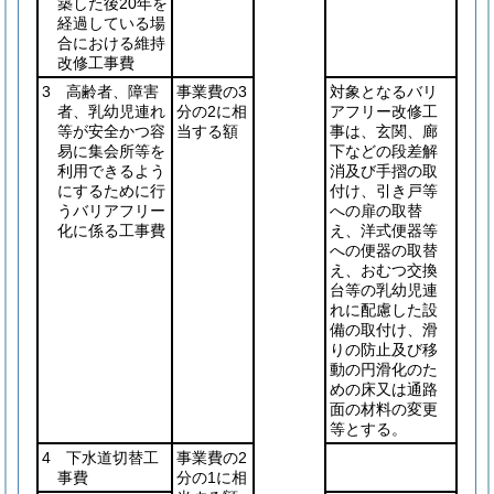
築した後20年を
経過している場
合における維持
改修工事費
3 高齢者、障害
事業費の3
対象となるバリ
者、乳幼児連れ
分の2に相
アフリー改修工
等が安全かつ容
当する額
事は、玄関、廊
易に集会所等を
下などの段差解
利用できるよう
消及び手摺の取
にするために行
付け、引き戸等
うバリアフリー
への扉の取替
化に係る工事費
え、洋式便器等
への便器の取替
え、おむつ交換
台等の乳幼児連
れに配慮した設
備の取付け、滑
りの防止及び移
動の円滑化のた
めの床又は通路
面の材料の変更
等とする。
4 下水道切替工
事業費の2
事費
分の1に相