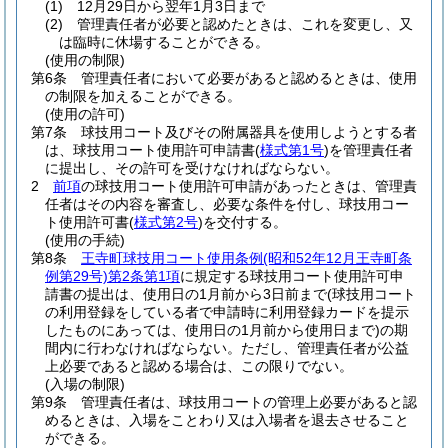
(1)
12月29日から翌年1月3日まで
(2)
管理責任者が必要と認めたときは、これを変更し、又
は臨時に休場することができる。
(使用の制限)
第6条
管理責任者において必要があると認めるときは、使用
の制限を加えることができる。
(使用の許可)
第7条
球技用コート及びその附属器具を使用しようとする者
は、球技用コート使用許可申請書
(
様式第1号
)
を管理責任者
に提出し、その許可を受けなければならない。
2
前項
の球技用コート使用許可申請があったときは、管理責
任者はその内容を審査し、必要な条件を付し、球技用コー
ト使用許可書
(
様式第2号
)
を交付する。
(使用の手続)
第8条
王寺町球技用コート使用条例
(昭和52年12月王寺町条
例第29号)
第2条第1項
に規定する球技用コート使用許可申
請書の提出は、使用日の1月前から3日前まで
(球技用コート
の利用登録をしている者で申請時に利用登録カードを提示
したものにあっては、使用日の1月前から使用日まで)
の期
間内に行わなければならない。
ただし、管理責任者が公益
上必要であると認める場合は、この限りでない。
(入場の制限)
第9条
管理責任者は、球技用コートの管理上必要があると認
めるときは、入場をことわり又は入場者を退去させること
ができる。