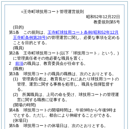
○王寺町球技用コート管理運営規則
昭和52年12月22日
教委規則第5号
(目的)
第1条
この規則は、
王寺町球技用コート条例
(昭和52年12月
王寺町条例第28号)
の管理運営に関し、必要な事項を定める
ことを目的とする。
(職員)
第2条
王寺町球技用コート
(以下「球技用コート」という。)
に管理責任者その他必要な職員を置く。
2
前項
の職員は、教育委員会が任命する。
(職務)
第3条
球技用コートの職員の職務は、次のとおりとする。
(1)
管理責任者は、教育長がこれにあたり球技用コートの
管理、運営に関する事務を処理し、職員を指揮監督す
る。
(2)
所属職員は、上司の命を受け、球技用コートの管理運
営に関する職務に従事する。
(開場の時間)
第4条
球技用コートの開場時間は、午前9時から午後9時ま
でとする。
ただし、都合により伸縮することができる。
(休場日)
第5条
球技用コートの休場日は、次のとおりとする。