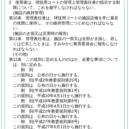
2
使用者は、球技用コートの管理上管理責任者の指示する制
限について、これを厳守しなければならない。
(施設の維持管理)
第10条
管理責任者は、球技用コートの施設設備を常に最良
の状態に保持し、その維持管理につとめなければならな
い。
(施設のき損又は災害時の報告)
第11条
管理責任者は、施設の一部又は全部がき損し、若し
くは亡失したときは、すみやかに教育委員会に報告しなけ
ればならない。
(その他)
第12条
この規則に定めるもののはか、必要な事項について
は、別に定める。
附
則
この規則は、公布の日から施行する。
附
則
(平成2年
教委規則第25号)
この規則は、公布の日から施行する。
附
則
(平成10年
教委規則第1号)
この規則は、平成10年4月1日から施行する。
附
則
(平成18年
教委規則第8号)
この規則は、平成19年4月1日から施行する。
附
則
(平成22年
教委規則第2号)
この規則は、公布の日から施行する。
附
則
(平成27年
教委規則第8号)
この規則は、平成27年5月1日から施行する。