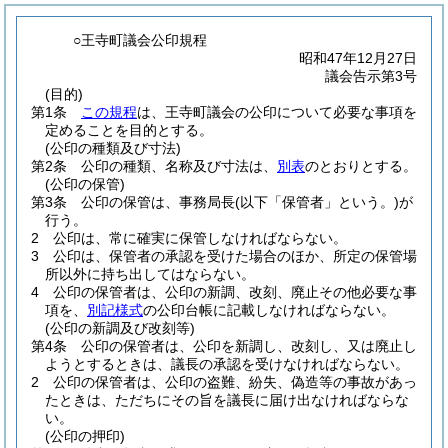
○王寺町議会公印規程
昭和47年12月27日
議会告示第3号
(目的)
第1条
この規程
は、王寺町議会の公印について必要な事項を
定めることを目的とする。
(公印の種類及び寸法)
第2条
公印の種類、名称及び寸法は、
別表
のとおりとする。
(公印の保管)
第3条
公印の保管は、事務局長
(以下「保管者」という。)
が
行う。
2
公印は、常に確実に保管しなければならない。
3
公印は、保管者の承認を受けた場合のほか、所定の保管場
所以外に持ち出してはならない。
4
公印の保管者は、公印の新調、改刻、廃止その他必要な事
項を、
別記様式
の公印台帳に記載しなければならない。
(公印の新調及び改刻等)
第4条
公印の保管者は、公印を新調し、改刻し、又は廃止し
ようとするときは、議長の承認を受けなければならない。
2
公印の保管者は、公印の盗難、紛失、偽造等の事故があっ
たときは、ただちにその旨を議長に届け出なければならな
い。
(公印の押印)