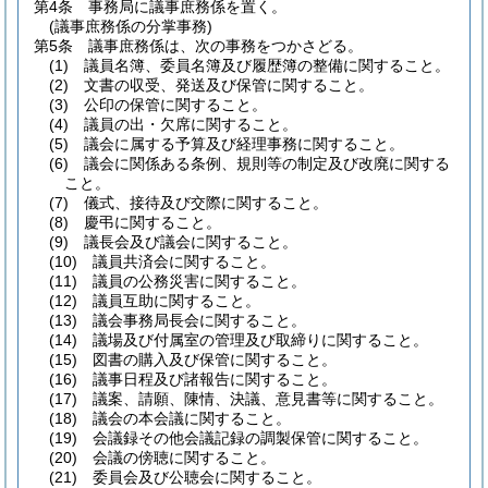
第4条
事務局に議事庶務係を置く。
(議事庶務係の分掌事務)
第5条
議事庶務係は、次の事務をつかさどる。
(1)
議員名簿、委員名簿及び履歴簿の整備に関すること。
(2)
文書の収受、発送及び保管に関すること。
(3)
公印の保管に関すること。
(4)
議員の出・欠席に関すること。
(5)
議会に属する予算及び経理事務に関すること。
(6)
議会に関係ある条例、規則等の制定及び改廃に関する
こと。
(7)
儀式、接待及び交際に関すること。
(8)
慶弔に関すること。
(9)
議長会及び議会に関すること。
(10)
議員共済会に関すること。
(11)
議員の公務災害に関すること。
(12)
議員互助に関すること。
(13)
議会事務局長会に関すること。
(14)
議場及び付属室の管理及び取締りに関すること。
(15)
図書の購入及び保管に関すること。
(16)
議事日程及び諸報告に関すること。
(17)
議案、請願、陳情、決議、意見書等に関すること。
(18)
議会の本会議に関すること。
(19)
会議録その他会議記録の調製保管に関すること。
(20)
会議の傍聴に関すること。
(21)
委員会及び公聴会に関すること。