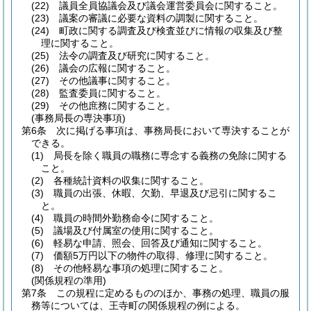
(22)
議員全員協議会及び議会運営委員会に関すること。
(23)
議案の審議に必要な資料の調製に関すること。
(24)
町政に関する調査及び検査並びに情報の収集及び整
理に関すること。
(25)
法令の調査及び研究に関すること。
(26)
議会の広報に関すること。
(27)
その他議事に関すること。
(28)
監査委員に関すること。
(29)
その他庶務に関すること。
(事務局長の専決事項)
第6条
次に掲げる事項は、事務局長において専決することが
できる。
(1)
局長を除く職員の職務に専念する義務の免除に関する
こと。
(2)
各種統計資料の収集に関すること。
(3)
職員の出張、休暇、欠勤、早退及び忌引に関するこ
と。
(4)
職員の時間外勤務命令に関すること。
(5)
議場及び付属室の使用に関すること。
(6)
軽易な申請、照会、回答及び通知に関すること。
(7)
価額5万円以下の物件の取得、修理に関すること。
(8)
その他軽易な事項の処理に関すること。
(関係規程の準用)
第7条
この規程に定めるもののほか、事務の処理、職員の服
務等については、王寺町の関係規程の例による。