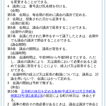
を変更することができる。
4
議席には、番号及び氏名標を付ける。
(会期)
第5条
会期は、毎会期の初めに議会の議決で定める。
2
会期は、招集された日から起算する。
(会期の延長)
第6条
会期は、議会の議決で延長することができる。
(会期中の閉会)
第7条
会議に付された事件をすべて議了したときは、会期中
でも議会の議決で閉会することができる。
(議会開閉)
第8条
議会の開閉は、議長が宣告する。
(会議時間)
第9条
会議時間は、午前9時から午後5時までとする。
ただ
し、議会の議決により、又は議長において必要があると認
めて会議に宣告することにより、繰上げ又は延長すること
ができる。
2
会議時間の繰上げ又は延長の動議については、議長は、討
論を用いないで、会議にはかって定める。
3
会議の開始は号鈴で報ずる。
(休会)
第10条
王寺町の休日を定める条例
(平成元年12月王寺町条
例第23号)
第1条第1項
の規定による町の休日は、休会とす
る。
2
議事の都合その他必要があるときは、議会は議決で休会と