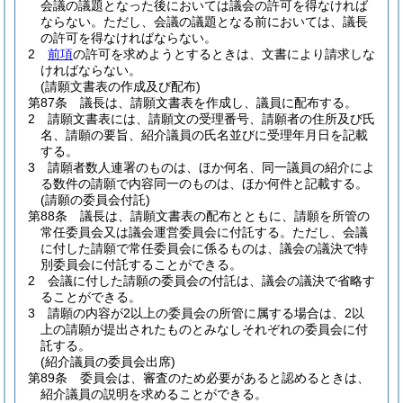
会議の議題となった後においては議会の許可を得なければ
ならない。
ただし、会議の議題となる前においては、議長
の許可を得なければならない。
2
前項
の許可を求めようとするときは、文書により請求しな
ければならない。
(請願文書表の作成及び配布)
第87条
議長は、請願文書表を作成し、議員に配布する。
2
請願文書表には、請願文の受理番号、請願者の住所及び氏
名、請願の要旨、紹介議員の氏名並びに受理年月日を記載
する。
3
請願者数人連署のものは、ほか何名、同一議員の紹介によ
る数件の請願で内容同一のものは、ほか何件と記載する。
(請願の委員会付託)
第88条
議長は、請願文書表の配布とともに、請願を所管の
常任委員会又は議会運営委員会に付託する。
ただし、会議
に付した請願で常任委員会に係るものは、議会の議決で特
別委員会に付託することができる。
2
会議に付した請願の委員会の付託は、議会の議決で省略す
ることができる。
3
請願の内容が2以上の委員会の所管に属する場合は、2以
上の請願が提出されたものとみなしそれぞれの委員会に付
託する。
(紹介議員の委員会出席)
第89条
委員会は、審査のため必要があると認めるときは、
紹介議員の説明を求めることができる。