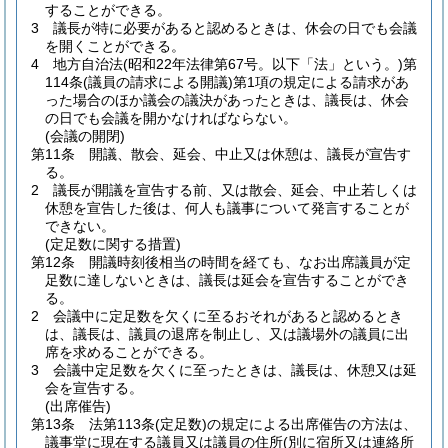
することができる。
3
議長が特に必要があると認めるときは、休会の日でも会議
を開くことができる。
4
地方自治法
(昭和22年法律第67号。以下「法」という。)
第
114条
(議員の請求による開議)
第1項の規定による請求があ
った場合のほか議会の議決があったときは、議長は、休会
の日でも会議を開かなければならない。
(会議の開閉)
第11条
開議、散会、延会、中止又は休憩は、議長が宣告す
る。
2
議長が開議を宣告する前、又は散会、延会、中止若しくは
休憩を宣告した後は、何人も議事について発言することが
できない。
(定足数に関する措置)
第12条
開議時刻後相当の時間を経ても、なお出席議員が定
足数に達しないときは、議長は延会を宣告することができ
る。
2
会議中に定足数を欠くに至るおそれがあると認めるとき
は、議長は、議員の退席を制止し、又は議場外の議員に出
席を求めることができる。
3
会議中定足数を欠くに至ったときは、議長は、休憩又は延
会を宣告する。
(出席催告)
第13条
法第113条
(定足数)
の規定による出席催告の方法は、
議事堂に現在する議員又は議員の住所
(別に宿所又は連絡所