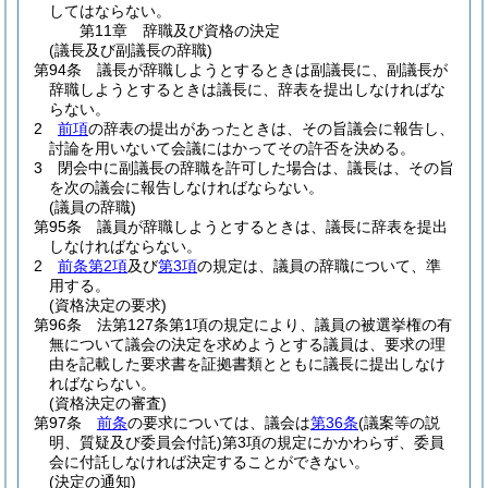
してはならない。
第11章
辞職及び資格の決定
(議長及び副議長の辞職)
第94条
議長が辞職しようとするときは副議長に、副議長が
辞職しようとするときは議長に、辞表を提出しなければな
らない。
2
前項
の辞表の提出があったときは、その旨議会に報告し、
討論を用いないて会議にはかってその許否を決める。
3
閉会中に副議長の辞職を許可した場合は、議長は、その旨
を次の議会に報告しなければならない。
(議員の辞職)
第95条
議員が辞職しようとするときは、議長に辞表を提出
しなければならない。
2
前条第2項
及び
第3項
の規定は、議員の辞職について、準
用する。
(資格決定の要求)
第96条
法第127条第1項の規定により、議員の被選挙権の有
無について議会の決定を求めようとする議員は、要求の理
由を記載した要求書を証拠書類とともに議長に提出しなけ
ればならない。
(資格決定の審査)
第97条
前条
の要求については、議会は
第36条
(議案等の説
明、質疑及び委員会付託)
第3項の規定にかかわらず、委員
会に付託しなければ決定することができない。
(決定の通知)