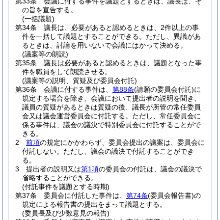
第33条
会議に付する事件を議題とするときは、議長は、そ
の旨を宣告する。
(一括議題)
第34条
議長は、必要があると認めるときは、2件以上の事
件を一括して議題とすることができる。
ただし、異議があ
るときは、討論を用いないで会議にはかって決める。
(議案等の朗読)
第35条
議長は必要があると認めるときは、議題となった事
件を職員をして朗読させる。
(議案等の説明、質疑及び委員会付託)
第36条
会議に付する事件は、
第88条
(請願の委員会付託)
に
規定する場合を除き、会議において提出者の説明を聞き、
議員の質疑があるときは質疑の後、議長が所管の常任委員
会又は議会運営委員会に付託する。
ただし、常任委員会に
係る事件は、議会の議決で特別委員会に付託することがで
きる。
2
前項
の規定にかかわらず、委員会提出の議案は、委員会に
付託しない。
ただし、議会の議決で付託することができ
る。
3
提出者の説明又は
第1項
の委員会の付託は、議会の議決で
省略することができる。
(付託事件を議題とする時期)
第37条
委員会に付託した事件は、
第74条
(委員会報告書)
の
規定による報告書の提出をまって議題とする。
(委員長及び少数意見の報告)