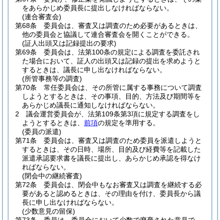
をあらかじめ委員長に提出しなければならない。
(連合審査会)
第68条
委員会は、審査又は調査のため必要があるときは、
他の委員会と協議して連合審査会を開くことができる。
(証人出頭又は記録提出の要求)
第69条
委員会は、法第100条の規定による調査を委託され
た場合において、証人の出頭又は記録の提出を求めようと
するときは、議長に申し出なければならない。
(所管事務等の調査)
第70条
常任委員会は、その所管に属する事務について調査
しようとするときは、その事項、目的、方法及び期間等を
あらかじめ議長に通知しなければならない。
2
議会運営委員会が、法第109条第3項に規定する調査をし
ようとするときは、
前項
の規定を準用する。
(委員の派遣)
第71条
委員会は、審査又は調査のため委員を派遣しようと
するときは、その日時、場所、目的及び経費等を記載した
派遣承認要求書を議長に提出し、あらかじめ承認を得なけ
ればならない。
(閉会中の継続審査)
第72条
委員会は、閉会中もなお審査又は調査を継続する必
要があると認めるときは、その理由を付け、委員長から議
長に申し出なければならない。
(少数意見の留保)