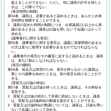
超えることができない。
ただし、特に議長の許可を得たと
きは、この限りでない。
(発言時間の制限)
第54条
議長は、必要があると認めるときは、あらかじめ発
言時間を制限することができる。
2
議長の定めた時間の制限につき、出席議員2人以上から異
議があるときは、議長は討論を用いないで会議にはかって
決める。
(議事進行に関する発言)
第55条
議事進行に関する発言は、議題に直接関係のあるも
の又は直ちに処理する必要があるものでなければならな
い。
2
議事進行の発言がその趣旨に反すると認めるときは、議長
は、直ちに制止しなければならない。
(発言の継続)
第56条
延会又は休憩のため、発言が終らなかった議員は、
更にその議事を始めたときは、前の発言を続けることがで
きる。
(質疑又は討論の終結)
第57条
質疑又は討論が終ったときは、議長は、その終結を
宣告する。
2
質疑又は討論が続出して容易に終結しないときは、議員
は、質疑又は討論終結の動議を提出することができる。
3
質疑又は討論終結の動議については、議長は、討論を用い
ないで会議にはかって決める。