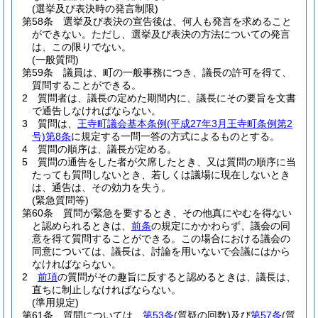
(選挙及び表決時の発言制限)
第58条
選挙及び表決の宣告後は、何人も発言を求めること
ができない。
ただし、選挙及び表決の方法についての発言
は、この限りでない。
(一般質問)
第59条
議員は、町の一般事務につき、議長の許可を得て、
質問することができる。
2
質問者は、議長の定めた期間内に、議長にその要旨を文書
で通告しなければならない。
3
質問は、
王寺町議会基本条例
(平成27年3月王寺町条例第2
号)
第8条
に規定する一問一答の方式によるものとする。
4
質問の順序は、議長が定める。
5
質問の通告をした者が欠席したとき、又は質問の順序に当
たっても質問しないとき、若しくは議場に現在しないとき
は、通告は、その効力を失う。
(緊急質問等)
第60条
質問が緊急を要するとき、その他真にやむを得ない
と認められるときは、
前条
の規定にかかわらず、議会の同
意を得て質問することができる。
この場合における議会の
同意については、議長は、討論を用いないで会議にはから
なければならない。
2
前項
の質問がその趣旨に反すると認めるときは、議長は、
直ちに制止しなければならない。
(準用規定)
第61条
質問については、
第53条
(質疑の回数)
及び
第57条
(質