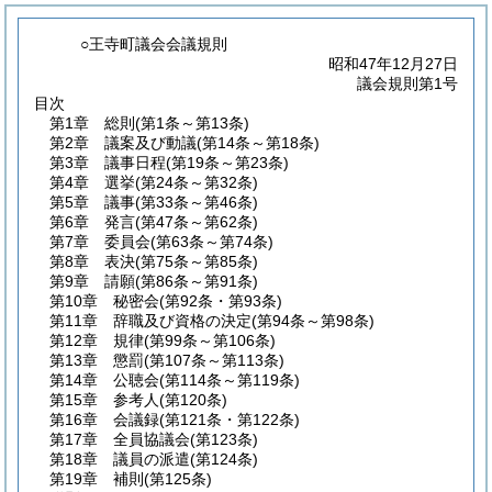
○王寺町議会会議規則
昭和47年12月27日
議会規則第1号
目次
第1章
総則
(第1条～第13条)
第2章
議案及び動議
(第14条～第18条)
第3章
議事日程
(第19条～第23条)
第4章
選挙
(第24条～第32条)
第5章
議事
(第33条～第46条)
第6章
発言
(第47条～第62条)
第7章
委員会
(第63条～第74条)
第8章
表決
(第75条～第85条)
第9章
請願
(第86条～第91条)
第10章
秘密会
(第92条・第93条)
第11章
辞職及び資格の決定
(第94条～第98条)
第12章
規律
(第99条～第106条)
第13章
懲罰
(第107条～第113条)
第14章
公聴会
(第114条～第119条)
第15章
参考人
(第120条)
第16章
会議録
(第121条・第122条)
第17章
全員協議会
(第123条)
第18章
議員の派遣
(第124条)
第19章
補則
(第125条)