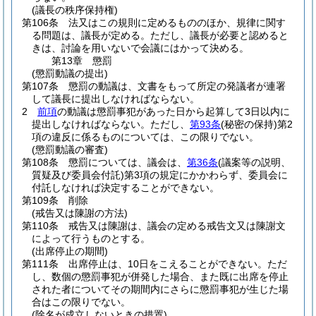
(議長の秩序保持権)
第106条
法又はこの規則に定めるもののほか、規律に関す
る問題は、議長が定める。
ただし、議長が必要と認めると
きは、討論を用いないで会議にはかって決める。
第13章
懲罰
(懲罰動議の提出)
第107条
懲罰の動議は、文書をもって所定の発議者が連署
して議長に提出しなければならない。
2
前項
の動議は懲罰事犯があった日から起算して3日以内に
提出しなければならない。
ただし、
第93条
(秘密の保持)
第2
項の違反に係るものについては、この限りでない。
(懲罰動議の審査)
第108条
懲罰については、議会は、
第36条
(議案等の説明、
質疑及び委員会付託)
第3項の規定にかかわらず、委員会に
付託しなければ決定することができない。
第109条
削除
(戒告又は陳謝の方法)
第110条
戒告又は陳謝は、議会の定める戒告文又は陳謝文
によって行うものとする。
(出席停止の期間)
第111条
出席停止は、10日をこえることができない。
ただ
し、数個の懲罰事犯が併発した場合、また既に出席を停止
された者についてその期間内にさらに懲罰事犯が生じた場
合はこの限りでない。
(除名が成立しないときの措置)