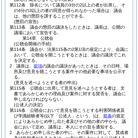
第112条
除名について議員の3分の2以上の者が出席し、そ
の4分の3以上の者の同意が得られなかった場合は、議会
は、他の懲罰を課することができる。
(懲罰の宣告)
第113条
議会の懲罰の議決をしたときは、議長は、公開の
議場において宣告する。
第14章
公聴会
(公聴会開催の手続)
第114条
議会が、法第115条の2第1項の規定により、会議に
おいて、公聴会を開こうとするときは、議会の議決でこれ
を決定する。
2
議長は、
前項
の議会の議決があったときは、その日時、場
所及び意見を聴こうとする案件その他必要な事項を公示す
る。
(意見を述べようとする者の申出)
第115条
公聴会に出席して意見を述べようとする者は、文
書であらかじめその理由及び案件に対する賛否を、議会に
申し出なければならない。
(公述人の決定)
第116条
公聴会において意見を聴こうとする利害関係者及
び学識経験者等
(以下「公述人」という。)
は、
前条
の規定
によりあらかじめ申し出た者及びその他の者の中から、議
会において定め、議長は、本人にその旨を通知する。
2
あらかじめ申し出た者の中に、その案件に対して、賛成者