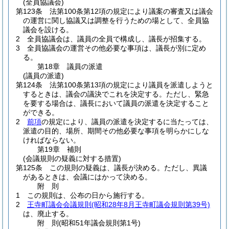
(全員協議会)
第123条
法第100条第12項の規定により議案の審査又は議会
の運営に関し協議又は調整を行うための場として、全員協
議会を設ける。
2
全員協議会は、議員の全員で構成し、議長が招集する。
3
全員協議会の運営その他必要な事項は、議長が別に定め
る。
第18章
議員の派遣
(議員の派遣)
第124条
法第100条第13項の規定により議員を派遣しようと
するときは、議会の議決でこれを決定する。
ただし、緊急
を要する場合は、議長において議員の派遣を決定すること
ができる。
2
前項
の規定により、議員の派遣を決定するに当たっては、
派遣の目的、場所、期間その他必要な事項を明らかにしな
ければならない。
第19章
補則
(会議規則の疑義に対する措置)
第125条
この規則の疑義は、議長が決める。
ただし、異議
があるときは、会議にはかって決める。
附
則
1
この規則は、公布の日から施行する。
2
王寺町議会会議規則
(昭和28年8月王寺町議会規則第39号)
は、廃止する。
附
則
(昭和51年
議会規則第1号)