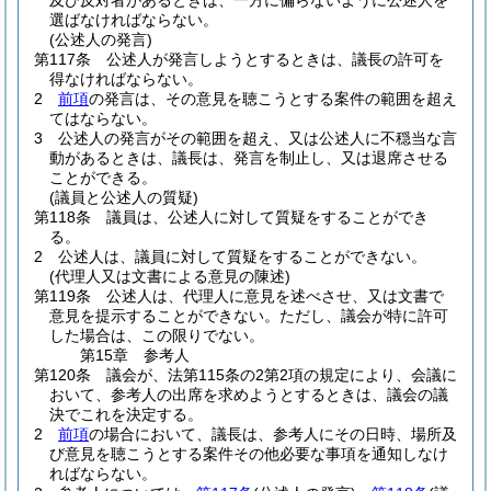
及び反対者があるときは、一方に偏らないように公述人を
選ばなければならない。
(公述人の発言)
第117条
公述人が発言しようとするときは、議長の許可を
得なければならない。
2
前項
の発言は、その意見を聴こうとする案件の範囲を超え
てはならない。
3
公述人の発言がその範囲を超え、又は公述人に不穏当な言
動があるときは、議長は、発言を制止し、又は退席させる
ことができる。
(議員と公述人の質疑)
第118条
議員は、公述人に対して質疑をすることができ
る。
2
公述人は、議員に対して質疑をすることができない。
(代理人又は文書による意見の陳述)
第119条
公述人は、代理人に意見を述べさせ、又は文書で
意見を提示することができない。
ただし、議会が特に許可
した場合は、この限りでない。
第15章
参考人
第120条
議会が、法第115条の2第2項の規定により、会議に
おいて、参考人の出席を求めようとするときは、議会の議
決でこれを決定する。
2
前項
の場合において、議長は、参考人にその日時、場所及
び意見を聴こうとする案件その他必要な事項を通知しなけ
ればならない。