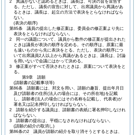
2
異議がないと認めるときは、議長は、可決の旨を宣告す
る。
ただし、議長の宣告に対して、出席議員から異議があ
るときは、議長は、起立の方法で表決をとらなければなら
ない。
(表決の順序)
第85条
議員の提出した修正案は、委員会の修正案より先に
表決をとらなければならない。
2
同一の議題について、議員から数件の修正案が提出された
ときは議長が表決の順序を定める。
その順序は、原案に最
も遠いものから先に表決をとる。
ただし、表決の順序につ
いて出席議員2人以上から異議があるときは、議長は、討論
を用いないで会議にはかって決める。
3
修正案がすべて否決されたときは、原案について表決をと
る。
第9章
請願
(請願書の記載事項等)
第86条
請願書には、邦文を用い、請願の趣旨、提出年月日
及び請願者の住所
(法人の場合には、その所在地)
を記載
し、請願者
(法人の場合にはその名称を記載し、代表者)
が
署名又は記名押印しなければならない。
2
請願を紹介する議員は、請願書の表紙に署名押印しなけれ
ばならない。
3
請願書の提出は、平穏になされなければならない。
(請願の紹介の取消し)
第86条の2
議員が請願の紹介を取り消そうとするときは、