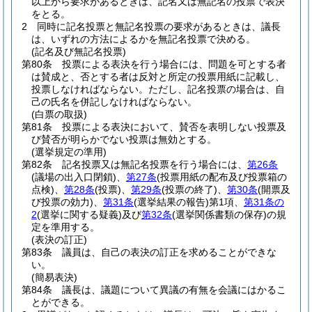
以上から要求があるときは、記名又は無記名の投票で表決
をとる。
2
同時に記名投票と無記名投票の要求があるときは、議長
は、いずれの方法によるかを無記名投票で決める。
(記名及び無記名投票)
第80条
投票による表決を行う場合には、問題を可とする者
は賛成と、否とする者は反対と所定の投票用紙に記載し、
投票しなければならない。
ただし、記名投票の場合は、自
己の氏名を併記しなければならない。
(白票の取扱)
第81条
投票による表決において、賛否を表明しない投票及
び賛否が明らかでない投票は無効とする。
(選挙規定の準用)
第82条
記名投票又は無記名投票を行う場合には、
第26条
(議場の出入口閉鎖)
、
第27条
(投票用紙の配布及び投票箱の
点検)
、
第28条
(投票)
、
第29条
(投票の終了)
、
第30条
(開票及
び投票の効力)
、
第31条
(選挙結果の報告)
第1項、
第31条の
2
(選挙に関する疑義)
及び
第32条
(選挙関係書類の保存)
の規
定を準用する。
(表決の訂正)
第83条
議員は、自己の表決の訂正を求めることができな
い。
(簡易表決)
第84条
議長は、議題について異議の有無を会議にはかるこ
とができる。