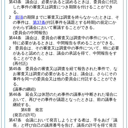
第43条
議会は、必要があると認めるときは、委員会に付託
した事件の審査又は調査につき期限を付けることができ
る。
2
前項
の期限までに審査又は調査を終らなかったときは、そ
の事件は、
第37条
(付託事件を議題とする時期)
の規定にか
かわらず議会において審議することができる。
(委員会の中間報告)
第44条
議会は、委員会の審査又は調査中の事件について、
特に必要があるときは、中間報告を求めることができる。
2
委員会は、その審査又は調査中の事件について、特に必要
があると認めたときは、議会の承認を得て、中間報告をす
ることができる。
(再付託)
第45条
委員会の審査又は調査を経て報告された事件で、な
お審査又は調査の必要があるときは、議会は、さらにその
事件を同一の委員会又は他の委員会に付託することができ
る。
(議事の継続)
第46条
延会又は休憩のため事件の議事が中断された場合に
おいて、再びその事件が議題となったときは、前の議事を
継続する。
第6章
発言
(発言の許可)
第47条
会議において発言しようとする者は、手をあげ「議
長」と呼び自己の議席番号を告げ、議長の許可を得て発言