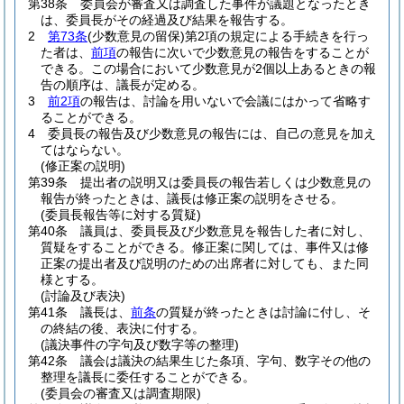
第38条
委員会が審査又は調査した事件が議題となったとき
は、委員長がその経過及び結果を報告する。
2
第73条
(少数意見の留保)
第2項の規定による手続きを行っ
た者は、
前項
の報告に次いで少数意見の報告をすることが
できる。
この場合において少数意見が2個以上あるときの報
告の順序は、議長が定める。
3
前2項
の報告は、討論を用いないで会議にはかって省略す
ることができる。
4
委員長の報告及び少数意見の報告には、自己の意見を加え
てはならない。
(修正案の説明)
第39条
提出者の説明又は委員長の報告若しくは少数意見の
報告が終ったときは、議長は修正案の説明をさせる。
(委員長報告等に対する質疑)
第40条
議員は、委員長及び少数意見を報告した者に対し、
質疑をすることができる。
修正案に関しては、事件又は修
正案の提出者及び説明のための出席者に対しても、また同
様とする。
(討論及び表決)
第41条
議長は、
前条
の質疑が終ったときは討論に付し、そ
の終結の後、表決に付する。
(議決事件の字句及び数字等の整理)
第42条
議会は議決の結果生じた条項、字句、数字その他の
整理を議長に委任することができる。
(委員会の審査又は調査期限)