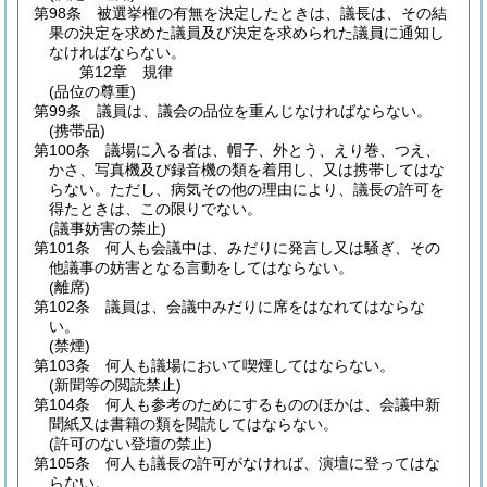
第98条
被選挙権の有無を決定したときは、議長は、その結
果の決定を求めた議員及び決定を求められた議員に通知し
なければならない。
第12章
規律
(品位の尊重)
第99条
議員は、議会の品位を重んじなければならない。
(携帯品)
第100条
議場に入る者は、帽子、外とう、えり巻、つえ、
かさ、写真機及び録音機の類を着用し、又は携帯してはな
らない。
ただし、病気その他の理由により、議長の許可を
得たときは、この限りでない。
(議事妨害の禁止)
第101条
何人も会議中は、みだりに発言し又は騒ぎ、その
他議事の妨害となる言動をしてはならない。
(離席)
第102条
議員は、会議中みだりに席をはなれてはならな
い。
(禁煙)
第103条
何人も議場において喫煙してはならない。
(新聞等の閲読禁止)
第104条
何人も参考のためにするもののほかは、会議中新
聞紙又は書籍の類を閲読してはならない。
(許可のない登壇の禁止)
第105条
何人も議長の許可がなければ、演壇に登ってはな
らない。