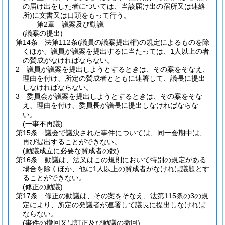
の届け出をした者については、当該届け出の宿所又は連絡
所)
に文書又は口頭をもって行う。
第2章
議案及び動議
(議案の提出)
第14条
法第112条
(議員の議案提出権)
の規定によるものを除
くほか、議員が議案を提出するに当たっては、1人以上の者
の賛成がなければならない。
2
議員が議案を提出しようとするときは、その案をそなえ、
理由を付け、所定の賛成者とともに連署して、議長に提出
しなければならない。
3
委員会が議案を提出しようとするときは、その案をそな
え、理由を付け、委員長が議長に提出しなければならな
い。
(一事不再議)
第15条
議会で議決された事件については、同一会期中は、
再び提出することができない。
(動議成立に必要な賛成者の数)
第16条
動議は、法又はこの規則において特別の規定がある
場合を除くほか、他に1人以上の賛成者がなければ議題とす
ることができない。
(修正の動議)
第17条
修正の動議は、その案をそなえ、法第115条の3の規
定により、所定の発議者が連署して議長に提出しなければ
ならない。
(事件の撤回又は訂正及び動議の撤回)