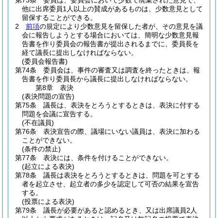
第73条
委員は、委員会において少数で廃棄された意見で、
他に出席委員1人以上の賛成があるものは、少数意見として
留保することができる。
2
前項
の規定により少数意見を留保した者が、その意見を議
会に報告しようとする場合においては、簡明な少数意見報
告書を作り委員会の報告書が提出されるまでに、委員長を
経て議長に提出しなければならない。
(委員会報告書)
第74条
委員会は、事件の審査又は調査を終ったときは、報
告書を作り委員長から議長に提出しなければならない。
第8章
表決
(表決問題の宣告)
第75条
議長は、表決をとろうとするときは、表決に付する
問題を会議に宣告する。
(不在議員)
第76条
表決宣告の際、議場にいない議員は、表決に加わる
ことができない。
(条件の禁止)
第77条
表決には、条件を付けることができない。
(起立による表決)
第78条
議長は表決をとろうとするときは、問題を可とする
者を起立させ、起立者の多少を認定して可否の結果を宣告
する。
(投票による表決)
第79条
議長が必要があると認めるとき、又は出席議員2人