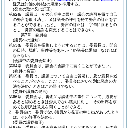
疑又は討論の終結)
の規定を準用する。
(発言の取消又は訂正)
第62条
議員は、その会期中に限り、議会の許可を得て自己
の発言を取り消し、又は議長の許可を得て発言の訂正をす
ることができる。
ただし、発言の訂正は、字句に限るもの
とし、発言の趣旨を変更することはできない。
第7章
委員会
(議長への通知)
第63条
委員会を招集しようとするときは、委員長は、開会
の日時、場所、事件等をあらかじめ議長に通知しなければ
ならない。
(会議中の委員会禁止)
第64条
委員会は、議会の会議中に開くことができない。
(委員の発言)
第65条
委員は、議題について自由に質疑し、及び意見を述
べることができる。
ただし、委員会において別に発言の方
法を決めたときはこの限りでない。
(委員外議員の発言)
第66条
委員会は、審査又は調査中の事件について、必要が
あると認めるときは委員でない議員に対し、その出席を求
めて説明又は意見を聞くことができる。
2
委員会は、委員でない議員から発言の申し出があったとき
は、その許否を決める。
(委員の議案修正)
第67条
委員が、修正案を発議しようとするときは、その案