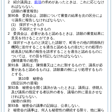
2
紹介議員は、
前項
の求めがあったときは、これに応じなけ
ればならない。
(請願の審査報告)
第90条
委員会は、請願について審査の結果を次の区分によ
り議長に報告しなければならない。
(1)
採択すべきもの
(2)
不採択とすべきもの
2
委員会は、必要があると認めるときは、請願の審査結果に
意見を付けることができる。
3
採択すべきものと決定した請願で、町長その他の関係執行
機関に送付することを適当と認めるもの並びにその処理の
経過及び結果の報告を請求することを適当と認めるものに
ついては、その旨を付記しなければならない。
(陳情書等の処理)
第91条
議長は、陳情書又はこれに類するもので、議長が必
要があると認めるものは、請願書の例により処理するもの
とする。
第10章
秘密会
(指定以外の退場)
第92条
秘密会を開く議決があったときは、議長は、傍聴人
及び議長の指定する者以外の者を、議場の外に退去させな
ければならない。
(秘密の保持)
第93条
秘密会の議事の記録は、公表しない。
2
秘密会の議事は、何人も秘密性の継続する限り、他に漏ら