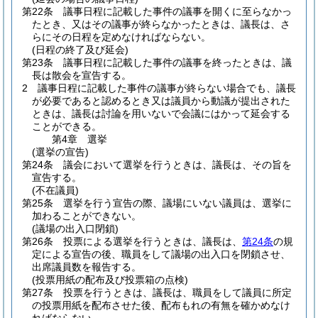
第22条
議事日程に記載した事件の議事を開くに至らなかっ
たとき、又はその議事が終らなかったときは、議長は、さ
らにその日程を定めなければならない。
(日程の終了及び延会)
第23条
議事日程に記載した事件の議事を終ったときは、議
長は散会を宣告する。
2
議事日程に記載した事件の議事が終らない場合でも、議長
が必要であると認めるとき又は議員から動議が提出された
ときは、議長は討論を用いないで会議にはかって延会する
ことができる。
第4章
選挙
(選挙の宣告)
第24条
議会において選挙を行うときは、議長は、その旨を
宣告する。
(不在議員)
第25条
選挙を行う宣告の際、議場にいない議員は、選挙に
加わることができない。
(議場の出入口閉鎖)
第26条
投票による選挙を行うときは、議長は、
第24条
の規
定による宣告の後、職員をして議場の出入口を閉鎖させ、
出席議員数を報告する。
(投票用紙の配布及び投票箱の点検)
第27条
投票を行うときは、議長は、職員をして議員に所定
の投票用紙を配布させた後、配布もれの有無を確かめなけ