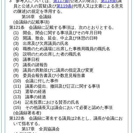
3
参考人については、
第117条
(公述人の発言)
、
第118条
(議
員と公述人の質疑)
及び
第119条
(代理人又は文書による意見
の陳述)
の規定を準用する。
第16章
会議録
(会議録の記載事項)
第121条
会議録に記載する事項は、次のとおりとする。
(1)
開会、閉会に関する事項及びその年月日時
(2)
開議、散会、延会、中止及び休憩の日時
(3)
出席及び欠席議員の氏名
(4)
職務のため議場に出席した事務局職員の職氏名
(5)
説明のため出席した者の職氏名
(6)
議事日程
(7)
議長の諸報告
(8)
議員の異動並びに議席の指定及び変更
(9)
委員会報告書及び小数意見報告書
(10)
会議に付した事件
(11)
議案の提出、撤回及び訂正に関する事項
(12)
選挙の経過
(13)
議事の経過
(14)
記名投票における賛否の氏名
(15)
その他議長又は議会において必要と認めた事項
(会議録署名者)
第122条
会議録に署名する議員は2名とし、議長が会議にお
いて指名する。
第17章
全員協議会