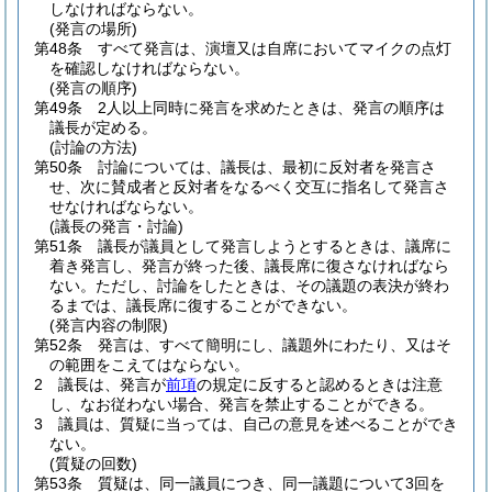
しなければならない。
(発言の場所)
第48条
すべて発言は、演壇又は自席においてマイクの点灯
を確認しなければならない。
(発言の順序)
第49条
2人以上同時に発言を求めたときは、発言の順序は
議長が定める。
(討論の方法)
第50条
討論については、議長は、最初に反対者を発言さ
せ、次に賛成者と反対者をなるべく交互に指名して発言さ
せなければならない。
(議長の発言・討論)
第51条
議長が議員として発言しようとするときは、議席に
着き発言し、発言が終った後、議長席に復さなければなら
ない。
ただし、討論をしたときは、その議題の表決が終わ
るまでは、議長席に復することができない。
(発言内容の制限)
第52条
発言は、すべて簡明にし、議題外にわたり、又はそ
の範囲をこえてはならない。
2
議長は、発言が
前項
の規定に反すると認めるときは注意
し、なお従わない場合、発言を禁止することができる。
3
議員は、質疑に当っては、自己の意見を述べることができ
ない。
(質疑の回数)
第53条
質疑は、同一議員につき、同一議題について3回を