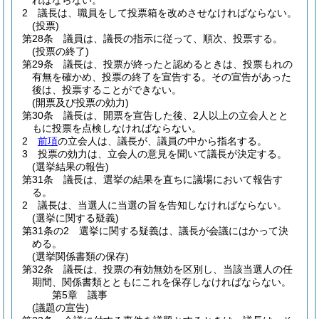
ればならない。
2
議長は、職員をして投票箱を改めさせなければならない。
(投票)
第28条
議員は、議長の指示に従って、順次、投票する。
(投票の終了)
第29条
議長は、投票が終ったと認めるときは、投票もれの
有無を確かめ、投票の終了を宣告する。
その宣告があった
後は、投票することができない。
(開票及び投票の効力)
第30条
議長は、開票を宣告した後、2人以上の立会人とと
もに投票を点検しなければならない。
2
前項
の立会人は、議長が、議員の中から指名する。
3
投票の効力は、立会人の意見を聞いて議長が決定する。
(選挙結果の報告)
第31条
議長は、選挙の結果を直ちに議場において報告す
る。
2
議長は、当選人に当選の旨を告知しなければならない。
(選挙に関する疑義)
第31条の2
選挙に関する疑義は、議長が会議にはかって決
める。
(選挙関係書類の保存)
第32条
議長は、投票の有効無効を区別し、当該当選人の任
期間、関係書類とともにこれを保存しなければならない。
第5章
議事
(議題の宣告)