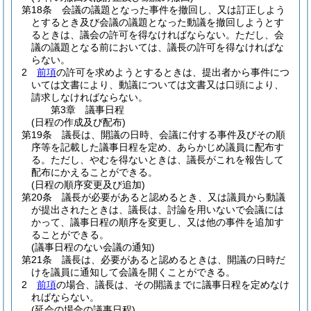
第18条
会議の議題となった事件を撤回し、又は訂正しよう
とするとき及び会議の議題となった動議を撤回しようとす
るときは、議会の許可を得なければならない。
ただし、会
議の議題となる前においては、議長の許可を得なければな
らない。
2
前項
の許可を求めようとするときは、提出者から事件につ
いては文書により、動議については文書又は口頭により、
請求しなければならない。
第3章
議事日程
(日程の作成及び配布)
第19条
議長は、開議の日時、会議に付する事件及びその順
序等を記載した議事日程を定め、あらかじめ議員に配布す
る。
ただし、やむを得ないときは、議長がこれを報告して
配布にかえることができる。
(日程の順序変更及び追加)
第20条
議長が必要があると認めるとき、又は議員から動議
が提出されたときは、議長は、討論を用いないで会議には
かって、議事日程の順序を変更し、又は他の事件を追加す
ることができる。
(議事日程のない会議の通知)
第21条
議長は、必要があると認めるときは、開議の日時だ
けを議員に通知して会議を開くことができる。
2
前項
の場合、議長は、その開議までに議事日程を定めなけ
ればならない。
(延会の場合の議事日程)