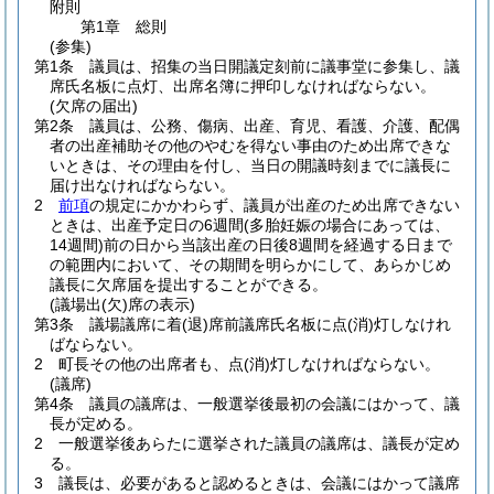
附則
第1章
総則
(参集)
第1条
議員は、招集の当日開議定刻前に議事堂に参集し、議
席氏名板に点灯、出席名簿に押印しなければならない。
(欠席の届出)
第2条
議員は、公務、傷病、出産、育児、看護、介護、配偶
者の出産補助その他のやむを得ない事由のため出席できな
いときは、その理由を付し、当日の開議時刻までに議長に
届け出なければならない。
2
前項
の規定にかかわらず、議員が出産のため出席できない
ときは、出産予定日の6週間
(多胎妊娠の場合にあっては、
14週間)
前の日から当該出産の日後8週間を経過する日まで
の範囲内において、その期間を明らかにして、あらかじめ
議長に欠席届を提出することができる。
(議場出(欠)席の表示)
第3条
議場議席に着
(退)
席前議席氏名板に点
(消)
灯しなけれ
ばならない。
2
町長その他の出席者も、点
(消)
灯しなければならない。
(議席)
第4条
議員の議席は、一般選挙後最初の会議にはかって、議
長が定める。
2
一般選挙後あらたに選挙された議員の議席は、議長が定め
る。
3
議長は、必要があると認めるときは、会議にはかって議席